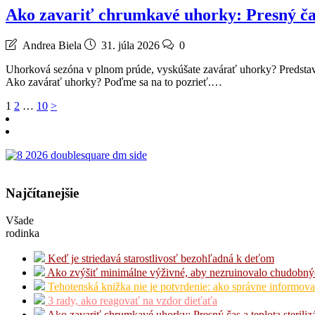
Ako zavariť chrumkavé uhorky: Presný čas 
Andrea Biela
31. júla 2026
0
Uhorková sezóna v plnom prúde, vyskúšate zavárať uhorky? Predstavt
Ako zavárať uhorky? Poďme sa na to pozrieť.…
Stránkovanie
1
2
…
10
>
príspevkov
Najčítanejšie
Všade
rodinka
Keď je striedavá starostlivosť bezohľadná k deťom
Ako zvýšiť minimálne výživné, aby nezruinovalo chudobný
Tehotenská knižka nie je potvrdenie: ako správne informova
3 rady, ako reagovať na vzdor dieťaťa
Ako zavariť chrumkavé uhorky: Presný čas a teplota steriliz