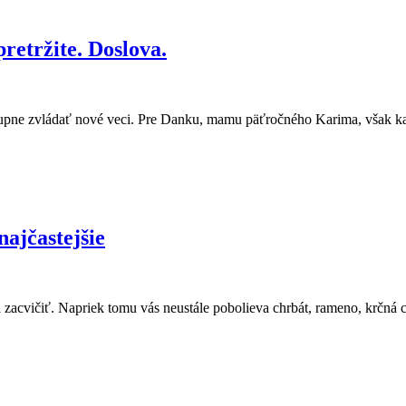
retržite. Doslova.
ostupne zvládať nové veci. Pre Danku, mamu päťročného Karima, však k
ajčastejšie
 si zacvičiť. Napriek tomu vás neustále pobolieva chrbát, rameno, krčná 