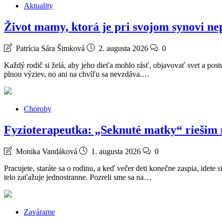
Aktuality
Život mamy, ktorá je pri svojom synovi nep
Patrícia Sára Šimková
2. augusta 2026
0
Každý rodič si želá, aby jeho dieťa mohlo rásť, objavovať svet a p
plnou výziev, no ani na chvíľu sa nevzdáva.…
Choroby
Fyzioterapeutka: „Seknuté matky“ riešim n
Monika Vandáková
1. augusta 2026
0
Pracujete, staráte sa o rodinu, a keď večer deti konečne zaspia, idete
telo zaťažuje jednostranne. Pozreli sme sa na…
Zavárame