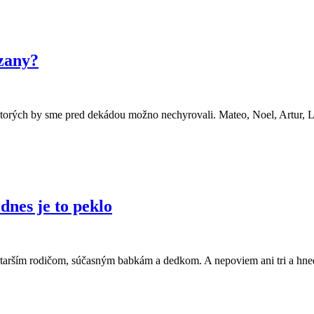
uzany?
torých by sme pred dekádou možno nechyrovali. Mateo, Noel, Artur, Li
nes je to peklo
tarším rodičom, súčasným babkám a dedkom. A nepoviem ani tri a hneď sa 