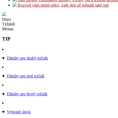
Rozvod vám zlomí srdce, vaše deti už nebudú také isté
Dnes
Týždeň
Mesiac
TIP
♥
Diktáty pre druhý ročník
♥
Diktáty pre tretí ročník
♥
Diktáty pre štvrtý ročník
♥
Vybrané slová