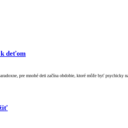
á k deťom
radoxne, pre mnohé deti začína obdobie, ktoré môže byť psychicky n
žiť