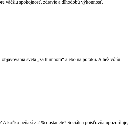
 pre väčšiu spokojnosť, zdravie a dlhodobú výkonnosť.
mi, objavovania sveta „za humnom“ alebo na potoku. A tiež vôňu
y? A koľko peňazí z 2 % dostanete? Sociálna poisťovňa upozorňuje,