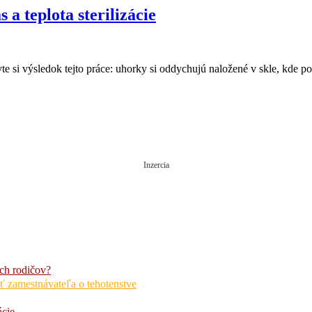
a teplota sterilizácie
e si výsledok tejto práce: uhorky si oddychujú naložené v skle, kde p
Inzercia
ch rodičov?
ť zamestnávateľa o tehotenstve
ácie