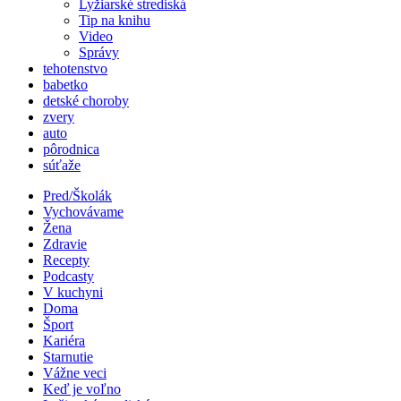
Lyžiarské strediská
Tip na knihu
Video
Správy
tehotenstvo
babetko
detské choroby
zvery
auto
pôrodnica
súťaže
Pred/Školák
Vychovávame
Žena
Zdravie
Recepty
Podcasty
V kuchyni
Doma
Šport
Kariéra
Starnutie
Vážne veci
Keď je voľno