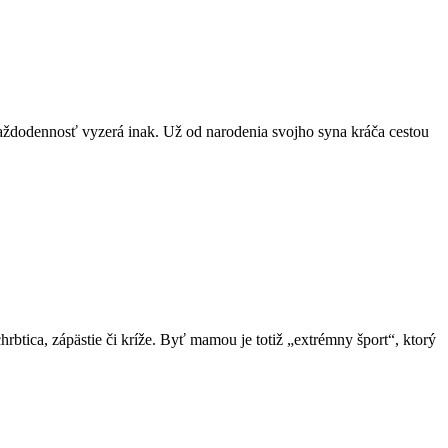
aždodennosť vyzerá inak. Už od narodenia svojho syna kráča cestou
chrbtica, zápästie či kríže. Byť mamou je totiž „extrémny šport“, ktorý