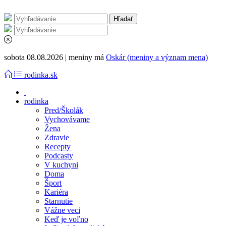
sobota 08.08.2026 | meniny má
Oskár (meniny a význam mena)
rodinka.sk
rodinka
Pred/Školák
Vychovávame
Žena
Zdravie
Recepty
Podcasty
V kuchyni
Doma
Šport
Kariéra
Starnutie
Vážne veci
Keď je voľno