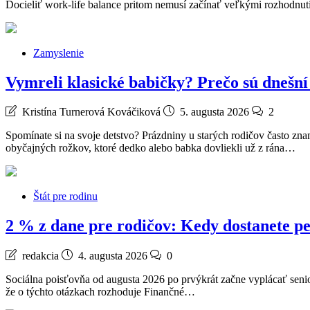
Docieliť work-life balance pritom nemusí začínať veľkými rozhodnuti
Zamyslenie
Vymreli klasické babičky? Prečo sú dnešní 
Kristína Turnerová Kováčiková
5. augusta 2026
2
Spomínate si na svoje detstvo? Prázdniny u starých rodičov často zn
obyčajných rožkov, ktoré dedko alebo babka dovliekli už z rána…
Štát pre rodinu
2 % z dane pre rodičov: Kedy dostanete p
redakcia
4. augusta 2026
0
Sociálna poisťovňa od augusta 2026 po prvýkrát začne vyplácať senio
že o týchto otázkach rozhoduje Finančné…