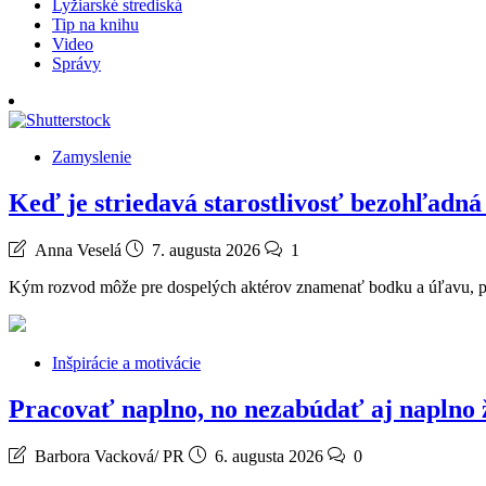
Lyžiarské strediská
Tip na knihu
Video
Správy
Zamyslenie
Keď je striedavá starostlivosť bezohľadn
Anna Veselá
7. augusta 2026
1
Kým rozvod môže pre dospelých aktérov znamenať bodku a úľavu, pa
Inšpirácie a motivácie
Pracovať naplno, no nezabúdať aj naplno 
Barbora Vacková/ PR
6. augusta 2026
0