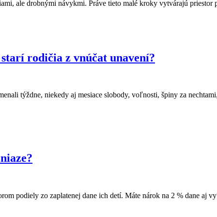
ami, ale drobnými návykmi. Práve tieto malé kroky vytvárajú priestor
starí rodičia z vnúčat unavení?
amenali týždne, niekedy aj mesiace slobody, voľnosti, špiny za nechta
eniaze?
rom podiely zo zaplatenej dane ich detí. Máte nárok na 2 % dane aj v