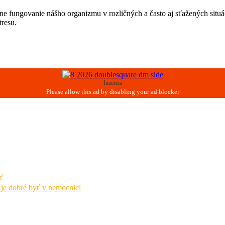
vne fungovanie nášho organizmu v rozličných a často aj sťažených situ
tresu.
Inzercia
ť
 je dobré byť v nemocnici