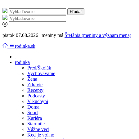
piatok 07.08.2026 | meniny má
Štefánia (meniny a význam mena)
rodinka.sk
rodinka
Pred/Školák
Vychovávame
Žena
Zdravie
Recepty
Podcasty
V kuchyni
Doma
Šport
Kariéra
Starnutie
Vážne veci
Keď je voľno