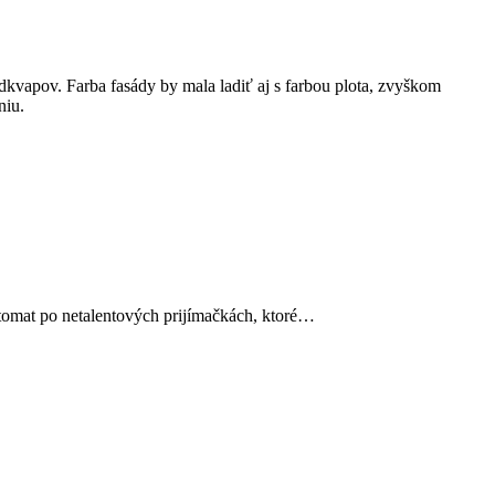
odkvapov. Farba fasády by mala ladiť aj s farbou plota, zvyškom
niu.
utomat po netalentových prijímačkách, ktoré…