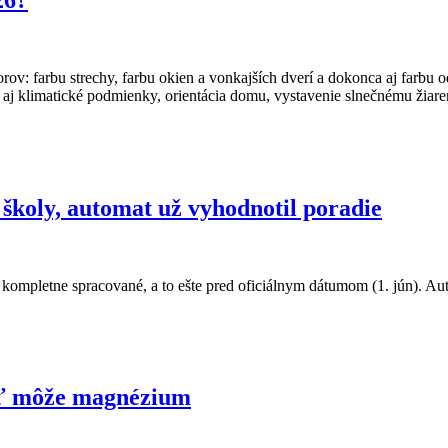
orov: farbu strechy, farbu okien a vonkajších dverí a dokonca aj farbu 
aj klimatické podmienky, orientácia domu, vystavenie slnečnému žiare
 školy, automat už vyhodnotil poradie
 kompletne spracované, a to ešte pred oficiálnym dátumom (1. jún). A
cť môže magnézium