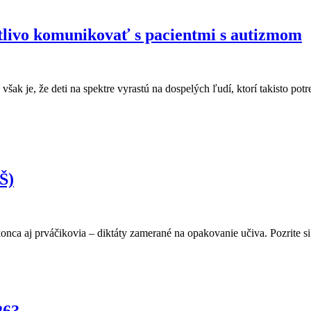
itlivo komunikovať s pacientmi s autizmom
k je, že deti na spektre vyrastú na dospelých ľudí, ktorí takisto potreb
Š)
onca aj prváčikovia – diktáty zamerané na opakovanie učiva. Pozrite s
26?