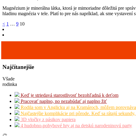
Magnézium je minerálna látka, ktorá je mimoriadne dôležitá pre sprá
hladinu magnézia v tele. Platí to pre nás napríklad, ak sme vystavení s
Stránkovanie
<
1
…
9
10
príspevkov
Najčítanejšie
Všade
rodinka
Keď je striedavá starostlivosť bezohľadná k deťom
Pracovať naplno, no nezabúdať aj naplno žiť
Rodila som v Anglicku aj na Kramároch, môžem porovnáva
Najčastejšie komplikácie pri pôrode. Keď sa rátajú sekundy,
3D vločky z pásikov papiera
4 hudobno-pohybové hry aj na detskú narodeninovú party