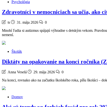
Psychológia
Zdravotníci v nemocniciach sa učia, ako c
ts
31. mája 2026
0
Mnohí ľudia si autizmus spájajú výhradne s detským vekom. Pravdou vša
nemení.
Školák
Diktáty na opakovanie na konci ročníka (Z
Anna Veselá
29. mája 2026
0
Na konci, rovnako ako na začiatku školského roka, píšu školáci – dok
Domov
Aké sú trendy vo farbách fasád pre rok 20