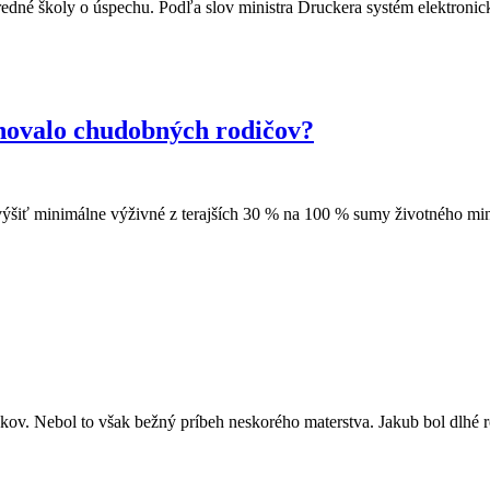
 stredné školy o úspechu. Podľa slov ministra Druckera systém elektro
inovalo chudobných rodičov?
zvýšiť minimálne výživné z terajších 30 % na 100 % sumy životného 
rokov. Nebol to však bežný príbeh neskorého materstva. Jakub bol dlh