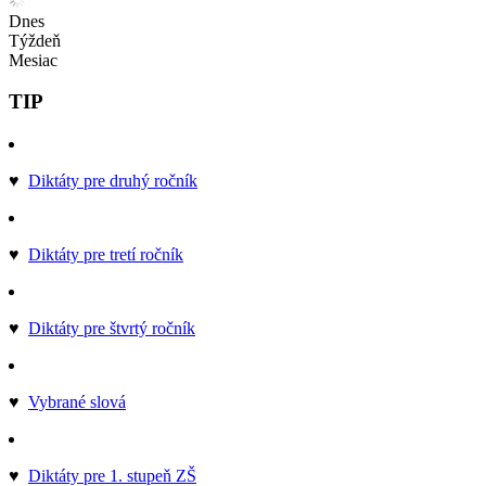
Dnes
Týždeň
Mesiac
TIP
♥
Diktáty pre druhý ročník
♥
Diktáty pre tretí ročník
♥
Diktáty pre štvrtý ročník
♥
Vybrané slová
♥
Diktáty pre 1. stupeň ZŠ