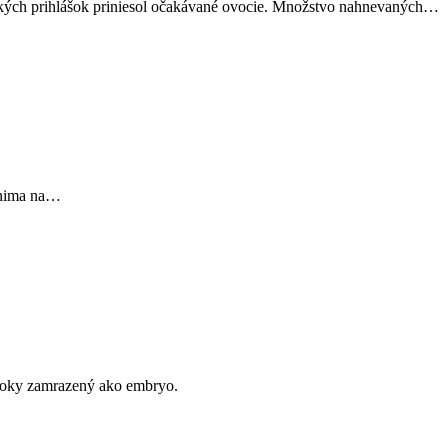
nických prihlášok priniesol očakávané ovocie. Množstvo nahnevaných…
minima na…
é roky zamrazený ako embryo.