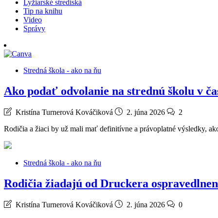
Lyžiarské strediská
Tip na knihu
Video
Správy
Stredná škola - ako na ňu
Ako podať odvolanie na strednú školu v čas
Kristína Turnerová Kováčiková
2. júna 2026
2
Rodičia a žiaci by už mali mať definitívne a právoplatné výsledky, a
Stredná škola - ako na ňu
Rodičia žiadajú od Druckera ospravedlnen
Kristína Turnerová Kováčiková
2. júna 2026
0