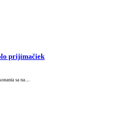
olo prijímačiek
o konania sa na…