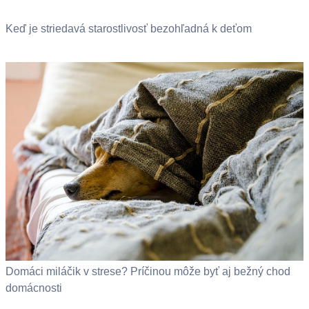
Keď je striedavá starostlivosť bezohľadná k deťom
Domáci miláčik v strese? Príčinou môže byť aj bežný chod
domácnosti