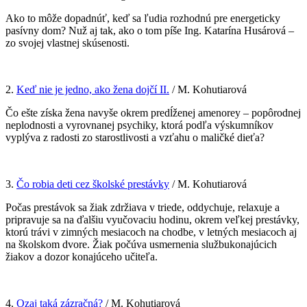
Ako to môže dopadnúť, keď sa ľudia rozhodnú pre energeticky
pasívny dom? Nuž aj tak, ako o tom píše Ing. Katarína Husárová –
zo svojej vlastnej skúsenosti.
2.
Keď nie je jedno, ako žena dojčí II.
/ M. Kohutiarová
Čo ešte získa žena navyše okrem predĺženej amenorey – popôrodnej
neplodnosti a vyrovnanej psychiky, ktorá podľa výskumníkov
vyplýva z radosti zo starostlivosti a vzťahu o maličké dieťa?
3.
Čo robia deti cez školské prestávky
/ M. Kohutiarová
Počas prestávok sa žiak zdržiava v triede, oddychuje, relaxuje a
pripravuje sa na ďalšiu vyučovaciu hodinu, okrem veľkej prestávky,
ktorú trávi v zimných mesiacoch na chodbe, v letných mesiacoch aj
na školskom dvore. Žiak počúva usmernenia službukonajúcich
žiakov a dozor konajúceho učiteľa.
4.
Ozaj taká zázračná?
/ M. Kohutiarová