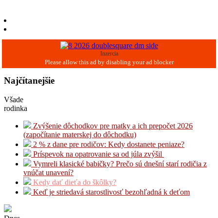
Inzercia
Najčítanejšie
Všade
rodinka
Zvýšenie dôchodkov pre matky a ich prepočet 2026
(započítanie materskej do dôchodku)
2 % z dane pre rodičov: Kedy dostanete peniaze?
Príspevok na opatrovanie sa od júla zvýšil
Vymreli klasické babičky? Prečo sú dnešní starí rodičia z
vnúčat unavení?
Kedy dať dieťa do škôlky?
Keď je striedavá starostlivosť bezohľadná k deťom