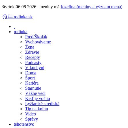
štvrtok 06.08.2026 | meniny má
Jozefína (meniny a význam mena)
rodinka.sk
rodinka
Pred/Školák
Vychovávame
Žena
Zdravie
Recepty
Podcasty
V kuchyni
Doma
Šport
Kariéra
Starnutie
Vážne veci
Keď je voľno
Lyžiarské strediská
Tip na knihu
Video
Správy
tehotenstvo