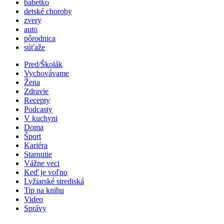
babetko
detské choroby
zvery
auto
pôrodnica
súťaže
Pred/Školák
Vychovávame
Žena
Zdravie
Recepty
Podcasty
V kuchyni
Doma
Šport
Kariéra
Starnutie
Vážne veci
Keď je voľno
Lyžiarské strediská
Tip na knihu
Video
Správy