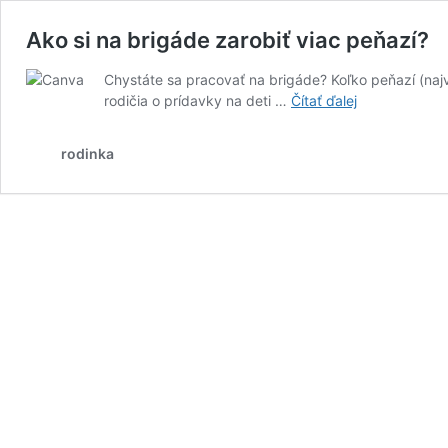
Ako si na brigáde zarobiť viac peňazí?
Chystáte sa pracovať na brigáde? Koľko peňazí (najvi
Ako
rodičia o prídavky na deti …
Čítať ďalej
si
na
rodinka
brigáde
zarobiť
viac
peňazí?