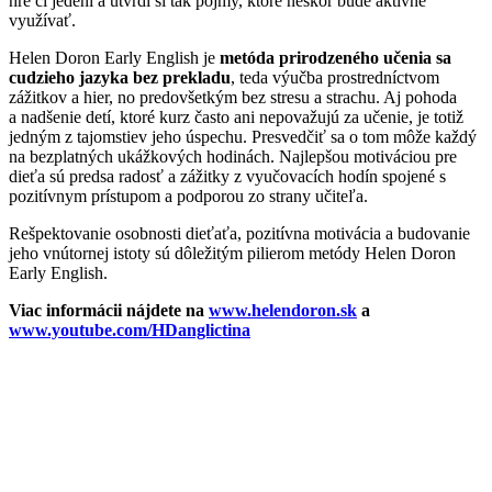
hre či jedení a utvrdí si tak pojmy, ktoré neskôr bude aktívne
využívať.
Helen Doron Early English je
metóda prirodzeného učenia sa
cudzieho jazyka bez prekladu
, teda výučba prostredníctvom
zážitkov a hier, no predovšetkým bez stresu a strachu. Aj pohoda
a nadšenie detí, ktoré kurz často ani nepovažujú za učenie, je totiž
jedným z tajomstiev jeho úspechu. Presvedčiť sa o tom môže každý
na bezplatných ukážkových hodinách. Najlepšou motiváciou pre
dieťa sú predsa radosť a zážitky z vyučovacích hodín spojené s
pozitívnym prístupom a podporou zo strany učiteľa.
Rešpektovanie osobnosti dieťaťa, pozitívna motivácia a budovanie
jeho vnútornej istoty sú dôležitým pilierom metódy Helen Doron
Early English.
Viac informácii nájdete na
www.helendoron.sk
a
www.youtube.com/HDanglictina