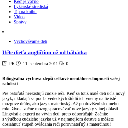
Keď je voľno
Lyžiarské strediská
Tip na knihu
Video
Správy
Vychovávame deti
Učte dieťa angličtinu už od bábätka
PR
11. septembra 2011
0
Bilingválna výchova zlepší celkové mentálne schopnosti vašej
ratolesti
Pre batoľatá neexistujú cudzie reči. Keď sa totiž malé deti učia nový
jazyk, ukladajú sa podľa vedeckých štúdií ich vnemy na tie isté
mozgové dráhy, ako jazyk materinský. Až po dovŕšení siedmeho
roku života začne mozog spracovávať nové jazyky v inej oblasti.
Lingvisti a experti na vývin detí preto odporúčajú: Začnite
s výučbou cudzieho jazyka už v najranejšom detstve a môžete
dosiahnuť stupeň ovládania reči porovnateľný s materčinou!