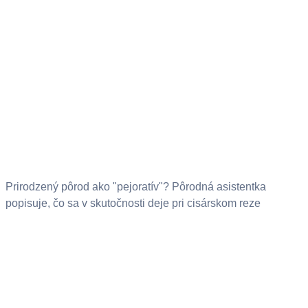
Prirodzený pôrod ako "pejoratív"? Pôrodná asistentka
popisuje, čo sa v skutočnosti deje pri cisárskom reze