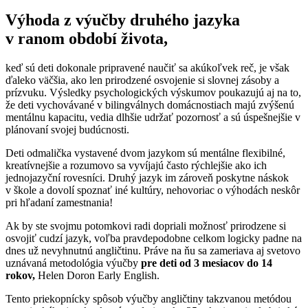
Výhoda z výučby druhého jazyka
v ranom období života,
keď sú deti dokonale pripravené naučiť sa akúkoľvek reč, je však
ďaleko väčšia, ako len prirodzené osvojenie si slovnej zásoby a
prízvuku. Výsledky psychologických výskumov poukazujú aj na to,
že deti vychovávané v bilingválnych domácnostiach majú zvýšenú
mentálnu kapacitu, vedia dlhšie udržať pozornosť a sú úspešnejšie v
plánovaní svojej budúcnosti.
Deti odmalička vystavené dvom jazykom sú mentálne flexibilné,
kreatívnejšie a rozumovo sa vyvíjajú často rýchlejšie ako ich
jednojazyční rovesníci. Druhý jazyk im zároveň poskytne náskok
v škole a dovolí spoznať iné kultúry, nehovoriac o výhodách neskôr
pri hľadaní zamestnania!
Ak by ste svojmu potomkovi radi dopriali možnosť prirodzene si
osvojiť cudzí jazyk, voľba pravdepodobne celkom logicky padne na
dnes už nevyhnutnú angličtinu. Práve na ňu sa zameriava aj svetovo
uznávaná metodológia výučby
pre deti od 3 mesiacov do 14
rokov,
Helen Doron Early English.
Tento priekopnícky spôsob výučby angličtiny takzvanou metódou