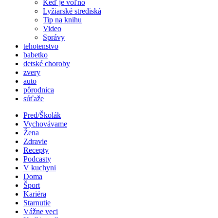
Keď je voľno
Lyžiarské strediská
Tip na knihu
Video
Správy
tehotenstvo
babetko
detské choroby
zvery
auto
pôrodnica
súťaže
Pred/Školák
Vychovávame
Žena
Zdravie
Recepty
Podcasty
V kuchyni
Doma
Šport
Kariéra
Starnutie
Vážne veci