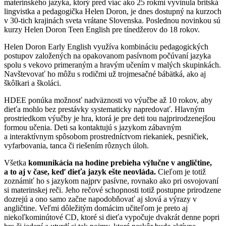
materinského jazyka, ktorý pred viac ako 25 rokmi vyvinula britská
lingvistka a pedagogička Helen Doron, je dnes dostupný na kurzoch
v 30-tich krajinách sveta vrátane Slovenska. Poslednou novinkou sú
kurzy Helen Doron Teen English pre tínedžerov do 18 rokov.
Helen Doron Early English využíva kombináciu pedagogických
postupov založených na opakovanom pasívnom počúvaní jazyka
spolu s vekovo primeraným a hravým učením v malých skupinkách.
Navštevovať ho môžu s rodičmi už trojmesačné bábätká, ako aj
škôlkari a školáci.
HDEE ponúka možnosť nadväznosti vo výučbe až 10 rokov, aby
dieťa mohlo bez prestávky systematicky napredovať. Hlavným
prostriedkom výučby je hra, ktorá je pre deti tou najprirodzenejšou
formou učenia. Deti sa kontaktujú s jazykom zábavným
a interaktívnym spôsobom prostredníctvom riekaniek, pesničiek,
vyfarbovania, tanca či riešením rôznych úloh.
Všetka
komunikácia na hodine prebieha výlučne v angličtine,
a to aj v čase, keď dieťa jazyk ešte neovláda.
Cieľom je totiž
zoznámiť ho s jazykom najprv pasívne, rovnako ako pri osvojovaní
si materinskej reči. Jeho rečové schopnosti totiž postupne prirodzene
dozrejú a ono samo začne napodobňovať aj slová a výrazy v
angličtine. Veľmi dôležitým domácim učiteľom je preto aj
niekoľkominútové CD, ktoré si dieťa vypočuje dvakrát denne popri