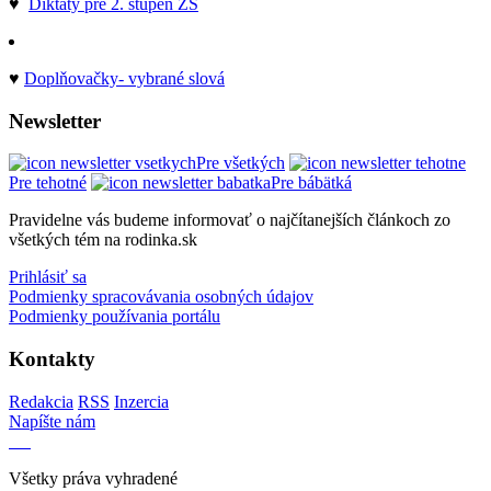
♥
Diktáty pre 2. stupeň ZŠ
♥
Doplňovačky- vybrané slová
Newsletter
Pre všetkých
Pre tehotné
Pre bábätká
Pravidelne vás budeme informovať o najčítanejších článkoch zo
všetkých tém na rodinka.sk
Prihlásiť sa
Podmienky spracovávania osobných údajov
Podmienky používania portálu
Kontakty
Redakcia
RSS
Inzercia
Napíšte nám
Všetky práva vyhradené