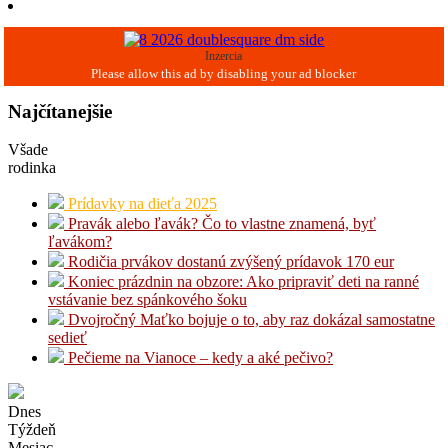
Inzercia
Najčítanejšie
Všade
rodinka
Prídavky na dieťa 2025
Pravák alebo ľavák? Čo to vlastne znamená, byť
ľavákom?
Rodičia prvákov dostanú zvýšený prídavok 170 eur
Koniec prázdnin na obzore: Ako pripraviť deti na ranné
vstávanie bez spánkového šoku
Dvojročný Maťko bojuje o to, aby raz dokázal samostatne
sedieť
Pečieme na Vianoce – kedy a aké pečivo?
Dnes
Týždeň
Mesiac