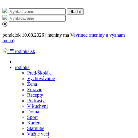
pondelok 10.08.2026 | meniny má
Vavrinec (meniny a význam
mena)
rodinka.sk
rodinka
Pred/Školák
Vychovávame
Žena
Zdravie
Recepty
Podcasty
V kuchyni
Doma
Šport
Kariéra
Starnutie
Vážne veci