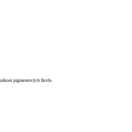
znikom pigmentových škvŕn.