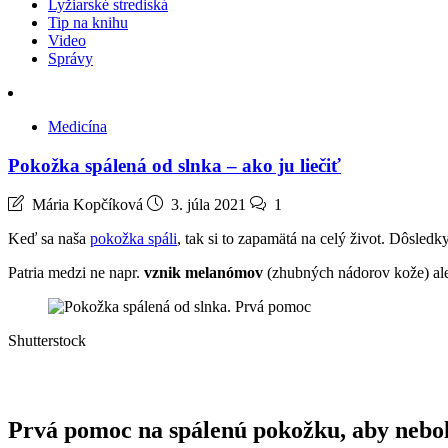
Lyžiarské strediská
Tip na knihu
Video
Správy
Medicína
Pokožka spálená od slnka – ako ju liečiť
Mária Kopčíková
3. júla 2021
1
Keď sa naša
pokožka spáli
, tak si to zapamätá na celý život. Dôsled
Patria medzi ne napr.
vznik melanómov
(zhubných nádorov kože) al
Shutterstock
Prvá pomoc na spálenú pokožku, aby nebol