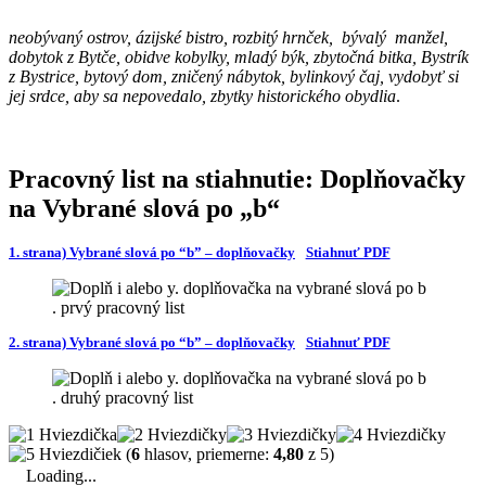
neobývaný ostrov, ázijské bistro, rozbitý hrnček, bývalý manžel,
dobytok z Bytče, obidve kobylky, mladý býk, zbytočná bitka, Bystrík
z Bystrice, bytový dom, zničený nábytok, bylinkový čaj, vydobyť si
jej srdce, aby sa nepovedalo, zbytky historického obydlia
.
Pracovný list na stiahnutie: Doplňovačky
na Vybrané slová po „b“
1. strana) Vybrané slová po “b” – doplňovačky
Stiahnuť PDF
2. strana) Vybrané slová po “b” – doplňovačky
Stiahnuť PDF
(
6
hlasov, priemerne:
4,80
z 5)
Loading...