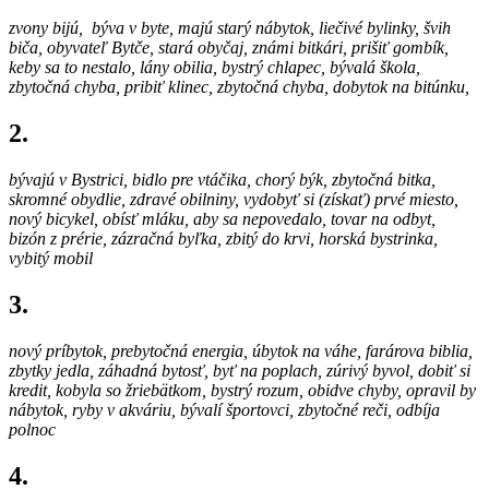
zvony bi
jú, bý
va v by
te, majú starý nábytok, liečivé bylinky, švih
biča, obyvateľ Bytče, stará obyčaj, známi bitkári, prišiť gombík,
keby sa to nestalo, lány obilia, bystrý chlapec, bý
valá škola,
zbytočná chyba, pribiť klinec, zbytočná chyba, dobytok na bitúnku,
2.
bývajú v Bystrici, bidlo pre vtáčika, chorý býk, zbytočná bitka,
skromné obydlie, zdravé obilniny, vydobyť si (získať)
prvé miesto,
nový bicykel, obísť mláku, aby sa nepovedalo, tovar na odbyt,
bizón z prérie, zázračná by
ľka, zbitý do krvi, horská bystrinka,
vybitý mobil
3.
nový príby
tok, prebytočná energia, úbytok na váhe, farárova biblia,
zbytky jedla, záhadná bytosť, byť na poplach, zúrivý byvol, dobiť si
kredit, kobyla so žriebätkom, bystrý rozum, obidve chyby, opravil by
nábytok, ryby v akváriu, bývalí športovci, zbytočné reči, odbíja
polnoc
4.