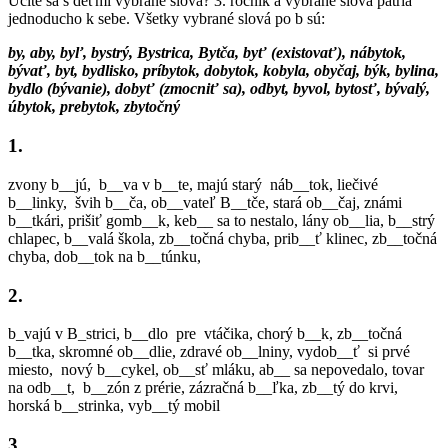
Učíte sa s deťmi vybrané slová? 3. ročník a vybrané slová patria
jednoducho k sebe. Všetky vybrané slová po b sú:
by, aby, byľ, bystrý, Bystrica, Bytča, byť (existovať), nábytok,
bývať, byt, bydlisko, príbytok, dobytok, kobyla, obyčaj, býk, bylina,
bydlo (bývanie), dobyť (zmocniť sa), odbyt, byvol, bytosť, bývalý,
úbytok, prebytok, zbytočný
1.
zvony b__jú, b__va v b__te, majú starý náb__tok, liečivé
b__linky, švih b__ča, ob__vateľ B__tče, stará ob__čaj, známi
b__tkári, prišiť gomb__k, keb__ sa to nestalo, lány ob__lia, b__strý
chlapec, b__valá škola, zb__točná chyba, prib__ť klinec, zb__točná
chyba, dob__tok na b__túnku,
2.
b_vajú v B_strici, b__dlo pre vtáčika, chorý b__k, zb__točná
b__tka, skromné ob__dlie, zdravé ob__lniny, vydob__ť si prvé
miesto, nový b__cykel, ob__sť mláku, ab__ sa nepovedalo, tovar
na odb__t, b__zón z prérie, zázračná b__ľka, zb__tý do krvi,
horská b__strinka, vyb__tý mobil
3.