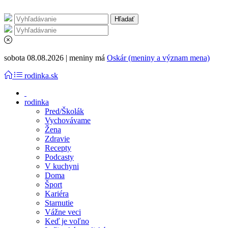
sobota 08.08.2026 | meniny má
Oskár (meniny a význam mena)
rodinka.sk
rodinka
Pred/Školák
Vychovávame
Žena
Zdravie
Recepty
Podcasty
V kuchyni
Doma
Šport
Kariéra
Starnutie
Vážne veci
Keď je voľno