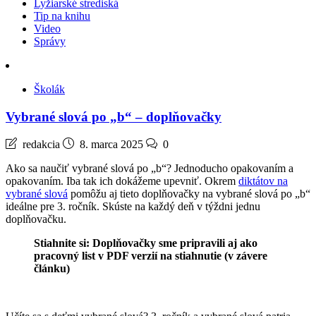
Lyžiarské strediská
Tip na knihu
Video
Správy
Školák
Vybrané slová po „b“ – doplňovačky
redakcia
8. marca 2025
0
Ako sa naučiť vybrané slová po „b“? Jednoducho opakovaním a
opakovaním. Iba tak ich dokážeme upevniť. Okrem
diktátov na
vybrané slová
pomôžu aj tieto doplňovačky na vybrané slová po „b“
ideálne pre 3. ročník. Skúste na každý deň v týždni jednu
doplňovačku.
Stiahnite si: Doplňovačky sme pripravili aj ako
pracovný list v PDF verzií na stiahnutie (v závere
článku)