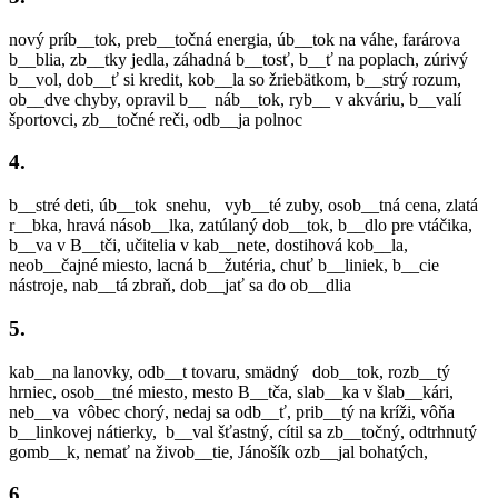
nový príb__tok, preb__točná energia, úb__tok na váhe, farárova
b__blia, zb__tky jedla, záhadná b__tosť, b__ť na poplach, zúrivý
b__vol, dob__ť si kredit, kob__la so žriebätkom, b__strý rozum,
ob__dve chyby, opravil b__ náb__tok, ryb__ v akváriu, b__valí
športovci, zb__točné reči, odb__ja polnoc
4.
b__stré deti, úb__tok snehu, vyb__té zuby, osob__tná cena, zlatá
r__bka, hravá násob__lka, zatúlaný dob__tok, b__dlo pre vtáčika,
b__va v B__tči, učitelia v kab__nete, dostihová kob__la,
neob__čajné miesto, lacná b__žutéria, chuť b__liniek, b__cie
nástroje, nab__tá zbraň, dob__jať sa do ob__dlia
5.
kab__na lanovky, odb__t tovaru, smädný dob__tok, rozb__tý
hrniec, osob__tné miesto, mesto B__tča, slab__ka v šlab__kári,
neb__va vôbec chorý, nedaj sa odb__ť, prib__tý na kríži, vôňa
b__linkovej nátierky, b__val šťastný, cítil sa zb__točný, odtrhnutý
gomb__k, nemať na živob__tie, Jánošík ozb__jal bohatých,
6.