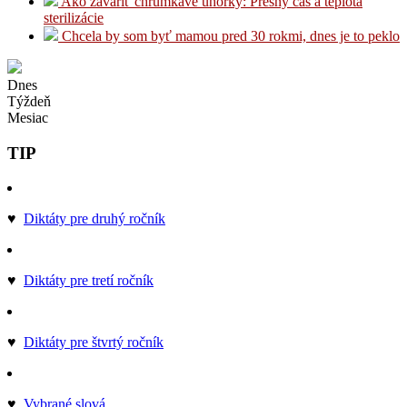
Ako zavariť chrumkavé uhorky: Presný čas a teplota
sterilizácie
Chcela by som byť mamou pred 30 rokmi, dnes je to peklo
Dnes
Týždeň
Mesiac
TIP
♥
Diktáty pre druhý ročník
♥
Diktáty pre tretí ročník
♥
Diktáty pre štvrtý ročník
♥
Vybrané slová