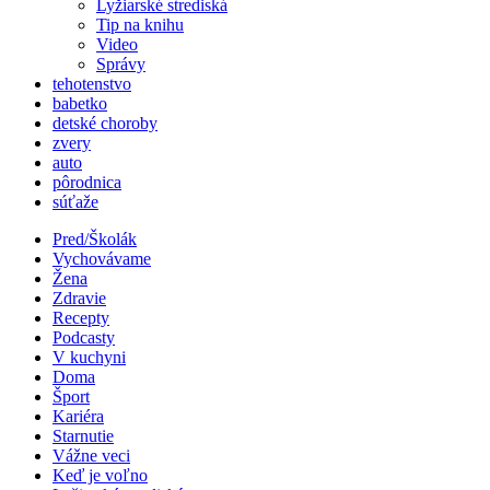
Lyžiarské strediská
Tip na knihu
Video
Správy
tehotenstvo
babetko
detské choroby
zvery
auto
pôrodnica
súťaže
Pred/Školák
Vychovávame
Žena
Zdravie
Recepty
Podcasty
V kuchyni
Doma
Šport
Kariéra
Starnutie
Vážne veci
Keď je voľno