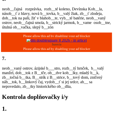
neob__čajná rozprávka, rozb__té koleno, Devínska Kob__la,
násob__ť z hlavy, nová b__tovka, b__valý žiak, zb__ť zlodeja,
dob__tok na paši, žiť v blahob__te, vyb__té batérie, neob__vaný
ostrov, neob__čajná smola, b__strický jarmok, b__vame osob__tne,
útulná ob__vačka, slepý b__zón
Inzercia
7.
neob__vaný ostrov, ázijské b___stro, rozb__tý hrnček, b__valý
manžel, dob__tok z B__tče, ob__dve kob__lky, mladý b__k,
zb__točná b__tka, B__strík z B__strice, b__tový dom, zničený
náb__tok, b__linkový čaj, vydob__ť si jej srdce, ab__ sa
nepovedalo, zb__tky historického ob__dlia,
Kontrola doplňovačky i/y
1.