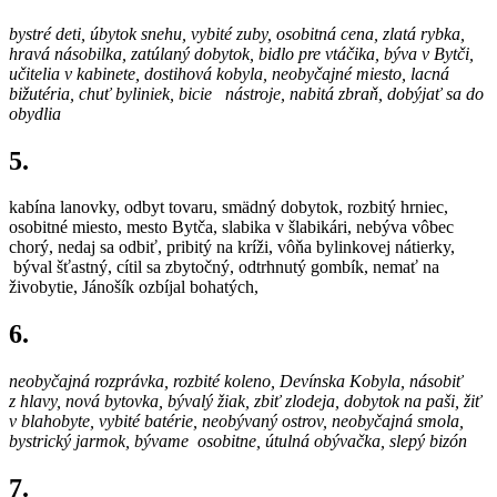
bystré deti, úbytok snehu,
vybité zuby, osobitná cena, zlatá rybka,
hravá násobilka, zatúlaný dobytok, bidlo pre vtáčika, býva v Bytči,
učitelia v kabinete, dostihová kobyla, neobyčajné miesto, lacná
bižutéria, chuť byliniek, bicie nástroje, nabitá zbraň, dobýjať sa do
obydlia
5.
kabína lanovky, odbyt tovaru, smädný dobytok, rozbitý hrniec,
osobitné miesto, mesto Bytča, slabika v šlabikári, nebýva vôbec
chorý, nedaj sa odbiť, pribitý na kríži, vôňa bylinkovej nátierky,
býval šťastný, cítil sa zbytočný, odtrhnutý gombík, nemať na
živobytie, Jánošík ozbíjal bohatých,
6.
neobyčajná
rozprávka, rozbité koleno, Devínska Kobyla, násobiť
z hlavy, nová bytovka, bývalý žiak, zbi
ť zlodeja, dobytok na paši, žiť
v blahobyte, vybité batérie, neobývaný ostrov, neobyčajná smola,
bystrický jarmok, bývame osobitne, útulná obývačka, slepý bizón
7.