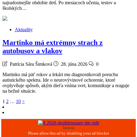
najradostnejšie obdobie detí. Po mesiacoch učenia, testov a
školských…
Aktuality
Martinko má extrémny strach z
autobusov a vlakov
Patrícia Sára Šimková
28. júna 2026
0
Martinko má päť rokov a lekári mu diagnostikovali poruchu
autistického spektra. Ide o neurovývinové ochorenie, ktoré
ovplyvňuje spôsob, akým dieťa vníma svet, komunikuje a reaguje
na bežné situácie.
Stránkovanie
1
2
…
10
>
príspevkov
Inzercia