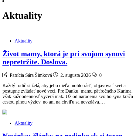
Aktuality
Aktuality
Život mamy, ktorá je pri svojom synovi
nepretržite. Doslova.
Patrícia Sára Šimková
2. augusta 2026
0
Každý rodič si želá, aby jeho dieťa mohlo rásť, objavovať svet a
postupne zvládať nové veci. Pre Danku, mamu päťročného Karima,
však každodennosť vyzerá inak. Už od narodenia svojho syna kráča
cestou plnou výziev, no ani na chvíľu sa nevzdáva.…
Aktuality
Novinka: články na rodinka.sk si teraz