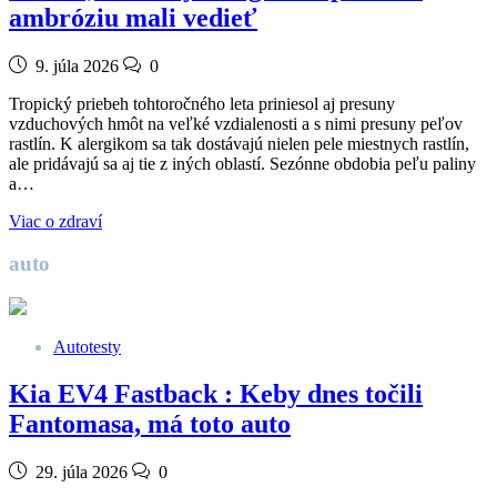
ambróziu mali vedieť
9. júla 2026
0
Tropický priebeh tohtoročného leta priniesol aj presuny
vzduchových hmôt na veľké vzdialenosti a s nimi presuny peľov
rastlín. K alergikom sa tak dostávajú nielen pele miestnych rastlín,
ale pridávajú sa aj tie z iných oblastí. Sezónne obdobia peľu paliny
a…
Viac o zdraví
auto
Autotesty
Kia EV4 Fastback : Keby dnes točili
Fantomasa, má toto auto
29. júla 2026
0