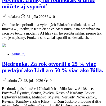
môžete aj vypočuť
redakcia
31. júla 2026
0
Od tohto leta pribudla na vybraných článkoch rodinka.sk nová
funkcia – „Počúvajte tento článok“. Stačí kliknúť na prehrávač na
začiatku textu a moderný AI hlas vám ho prečíta nahlas, presne tak,
ako je napísaný. Funkciu sme zatiaľ spustili na desiatkach…
Aktuality
Biedronka. Za rok otvorili o 25 % viac
predajní ako Lidl a o 50 % viac ako Billa.
admin
28. júla 2026
0
Biedronka pôsobí už v 17 lokalitách – Miloslavov, Alekšince,
Považská Bystrica, Senica, Zvolen, Kostolné Kračany, Levice,
Liptovský Mikuláš, Malinovo, Myjava, Nesvady, Nové Zámky,
Revúca, Tomášov a Zlaté Klasy – pričom čoskoro pribudnú ďalšie
miesta, kde budú môcť zákazníci zažiť Shakeomat a cenovo