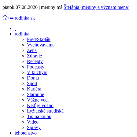
piatok 07.08.2026 | meniny má
Štefánia (meniny a význam mena)
rodinka.sk
rodinka
Pred/Školák
Vychovávame
Žena
Zdravie
Recepty
Podcasty
V kuchyni
Doma
Šport
Kariéra
Starnutie
Vážne veci
Keď je voľno
Lyžiarské strediská
Tip na knihu
Video
Správy
tehotenstvo