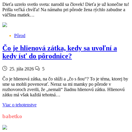
Dieťa uzrelo svetlo sveta: narodil sa človek! Dieťa je už konečne tu!
Prišla veľká chvíľa! Na námahu pri pôrode žena rýchlo zabudne a
väčšina matiek…
Pôrod
Čo je hlienová zátka, kedy sa uvoľní a
kedy ísť do pôrodnice?
25. júla 2026
5
Čo je hlienová zátka, na čo slúži a „čo s ňou“? To je téma, ktorej by
sme sa mohli povenovať. Neraz sa mi mamky po pôrode v
rozhovoroch zverili, že „nemali“ žiadnu hlienovú zátku. Hlienovú
zátku má však každá tehotná…
Viac o tehotenstve
babetko