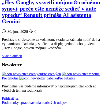
„Hey Google, vysvetli môjmu 8-ročnému
synovi, prečo ešte nemôže sedieť v aute
vpredu“ Renault prináša AI asistenta
Gemini
30. júna 2026
0
Predstavte si, že sedíte za volantom, vzadu sa začínajú nudiť deti a
vy namiesto hľadania pesničiek na displeji jednoducho poviete:
„Hey Google, povedz môjmu 8-ročnému…
Viac o autách
Newsletter
Pre všetkých
Pre tehotné
Pre bábätká
Pravidelne vás budeme informovať o najčítanejších článkoch zo
všetkých tém na rodinka.sk
Prihlásiť sa
Podmienky spracovávania osobných údajov