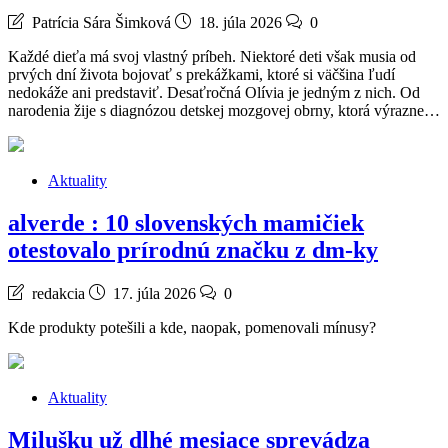
Patrícia Sára Šimková
18. júla 2026
0
Každé dieťa má svoj vlastný príbeh. Niektoré deti však musia od
prvých dní života bojovať s prekážkami, ktoré si väčšina ľudí
nedokáže ani predstaviť. Desaťročná Olívia je jedným z nich. Od
narodenia žije s diagnózou detskej mozgovej obrny, ktorá výrazne…
Aktuality
alverde : 10 slovenských mamičiek
otestovalo prírodnú značku z dm-ky
redakcia
17. júla 2026
0
Kde produkty potešili a kde, naopak, pomenovali mínusy?
Aktuality
Milušku už dlhé mesiace sprevádza