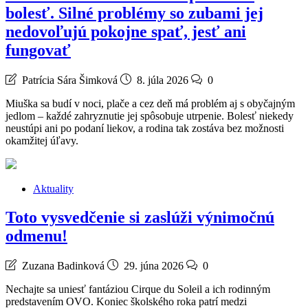
bolesť. Silné problémy so zubami jej
nedovoľujú pokojne spať, jesť ani
fungovať
Patrícia Sára Šimková
8. júla 2026
0
Miuška sa budí v noci, plače a cez deň má problém aj s obyčajným
jedlom – každé zahryznutie jej spôsobuje utrpenie. Bolesť niekedy
neustúpi ani po podaní liekov, a rodina tak zostáva bez možnosti
okamžitej úľavy.
Aktuality
Toto vysvedčenie si zaslúži výnimočnú
odmenu!
Zuzana Badinková
29. júna 2026
0
Nechajte sa uniesť fantáziou Cirque du Soleil a ich rodinným
predstavením OVO. Koniec školského roka patrí medzi