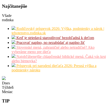
Najčítanejšie
Všade
rodinka
Rodičovský príspevok 2026: Výška, podmienky a nárok |
tehotenstvo.rodinka.sk
Keď je striedavá starostlivosť bezohľadná k deťom
Pracovať naplno, no nezabúdať aj naplno žiť
Slovenské mená, zahraničné alebo netradičné? Ako
vyberáme meno pre dieťa
Najobľúbenejšie chlapčenské biblické mená. Čaká vás krst
alebo birmovka?
Príspevok pri narodení dieťaťa 2026: Presná výška a
podmienky nároku
Dnes
Týždeň
Mesiac
TIP