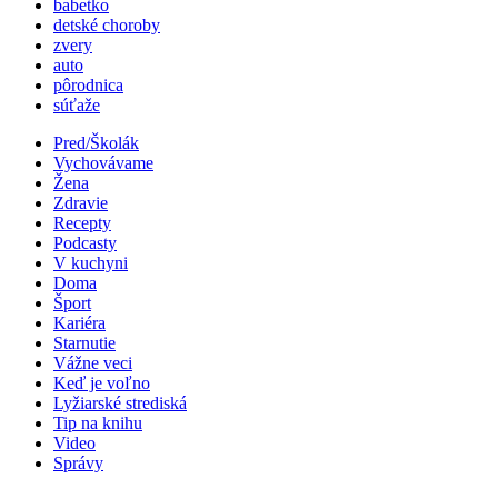
babetko
detské choroby
zvery
auto
pôrodnica
súťaže
Pred/Školák
Vychovávame
Žena
Zdravie
Recepty
Podcasty
V kuchyni
Doma
Šport
Kariéra
Starnutie
Vážne veci
Keď je voľno
Lyžiarské strediská
Tip na knihu
Video
Správy