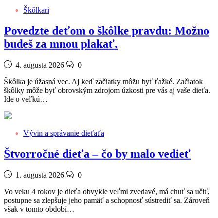
Škôlkari
Povedzte deťom o škôlke pravdu: Možno
budeš za mnou plakať.
4. augusta 2026
0
Škôlka je úžasná vec. Aj keď začiatky môžu byť ťažké. Začiatok
škôlky môže byť obrovským zdrojom úzkosti pre vás aj vaše dieťa.
Ide o veľkú…
Vývin a správanie dieťaťa
Štvorročné dieťa – čo by malo vedieť
1. augusta 2026
0
Vo veku 4 rokov je dieťa obvykle veľmi zvedavé, má chuť sa učiť,
postupne sa zlepšuje jeho pamäť a schopnosť sústrediť sa. Zároveň
však v tomto období…