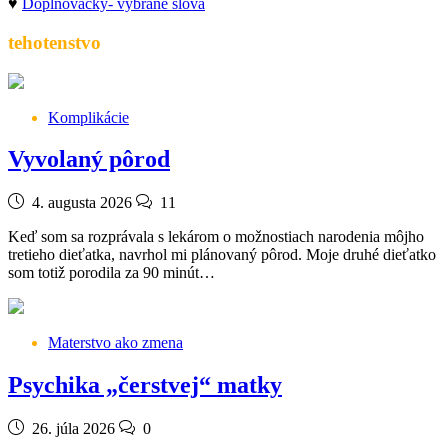
♥
Doplňovačky- vybrané slová
tehotenstvo
Komplikácie
Vyvolaný pôrod
4. augusta 2026
11
Keď som sa rozprávala s lekárom o možnostiach narodenia môjho
tretieho dieťatka, navrhol mi plánovaný pôrod. Moje druhé dieťatko
som totiž porodila za 90 minút…
Materstvo ako zmena
Psychika „čerstvej“ matky
26. júla 2026
0