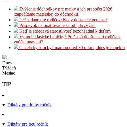
Zvýšenie dôchodkov pre matky a ich prepočet 2026
(započítanie materskej do dôchodku)
2 % z dane pre rodičov: Kedy dostanete peniaze?
Príspevok na opatrovanie sa od júla zvýšil
Keď je striedavá starostlivosť bezohľadná k deťom
Vymreli klasické babičky? Prečo sú dnešní starí rodičia z
vnúčat unavení?
Chcela by som byť mamou pred 30 rokmi, dnes je to peklo
Dnes
Týždeň
Mesiac
TIP
♥
Diktáty pre druhý ročník
♥
Diktáty pre tretí ročník