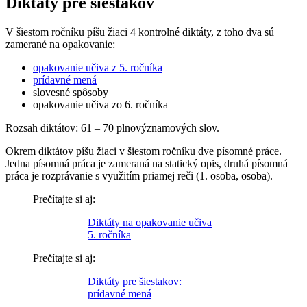
Diktáty pre šiestakov
V šiestom ročníku píšu žiaci 4 kontrolné diktáty, z toho dva sú
zamerané na opakovanie:
opakovanie učiva z 5. ročníka
prídavné mená
slovesné spôsoby
opakovanie učiva zo 6. ročníka
Rozsah diktátov: 61 – 70 plnovýznamových slov.
Okrem diktátov píšu žiaci v šiestom ročníku dve písomné práce.
Jedna písomná práca je zameraná na statický opis, druhá písomná
práca je rozprávanie s využitím priamej reči (1. osoba, osoba).
Prečítajte si aj:
Diktáty na opakovanie učiva
5. ročníka
Prečítajte si aj:
Diktáty pre šiestakov:
prídavné mená