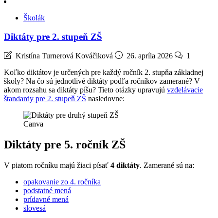
Školák
Diktáty pre 2. stupeň ZŠ
Kristína Turnerová Kováčiková
26. apríla 2026
1
Koľko diktátov je určených pre každý ročník 2. stupňa základnej
školy? Na čo sú jednotlivé diktáty podľa ročníkov zamerané? V
akom rozsahu sa diktáty píšu? Tieto otázky upravujú
vzdelávacie
štandardy pre 2. stupeň ZŠ
nasledovne:
Canva
Diktáty pre 5. ročník ZŠ
V piatom ročníku majú žiaci písať
4 diktáty
. Zamerané sú na:
opakovanie zo 4. ročníka
podstatné mená
prídavné mená
slovesá