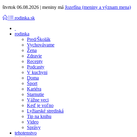
štvrtok 06.08.2026 | meniny má
Jozefína (meniny a význam mena)
rodinka.sk
rodinka
Pred/Školák
Vychovávame
Žena
Zdravie
Recepty
Podcasty
V kuchyni
Doma
Šport
Kariéra
Starnutie
Vážne veci
Keď je voľno
Lyžiarské strediská
Tip na knihu
Video
Správy
tehotenstvo