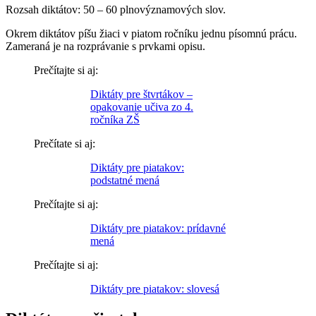
Rozsah diktátov: 50 – 60 plnovýznamových slov.
Okrem diktátov píšu žiaci v piatom ročníku jednu písomnú prácu.
Zameraná je na rozprávanie s prvkami opisu.
Prečítajte si aj:
Diktáty pre štvrtákov –
opakovanie učiva zo 4.
ročníka ZŠ
Prečítate si aj:
Diktáty pre piatakov:
podstatné mená
Prečítajte si aj:
Diktáty pre piatakov: prídavné
mená
Prečítajte si aj:
Diktáty pre piatakov: slovesá