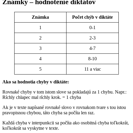
Známky – hodnotenie diktátov
Známka
Počet chýb v diktáte
1
0-1
2
2-3
3
4-7
4
8-10
5
11 a viac
Ako sa hodnotia chyby v diktáte:
Rovnaké chyby v tom istom slove sa pokladajú za 1 chybu. Napr.:
Ríchly chlapec mal ríchly krok. = 1 chyba
Ak je v texte napísané rovnaké slovo v rovnakom tvare s tou istou
pravopisnou chybou, táto chyba sa počíta len raz.
Každá chyba v interpunkcii sa počíta ako osobitná chyba toľkokrát,
koľkokrát sa vyskytne v texte.