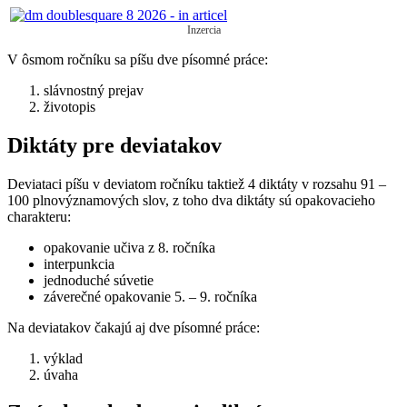
Inzercia
V ôsmom ročníku sa píšu dve písomné práce:
slávnostný prejav
životopis
Diktáty pre deviatakov
Deviataci píšu v deviatom ročníku taktiež 4 diktáty v rozsahu 91 –
100 plnovýznamových slov, z toho dva diktáty sú opakovacieho
charakteru:
opakovanie učiva z 8. ročníka
interpunkcia
jednoduché súvetie
záverečné opakovanie 5. – 9. ročníka
Na deviatakov čakajú aj dve písomné práce:
výklad
úvaha