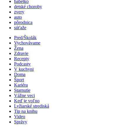
babetko
detské choroby
zvery
auto
pôrodnica
súťaže
Pred/Školák
Vychovávame
Žena
Zdravie
Recepty
Podcasty
V kuchyni
Doma
Šport
Kariéra
Starnutie
Vážne veci
Keď je voľno
Lyžiarské strediská
Tip na knihu
Video
Správy