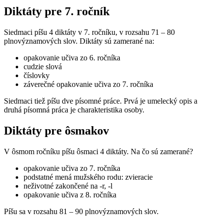
Diktáty pre 7. ročník
Siedmaci píšu 4 diktáty v 7. ročníku, v rozsahu 71 – 80
plnovýznamových slov. Diktáty sú zamerané na:
opakovanie učiva zo 6. ročníka
cudzie slová
číslovky
záverečné opakovanie učiva zo 7. ročníka
Siedmaci tiež píšu dve písomné práce. Prvá je umelecký opis a
druhá písomná práca je charakteristika osoby.
Diktáty pre ôsmakov
V ôsmom ročníku píšu ôsmaci 4 diktáty. Na čo sú zamerané?
opakovanie učiva zo 7. ročníka
podstatné mená mužského rodu: zvieracie
neživotné zakončené na -r, -l
opakovanie učiva z 8. ročníka
Píšu sa v rozsahu 81 – 90 plnovýznamových slov.