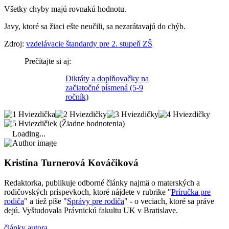
Všetky chyby majú rovnakú hodnotu.
Javy, ktoré sa žiaci ešte neučili, sa nezarátavajú do chýb.
Zdroj:
vzdelávacie štandardy pre 2. stupeň ZŠ
Prečítajte si aj:
Diktáty a doplňovačky na
začiatočné písmená (5-9
ročník)
(Žiadne hodnotenia)
Loading...
Kristína Turnerová Kováčiková
Redaktorka, publikuje odborné články najmä o materských a
rodičovských príspevkoch, ktoré nájdete v rubrike "
Príručka pre
rodiča
" a tiež píše "
Správy pre rodiča
" - o veciach, ktoré sa práve
dejú. Vyštudovala Právnickú fakultu UK v Bratislave.
články autora...