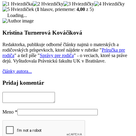
(
1
hlasov, priemerne:
4,00
z 5)
Loading...
Kristína Turnerová Kováčiková
Redaktorka, publikuje odborné články najmä o materských a
rodičovských príspevkoch, ktoré nájdete v rubrike "
Príručka pre
rodiča
" a tiež píše "
Správy pre rodiča
" - o veciach, ktoré sa práve
dejú. Vyštudovala Právnickú fakultu UK v Bratislave.
články autora...
Pridaj komentár
Meno
*