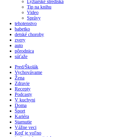
Lyžiarské strediská
Tip na knihu
Video
Správy
tehotenstvo
babetko
detské choroby
zvery
auto
pôrodnica
súťaže
Pred/Školák
Vychovávame
Žena
Zdravie
Recepty
Podcasty
V kuchyni
Doma
Šport
Kariéra
Starnutie
Vážne veci
Keď je voľno