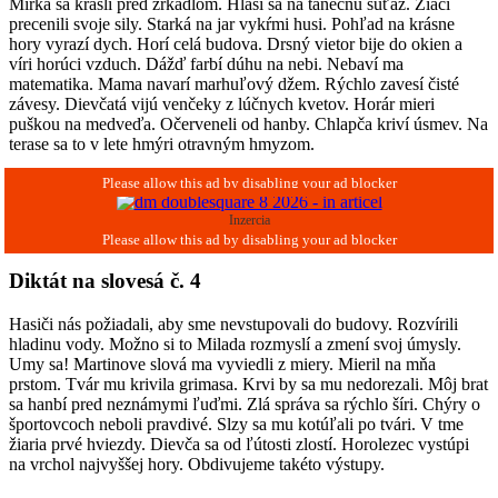
Mirka sa krášli pred zrkadlom. Hlási sa na tanečnú súťaž. Žiaci
precenili svoje sily. Starká na jar vykŕmi husi. Pohľad na krásne
hory vyrazí dych. Horí celá budova. Drsný vietor bije do okien a
víri horúci vzduch. Dážď farbí dúhu na nebi. Nebaví ma
matematika. Mama navarí marhuľový džem. Rýchlo zavesí čisté
závesy. Dievčatá vijú venčeky z lúčnych kvetov. Horár mieri
puškou na medveďa. Očerveneli od hanby. Chlapča kriví úsmev. Na
terase sa to v lete hmýri otravným hmyzom.
Inzercia
Diktát na slovesá č. 4
Hasiči nás požiadali, aby sme nevstupovali do budovy. Rozvírili
hladinu vody. Možno si to Milada rozmyslí a zmení svoj úmysly.
Umy sa! Martinove slová ma vyviedli z miery. Mieril na mňa
prstom. Tvár mu krivila grimasa. Krvi by sa mu nedorezali. Môj brat
sa hanbí pred neznámymi ľuďmi. Zlá správa sa rýchlo šíri. Chýry o
športovcoch neboli pravdivé. Slzy sa mu kotúľali po tvári. V tme
žiaria prvé hviezdy. Dievča sa od ľútosti zlostí. Horolezec vystúpi
na vrchol najvyššej hory. Obdivujeme takéto výstupy.