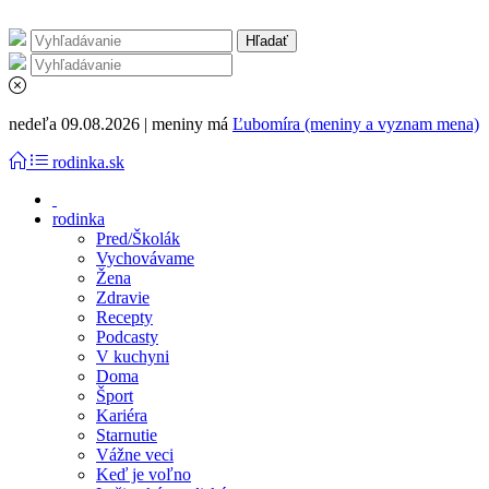
nedeľa 09.08.2026 | meniny má
Ľubomíra (meniny a vyznam mena)
rodinka.sk
rodinka
Pred/Školák
Vychovávame
Žena
Zdravie
Recepty
Podcasty
V kuchyni
Doma
Šport
Kariéra
Starnutie
Vážne veci
Keď je voľno