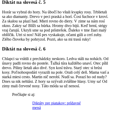
Diktát na slovesá č. 5
Horár sa vybral do hory. Na úbočí ho vítali kvapky rosy. Trblietali
sa ako diamanty. Drevo v peci praská a horí. Čosi šuchoce v kroví.
Za skalou sa plazí had. Mieri rovno do diery. V zime sa nám rosí
okno. Zakry sa! Blíži sa búrka. Hromy divo bijú. Keď hrmí, strigy
vraj čarujú. Ukryli sme sa pod prístrešok. Ďaleko v tme žiari malý
oblôčik. Utri si nos! Náš pes vyskakuje, očami gúli a cerí zuby.
Zlého človeka by pohryzol. Pozri, ako sa mi trasú ruky!
Diktát na slovesá č. 6
Chlapci sa vrátili z prechádzky neskoro. Ledva stáli na nohách. Od
únavy padli rovno do postele. Ťažká túra každého unaví. Otec pílil
drevo. Piliny lietali ako divé. Syn kosí trávu. Starý otec si brúsi
kosy. Poľnohospodári vyrazili na pole. Orali celý deň. Mama varí a
starká miesi cesto. Martin nič nerobí. Nudí sa. Porazí ho od nudy?
Dnes sa nik nehlási. Z hory sa ozývali zvláštne hlasy. Umy sa! Od
zimy mali červené nosy. Táto móda sa už nenosí.
Prečítajte si aj:
Diktáty pre piatakov: prídavné
mená