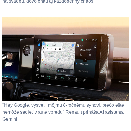
na svadbu, dovolenku aj každodenný chaos
"Hey Google, vysvetli môjmu 8-ročnému synovi, prečo ešte
nemôže sedieť v aute vpredu" Renault prináša AI asistenta
Gemini