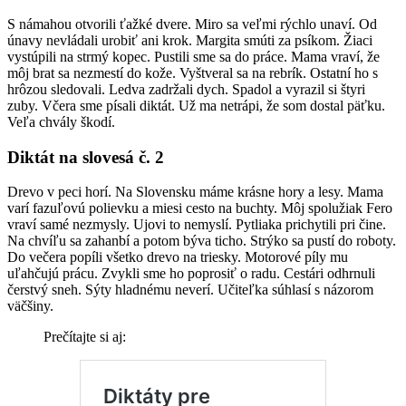
S námahou otvorili ťažké dvere. Miro sa veľmi rýchlo unaví. Od
únavy nevládali urobiť ani krok. Margita smúti za psíkom. Žiaci
vystúpili na strmý kopec. Pustili sme sa do práce. Mama vraví, že
môj brat sa nezmestí do kože. Vyštveral sa na rebrík. Ostatní ho s
hrôzou sledovali. Ledva zadržali dych. Spadol a vyrazil si štyri
zuby. Včera sme písali diktát. Už ma netrápi, že som dostal päťku.
Veľa chvály škodí.
Diktát na slovesá č. 2
Drevo v peci horí. Na Slovensku máme krásne hory a lesy. Mama
varí fazuľovú polievku a miesi cesto na buchty. Môj spolužiak Fero
vraví samé nezmysly. Ujovi to nemyslí. Pytliaka prichytili pri čine.
Na chvíľu sa zahanbí a potom býva ticho. Strýko sa pustí do roboty.
Do večera popíli všetko drevo na triesky. Motorové píly mu
uľahčujú prácu. Zvykli sme ho poprosiť o radu. Cestári odhrnuli
čerstvý sneh. Sýty hladnému neverí. Učiteľka súhlasí s názorom
väčšiny.
Prečítajte si aj: