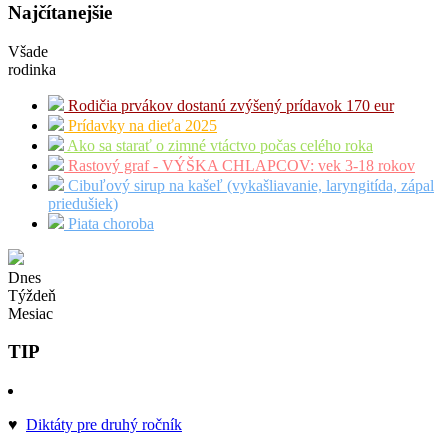
Najčítanejšie
Všade
rodinka
Rodičia prvákov dostanú zvýšený prídavok 170 eur
Prídavky na dieťa 2025
Ako sa starať o zimné vtáctvo počas celého roka
Rastový graf - VÝŠKA CHLAPCOV: vek 3-18 rokov
Cibuľový sirup na kašeľ (vykašliavanie, laryngitída, zápal
priedušiek)
Piata choroba
Dnes
Týždeň
Mesiac
TIP
♥
Diktáty pre druhý ročník