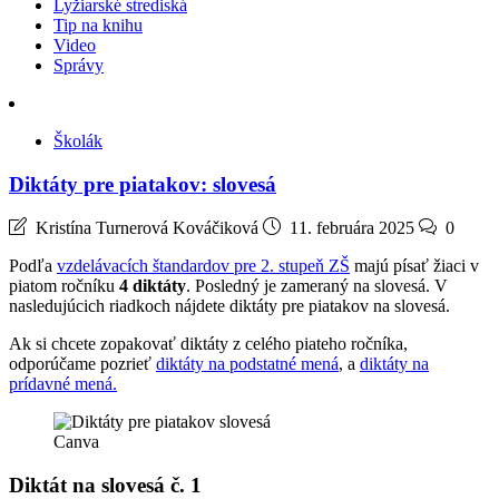
Lyžiarské strediská
Tip na knihu
Video
Správy
Školák
Diktáty pre piatakov: slovesá
Kristína Turnerová Kováčiková
11. februára 2025
0
Podľa
vzdelávacích štandardov pre 2. stupeň ZŠ
majú písať žiaci v
piatom ročníku
4 diktáty
. Posledný je zameraný na slovesá. V
nasledujúcich riadkoch nájdete diktáty pre piatakov na slovesá.
Ak si chcete zopakovať diktáty z celého piateho ročníka,
odporúčame pozrieť
diktáty na podstatné mená
, a
diktáty na
prídavné mená.
Canva
Diktát na slovesá č. 1