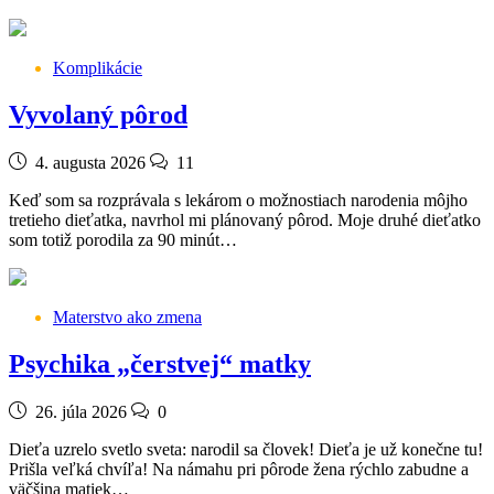
Komplikácie
Vyvolaný pôrod
4. augusta 2026
11
Keď som sa rozprávala s lekárom o možnostiach narodenia môjho
tretieho dieťatka, navrhol mi plánovaný pôrod. Moje druhé dieťatko
som totiž porodila za 90 minút…
Materstvo ako zmena
Psychika „čerstvej“ matky
26. júla 2026
0
Dieťa uzrelo svetlo sveta: narodil sa človek! Dieťa je už konečne tu!
Prišla veľká chvíľa! Na námahu pri pôrode žena rýchlo zabudne a
väčšina matiek…