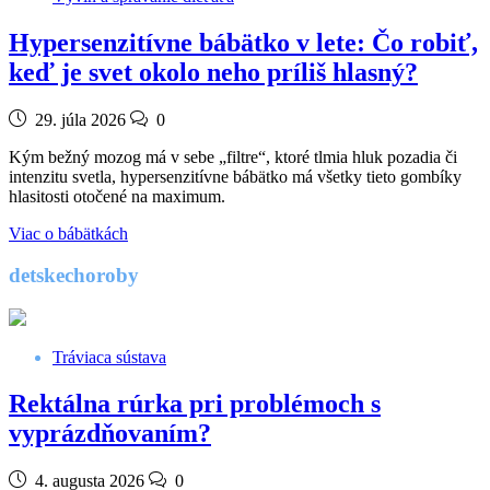
Hypersenzitívne bábätko v lete: Čo robiť,
keď je svet okolo neho príliš hlasný?
29. júla 2026
0
Kým bežný mozog má v sebe „filtre“, ktoré tlmia hluk pozadia či
intenzitu svetla, hypersenzitívne bábätko má všetky tieto gombíky
hlasitosti otočené na maximum.
Viac o bábätkách
detskechoroby
Tráviaca sústava
Rektálna rúrka pri problémoch s
vyprázdňovaním?
4. augusta 2026
0