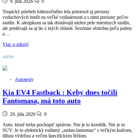
9. júla 2026
0
Tropický priebeh tohtoročného leta priniesol aj presuny
vzduchových hmôt na veľké vzdialenosti a s nimi presuny peľov
rastlín. K alergikom sa tak dostávajú nielen pele miestnych rastlín,
ale pridávajú sa aj tie z iných oblastí. Sezónne obdobia peľu paliny
a…
Viac o zdraví
auto
Autotesty
Kia EV4 Fastback : Keby dnes točili
Fantomasa, má toto auto
29. júla 2026
0
Auto, ktoré treba pochopiť správne. Nie je to kombík. Nie je to
SUV. Je to elektrický rodinný „sedan-fantomas“ s veľkým kufrom,
dlhou výdržou a veľmi špecifickým štýlom.