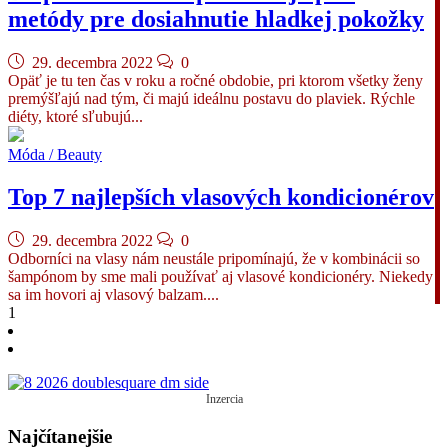
metódy pre dosiahnutie hladkej pokožky
29. decembra 2022
0
Opäť je tu ten čas v roku a ročné obdobie, pri ktorom všetky ženy
premýšľajú nad tým, či majú ideálnu postavu do plaviek. Rýchle
diéty, ktoré sľubujú...
Móda / Beauty
Top 7 najlepších vlasových kondicionérov
29. decembra 2022
0
Odborníci na vlasy nám neustále pripomínajú, že v kombinácii so
šampónom by sme mali používať aj vlasové kondicionéry. Niekedy
sa im hovori aj vlasový balzam....
Navigácia
1
v
článkoch
Inzercia
Najčítanejšie