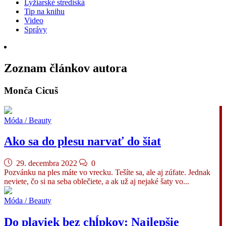
Lyžiarské strediská
Tip na knihu
Video
Správy
Zoznam článkov autora
Monča Cicuš
Móda / Beauty
Ako sa do plesu narvať do šiat
29. decembra 2022
0
Pozvánku na ples máte vo vrecku. Tešíte sa, ale aj zúfate. Jednak
neviete, čo si na seba oblečiete, a ak už aj nejaké šaty vo...
Móda / Beauty
Do plaviek bez chĺpkov: Najlepšie