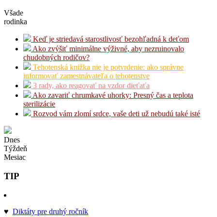
Všade
rodinka
Keď je striedavá starostlivosť bezohľadná k deťom
Ako zvýšiť minimálne výživné, aby nezruinovalo
chudobných rodičov?
Tehotenská knižka nie je potvrdenie: ako správne
informovať zamestnávateľa o tehotenstve
3 rady, ako reagovať na vzdor dieťaťa
Ako zavariť chrumkavé uhorky: Presný čas a teplota
sterilizácie
Rozvod vám zlomí srdce, vaše deti už nebudú také isté
Dnes
Týždeň
Mesiac
TIP
♥
Diktáty pre druhý ročník