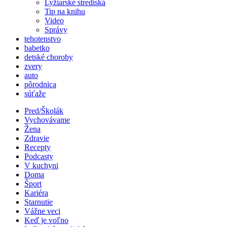
Lyžiarské strediská
Tip na knihu
Video
Správy
tehotenstvo
babetko
detské choroby
zvery
auto
pôrodnica
súťaže
Pred/Školák
Vychovávame
Žena
Zdravie
Recepty
Podcasty
V kuchyni
Doma
Šport
Kariéra
Starnutie
Vážne veci
Keď je voľno