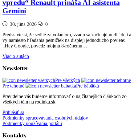
vpredu“ Renault prináša AI asistenta
Gemini
30. júna 2026
0
Predstavte si, že sedíte za volantom, vzadu sa začínajú nudiť deti a
vy namiesto hľadania pesničiek na displeji jednoducho poviete:
„Hey Google, povedz môjmu 8-ročnému…
Viac o autách
Newsletter
Pre všetkých
Pre tehotné
Pre bábätká
Pravidelne vás budeme informovať o najčítanejších článkoch zo
všetkých tém na rodinka.sk
Prihlásiť sa
Podmienky spracovávania osobných údajov
Podmienky používania portálu
Kontakty