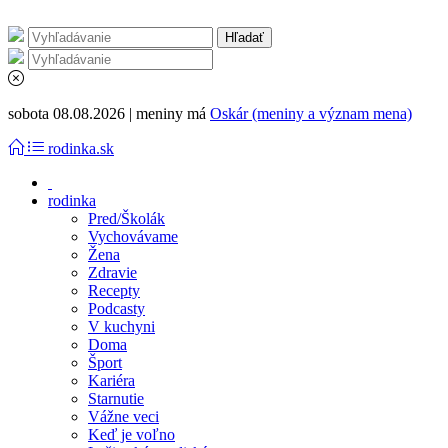
sobota 08.08.2026 | meniny má
Oskár (meniny a význam mena)
rodinka.sk
rodinka
Pred/Školák
Vychovávame
Žena
Zdravie
Recepty
Podcasty
V kuchyni
Doma
Šport
Kariéra
Starnutie
Vážne veci
Keď je voľno