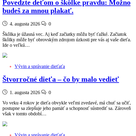
Povedzte deťom o škôlke pravdu: Možno
budeš za mnou plakať.
4. augusta 2026
0
Škôlka je úžasná vec. Aj keď začiatky môžu byť ťažké. Začiatok
škôlky môže byť obrovským zdrojom úzkosti pre vás aj vaše dieťa.
Ide o veľkú…
Vývin a správanie dieťaťa
Štvorročné dieťa – čo by malo vedieť
1. augusta 2026
0
Vo veku 4 rokov je dieťa obvykle veľmi zvedavé, má chuť sa učiť,
postupne sa zlepšuje jeho pamäť a schopnosť sústrediť sa. Zároveň
však v tomto období…
Vývin a správanie dieťaťa