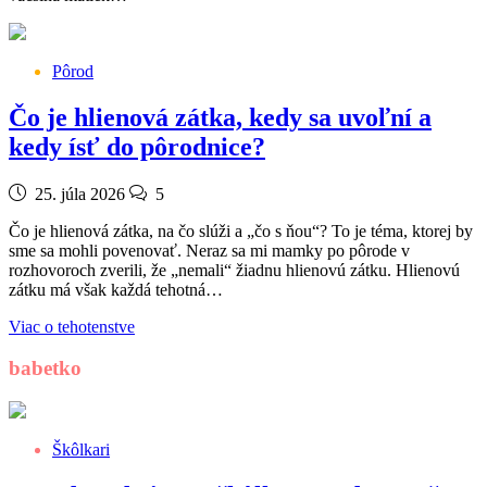
Pôrod
Čo je hlienová zátka, kedy sa uvoľní a
kedy ísť do pôrodnice?
25. júla 2026
5
Čo je hlienová zátka, na čo slúži a „čo s ňou“? To je téma, ktorej by
sme sa mohli povenovať. Neraz sa mi mamky po pôrode v
rozhovoroch zverili, že „nemali“ žiadnu hlienovú zátku. Hlienovú
zátku má však každá tehotná…
Viac o tehotenstve
babetko
Škôlkari