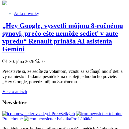
Auto novinky
„Hey Google, vysvetli môjmu 8-ročnému
synovi, prečo ešte nemôže sedieť v aute
vpredu“ Renault prináša AI asistenta
Gemini
30. júna 2026
0
Predstavte si, že sedíte za volantom, vzadu sa začínajú nudiť deti a
vy namiesto hľadania pesničiek na displeji jednoducho poviete:
„Hey Google, povedz môjmu 8-ročnému…
Viac o autách
Newsletter
Pre všetkých
Pre tehotné
Pre bábätká
Pravidelne vás budeme informovať o najčítanejších článkoch zo