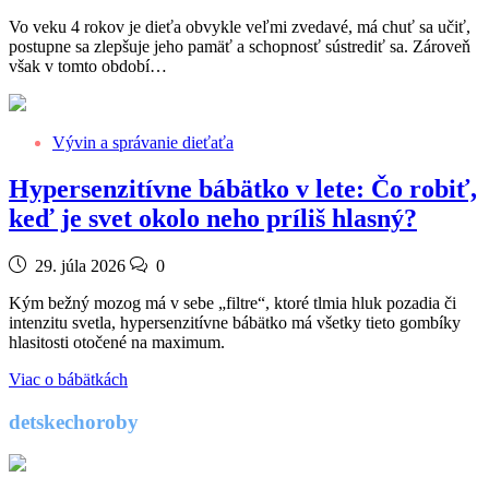
Vo veku 4 rokov je dieťa obvykle veľmi zvedavé, má chuť sa učiť,
postupne sa zlepšuje jeho pamäť a schopnosť sústrediť sa. Zároveň
však v tomto období…
Vývin a správanie dieťaťa
Hypersenzitívne bábätko v lete: Čo robiť,
keď je svet okolo neho príliš hlasný?
29. júla 2026
0
Kým bežný mozog má v sebe „filtre“, ktoré tlmia hluk pozadia či
intenzitu svetla, hypersenzitívne bábätko má všetky tieto gombíky
hlasitosti otočené na maximum.
Viac o bábätkách
detskechoroby