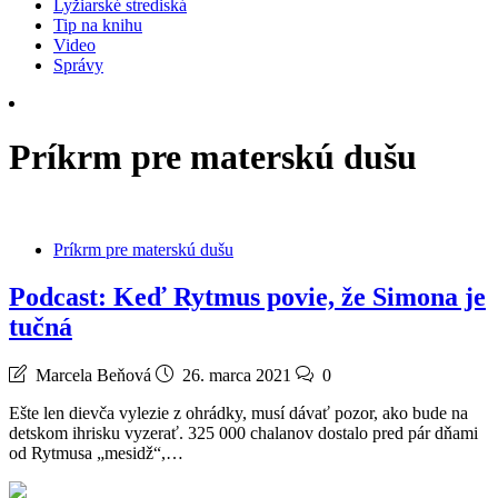
Lyžiarské strediská
Tip na knihu
Video
Správy
Príkrm pre materskú dušu
Príkrm pre materskú dušu
Podcast: Keď Rytmus povie, že Simona je
tučná
Marcela Beňová
26. marca 2021
0
Ešte len dievča vylezie z ohrádky, musí dávať pozor, ako bude na
detskom ihrisku vyzerať. 325 000 chalanov dostalo pred pár dňami
od Rytmusa „mesidž“,…