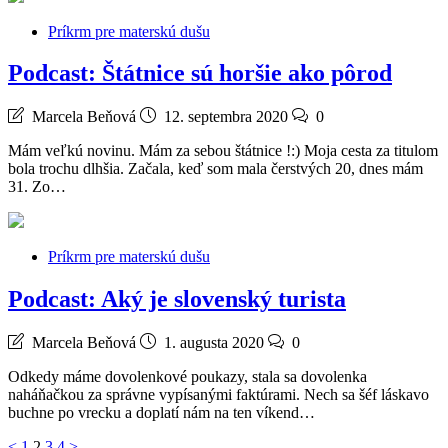
Príkrm pre materskú dušu
Podcast: Štátnice sú horšie ako pôrod
Marcela Beňová
12. septembra 2020
0
Mám veľkú novinu. Mám za sebou štátnice !:) Moja cesta za titulom
bola trochu dlhšia. Začala, keď som mala čerstvých 20, dnes mám
31. Zo…
Príkrm pre materskú dušu
Podcast: Aký je slovenský turista
Marcela Beňová
1. augusta 2020
0
Odkedy máme dovolenkové poukazy, stala sa dovolenka
naháňačkou za správne vypísanými faktúrami. Nech sa šéf láskavo
buchne po vrecku a doplatí nám na ten víkend…
<
1
2
3
4
>