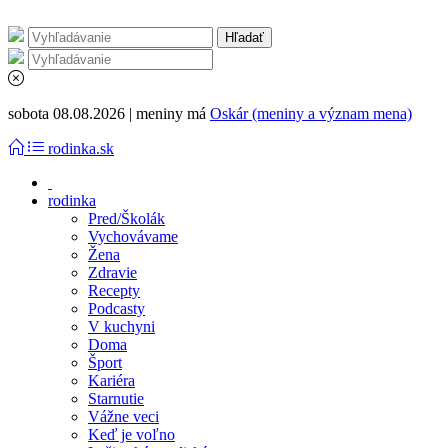
sobota 08.08.2026 | meniny má
Oskár (meniny a význam mena)
rodinka.sk
rodinka
Pred/Školák
Vychovávame
Žena
Zdravie
Recepty
Podcasty
V kuchyni
Doma
Šport
Kariéra
Starnutie
Vážne veci
Keď je voľno