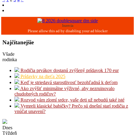
Stránkovanie
príspevkov
Inzercia
Najčítanejšie
Všade
rodinka
Rodičia prvákov dostanú zvýšený prídavok 170 eur
Prídavky na dieťa 2025
Keď je striedavá starostlivosť bezohľadná k deťom
Ako zvýšiť minimálne výživné, aby nezruinovalo
chudobných rodičov?
Rozvod vám zlomí srdce, vaše deti už nebudú také isté
Vymreli klasické babičky? Prečo sú dnešní starí rodičia z
vnúčat unavení?
Dnes
Týždeň