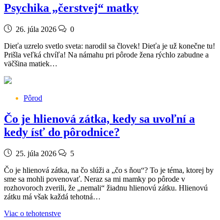
Psychika „čerstvej“ matky
26. júla 2026
0
Dieťa uzrelo svetlo sveta: narodil sa človek! Dieťa je už konečne tu!
Prišla veľká chvíľa! Na námahu pri pôrode žena rýchlo zabudne a
väčšina matiek…
Pôrod
Čo je hlienová zátka, kedy sa uvoľní a
kedy ísť do pôrodnice?
25. júla 2026
5
Čo je hlienová zátka, na čo slúži a „čo s ňou“? To je téma, ktorej by
sme sa mohli povenovať. Neraz sa mi mamky po pôrode v
rozhovoroch zverili, že „nemali“ žiadnu hlienovú zátku. Hlienovú
zátku má však každá tehotná…
Viac o tehotenstve