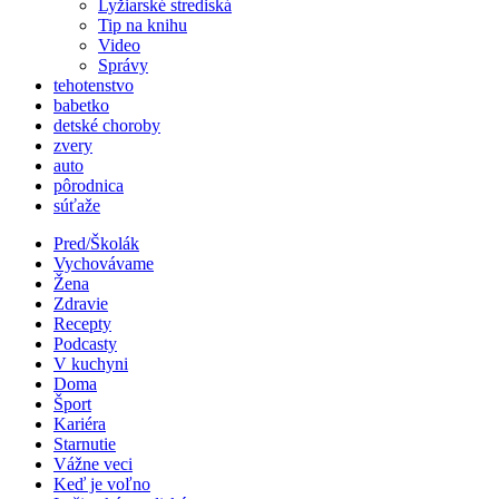
Lyžiarské strediská
Tip na knihu
Video
Správy
tehotenstvo
babetko
detské choroby
zvery
auto
pôrodnica
súťaže
Pred/Školák
Vychovávame
Žena
Zdravie
Recepty
Podcasty
V kuchyni
Doma
Šport
Kariéra
Starnutie
Vážne veci
Keď je voľno