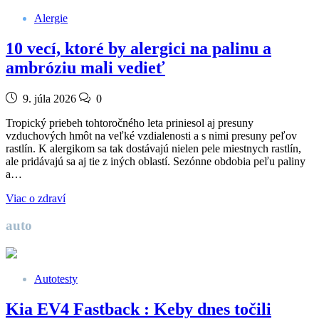
Alergie
10 vecí, ktoré by alergici na palinu a
ambróziu mali vedieť
9. júla 2026
0
Tropický priebeh tohtoročného leta priniesol aj presuny
vzduchových hmôt na veľké vzdialenosti a s nimi presuny peľov
rastlín. K alergikom sa tak dostávajú nielen pele miestnych rastlín,
ale pridávajú sa aj tie z iných oblastí. Sezónne obdobia peľu paliny
a…
Viac o zdraví
auto
Autotesty
Kia EV4 Fastback : Keby dnes točili