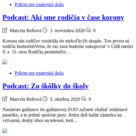
Príkrm pre materskú dušu
Podcast: Akí sme rodičia v čase korony
Marcela Beňová
3. novembra 2020
0
Korona nás rodičov rozdelila do niekoľkcýh skupín. Tou prvou sú
rodičia humoristiVeria, že raz zasa budeme nakupovať v Lídli medzi
9. a 11.-stou Rodičia pesimistiSo…
Príkrm pre materskú dušu
Podcast: Zo škôlky do školy
Marcela Beňová
3. októbra 2020
0
Namiesto gaštanov do gaštanovej ZOO začnete zháňať nelámavé
pastelky, a to jediné správne pero. Jeden deň balíte zásterku na
výtvarnú, druhý úbor na telesnú, tretí…