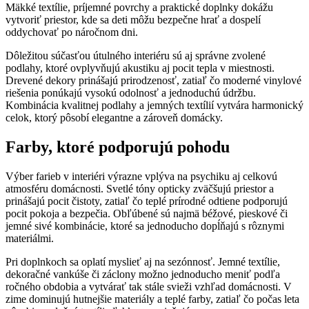
Mäkké textílie, príjemné povrchy a praktické doplnky dokážu
vytvoriť priestor, kde sa deti môžu bezpečne hrať a dospelí
oddychovať po náročnom dni.
Dôležitou súčasťou útulného interiéru sú aj správne zvolené
podlahy, ktoré ovplyvňujú akustiku aj pocit tepla v miestnosti.
Drevené dekory prinášajú prirodzenosť, zatiaľ čo moderné vinylové
riešenia ponúkajú vysokú odolnosť a jednoduchú údržbu.
Kombinácia kvalitnej podlahy a jemných textílií vytvára harmonický
celok, ktorý pôsobí elegantne a zároveň domácky.
Farby, ktoré podporujú pohodu
Výber farieb v interiéri výrazne vplýva na psychiku aj celkovú
atmosféru domácnosti. Svetlé tóny opticky zväčšujú priestor a
prinášajú pocit čistoty, zatiaľ čo teplé prírodné odtiene podporujú
pocit pokoja a bezpečia. Obľúbené sú najmä béžové, pieskové či
jemné sivé kombinácie, ktoré sa jednoducho dopĺňajú s rôznymi
materiálmi.
Pri doplnkoch sa oplatí myslieť aj na sezónnosť. Jemné textílie,
dekoračné vankúše či záclony možno jednoducho meniť podľa
ročného obdobia a vytvárať tak stále svieži vzhľad domácnosti. V
zime dominujú hutnejšie materiály a teplé farby, zatiaľ čo počas leta