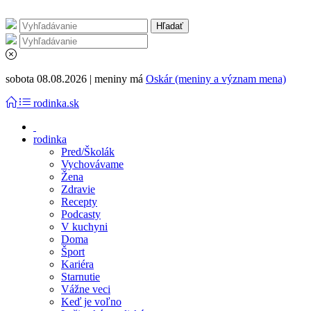
sobota 08.08.2026 | meniny má
Oskár (meniny a význam mena)
rodinka.sk
rodinka
Pred/Školák
Vychovávame
Žena
Zdravie
Recepty
Podcasty
V kuchyni
Doma
Šport
Kariéra
Starnutie
Vážne veci
Keď je voľno