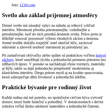
foto:
123rf.com
Svetlo ako základ príjemnej atmosféry
Denné svetlo má zásadný vplyv na náladu aj celkový vzhľad
interiéru. Miestnosti pôsobia priestrannejšie, vzdušnejšie a
prirodzenejšie, keď do nich preniká dostatok svetla. Práve preto je
dôležité venovať pozornosť výberu vhodných záclon a tienenia.
Jemné textílie dokážu rozptýliť ostré slnečné lúče, zachovať
súkromie a zároveň neubrať miestnosti jej prirodzený jas.
Pri zariaďovaní obývačky alebo spálne sú praktickou voľbou
hotové
záclony
, ktoré umožňujú rýchlu a jednoduchú premenu priestoru bez
zdĺhavých úprav. V ponuke sa nachádzajú rôzne rozmery, materiály
aj štýly, takže sa dajú jednoducho prispôsobiť modernému aj
klasickému interiéru. Diego pritom myslí aj na kvalitu spracovania,
ktorá zabezpečuje dlhú životnosť a jednoduchú údržbu.
Praktické bývanie pre rodinný život
Každá rodina má iné potreby, no spoločným cieľom býva vytvoriť
domov, ktorý bude funkčný a pohodlný. V domácnostiach s deťmi
zohráva veľkú úlohu odolnosť materiálov a jednoduché čistenie.