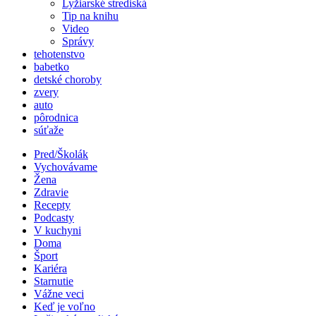
Lyžiarské strediská
Tip na knihu
Video
Správy
tehotenstvo
babetko
detské choroby
zvery
auto
pôrodnica
súťaže
Pred/Školák
Vychovávame
Žena
Zdravie
Recepty
Podcasty
V kuchyni
Doma
Šport
Kariéra
Starnutie
Vážne veci
Keď je voľno