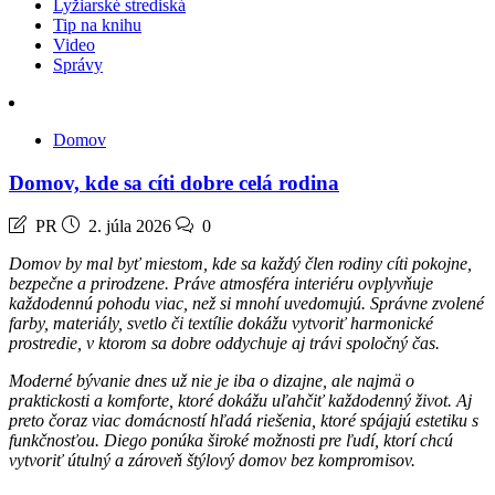
Lyžiarské strediská
Tip na knihu
Video
Správy
Domov
Domov, kde sa cíti dobre celá rodina
PR
2. júla 2026
0
Domov by mal byť miestom, kde sa každý člen rodiny cíti pokojne,
bezpečne a prirodzene. Práve atmosféra interiéru ovplyvňuje
každodennú pohodu viac, než si mnohí uvedomujú. Správne zvolené
farby, materiály, svetlo či textílie dokážu vytvoriť harmonické
prostredie, v ktorom sa dobre oddychuje aj trávi spoločný čas.
Moderné bývanie dnes už nie je iba o dizajne, ale najmä o
praktickosti a komforte, ktoré dokážu uľahčiť každodenný život. Aj
preto čoraz viac domácností hľadá riešenia, ktoré spájajú estetiku s
funkčnosťou. Diego ponúka široké možnosti pre ľudí, ktorí chcú
vytvoriť útulný a zároveň štýlový domov bez kompromisov.