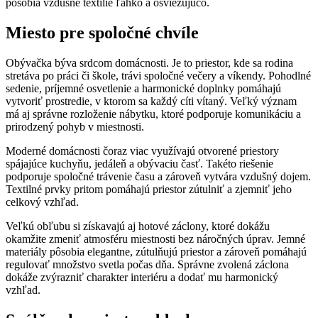
pôsobia vzdušné textílie ľahko a osviežujúco.
Miesto pre spoločné chvíle
Obývačka býva srdcom domácnosti. Je to priestor, kde sa rodina
stretáva po práci či škole, trávi spoločné večery a víkendy. Pohodlné
sedenie, príjemné osvetlenie a harmonické doplnky pomáhajú
vytvoriť prostredie, v ktorom sa každý cíti vítaný. Veľký význam
má aj správne rozloženie nábytku, ktoré podporuje komunikáciu a
prirodzený pohyb v miestnosti.
Moderné domácnosti čoraz viac využívajú otvorené priestory
spájajúce kuchyňu, jedáleň a obývaciu časť. Takéto riešenie
podporuje spoločné trávenie času a zároveň vytvára vzdušný dojem.
Textilné prvky pritom pomáhajú priestor zútulniť a zjemniť jeho
celkový vzhľad.
Veľkú obľubu si získavajú aj hotové záclony, ktoré dokážu
okamžite zmeniť atmosféru miestnosti bez náročných úprav. Jemné
materiály pôsobia elegantne, zútulňujú priestor a zároveň pomáhajú
regulovať množstvo svetla počas dňa. Správne zvolená záclona
dokáže zvýrazniť charakter interiéru a dodať mu harmonický
vzhľad.