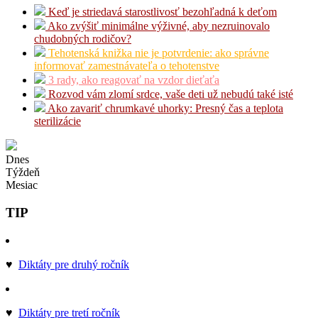
Keď je striedavá starostlivosť bezohľadná k deťom
Ako zvýšiť minimálne výživné, aby nezruinovalo
chudobných rodičov?
Tehotenská knižka nie je potvrdenie: ako správne
informovať zamestnávateľa o tehotenstve
3 rady, ako reagovať na vzdor dieťaťa
Rozvod vám zlomí srdce, vaše deti už nebudú také isté
Ako zavariť chrumkavé uhorky: Presný čas a teplota
sterilizácie
Dnes
Týždeň
Mesiac
TIP
♥
Diktáty pre druhý ročník
♥
Diktáty pre tretí ročník