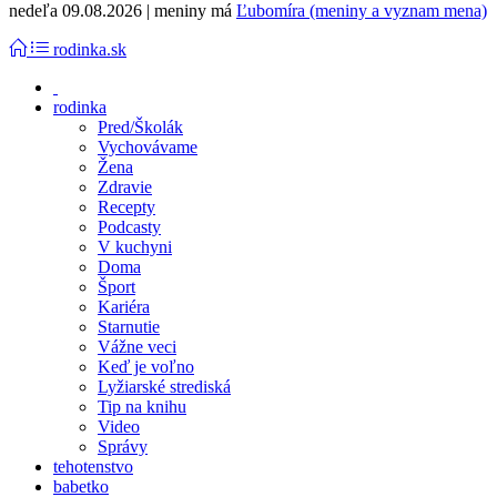
nedeľa 09.08.2026 | meniny má
Ľubomíra (meniny a vyznam mena)
rodinka.sk
rodinka
Pred/Školák
Vychovávame
Žena
Zdravie
Recepty
Podcasty
V kuchyni
Doma
Šport
Kariéra
Starnutie
Vážne veci
Keď je voľno
Lyžiarské strediská
Tip na knihu
Video
Správy
tehotenstvo
babetko