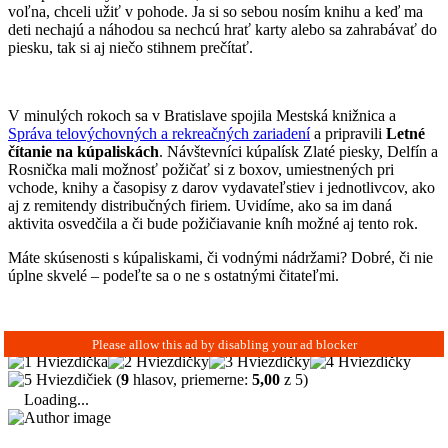
voľna, chceli užiť v pohode. Ja si so sebou nosím knihu a keď ma
deti nechajú a náhodou sa nechcú hrať karty alebo sa zahrabávať do
piesku, tak si aj niečo stihnem prečítať.
V minulých rokoch sa v Bratislave spojila Mestská knižnica a
Správa telovýchovných a rekreačných zariadení
a pripravili
Letné
čítanie na kúpaliskách
. Návštevníci kúpalísk Zlaté piesky, Delfín a
Rosnička mali možnosť požičať si z boxov, umiestnených pri
vchode, knihy a časopisy z darov vydavateľstiev i jednotlivcov, ako
aj z remitendy distribučných firiem. Uvidíme, ako sa im daná
aktivita osvedčila a či bude požičiavanie kníh možné aj tento rok.
Máte skúsenosti s kúpaliskami, či vodnými nádržami? Dobré, či nie
úplne skvelé – podeľte sa o ne s ostatnými čitateľmi.
(
9
hlasov, priemerne:
5,00
z 5)
Loading...