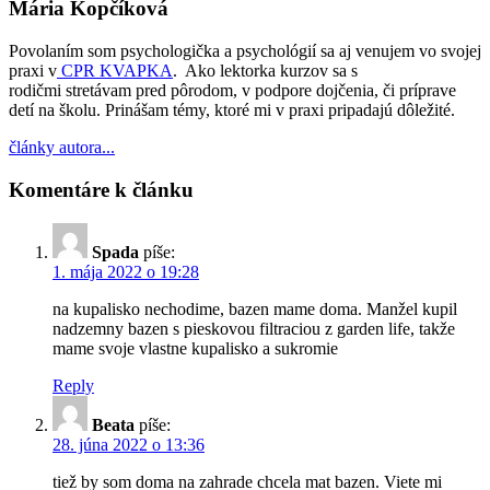
Mária Kopčíková
Povolaním som psychologička a psychológií sa aj venujem vo svojej
praxi v
CPR KVAPKA
. Ako lektorka kurzov sa s
rodičmi stretávam pred pôrodom, v podpore dojčenia, či príprave
detí na školu. Prinášam témy, ktoré mi v praxi pripadajú dôležité.
články autora...
Komentáre k článku
Spada
píše:
1. mája 2022 o 19:28
na kupalisko nechodime, bazen mame doma. Manžel kupil
nadzemny bazen s pieskovou filtraciou z garden life, takže
mame svoje vlastne kupalisko a sukromie
Reply
Beata
píše:
28. júna 2022 o 13:36
tiež by som doma na zahrade chcela mat bazen. Viete mi