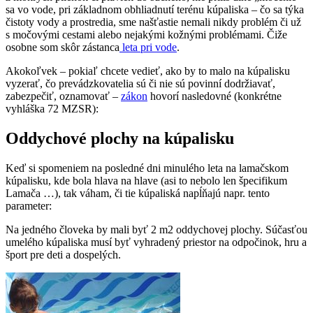
sa vo vode, pri základnom obhliadnutí terénu kúpaliska – čo sa týka
čistoty vody a prostredia, sme našťastie nemali nikdy problém či už
s močovými cestami alebo nejakými kožnými problémami. Čiže
osobne som skôr zástanca
leta pri vode
.
Akokoľvek – pokiaľ chcete vedieť, ako by to malo na kúpalisku
vyzerať, čo prevádzkovatelia sú či nie sú povinní dodržiavať,
zabezpečiť, oznamovať –
zákon
hovorí nasledovné (konkrétne
vyhláška 72 MZSR):
Oddychové plochy na kúpalisku
Keď si spomeniem na posledné dni minulého leta na lamačskom
kúpalisku, kde bola hlava na hlave (asi to nebolo len špecifikum
Lamača …), tak váham, či tie kúpaliská napĺňajú napr. tento
parameter:
Na jedného človeka by mali byť 2 m2 oddychovej plochy. Súčasťou
umelého kúpaliska musí byť vyhradený priestor na odpočinok, hru a
šport pre deti a dospelých.