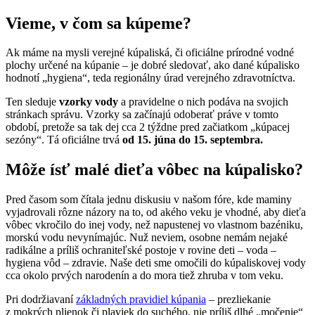
Vieme, v čom sa kúpeme?
Ak máme na mysli verejné kúpaliská, či oficiálne prírodné vodné
plochy určené na kúpanie – je dobré sledovať, ako dané kúpalisko
hodnotí „hygiena“, teda regionálny úrad verejného zdravotníctva.
Ten sleduje
vzorky vody
a pravidelne o nich podáva na svojich
stránkach správu. Vzorky sa začínajú odoberať práve v tomto
období, pretože sa tak dej cca 2 týždne pred začiatkom „kúpacej
sezóny“. Tá oficiálne trvá
od 15. júna do 15. septembra.
Môže ísť malé dieťa vôbec na kúpalisko?
Pred časom som čítala jednu diskusiu v našom fóre, kde maminy
vyjadrovali rôzne názory na to, od akého veku je vhodné, aby dieťa
vôbec vkročilo do inej vody, než napustenej vo vlastnom bazéniku,
morskú vodu nevynímajúc. Nuž neviem, osobne nemám nejaké
radikálne a príliš ochraniteľské postoje v rovine deti – voda –
hygiena vôd – zdravie. Naše deti sme omočili do kúpaliskovej vody
cca okolo prvých narodenín a do mora tiež zhruba v tom veku.
Pri dodržiavaní
základných pravidiel kúpania
– prezliekanie
z mokrých plienok či plaviek do suchého, nie príliš dlhé „močenie“