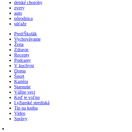
detské choroby
zvery
auto
pôrodnica
súťaže
Pred/Školák
Vychovávame
Žena
Zdravie
Recepty
Podcasty
V kuchyni
Doma
Šport
Kariéra
Starnutie
Vážne veci
Keď je voľno
Lyžiarské strediská
Tip na knihu
Video
Správy