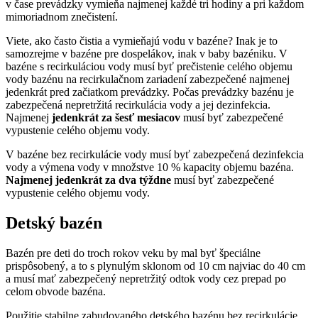
v čase prevádzky vymieňa najmenej každé tri hodiny a pri každom
mimoriadnom znečistení.
Viete, ako často čistia a vymieňajú vodu v bazéne? Inak je to
samozrejme v bazéne pre dospelákov, inak v baby bazéniku. V
bazéne s recirkuláciou vody musí byť prečistenie celého objemu
vody bazénu na recirkulačnom zariadení zabezpečené najmenej
jedenkrát pred začiatkom prevádzky. Počas prevádzky bazénu je
zabezpečená nepretržitá recirkulácia vody a jej dezinfekcia.
Najmenej
jedenkrát za šesť mesiacov
musí byť zabezpečené
vypustenie celého objemu vody.
V bazéne bez recirkulácie vody musí byť zabezpečená dezinfekcia
vody a výmena vody v množstve 10 % kapacity objemu bazéna.
Najmenej jedenkrát za dva týždne
musí byť zabezpečené
vypustenie celého objemu vody.
Detský bazén
Bazén pre deti do troch rokov veku by mal byť špeciálne
prispôsobený, a to s plynulým sklonom od 10 cm najviac do 40 cm
a musí mať zabezpečený nepretržitý odtok vody cez prepad po
celom obvode bazéna.
Použitie stabilne zabudovaného detského bazénu bez recirkulácie