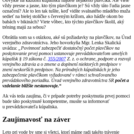
Obvykle na každom kúpalisku nájdete nejakého plavčíka. Ale viete
vždy presne a jasne, kto tým plavčíkom je? Sú vždy táto ľudia jasne
označení? Ale to len tak tušíte, keď vidíte svalnatého mladého muža
sedieť na bielej stoličke s červeným krížom, ako hádže okom bo
babách v bikinách? Viete vôbec, kto týchto plavčíkov školil, aký
tréning majú za sebou?
Obrátila som sa s otázkou, aké sú požiadavky na plavčíkov, na Úrad
verejného zdravotníctva. Jeho hovorkyňa Mgr. Lenka Skalická
uvádza:
„Povinnosť zabezpečiť dostatočný počet plavčíkov na
poskytovanie prvej pomoci ustanovuje prevádzkovateľom umelých
kúpalísk § 19 zákona č.
355/2007
Z. z. o ochrane, podpore a rozvoji
verejného zdravia a o zmene a doplnení niektorých predpisov v
znení neskorších predpisov. Na prírodných kúpaliskách je jeho
zabezpečenie plavčíkom vyžadované v rámci schvaľovaného
prevádzkového poriadku. Úrad verejného zdravotníctva SR
počet a
vzdelanie bližšie nestanovuje
.“
Ak vás teda zaujíma, či v prípade potreby poskytnutia prvej pomoci
bude táto poskytnuté kompetentne, musíte sa informovať
u prevádzkovateľa kúpaliska.
Zaujímavosť na záver
Leto pri vode by sme si všetci, ktorí máme radi takéto trávenie