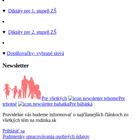
♥
Diktáty pre 1. stupeň ZŠ
♥
Diktáty pre 2. stupeň ZŠ
♥
Doplňovačky- vybrané slová
Newsletter
Pre všetkých
Pre
tehotné
Pre bábätká
Pravidelne vás budeme informovať o najčítanejších článkoch zo
všetkých tém na rodinka.sk
Prihlásiť sa
Podmienky spracovávania osobných údajov