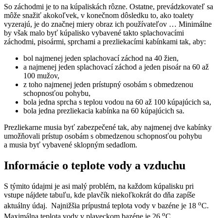
So záchodmi je to na kúpaliskách rôzne. Ostatne, prevádzkovateľ sa
môže snažiť akokoľvek, v konečnom dôsledku to, ako toalety
vyzerajú, je do značnej miery obraz ich používateľov … Minimálne
by však malo byť kúpalisko vybavené takto splachovacími
záchodmi, pisoármi, sprchami a prezliekacími kabínkami tak, aby:
bol najmenej jeden splachovací záchod na 40 žien,
a najmenej jeden splachovací záchod a jeden pisoár na 60 až
100 mužov,
z toho najmenej jeden prístupný osobám s obmedzenou
schopnosťou pohybu,
bola jedna sprcha s teplou vodou na 60 až 100 kúpajúcich sa,
bola jedna prezliekacia kabínka na 60 kúpajúcich sa.
Prezliekarne musia byť zabezpečené tak, aby najmenej dve kabínky
umožňovali prístup osobám s obmedzenou schopnosťou pohybu
a musia byť vybavené sklopným sedadlom.
Informácie o teplote vody a vzduchu
S týmito údajmi je asi malý problém, na každom kúpalisku pri
vstupe nájdete tabuľu, kde plavčík niekoľkokrát do dňa zapíše
o
aktuálny údaj. Najnižšia prípustná teplota vody v bazéne je 18
C.
o
Maximálna teplota vody v plaveckom bazéne je 26
C.