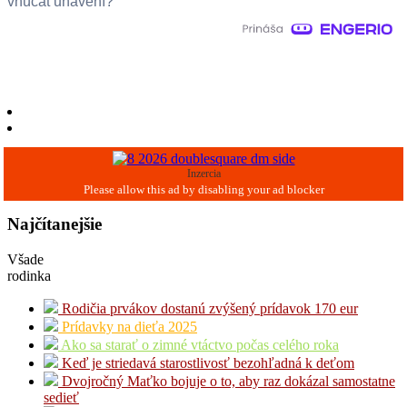
vnúčat unavení?
Inzercia
Najčítanejšie
Všade
rodinka
Rodičia prvákov dostanú zvýšený prídavok 170 eur
Prídavky na dieťa 2025
Ako sa starať o zimné vtáctvo počas celého roka
Keď je striedavá starostlivosť bezohľadná k deťom
Dvojročný Maťko bojuje o to, aby raz dokázal samostatne
sedieť