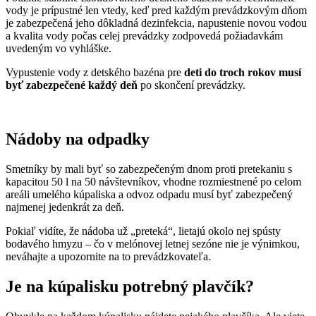
vody je prípustné len vtedy, keď pred každým prevádzkovým dňom
je zabezpečená jeho dôkladná dezinfekcia, napustenie novou vodou
a kvalita vody počas celej prevádzky zodpovedá požiadavkám
uvedeným vo vyhláške.
Vypustenie vody z detského bazéna pre
deti do troch rokov musí
byť zabezpečené každý deň
po skončení prevádzky.
Nádoby na odpadky
Smetníky by mali byť so zabezpečeným dnom proti pretekaniu s
kapacitou 50 l na 50 návštevníkov, vhodne rozmiestnené po celom
areáli umelého kúpaliska a odvoz odpadu musí byť zabezpečený
najmenej jedenkrát za deň.
Pokiaľ vidíte, že nádoba už „preteká“, lietajú okolo nej spústy
bodavého hmyzu – čo v melónovej letnej sezóne nie je výnimkou,
neváhajte a upozornite na to prevádzkovateľa.
Je na kúpalisku potrebný plavčík?