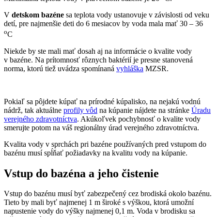
V
detskom bazéne
sa teplota vody ustanovuje v závislosti od veku
detí, pre najmenšie deti do 6 mesiacov by voda mala mať 30 – 36
o
C
Niekde by ste mali mať dosah aj na informácie o kvalite vody
v bazéne. Na prítomnosť rôznych baktérií je presne stanovená
norma, ktorú tiež uvádza spomínaná
vyhláška
MZSR.
Pokiaľ sa pôjdete kúpať na prírodné kúpalisko, na nejakú vodnú
nádrž, tak aktuálne
profily vôd
na kúpanie nájdete na stránke
Úradu
verejného zdravotníctva
. Akúkoľvek pochybnosť o kvalite vody
smerujte potom na váš regionálny úrad verejného zdravotníctva.
Kvalita vody v sprchách pri bazéne používaných pred vstupom do
bazénu musí spĺňať požiadavky na kvalitu vody na kúpanie.
Vstup do bazéna a jeho čistenie
Vstup do bazénu musí byť zabezpečený cez brodiská okolo bazénu.
Tieto by mali byť najmenej 1 m široké s výškou, ktorá umožní
napustenie vody do výšky najmenej 0,1 m. Voda v brodisku sa