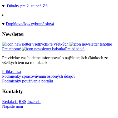
♥
Diktáty pre 2. stupeň ZŠ
♥
Doplňovačky- vybrané slová
Newsletter
Pre všetkých
Pre tehotné
Pre bábätká
Pravidelne vás budeme informovať o najčítanejších článkoch zo
všetkých tém na rodinka.sk
Prihlásiť sa
Podmienky spracovávania osobných údajov
Podmienky používania portálu
Kontakty
Redakcia
RSS
Inzercia
Napíšte nám