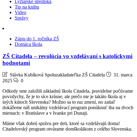
Lyžiarské strediská
Tip na knihu
Video
Správy
Zápis do 1. ročníka ZŠ
Domáca škola
ZŠ Citadela – revolúcia vo vzdelávaní s katolíckymi
hodnotami
Slávka Kubíková Spoluzakladateľka ZŠ Citadela
31. marca
2025
0
Odkedy sme založili základnú školu Citadela, pravidelne počúvame
povzdychy, že je to síce krásne, ale prečo nie je takáto škola aj v
iných kútoch Slovenska? Možno sa to raz zmení, no zatiaľ
dokážeme náš unikátny vzdelávací program ponúknuť iba na dvoch
miestach: v Bratislave a v Ivanke pri Dunaji.
Máme však dobrú správu pre deti, ktoré sa vzdelávajú doma!
Citadelovský program otvárame domškolákom z celého Slovenska.