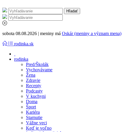
sobota 08.08.2026 | meniny má
Oskár (meniny a význam mena)
rodinka.sk
rodinka
Pred/Školák
Vychovávame
Žena
Zdravie
Recepty
Podcasty
V kuchyni
Doma
Šport
Kariéra
Starnutie
Vážne veci
Keď je voľno