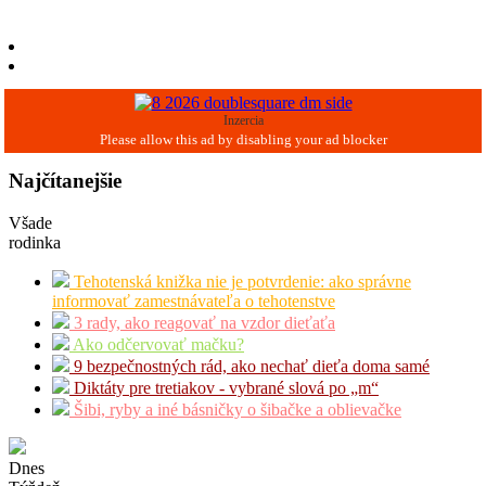
Inzercia
Najčítanejšie
Všade
rodinka
Tehotenská knižka nie je potvrdenie: ako správne
informovať zamestnávateľa o tehotenstve
3 rady, ako reagovať na vzdor dieťaťa
Ako odčervovať mačku?
9 bezpečnostných rád, ako nechať dieťa doma samé
Diktáty pre tretiakov - vybrané slová po „m“
Šibi, ryby a iné básničky o šibačke a oblievačke
Dnes