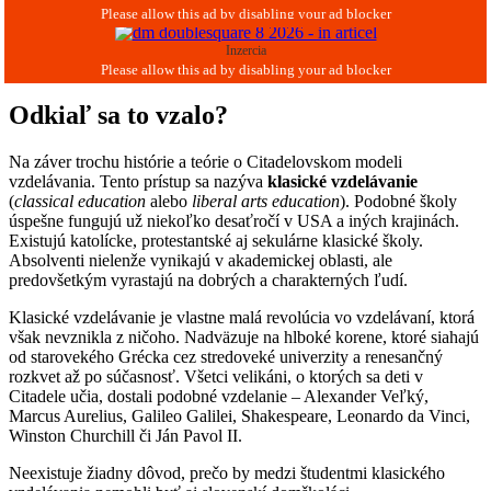
Inzercia
Odkiaľ sa to vzalo?
Na záver trochu histórie a teórie o Citadelovskom modeli
vzdelávania. Tento prístup sa nazýva
klasické vzdelávanie
(
classical education
alebo
liberal arts education
). Podobné školy
úspešne fungujú už niekoľko desaťročí v USA a iných krajinách.
Existujú katolícke, protestantské aj sekulárne klasické školy.
Absolventi nielenže vynikajú v akademickej oblasti, ale
predovšetkým vyrastajú na dobrých a charakterných ľudí.
Klasické vzdelávanie je vlastne malá revolúcia vo vzdelávaní, ktorá
však nevznikla z ničoho. Nadväzuje na hlboké korene, ktoré siahajú
od starovekého Grécka cez stredoveké univerzity a renesančný
rozkvet až po súčasnosť. Všetci velikáni, o ktorých sa deti v
Citadele učia, dostali podobné vzdelanie – Alexander Veľký,
Marcus Aurelius, Galileo Galilei, Shakespeare, Leonardo da Vinci,
Winston Churchill či Ján Pavol II.
Neexistuje žiadny dôvod, prečo by medzi študentmi klasického