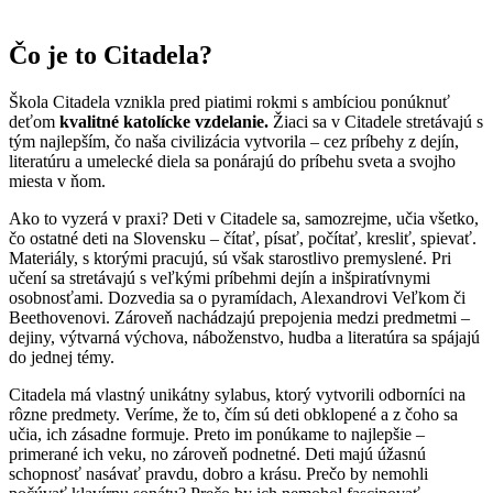
Čo je to Citadela?
Škola Citadela vznikla pred piatimi rokmi s ambíciou ponúknuť
deťom
kvalitné katolícke vzdelanie.
Žiaci sa v Citadele stretávajú s
tým najlepším, čo naša civilizácia vytvorila – cez príbehy z dejín,
literatúru a umelecké diela sa ponárajú do príbehu sveta a svojho
miesta v ňom.
Ako to vyzerá v praxi? Deti v Citadele sa, samozrejme, učia všetko,
čo ostatné deti na Slovensku – čítať, písať, počítať, kresliť, spievať.
Materiály, s ktorými pracujú, sú však starostlivo premyslené. Pri
učení sa stretávajú s veľkými príbehmi dejín a inšpiratívnymi
osobnosťami. Dozvedia sa o pyramídach, Alexandrovi Veľkom či
Beethovenovi. Zároveň nachádzajú prepojenia medzi predmetmi –
dejiny, výtvarná výchova, náboženstvo, hudba a literatúra sa spájajú
do jednej témy.
Citadela má vlastný unikátny sylabus, ktorý vytvorili odborníci na
rôzne predmety. Veríme, že to, čím sú deti obklopené a z čoho sa
učia, ich zásadne formuje. Preto im ponúkame to najlepšie –
primerané ich veku, no zároveň podnetné. Deti majú úžasnú
schopnosť nasávať pravdu, dobro a krásu. Prečo by nemohli