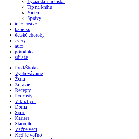
Lyžiarské strediská
Tip na knihu
Video
Správy
tehotenstvo
babetko
detské choroby
zvery
auto
pôrodnica
súťaže
Pred/Školák
Vychovávame
Žena
Zdravie
Recepty
Podcasty
V kuchyni
Doma
Šport
Kariéra
Starnutie
Vážne veci
Keď je voľno