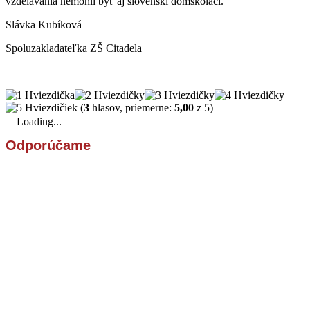
vzdelávania nemohli byť aj slovenskí domškoláci.
Slávka Kubíková
Spoluzakladateľka ZŠ Citadela
(
3
hlasov, priemerne:
5,00
z 5)
Loading...
Odporúčame