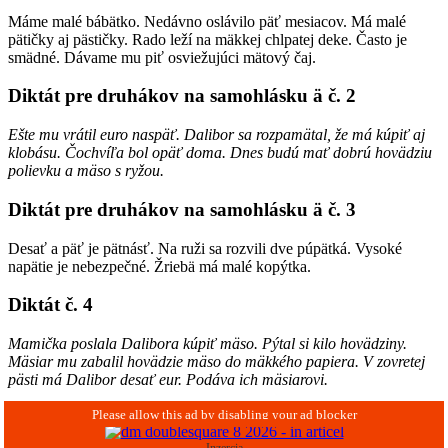
Máme malé bábätko. Nedávno oslávilo päť mesiacov. Má malé
pätičky aj pästičky. Rado leží na mäkkej chlpatej deke. Často je
smädné. Dávame mu piť osviežujúci mätový čaj.
Diktát pre druhákov na
samohlásku ä
č. 2
Ešte mu vrátil euro naspäť. Dalibor sa rozpamätal, že má kúpiť aj
klobásu. Čochvíľa bol opäť doma. Dnes budú mať dobrú hovädziu
polievku a mäso s ryžou.
Diktát pre druhákov na
samohlásku ä
č. 3
Desať a päť je pätnásť. Na ruži sa rozvili dve púpätká. Vysoké
napätie je nebezpečné. Žriebä má malé kopýtka.
Diktát č. 4
Mamička poslala Dalibora kúpiť mäso. Pýtal si kilo hovädziny.
Mäsiar mu zabalil hovädzie mäso do mäkkého papiera. V zovretej
pästi má Dalibor desať eur. Podáva ich mäsiarovi.