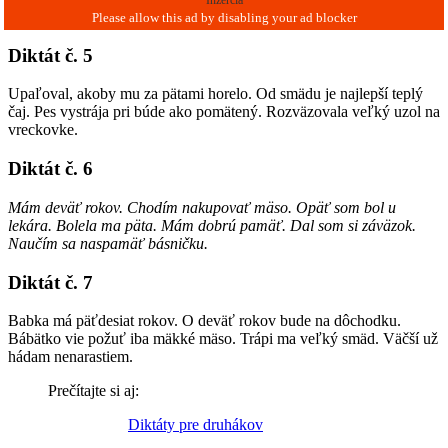
Inzercia
Diktát č. 5
Upaľoval, akoby mu za pätami horelo. Od smädu je najlepší teplý
čaj. Pes vystrája pri búde ako pomätený. Rozväzovala veľký uzol na
vreckovke.
Diktát č. 6
Mám deväť rokov. Chodím nakupovať mäso. Opäť som bol u
lekára. Bolela ma päta. Mám dobrú pamäť. Dal som si záväzok.
Naučím sa naspamäť básničku.
Diktát č. 7
Babka má päťdesiat rokov. O deväť rokov bude na dôchodku.
Bábätko vie požuť iba mäkké mäso. Trápi ma veľký smäd. Väčší už
hádam nenarastiem.
Prečítajte si aj:
Diktáty pre druhákov