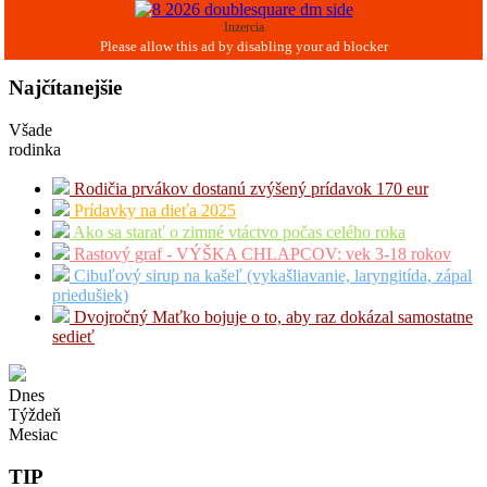
Inzercia
Najčítanejšie
Všade
rodinka
Rodičia prvákov dostanú zvýšený prídavok 170 eur
Prídavky na dieťa 2025
Ako sa starať o zimné vtáctvo počas celého roka
Rastový graf - VÝŠKA CHLAPCOV: vek 3-18 rokov
Cibuľový sirup na kašeľ (vykašliavanie, laryngitída, zápal
priedušiek)
Dvojročný Maťko bojuje o to, aby raz dokázal samostatne
sedieť
Dnes
Týždeň
Mesiac
TIP