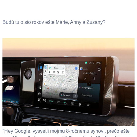
Budú tu o sto rokov ešte Márie, Anny a Zuzany?
"Hey Google, vysvetli môjmu 8-ročnému synovi, prečo ešte