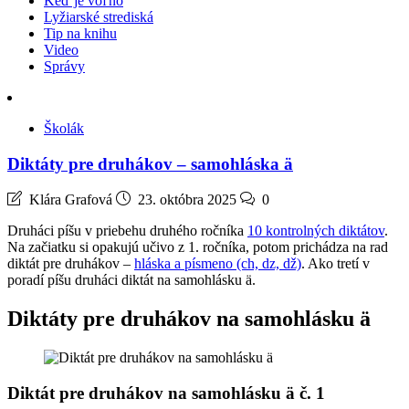
Keď je voľno
Lyžiarské strediská
Tip na knihu
Video
Správy
Školák
Diktáty pre druhákov – samohláska ä
Klára Grafová
23. októbra 2025
0
Druháci píšu v priebehu druhého ročníka
10 kontrolných diktátov
.
Na začiatku si opakujú učivo z 1. ročníka, potom prichádza na rad
diktát pre druhákov –
hláska a písmeno (ch, dz, dž)
. Ako tretí v
poradí píšu druháci diktát na samohlásku ä.
Diktáty pre druhákov na
samohlásku ä
Diktát pre druhákov na
samohlásku ä
č. 1