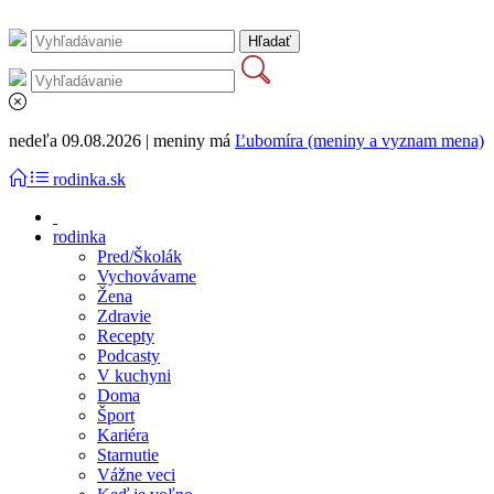
nedeľa 09.08.2026 | meniny má
Ľubomíra (meniny a vyznam mena)
rodinka.sk
rodinka
Pred/Školák
Vychovávame
Žena
Zdravie
Recepty
Podcasty
V kuchyni
Doma
Šport
Kariéra
Starnutie
Vážne veci