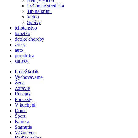
Keď je voľno
Lyžiarské strediská
Tip na knihu
Video
Správy
tehotenstvo
babetko
detské choroby
zvery
auto
pôrodnica
súťaže
Pred/Školák
Vychovávame
Žena
Zdravie
Recepty
Podcasty
V kuchyni
Doma
Šport
Kariéra
Starnutie
Vážne veci