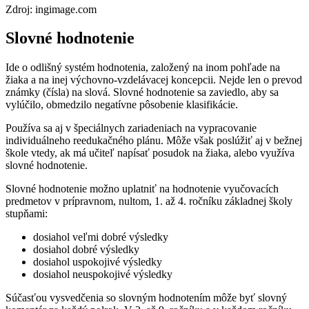
Zdroj: ingimage.com
Slovné hodnotenie
Ide o odlišný systém hodnotenia, založený na inom pohľade na
žiaka a na inej výchovno-vzdelávacej koncepcii. Nejde len o prevod
známky (čísla) na slová. Slovné hodnotenie sa zaviedlo, aby sa
vylúčilo, obmedzilo negatívne pôsobenie klasifikácie.
Používa sa aj v špeciálnych zariadeniach na vypracovanie
individuálneho reedukačného plánu. Môže však poslúžiť aj v bežnej
škole vtedy, ak má učiteľ napísať posudok na žiaka, alebo využíva
slovné hodnotenie.
Slovné hodnotenie možno uplatniť na hodnotenie vyučovacích
predmetov v prípravnom, nultom, 1. až 4. ročníku základnej školy
stupňami:
dosiahol veľmi dobré výsledky
dosiahol dobré výsledky
dosiahol uspokojivé výsledky
dosiahol neuspokojivé výsledky
Súčasťou vysvedčenia so slovným hodnotením môže byť slovný