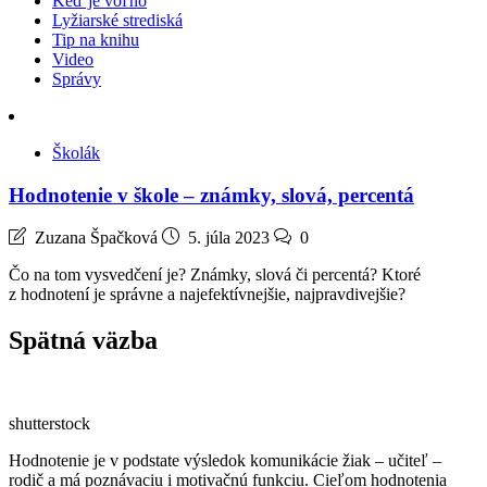
Keď je voľno
Lyžiarské strediská
Tip na knihu
Video
Správy
Školák
Hodnotenie v škole – známky, slová, percentá
Zuzana Špačková
5. júla 2023
0
Čo na tom vysvedčení je? Známky, slová či percentá? Ktoré
z hodnotení je správne a najefektívnejšie, najpravdivejšie?
Spätná väzba
shutterstock
Hodnotenie je v podstate výsledok komunikácie žiak – učiteľ –
rodič a má poznávaciu i motivačnú funkciu. Cieľom hodnotenia