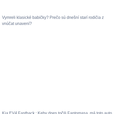
Vymreli klasické babičky? Prečo sú dnešní starí rodičia z
vnúčat unavení?
Kia EV4 Fastback : Keby dnes točili Fantomasa, má toto auto