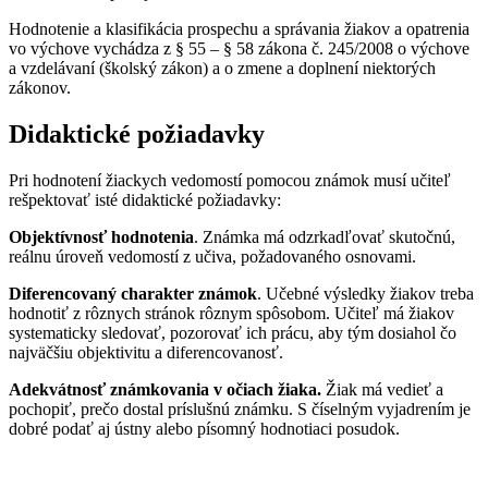
Hodnotenie a klasifikácia prospechu a správania žiakov a opatrenia
vo výchove vychádza z § 55 – § 58 zákona č. 245/2008 o výchove
a vzdelávaní (školský zákon) a o zmene a doplnení niektorých
zákonov.
Didaktické požiadavky
Pri hodnotení žiackych vedomostí pomocou známok musí učiteľ
rešpektovať isté didaktické požiadavky:
Objektívnosť hodnotenia
. Známka má odzrkadľovať skutočnú,
reálnu úroveň vedomostí z učiva, požadovaného osnovami.
Diferencovaný charakter známok
. Učebné výsledky žiakov treba
hodnotiť z rôznych stránok rôznym spôsobom. Učiteľ má žiakov
systematicky sledovať, pozorovať ich prácu, aby tým dosiahol čo
najväčšiu objektivitu a diferencovanosť.
Adekvátnosť známkovania v očiach žiaka.
Žiak má vedieť a
pochopiť, prečo dostal príslušnú známku. S číselným vyjadrením je
dobré podať aj ústny alebo písomný hodnotiaci posudok.