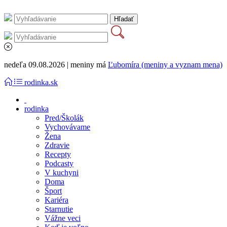
nedeľa 09.08.2026 | meniny má
Ľubomíra (meniny a vyznam mena)
rodinka.sk
rodinka
Pred/Školák
Vychovávame
Žena
Zdravie
Recepty
Podcasty
V kuchyni
Doma
Šport
Kariéra
Starnutie
Vážne veci