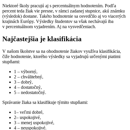
Niektoré školy pracujú aj s percentuálnym hodnotením. Podľa
percent teda žiak vie presne, v rámci zadanej stupnice, akú známku
(výsledok) dostane. Takéto hodnotenie sa osvedčilo aj vo viacerých
krajinách Európy. Výsledky študentov sa však nechávajú iba
v percentuálnom vyjadrením. Aj na vysvedčeniach.
Najčastejšia je klasifikácia
V našom školstve sa na ohodnotenie žiakov využíva klasifikácia,
čiže hodnotenie, ktorého výsledky sa vyjadrujú určenými piatimi
stupňami:
1 – výborný,
2 – chválitebný,
3 – dobrý,
4 – dostatočný,
5 – nedostatočný.
Správanie žiaka sa klasifikuje týmito stupňami:
1– veľmi dobré,
2– uspokojivé,
3 – menej uspokojivé,
4 – neuspokojivé.