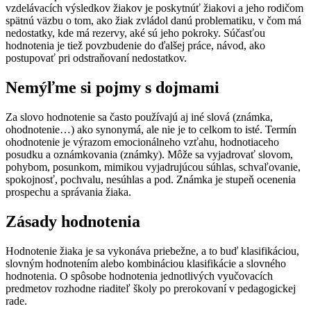
vzdelávacích výsledkov žiakov je poskytnúť žiakovi a jeho rodičom
spätnú väzbu o tom, ako žiak zvládol danú problematiku, v čom má
nedostatky, kde má rezervy, aké sú jeho pokroky. Súčasťou
hodnotenia je tiež povzbudenie do ďalšej práce, návod, ako
postupovať pri odstraňovaní nedostatkov.
Nemýľme si pojmy s dojmami
Za slovo hodnotenie sa často používajú aj iné slová (známka,
ohodnotenie…) ako synonymá, ale nie je to celkom to isté. Termín
ohodnotenie je výrazom emocionálneho vzťahu, hodnotiaceho
posudku a oznámkovania (známky). Môže sa vyjadrovať slovom,
pohybom, posunkom, mimikou vyjadrujúcou súhlas, schvaľovanie,
spokojnosť, pochvalu, nesúhlas a pod. Známka je stupeň ocenenia
prospechu a správania žiaka.
Zásady hodnotenia
Hodnotenie žiaka je sa vykonáva priebežne, a to buď klasifikáciou,
slovným hodnotením alebo kombináciou klasifikácie a slovného
hodnotenia. O spôsobe hodnotenia jednotlivých vyučovacích
predmetov rozhodne riaditeľ školy po prerokovaní v pedagogickej
rade.