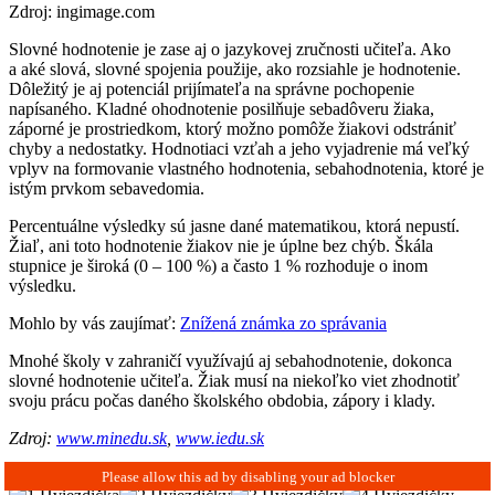
Zdroj: ingimage.com
Slovné hodnotenie je zase aj o jazykovej zručnosti učiteľa. Ako
a aké slová, slovné spojenia použije, ako rozsiahle je hodnotenie.
Dôležitý je aj potenciál prijímateľa na správne pochopenie
napísaného. Kladné ohodnotenie posilňuje sebadôveru žiaka,
záporné je prostriedkom, ktorý možno pomôže žiakovi odstrániť
chyby a nedostatky. Hodnotiaci vzťah a jeho vyjadrenie má veľký
vplyv na formovanie vlastného hodnotenia, sebahodnotenia, ktoré je
istým prvkom sebavedomia.
Percentuálne výsledky sú jasne dané matematikou, ktorá nepustí.
Žiaľ, ani toto hodnotenie žiakov nie je úplne bez chýb. Škála
stupnice je široká (0 – 100 %) a často 1 % rozhoduje o inom
výsledku.
Mohlo by vás zaujímať:
Znížená známka zo správania
Mnohé školy v zahraničí využívajú aj sebahodnotenie, dokonca
slovné hodnotenie učiteľa. Žiak musí na niekoľko viet zhodnotiť
svoju prácu počas daného školského obdobia, zápory i klady.
Zdroj:
www.minedu.sk
,
www.iedu.sk