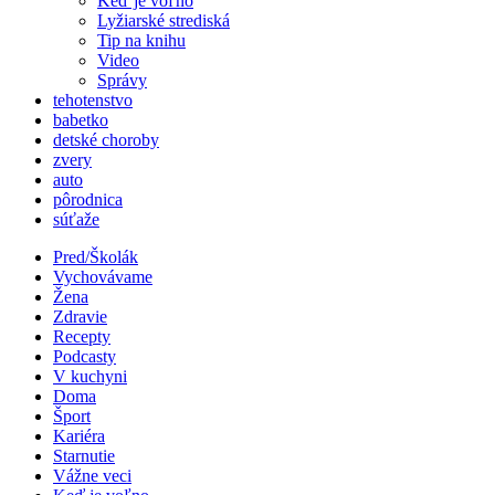
Keď je voľno
Lyžiarské strediská
Tip na knihu
Video
Správy
tehotenstvo
babetko
detské choroby
zvery
auto
pôrodnica
súťaže
Pred/Školák
Vychovávame
Žena
Zdravie
Recepty
Podcasty
V kuchyni
Doma
Šport
Kariéra
Starnutie
Vážne veci