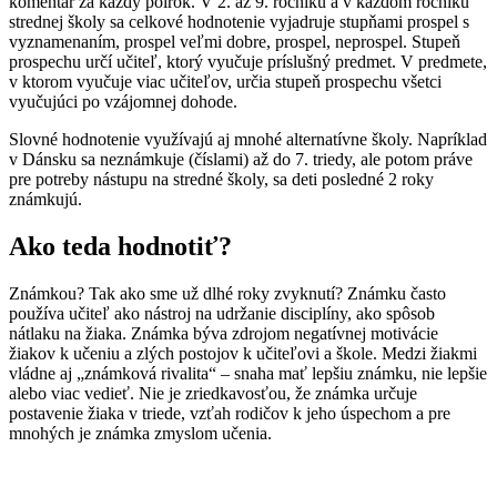
komentár za každý polrok. V 2. až 9. ročníku a v každom ročníku
strednej školy sa celkové hodnotenie vyjadruje stupňami prospel s
vyznamenaním, prospel veľmi dobre, prospel, neprospel. Stupeň
prospechu určí učiteľ, ktorý vyučuje príslušný predmet. V predmete,
v ktorom vyučuje viac učiteľov, určia stupeň prospechu všetci
vyučujúci po vzájomnej dohode.
Slovné hodnotenie využívajú aj mnohé alternatívne školy. Napríklad
v Dánsku sa neznámkuje (číslami) až do 7. triedy, ale potom práve
pre potreby nástupu na stredné školy, sa deti posledné 2 roky
známkujú.
Ako teda hodnotiť?
Známkou? Tak ako sme už dlhé roky zvyknutí? Známku často
používa učiteľ ako nástroj na udržanie disciplíny, ako spôsob
nátlaku na žiaka. Známka býva zdrojom negatívnej motivácie
žiakov k učeniu a zlých postojov k učiteľovi a škole. Medzi žiakmi
vládne aj „známková rivalita“ – snaha mať lepšiu známku, nie lepšie
alebo viac vedieť. Nie je zriedkavosťou, že známka určuje
postavenie žiaka v triede, vzťah rodičov k jeho úspechom a pre
mnohých je známka zmyslom učenia.