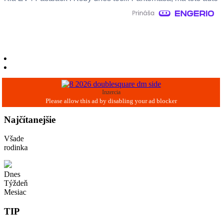
Inzercia
Najčítanejšie
Všade
rodinka
Dnes
Týždeň
Mesiac
TIP