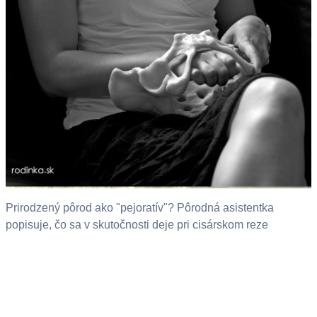
Prirodzený pôrod ako "pejoratív"? Pôrodná asistentka
popisuje, čo sa v skutočnosti deje pri cisárskom reze