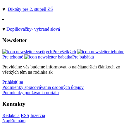
♥
Diktáty pre 2. stupeň ZŠ
♥
Doplňovačky- vybrané slová
Newsletter
Pre všetkých
Pre tehotné
Pre bábätká
Pravidelne vás budeme informovať o najčítanejších článkoch zo
všetkých tém na rodinka.sk
Prihlásiť sa
Podmienky spracovávania osobných údajov
Podmienky používania portálu
Kontakty
Redakcia
RSS
Inzercia
Napíšte nám