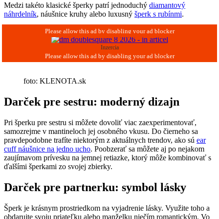
Medzi takéto klasické šperky patrí jednoduchý
diamantový
náhrdelník
, náušnice kruhy alebo luxusný
šperk s rubínmi
.
Inzercia
foto: KLENOTA.sk
Darček pre sestru: moderný dizajn
Pri šperku pre sestru si môžete dovoliť viac zaexperimentovať,
samozrejme v mantineloch jej osobného vkusu. Do čierneho sa
pravdepodobne trafíte niektorým z aktuálnych trendov, ako sú
ear
cuff náušnice na jedno ucho
. Poobzerať sa môžete aj po nejakom
zaujímavom prívesku na jemnej retiazke, ktorý môže kombinovať s
ďalšími šperkami zo svojej zbierky.
Darček pre partnerku: symbol lásky
Šperk je krásnym prostriedkom na vyjadrenie lásky. Využite toho a
obdarujte svoju priateľku alebo manželku niečím romantickým. Vo