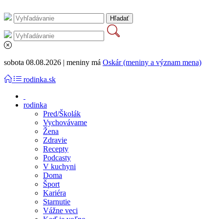
sobota 08.08.2026 | meniny má
Oskár (meniny a význam mena)
rodinka.sk
rodinka
Pred/Školák
Vychovávame
Žena
Zdravie
Recepty
Podcasty
V kuchyni
Doma
Šport
Kariéra
Starnutie
Vážne veci