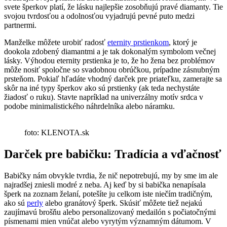
svete šperkov platí, že lásku najlepšie zosobňujú pravé diamanty. Tie
svojou tvrdosťou a odolnosťou vyjadrujú pevné puto medzi
partnermi.
Manželke môžete urobiť radosť
eternity prstienkom
, ktorý je
dookola zdobený diamantmi a je tak dokonalým symbolom večnej
lásky. Výhodou eternity prstienka je to, že ho žena bez problémov
môže nosiť spoločne so svadobnou obrúčkou, prípadne zásnubným
prsteňom. Pokiaľ hľadáte vhodný darček pre priateľku, zamerajte sa
skôr na iné typy šperkov ako sú prstienky (ak teda nechystáte
žiadosť o ruku). Stavte napríklad na univerzálny motív srdca v
podobe minimalistického náhrdelníka alebo náramku.
foto: KLENOTA.sk
Darček pre babičku: Tradícia a vďačnosť
Babičky nám obvykle tvrdia, že nič nepotrebujú, my by sme im ale
najradšej zniesli modré z neba. Aj keď by si babička nenapísala
šperk na zoznam želaní, potešíte ju celkom iste niečím tradičným,
ako sú
perly
alebo granátový šperk. Skúsiť môžete tiež nejakú
zaujímavú brošňu alebo personalizovaný medailón s počiatočnými
písmenami mien vnúčat alebo vyrytým významným dátumom. V