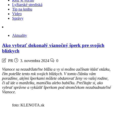
Keď je voľno
Lyžiarské strediská
Tip na knihu
Video
Správy
Aktuality
Ako vybrať dokonalý vianočný šperk pre svojich
blízkych
PR
3. novembra 2024
0
Vianoce sa nezadržateľne blížia a vy si možno začínate klásť otázku,
čím potešíte tento rok svojich blízkych. V tomto článku vám
poradíme, akými šperkami môžete obdarovať ženy vo vašej rodine,
či už ide o manželku, mamičku alebo babičku. Prečítajte si, ako
vybrať správne a vykúzliť šperkom pod stromčekom nezabudnuteľné
Vianoce.
foto: KLENOTA.sk