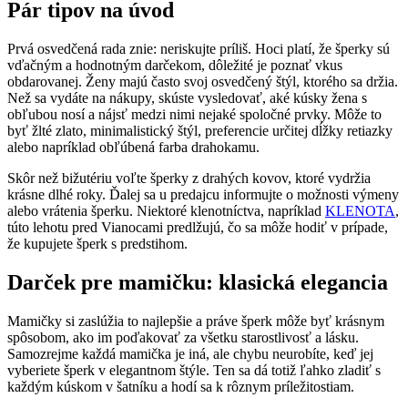
Pár tipov na úvod
Prvá osvedčená rada znie: neriskujte príliš. Hoci platí, že šperky sú
vďačným a hodnotným darčekom, dôležité je poznať vkus
obdarovanej. Ženy majú často svoj osvedčený štýl, ktorého sa držia.
Než sa vydáte na nákupy, skúste vysledovať, aké kúsky žena s
obľubou nosí a nájsť medzi nimi nejaké spoločné prvky. Môže to
byť žlté zlato, minimalistický štýl, preferencie určitej dĺžky retiazky
alebo napríklad obľúbená farba drahokamu.
Skôr než bižutériu voľte šperky z drahých kovov, ktoré vydržia
krásne dlhé roky. Ďalej sa u predajcu informujte o možnosti výmeny
alebo vrátenia šperku. Niektoré klenotníctva, napríklad
KLENOTA
,
túto lehotu pred Vianocami predlžujú, čo sa môže hodiť v prípade,
že kupujete šperk s predstihom.
Darček pre mamičku: klasická elegancia
Mamičky si zaslúžia to najlepšie a práve šperk môže byť krásnym
spôsobom, ako im poďakovať za všetku starostlivosť a lásku.
Samozrejme každá mamička je iná, ale chybu neurobíte, keď jej
vyberiete šperk v elegantnom štýle. Ten sa dá totiž ľahko zladiť s
každým kúskom v šatníku a hodí sa k rôznym príležitostiam.