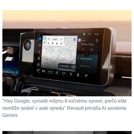
"Hey Google, vysvetli môjmu 8-ročnému synovi, prečo ešte
nemôže sedieť v aute vpredu" Renault prináša AI asistenta
Gemini