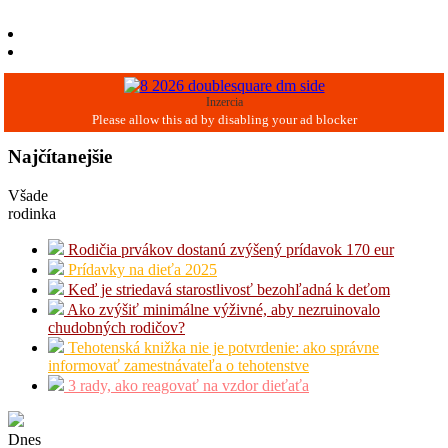
Inzercia
Najčítanejšie
Všade
rodinka
Rodičia prvákov dostanú zvýšený prídavok 170 eur
Prídavky na dieťa 2025
Keď je striedavá starostlivosť bezohľadná k deťom
Ako zvýšiť minimálne výživné, aby nezruinovalo
chudobných rodičov?
Tehotenská knižka nie je potvrdenie: ako správne
informovať zamestnávateľa o tehotenstve
3 rady, ako reagovať na vzdor dieťaťa
Dnes