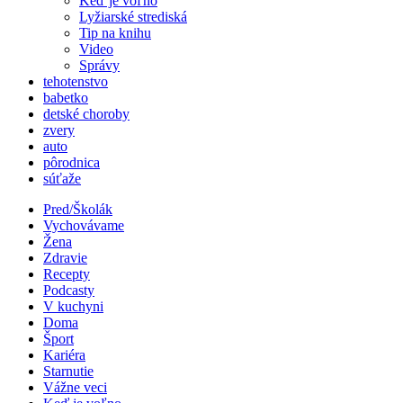
Keď je voľno
Lyžiarské strediská
Tip na knihu
Video
Správy
tehotenstvo
babetko
detské choroby
zvery
auto
pôrodnica
súťaže
Pred/Školák
Vychovávame
Žena
Zdravie
Recepty
Podcasty
V kuchyni
Doma
Šport
Kariéra
Starnutie
Vážne veci