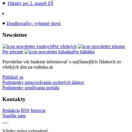
♥
Diktáty pre 2. stupeň ZŠ
♥
Doplňovačky- vybrané slová
Newsletter
Pre všetkých
Pre tehotné
Pre bábätká
Pravidelne vás budeme informovať o najčítanejších článkoch zo
všetkých tém na rodinka.sk
Prihlásiť sa
Podmienky spracovávania osobných údajov
Podmienky používania portálu
Kontakty
Redakcia
RSS
Inzercia
Napíšte nám
Všetky práva vyhradené