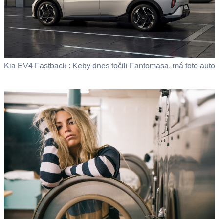
Kia EV4 Fastback : Keby dnes točili Fantomasa, má toto auto