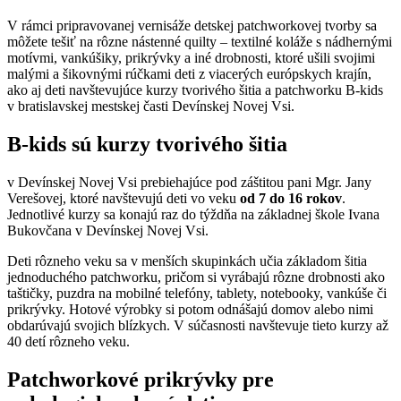
V rámci pripravovanej vernisáže detskej patchworkovej tvorby sa
môžete tešiť na rôzne nástenné quilty – textilné koláže s nádhernými
motívmi, vankúšiky, prikrývky a iné drobnosti, ktoré ušili svojimi
malými a šikovnými rúčkami deti z viacerých európskych krajín,
ako aj deti navštevujúce kurzy tvorivého šitia a patchworku B-kids
v bratislavskej mestskej časti Devínskej Novej Vsi.
B-kids sú kurzy tvorivého šitia
v Devínskej Novej Vsi prebiehajúce pod záštitou pani Mgr. Jany
Verešovej, ktoré navštevujú deti vo veku
od 7 do 16 rokov
.
Jednotlivé kurzy sa konajú raz do týždňa na základnej škole Ivana
Bukovčana v Devínskej Novej Vsi.
Deti rôzneho veku sa v menších skupinkách učia základom šitia
jednoduchého patchworku, pričom si vyrábajú rôzne drobnosti ako
taštičky, puzdra na mobilné telefóny, tablety, notebooky, vankúše či
prikrývky. Hotové výrobky si potom odnášajú domov alebo nimi
obdarúvajú svojich blízkych. V súčasnosti navštevuje tieto kurzy až
40 detí rôzneho veku.
Patchworkové prikrývky pre