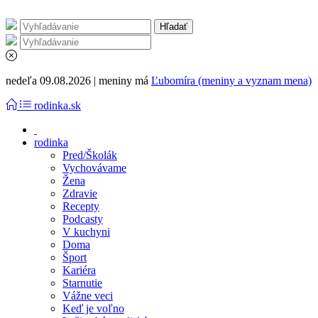
nedeľa 09.08.2026 | meniny má
Ľubomíra (meniny a vyznam mena)
rodinka.sk
rodinka
Pred/Školák
Vychovávame
Žena
Zdravie
Recepty
Podcasty
V kuchyni
Doma
Šport
Kariéra
Starnutie
Vážne veci
Keď je voľno