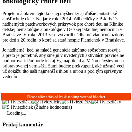
onkologicky choré deti
Projekt má okrem tejto krásnej myšlienky aj ďalšie fantastické
a ušľachtilé ciele. Na jar v roku 2014 ušili detičky z B-kids 13
nádherných patchworkových prikrývok pre choré deti na Klinike
detskej hematológie a onkológie v Detskej fakultnej nemocnici v
Bratislave. V roku 2013 zase vytvorili nádherné vianočné ozdoby
pre deti z 20 rodín, o ktoré sa stará hospic Plamienok v Bratislave.
Je nádherné, keď sa mladá generácia takýmto spôsobom rozvíja
a preto je potrebné, aby sme ju v uvedených aktivitách pravidelne
podporovali. Podporte ich aj Vy, napríklad aj Vašou návštevou na
pripravovanej vernisáži. Sami budete prekvapení, aké úžasné veci
už dokážu títo naši najmenší s ihlou a niťou a pod tým správnym
vedením.
(Žiadne hodnotenia)
Loading...
Pridaj komentár