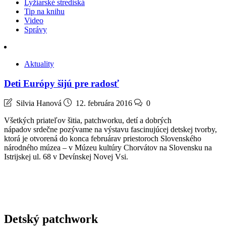
Lyžiarské strediská
Tip na knihu
Video
Správy
Aktuality
Deti Európy šijú pre radosť
Silvia Hanová
12. februára 2016
0
Všetkých priateľov šitia, patchworku, detí a dobrých
nápadov srdečne pozývame na výstavu fascinujúcej detskej tvorby,
ktorá je otvorená do konca februárav priestoroch Slovenského
národného múzea – v Múzeu kultúry Chorvátov na Slovensku na
Istrijskej ul. 68 v Devínskej Novej Vsi.
Detský patchwork