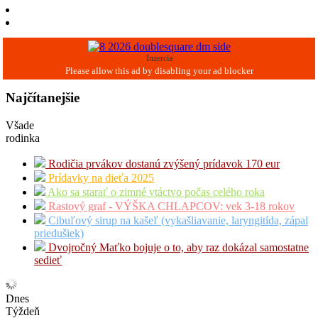
Inzercia
Najčítanejšie
Všade
rodinka
Rodičia prvákov dostanú zvýšený prídavok 170 eur
Prídavky na dieťa 2025
Ako sa starať o zimné vtáctvo počas celého roka
Rastový graf - VÝŠKA CHLAPCOV: vek 3-18 rokov
Cibuľový sirup na kašeľ (vykašliavanie, laryngitída, zápal
priedušiek)
Dvojročný Maťko bojuje o to, aby raz dokázal samostatne
sedieť
Dnes
Týždeň