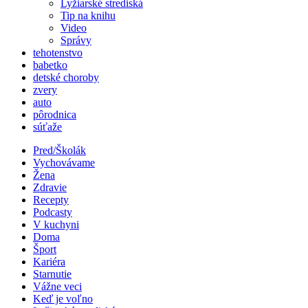
Lyžiarské strediská
Tip na knihu
Video
Správy
tehotenstvo
babetko
detské choroby
zvery
auto
pôrodnica
súťaže
Pred/Školák
Vychovávame
Žena
Zdravie
Recepty
Podcasty
V kuchyni
Doma
Šport
Kariéra
Starnutie
Vážne veci
Keď je voľno