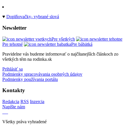
♥
Doplňovačky- vybrané slová
Newsletter
Pre všetkých
Pre tehotné
Pre bábätká
Pravidelne vás budeme informovať o najčítanejších článkoch zo
všetkých tém na rodinka.sk
Prihlásiť sa
Podmienky spracovávania osobných údajov
Podmienky používania portálu
Kontakty
Redakcia
RSS
Inzercia
Napíšte nám
Všetky práva vyhradené