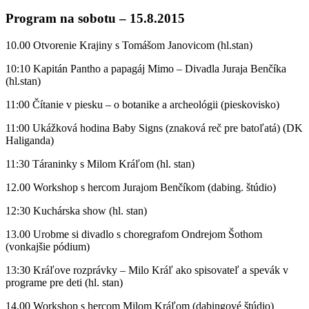
Program na sobotu – 15.8.2015
10.00 Otvorenie Krajiny s Tomášom Janovicom (hl.stan)
10:10 Kapitán Pantho a papagáj Mimo – Divadla Juraja Benčíka
(hl.stan)
11:00 Čítanie v piesku – o botanike a archeológii (pieskovisko)
11:00 Ukážková hodina Baby Signs (znaková reč pre batoľatá) (DK
Haliganda)
11:30 Táraninky s Milom Kráľom (hl. stan)
12.00 Workshop s hercom Jurajom Benčíkom (dabing. štúdio)
12:30 Kuchárska show (hl. stan)
13.00 Urobme si divadlo s choregrafom Ondrejom Šothom
(vonkajšie pódium)
13:30 Kráľove rozprávky – Milo Kráľ ako spisovateľ a spevák v
programe pre deti (hl. stan)
14.00 Workshop s hercom Milom Kráľom (dabingové štúdio)