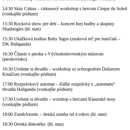
14:30 Skús Cirkus – cirkusový workshop s hercom Cirque du Soleil
(vonkajšie pódium)
15:30 Rocková show pre deti – koncert Inej hudby a skupiny
Shadoogies (hl. stan)
15:30 Ukážková hodina Baby Signs (znaková reč pre batoľatá –
DK Haliganda)
16:30 Čítanie v piesku s Východoslovenským múzeom
(pieskovisko)
16:30 Urobme si divadlo – workshop so scénografom Dušanom
Krnáčom (vonkajšie pódium)
17:00 Rozprávkový automat – ďalšie rozprávky z „automatu“
divadla Haliganda (vonkajšie pódium)
17:30 Urobme si divadlo – worshop s hercami Klaunské nosy
(vonkajšie pódium)
18:00 ZumbAtomic – detská zumba od 4 rokov (hl. stan)
18:30 Detská diskotéka (hl. stan)