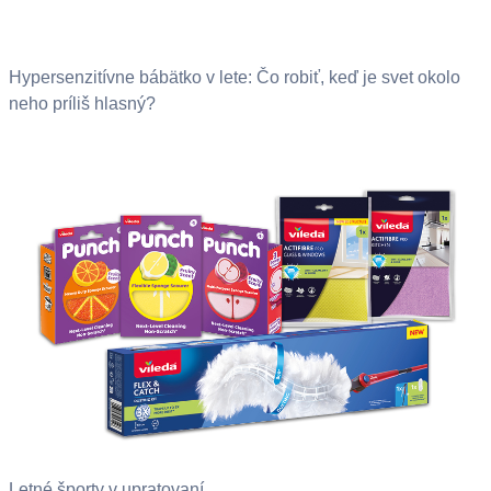
Hypersenzitívne bábätko v lete: Čo robiť, keď je svet okolo
neho príliš hlasný?
Letné športy v upratovaní