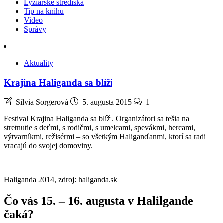
Lyžiarské strediská
Tip na knihu
Video
Správy
Aktuality
Krajina Haliganda sa blíži
Silvia Sorgerová
5. augusta 2015
1
Festival Krajina Haliganda sa blíži. Organizátori sa tešia na
stretnutie s deťmi, s rodičmi, s umelcami, spevákmi, hercami,
výtvarníkmi, režisérmi – so všetkým Haliganďanmi, ktorí sa radi
vracajú do svojej domoviny.
Haliganda 2014, zdroj: haliganda.sk
Čo vás 15. – 16. augusta v Halilgande
čaká?