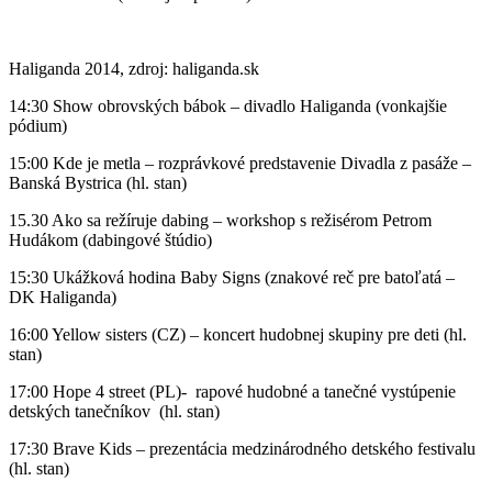
Haliganda 2014, zdroj: haliganda.sk
14:30 Show obrovských bábok – divadlo Haliganda (vonkajšie
pódium)
15:00 Kde je metla – rozprávkové predstavenie Divadla z pasáže –
Banská Bystrica (hl. stan)
15.30 Ako sa režíruje dabing – workshop s režisérom Petrom
Hudákom (dabingové štúdio)
15:30 Ukážková hodina Baby Signs (znakové reč pre batoľatá –
DK Haliganda)
16:00 Yellow sisters (CZ) – koncert hudobnej skupiny pre deti (hl.
stan)
17:00 Hope 4 street (PL)- rapové hudobné a tanečné vystúpenie
detských tanečníkov (hl. stan)
17:30 Brave Kids – prezentácia medzinárodného detského festivalu
(hl. stan)