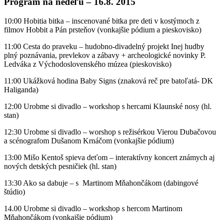
Program na nedeľu – 16.8. 2015
10:00 Hobitia bitka – inscenované bitka pre deti v kostýmoch z
filmov Hobbit a Pán prsteňov (vonkajšie pódium a pieskovisko)
11:00 Cesta do praveku – hudobno-divadelný projekt Inej hudby
plný poznávania, prevlekov a zábavy + archeologické novinky P.
Ledváka z Východoslovenského múzea (pieskovisko)
11:00 Ukážková hodina Baby Signs (znaková reč pre batoľatá- DK
Haliganda)
12:00 Urobme si divadlo – workshop s hercami Klaunské nosy (hl.
stan)
12:30 Urobme si divadlo – worshop s režisérkou Vierou Dubačovou
a scénografom Dušanom Krnáčom (vonkajšie pódium)
13:00 Mišo Kentoš spieva deťom – interaktívny koncert známych aj
nových detských pesničiek (hl. stan)
13:30 Ako sa dabuje – s Martinom Mňahončákom (dabingové
štúdio)
14.00 Urobme si divadlo – workshop s hercom Martinom
Mňahončákom (vonkajšie pódium)