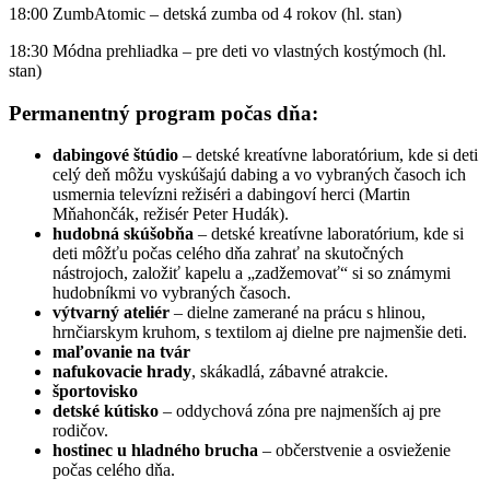
18:00 ZumbAtomic – detská zumba od 4 rokov (hl. stan)
18:30 Módna prehliadka – pre deti vo vlastných kostýmoch (hl.
stan)
Permanentný program počas dňa:
dabingové štúdio
– detské kreatívne laboratórium, kde si deti
celý deň môžu vyskúšajú dabing a vo vybraných časoch ich
usmernia televízni režiséri a dabingoví herci (Martin
Mňahončák, režisér Peter Hudák).
hudobná skúšobňa
– detské kreatívne laboratórium, kde si
deti môžťu počas celého dňa zahrať na skutočných
nástrojoch, založiť kapelu a „zadžemovať“ si so známymi
hudobníkmi vo vybraných časoch.
výtvarný ateliér
– dielne zamerané na prácu s hlinou,
hrnčiarskym kruhom, s textilom aj dielne pre najmenšie deti.
maľovanie na tvár
nafukovacie hrady
, skákadlá, zábavné atrakcie.
športovisko
detské kútisko
– oddychová zóna pre najmenších aj pre
rodičov.
hostinec u hladného brucha
– občerstvenie a osvieženie
počas celého dňa.