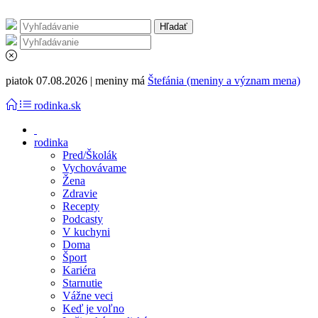
piatok 07.08.2026 | meniny má
Štefánia (meniny a význam mena)
rodinka.sk
rodinka
Pred/Školák
Vychovávame
Žena
Zdravie
Recepty
Podcasty
V kuchyni
Doma
Šport
Kariéra
Starnutie
Vážne veci
Keď je voľno