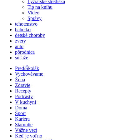
Lyžiarské strediská
Tip na knihu
Video
Správy
tehotenstvo
babetko
detské choroby
zvery
auto
pôrodnica
súťaže
Pred/Školák
Vychovávame
Žena
Zdravie
Recepty
Podcasty
V kuchyni
Doma
Šport
Kariéra
Starnutie
Vážne veci
Keď je voľno