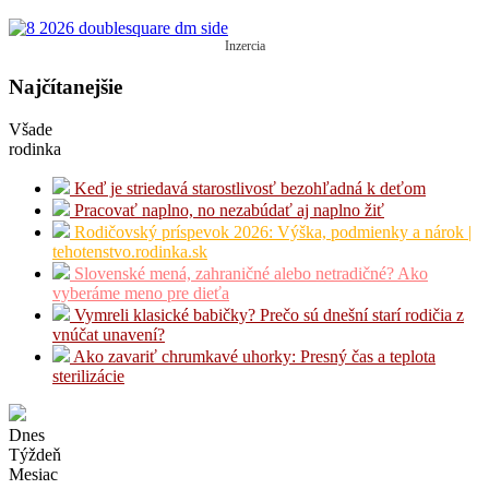
Inzercia
Najčítanejšie
Všade
rodinka
Keď je striedavá starostlivosť bezohľadná k deťom
Pracovať naplno, no nezabúdať aj naplno žiť
Rodičovský príspevok 2026: Výška, podmienky a nárok |
tehotenstvo.rodinka.sk
Slovenské mená, zahraničné alebo netradičné? Ako
vyberáme meno pre dieťa
Vymreli klasické babičky? Prečo sú dnešní starí rodičia z
vnúčat unavení?
Ako zavariť chrumkavé uhorky: Presný čas a teplota
sterilizácie
Dnes
Týždeň
Mesiac