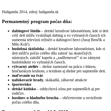
Haliganda 2014, zdroj: haliganda.sk
Permanentný program počas dňa:
dabingové štúdio
– detské kreatívne laboratórium, kde si deti
celý deň môžu vyskúšajú dabing a vo vybraných časoch ich
usmernia televízni režiséri a dabingoví herci (Juraj Benčík a
Milo Kráľ).
hudobná skúšobňa
– detské kreatívne laboratórium, kde si
deti môžťu počas celého dňa zahrať na skutočných
nástrojoch, založiť kapelu a „zadžemovať“ si so zámymi
hudobníkmi vo vybraných časoch.
výtvarný ateliér
– dielne zamerané na prácu s hlinou,
hrnčiarskym kruhom, s textilom aj dielne pre najmenšie deti.
maľovanie na tvár
nafukovacie hrady
, skákadlá, zábavné atrakcie
športovisko
detské kútisko
– oddychová zóna pre najmenších aj pre
rodičov.
hostinec u hladného brucha
– občerstvenie a osvieženie
počas celého dňa.