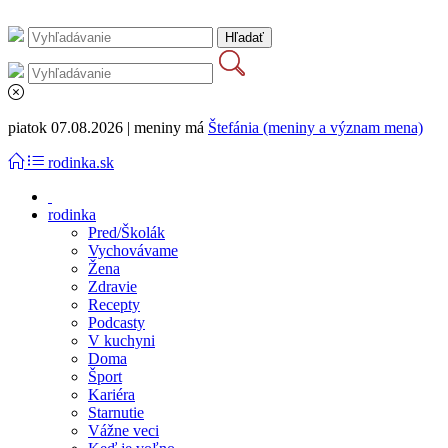
piatok 07.08.2026 | meniny má
Štefánia (meniny a význam mena)
rodinka.sk
rodinka
Pred/Školák
Vychovávame
Žena
Zdravie
Recepty
Podcasty
V kuchyni
Doma
Šport
Kariéra
Starnutie
Vážne veci