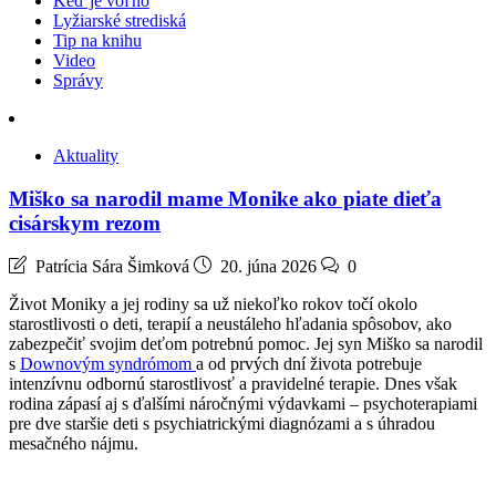
Keď je voľno
Lyžiarské strediská
Tip na knihu
Video
Správy
Aktuality
Miško sa narodil mame Monike ako piate dieťa
cisárskym rezom
Patrícia Sára Šimková
20. júna 2026
0
Život Moniky a jej rodiny sa už niekoľko rokov točí okolo
starostlivosti o deti, terapií a neustáleho hľadania spôsobov, ako
zabezpečiť svojim deťom potrebnú pomoc. Jej syn Miško sa narodil
s
Downovým syndrómom
a od prvých dní života potrebuje
intenzívnu odbornú starostlivosť a pravidelné terapie. Dnes však
rodina zápasí aj s ďalšími náročnými výdavkami – psychoterapiami
pre dve staršie deti s psychiatrickými diagnózami a s úhradou
mesačného nájmu.