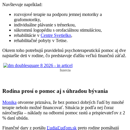
Navštevuje napríklad:
rozvojové terapie na podporu jemnej motoriky a
grafomotoriky,
individuálne plávanie s trénerkou,
súkromnú logopédiu s orofaciálnou stimuláciou,
rehabilitácie v
Centre Svetielko
,
rehabilitačné pobyty v Tetise.
Okrem toho potrebujú pravidelnú psychoterapeutickú pomoc aj dve
najstaršie deti v rodine, čo predstavuje ďalšiu veľkú finančnú záťaž.
Inzercia
Rodina prosí o pomoc aj s úhradou bývania
Monika
otvorene priznáva, že bez pomoci dobrých ľudí by mnohé
terapie nebolo možné financovať. Situácia je podľa nej čoraz
náročnejšia – náklady na odbornú pomoc rastú a prispievateľov z 2
% daní ubúda.
Finančné dary z portálu
ĽudiaĽuďom.sk
preto rodine pomáhajú