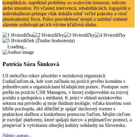
komplikácie, napríklad problémy so svalovým tonusom, srdcom
alebo imunitou. Pri včasnej intervencii, rehabilitáciách, logopédii a
individuálnom prístupe však dokážu robiť veľké pokroky a viesť
plnohodnotný život. Práve pravidelnosť terapií a stabilné rodinné
zázemie zohrávajú pri ich vývine kľúčovú úlohu.
(Žiadne hodnotenia)
Loading...
Patrícia Sára Šimková
Už niekoľko rokov pôsobím v neziskovej organizácii
ĽudiaĽuďom.sk, kde som začínala na pozícii prvého kontaktu s
jednotlivcami a organizáciami hľadajúcimi pomoc. Postupne som
prešla na pozíciu CSR Managera, v ktorej zodpovedám za rozvoj
portálu a spoluprácu s médiami. K práci v oblasti neziskového
sektora ma priviedlo aj moje štúdium teológie, vďaka ktorému som
hlbšie pochopila, aké dôležité je spájať duchovný rozmer s
praktickou službou a konkrétnou pomocou ľuďom. Mojím cieľom
je rozvíjať platformy, ktoré spájajú darcov a prijímateľov pomoci, a
prispievať k vytváraniu silnejšej kultúry solidarity na Slovensku.
články autora...