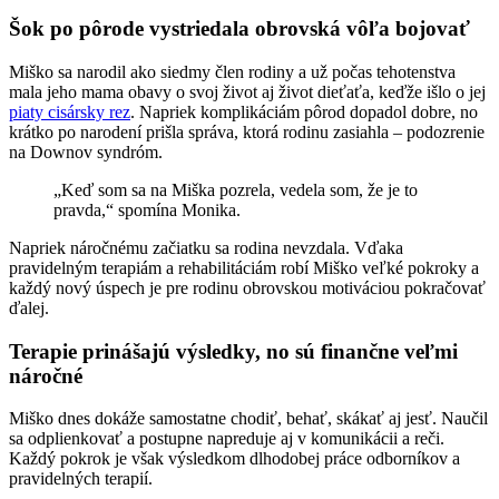
Šok po pôrode vystriedala obrovská vôľa bojovať
Miško sa narodil ako siedmy člen rodiny a už počas tehotenstva
mala jeho mama obavy o svoj život aj život dieťaťa, keďže išlo o jej
piaty cisársky rez
. Napriek komplikáciám pôrod dopadol dobre, no
krátko po narodení prišla správa, ktorá rodinu zasiahla – podozrenie
na Downov syndróm.
„Keď som sa na Miška pozrela, vedela som, že je to
pravda,“ spomína Monika.
Napriek náročnému začiatku sa rodina nevzdala. Vďaka
pravidelným terapiám a rehabilitáciám robí Miško veľké pokroky a
každý nový úspech je pre rodinu obrovskou motiváciou pokračovať
ďalej.
Terapie prinášajú výsledky, no sú finančne veľmi
náročné
Miško dnes dokáže samostatne chodiť, behať, skákať aj jesť. Naučil
sa odplienkovať a postupne napreduje aj v komunikácii a reči.
Každý pokrok je však výsledkom dlhodobej práce odborníkov a
pravidelných terapií.