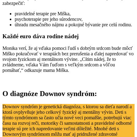
zabezpečiť:
pravidelné terapie pre Miška,
psychoterapie pre jeho súrodencov,
úhradu mesačného nájmu a pokojné bývanie pre celú rodinu.
Každé euro dáva rodine nádej
Monika verí, že aj vďaka pomoci ľudí s dobrým srdcom bude môcť
Miško pokračovať v terapiách bez prerušenia a ďalej napredovať vo
svojom fyzickom aj mentálnom vývine. „Cítim nádej, že to
zvládneme, vďaka Vám ľuďom s veľkým srdcom a vôľou
pomáhať,“ odkazuje mama Miška.
O diagnóze Downov syndróm:
Downov syndróm je genetická diagnóza, s ktorou sa dieťa narodí a
ktorá ovplyvňuje jeho celkový fyzický aj mentálny vývin. Deti s
týmto syndrómom sa často učia nové veci pomalšie, potrebujú viac
času na rozvoj reči, motoriky či samostatnosti a pravidelné odborné
terapie sú pre ich napredovanie veľmi dôležité. Mnohé deti s
Downovým syndrómom môžu mať aj pridružené zdravotné