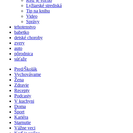
Keď je voľno
Lyžiarské strediská
Tip na knihu
Video
Správy
tehotenstvo
babetko
detské choroby
zvery
auto
pôrodnica
súťaže
Pred/Školák
Vychovávame
Žena
Zdravie
Recepty
Podcasty
V kuchyni
Doma
Šport
Kariéra
Starnutie
Vážne veci