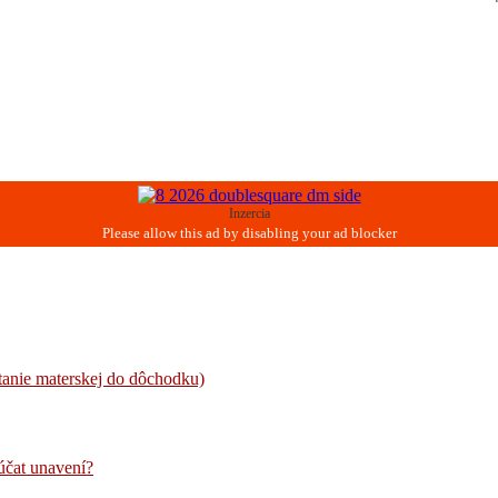
Inzercia
tanie materskej do dôchodku)
núčat unavení?