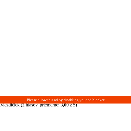
(
2
hlasov, priemerne:
3,00
z 5)