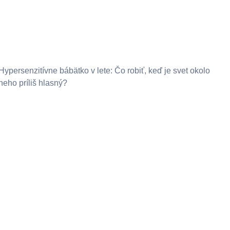
Hypersenzitívne bábätko v lete: Čo robiť, keď je svet okolo
neho príliš hlasný?