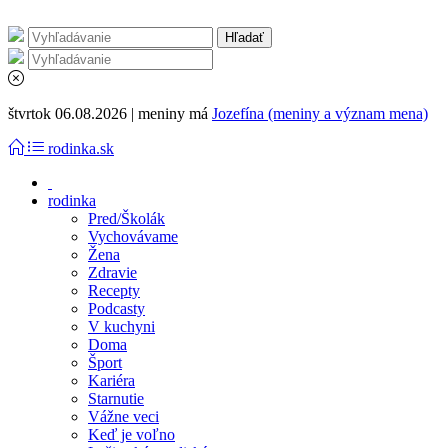
štvrtok 06.08.2026 | meniny má
Jozefína (meniny a význam mena)
rodinka.sk
rodinka
Pred/Školák
Vychovávame
Žena
Zdravie
Recepty
Podcasty
V kuchyni
Doma
Šport
Kariéra
Starnutie
Vážne veci
Keď je voľno