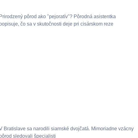
Prirodzený pôrod ako "pejoratív"? Pôrodná asistentka
popisuje, čo sa v skutočnosti deje pri cisárskom reze
V Bratislave sa narodili siamské dvojčatá. Mimoriadne vzácny
pôrod sledovali špecialisti