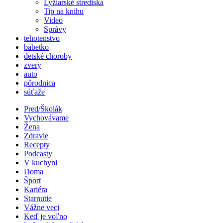
Lyžiarské strediská
Tip na knihu
Video
Správy
tehotenstvo
babetko
detské choroby
zvery
auto
pôrodnica
súťaže
Pred/Školák
Vychovávame
Žena
Zdravie
Recepty
Podcasty
V kuchyni
Doma
Šport
Kariéra
Starnutie
Vážne veci
Keď je voľno