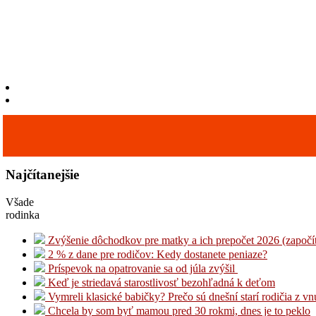
Najčítanejšie
Všade
rodinka
Zvýšenie dôchodkov pre matky a ich prepočet 2026 (započí
2 % z dane pre rodičov: Kedy dostanete peniaze?
Príspevok na opatrovanie sa od júla zvýšil
Keď je striedavá starostlivosť bezohľadná k deťom
Vymreli klasické babičky? Prečo sú dnešní starí rodičia z v
Chcela by som byť mamou pred 30 rokmi, dnes je to peklo