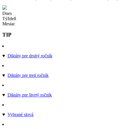
Dnes
Týždeň
Mesiac
TIP
♥
Diktáty pre druhý ročník
♥
Diktáty pre tretí ročník
♥
Diktáty pre štvrtý ročník
♥
Vybrané slová