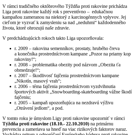
V rámci tradičného októbrového Týždňa proti rakovine prichádza
Liga proti rakovine každý rok s preventívno – edukačnou
kampaňou zameranou na niektorý z karcinogénnych vplyvov. Jej
cieľom je vyzvať k zamysleniu sa nad „neduhmi“ každodenného
života, ktoré ohrozujú naše zdravie.
V predchádzajúcich rokoch takto Liga upozorňovala:
r. 2009 – rakovina semenníkov, prostaty, hrubého čreva
a konečníka prostredníctvom kampane „Pozor na priamy kop
rakoviny!“;
r. 2008 – problematika obezity pod názvom „Obezita ťa
obmedzuje!“;
r. 2007 – škodlivosť fajčenia prostredníctvom kampane
„Nikotín, masový vrah“;
r. 2006 – téma fajčenia prostredníctvom vyzdvihnutia
športových aktivít „Snowboarding-skateboarding vážne škodí
fajčeniu;
r. 2005 – kampaň upozorňujúca na nezdravú výživu
„Otrávení jedlom“, a pod.
V tomto roku je úmyslom Ligy proti rakovine upozorniť v rámci
Týždňa proti rakovine (18.10.- 22.10.2010)
na primárnu
prevenciu a zameriava sa hneď na viac rizikových faktorov naraz.
Vychádza pritom z odporúčaní Európskeho kódexu proti rakovine,