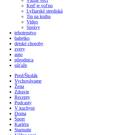
Vážne veci
Keď je voľno
Lyžiarské strediská
Tip na knihu
Video
Správy
tehotenstvo
babetko
detské choroby
zvery
auto
pôrodnica
súťaže
Pred/Školák
Vychovávame
Žena
Zdravie
Recepty
Podcasty
V kuchyni
Doma
Šport
Kariéra
Starnutie