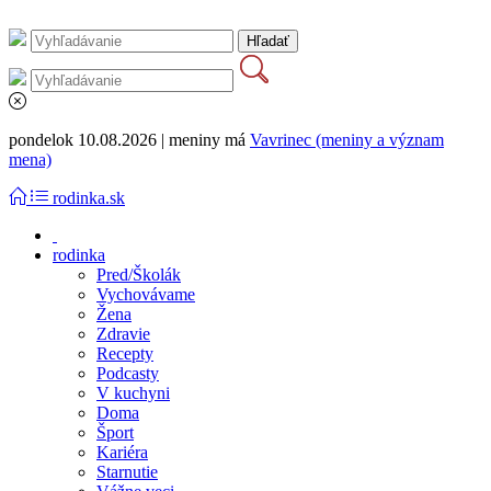
pondelok 10.08.2026 | meniny má
Vavrinec (meniny a význam
mena)
rodinka.sk
rodinka
Pred/Školák
Vychovávame
Žena
Zdravie
Recepty
Podcasty
V kuchyni
Doma
Šport
Kariéra
Starnutie