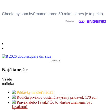
Chcela by som byť mamou pred 30 rokmi, dnes je to peklo
Inzercia
Najčítanejšie
Všade
rodinka
Prídavky na dieťa 2025
Rodičia prvákov dostanú zvýšený prídavok 170 eur
Pravák alebo ľavák? Čo to vlastne znamená, byť
ľavákom?