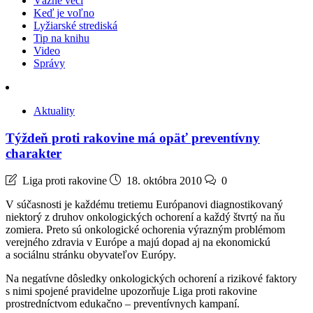
Vážne veci
Keď je voľno
Lyžiarské strediská
Tip na knihu
Video
Správy
Aktuality
Týždeň proti rakovine má opäť preventívny
charakter
Liga proti rakovine
18. októbra 2010
0
V súčasnosti je každému tretiemu Európanovi diagnostikovaný
niektorý z druhov onkologických ochorení a každý štvrtý na ňu
zomiera. Preto sú onkologické ochorenia výrazným problémom
verejného zdravia v Európe a majú dopad aj na ekonomickú
a sociálnu stránku obyvateľov Európy.
Na negatívne dôsledky onkologických ochorení a rizikové faktory
s nimi spojené pravidelne upozorňuje Liga proti rakovine
prostredníctvom edukačno – preventívnych kampaní.