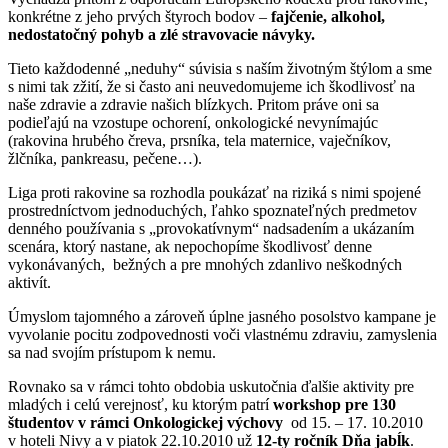
konkrétne z jeho prvých štyroch bodov –
fajčenie, alkohol,
nedostatočný pohyb a zlé stravovacie návyky.
Tieto každodenné „neduhy“ súvisia s naším životným štýlom a sme
s nimi tak zžití, že si často ani neuvedomujeme ich škodlivosť na
naše zdravie a zdravie našich blízkych. Pritom práve oni sa
podieľajú na vzostupe ochorení, onkologické nevynímajúc
(rakovina hrubého čreva, prsníka, tela maternice, vaječníkov,
žlčníka, pankreasu, pečene…).
Liga proti rakovine sa rozhodla poukázať na riziká s nimi spojené
prostredníctvom jednoduchých, ľahko spoznateľných predmetov
denného používania s „provokatívnym“ nadsadením a ukázaním
scenára, ktorý nastane, ak nepochopíme škodlivosť denne
vykonávaných, bežných a pre mnohých zdanlivo neškodných
aktivít.
Úmyslom tajomného a zároveň úplne jasného posolstvo kampane je
vyvolanie pocitu zodpovednosti voči vlastnému zdraviu, zamyslenia
sa nad svojím prístupom k nemu.
Rovnako sa v rámci tohto obdobia uskutočnia ďalšie aktivity pre
mladých i celú verejnosť, ku ktorým patrí
workshop pre 130
študentov v rámci Onkologickej výchovy
od 15. – 17. 10.2010
v hoteli Nivy a v piatok 22.10.2010 už
12-ty ročník Dňa jabĺk
.