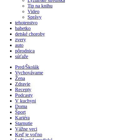
Lyžiarské strediská
Tip na knihu
Video
Správy
tehotenstvo
babetko
detské choroby
zvery
auto
pôrodnica
súťaže
Pred/Školák
Vychovávame
Žena
Zdravie
Recepty
Podcasty
V kuchyni
Doma
Šport
Kariéra
Starnutie
Vážne veci
Keď je voľno