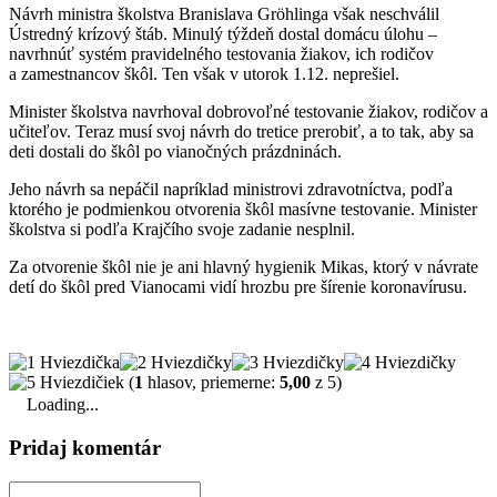
Návrh ministra školstva Branislava Gröhlinga však neschválil
Ústredný krízový štáb. Minulý týždeň dostal domácu úlohu –
navrhnúť systém pravidelného testovania žiakov, ich rodičov
a zamestnancov škôl. Ten však v utorok 1.12. neprešiel.
Minister školstva navrhoval dobrovoľné testovanie žiakov, rodičov a
učiteľov. Teraz musí svoj návrh do tretice prerobiť, a to tak, aby sa
deti dostali do škôl po vianočných prázdninách.
Jeho návrh sa nepáčil napríklad ministrovi zdravotníctva, podľa
ktorého je podmienkou otvorenia škôl masívne testovanie. Minister
školstva si podľa Krajčího svoje zadanie nesplnil.
Za otvorenie škôl nie je ani hlavný hygienik Mikas, ktorý v návrate
detí do škôl pred Vianocami vidí hrozbu pre šírenie koronavírusu.
(
1
hlasov, priemerne:
5,00
z 5)
Loading...
Pridaj komentár