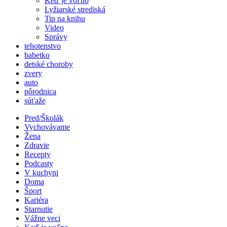
Keď je voľno
Lyžiarské strediská
Tip na knihu
Video
Správy
tehotenstvo
babetko
detské choroby
zvery
auto
pôrodnica
súťaže
Pred/Školák
Vychovávame
Žena
Zdravie
Recepty
Podcasty
V kuchyni
Doma
Šport
Kariéra
Starnutie
Vážne veci