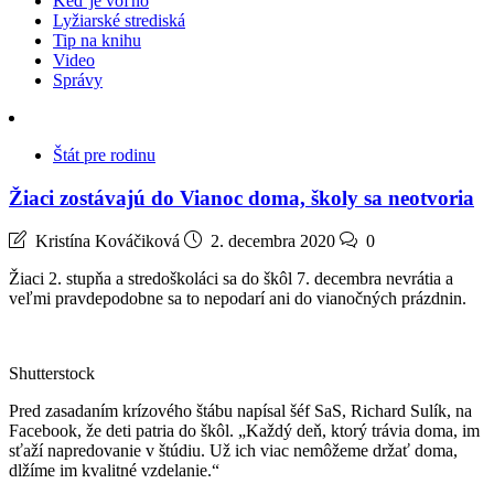
Keď je voľno
Lyžiarské strediská
Tip na knihu
Video
Správy
Štát pre rodinu
Žiaci zostávajú do Vianoc doma, školy sa neotvoria
Kristína Kováčiková
2. decembra 2020
0
Žiaci 2. stupňa a stredoškoláci sa do škôl 7. decembra nevrátia a
veľmi pravdepodobne sa to nepodarí ani do vianočných prázdnin.
Shutterstock
Pred zasadaním krízového štábu napísal šéf SaS, Richard Sulík, na
Facebook, že deti patria do škôl. „Každý deň, ktorý trávia doma, im
sťaží napredovanie v štúdiu. Už ich viac nemôžeme držať doma,
dlžíme im kvalitné vzdelanie.“