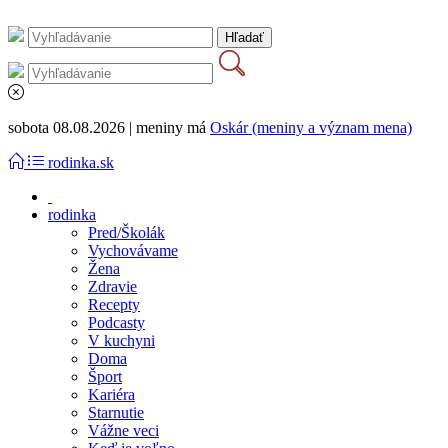
sobota 08.08.2026 | meniny má
Oskár (meniny a význam mena)
rodinka.sk
rodinka
Pred/Školák
Vychovávame
Žena
Zdravie
Recepty
Podcasty
V kuchyni
Doma
Šport
Kariéra
Starnutie
Vážne veci