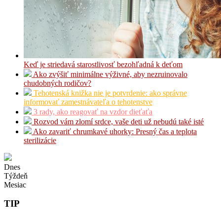
Keď je striedavá starostlivosť bezohľadná k deťom
Ako zvýšiť minimálne výživné, aby nezruinovalo
chudobných rodičov?
Tehotenská knižka nie je potvrdenie: ako správne
informovať zamestnávateľa o tehotenstve
3 rady, ako reagovať na vzdor dieťaťa
Rozvod vám zlomí srdce, vaše deti už nebudú také isté
Ako zavariť chrumkavé uhorky: Presný čas a teplota
sterilizácie
Dnes
Týždeň
Mesiac
TIP