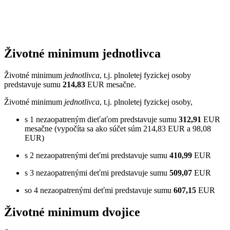
Životné minimum jednotlivca
Životné minimum
jednotlivca
, t.j. plnoletej fyzickej osoby
predstavuje sumu
214,83
EUR mesačne.
Životné minimum
jednotlivca
, t.j. plnoletej fyzickej osoby,
s 1 nezaopatreným dieťaťom predstavuje sumu
312,91
EUR
mesačne (vypočíta sa ako súčet súm 214,83 EUR a
98,08
EUR)
s 2 nezaopatrenými deťmi predstavuje sumu
410,99
EUR
s 3 nezaopatrenými deťmi predstavuje sumu
509,07
EUR
so 4 nezaopatrenými deťmi predstavuje sumu
607,15
EUR
Životné minimum dvojice