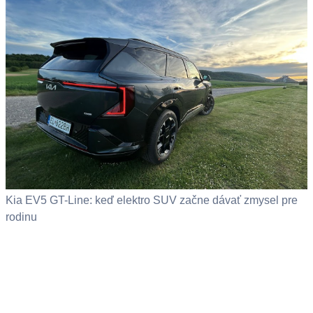
Kia EV5 GT-Line: keď elektro SUV začne dávať zmysel pre
rodinu