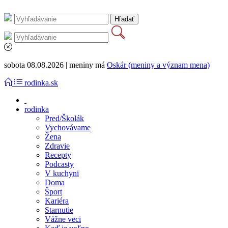
sobota 08.08.2026 | meniny má
Oskár (meniny a význam mena)
rodinka.sk
rodinka
Pred/Školák
Vychovávame
Žena
Zdravie
Recepty
Podcasty
V kuchyni
Doma
Šport
Kariéra
Starnutie
Vážne veci