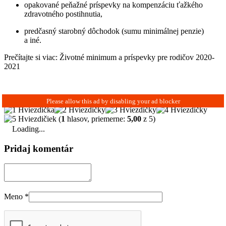
opakované peňažné príspevky na kompenzáciu ťažkého
zdravotného postihnutia,
predčasný starobný dôchodok (sumu minimálnej penzie)
a iné.
Prečítajte si viac: Životné minimum a príspevky pre rodičov 2020-
2021
(
1
hlasov, priemerne:
5,00
z 5)
Loading...
Pridaj komentár
Meno
*