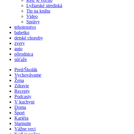
Keď je voľno
Lyžiarské strediská
Tip na knihu
Video
Správy
tehotenstvo
babetko
detské choroby
zvery
auto
pôrodnica
súťaže
Pred/Školák
Vychovávame
Žena
Zdravie
Recepty
Podcasty
V kuchyni
Doma
Šport
Kariéra
Starnutie
Vážne veci