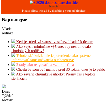
Inzercia
Najčítanejšie
Všade
rodinka
Keď je striedavá starostlivosť bezohľadná k deťom
Ako zvýšiť minimálne výživné, aby nezruinovalo
chudobných rodičov?
Tehotenská knižka nie je potvrdenie: ako správne
informovať zamestnávateľa o tehotenstve
3 rady, ako reagovať na vzdor dieťaťa
Chcela by som byť mamou pred 30 rokmi, dnes je to peklo
Ako zavariť chrumkavé uhorky: Presný čas a teplota
sterilizácie
Dnes
Týždeň
Mesiac