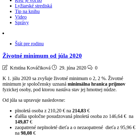
Keď je voľno
Lyžiarské strediská
Tip na knihu
Video
Správy
Štát pre rodinu
Životné minimum od júla 2020
Kristína Kováčiková
29. júna 2020
0
K 1. júlu 2020 sa zvyšuje životné minimum o 2, 2 %. Životné
minimum je spoločensky uznaná
minimálna hranica príjmov
fyzickej osoby, pod ktorou nastáva stav jej hmotnej núdze.
Od júla sa upravuje nasledovne:
plnoletá osoba z
210,20
€ na
214,83
€
ďalšia spoločne posudzovaná plnoletá osoba zo
146,64
€
na
149,87
€
zaopatrené neplnoleté dieťa a o nezaopatrené dieťa z
95,96
€
na
9
8,08
€