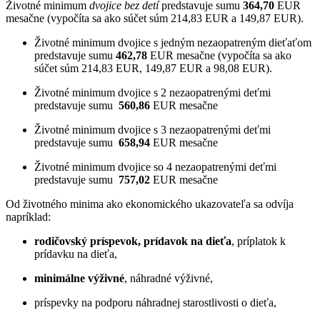
Životné minimum
dvojice bez detí
predstavuje sumu
364,70
EUR
mesačne (vypočíta sa ako súčet súm 214,83 EUR a 149,87 EUR).
Životné minimum dvojice s jedným nezaopatreným dieťaťom
predstavuje sumu
462,78
EUR mesačne (vypočíta sa ako
súčet súm
214,83 EUR,
149,87 EUR a 98,08 EUR).
Životné minimum dvojice s 2 nezaopatrenými deťmi
predstavuje sumu
560,86
EUR mesačne
Životné minimum dvojice s 3 nezaopatrenými deťmi
predstavuje sumu
658,94
EUR mesačne
Životné minimum dvojice so 4 nezaopatrenými deťmi
predstavuje sumu
757,02
EUR mesačne
Od životného minima ako ekonomického ukazovateľa sa odvíja
napríklad:
rodičovský príspevok, prídavok na dieťa
, príplatok k
prídavku na dieťa,
minimálne výživné
, náhradné výživné,
príspevky na podporu náhradnej starostlivosti o dieťa,