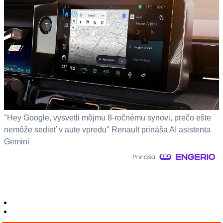
"Hey Google, vysvetli môjmu 8-ročnému synovi, prečo ešte
nemôže sedieť v aute vpredu" Renault prináša AI asistenta
Gemini