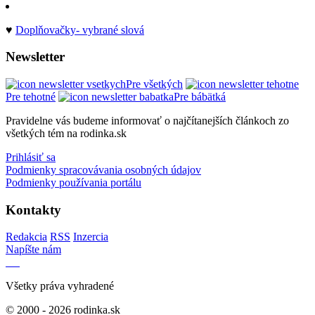
♥
Doplňovačky- vybrané slová
Newsletter
Pre všetkých
Pre tehotné
Pre bábätká
Pravidelne vás budeme informovať o najčítanejších článkoch zo
všetkých tém na rodinka.sk
Prihlásiť sa
Podmienky spracovávania osobných údajov
Podmienky používania portálu
Kontakty
Redakcia
RSS
Inzercia
Napíšte nám
Všetky práva vyhradené
© 2000 - 2026 rodinka.sk