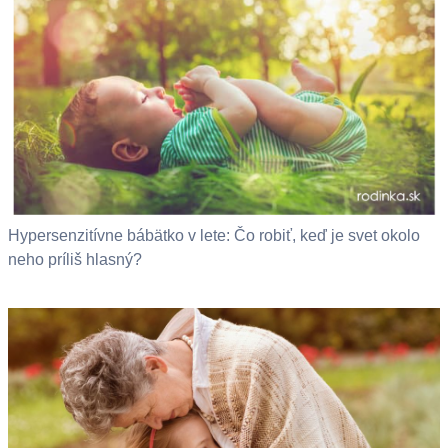
Hypersenzitívne bábätko v lete: Čo robiť, keď je svet okolo
neho príliš hlasný?