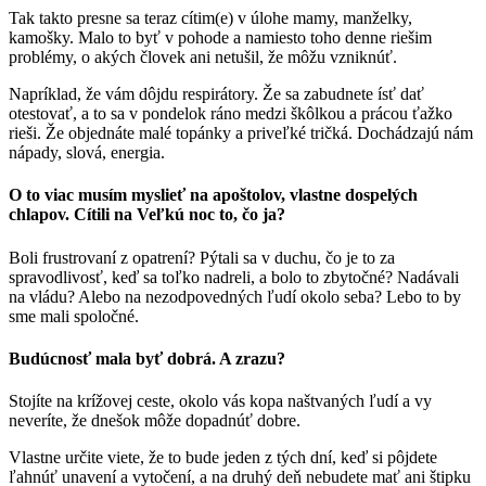
Tak takto presne sa teraz cítim(e) v úlohe mamy, manželky,
kamošky. Malo to byť v pohode a namiesto toho denne riešim
problémy, o akých človek ani netušil, že môžu vzniknúť.
Napríklad, že vám dôjdu respirátory. Že sa zabudnete ísť dať
otestovať, a to sa v pondelok ráno medzi škôlkou a prácou ťažko
rieši. Že objednáte malé topánky a priveľké tričká. Dochádzajú nám
nápady, slová, energia.
O to viac musím myslieť na apoštolov, vlastne dospelých
chlapov. Cítili na Veľkú noc to, čo ja?
Boli frustrovaní z opatrení? Pýtali sa v duchu, čo je to za
spravodlivosť, keď sa toľko nadreli, a bolo to zbytočné? Nadávali
na vládu? Alebo na nezodpovedných ľudí okolo seba? Lebo to by
sme mali spoločné.
Budúcnosť mala byť dobrá. A zrazu?
Stojíte na krížovej ceste, okolo vás kopa naštvaných ľudí a vy
neveríte, že dnešok môže dopadnúť dobre.
Vlastne určite viete, že to bude jeden z tých dní, keď si pôjdete
ľahnúť unavení a vytočení, a na druhý deň nebudete mať ani štipku