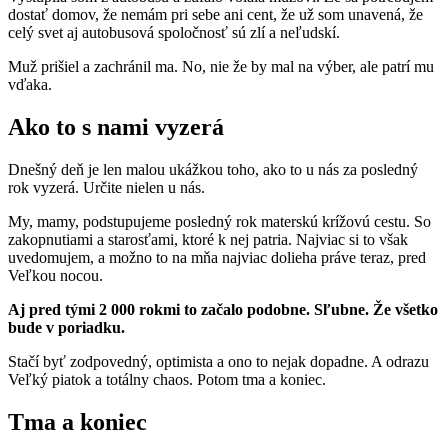
dostať domov, že nemám pri sebe ani cent, že už som unavená, že
celý svet aj autobusová spoločnosť sú zlí a neľudskí.
Muž prišiel a zachránil ma. No, nie že by mal na výber, ale patrí mu
vďaka.
Ako to s nami vyzerá
Dnešný deň je len malou ukážkou toho, ako to u nás za posledný
rok vyzerá. Určite nielen u nás.
My, mamy, podstupujeme posledný rok materskú krížovú cestu. So
zakopnutiami a starosťami, ktoré k nej patria. Najviac si to však
uvedomujem, a možno to na mňa najviac dolieha práve teraz, pred
Veľkou nocou.
Aj pred tými 2 000 rokmi to začalo podobne. Sľubne. Že všetko
bude v poriadku.
Stačí byť zodpovedný, optimista a ono to nejak dopadne. A odrazu
Veľký piatok a totálny chaos. Potom tma a koniec.
Tma a koniec