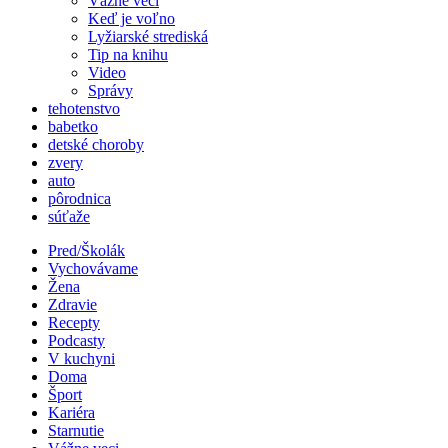
Vážne veci
Keď je voľno
Lyžiarské strediská
Tip na knihu
Video
Správy
tehotenstvo
babetko
detské choroby
zvery
auto
pôrodnica
súťaže
Pred/Školák
Vychovávame
Žena
Zdravie
Recepty
Podcasty
V kuchyni
Doma
Šport
Kariéra
Starnutie