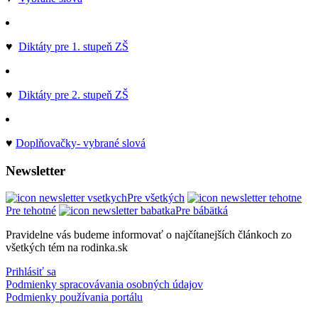
♥
Diktáty pre 1. stupeň ZŠ
♥
Diktáty pre 2. stupeň ZŠ
♥
Doplňovačky- vybrané slová
Newsletter
Pre všetkých
Pre tehotné
Pre bábätká
Pravidelne vás budeme informovať o najčítanejších článkoch zo
všetkých tém na rodinka.sk
Prihlásiť sa
Podmienky spracovávania osobných údajov
Podmienky používania portálu