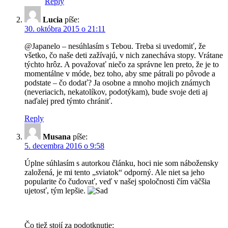
Reply
Lucia
píše:
30. októbra 2015 o 21:11
@Japanelo – nesúhlasím s Tebou. Treba si uvedomiť, že
všetko, čo naše deti zažívajú, v nich zanecháva stopy. Vrátane
týchto hrôz. A považovať niečo za správne len preto, že je to
momentálne v móde, bez toho, aby sme pátrali po pôvode a
podstate – čo dodať? Ja osobne a mnoho mojich známych
(neveriacich, nekatolíkov, podotýkam), bude svoje deti aj
naďalej pred týmto chrániť.
Reply
Musana
píše:
5. decembra 2016 o 9:58
Úplne súhlasím s autorkou článku, hoci nie som nábožensky
založená, je mi tento „sviatok“ odporný. Ale niet sa jeho
popularite čo čudovať, veď v našej spoločnosti čím väčšia
ujetosť, tým lepšie.
Čo tiež stojí za podotknutie: