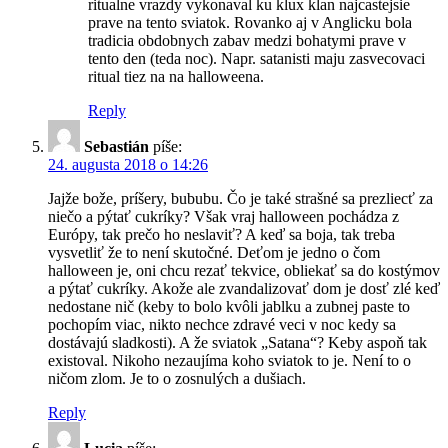
ritualne vrazdy vykonaval ku klux klan najcastejsie
prave na tento sviatok. Rovanko aj v Anglicku bola
tradicia obdobnych zabav medzi bohatymi prave v
tento den (teda noc). Napr. satanisti maju zasvecovaci
ritual tiez na na halloweena.
Reply
Sebastián
píše:
24. augusta 2018 o 14:26
Jajže bože, príšery, bububu. Čo je také strašné sa prezliecť za
niečo a pýtať cukríky? Však vraj halloween pochádza z
Európy, tak prečo ho neslaviť? A keď sa boja, tak treba
vysvetliť že to není skutočné. Deťom je jedno o čom
halloween je, oni chcu rezať tekvice, obliekať sa do kostýmov
a pýtať cukríky. Akože ale zvandalizovať dom je dosť zlé keď
nedostane nič (keby to bolo kvôli jablku a zubnej paste to
pochopím viac, nikto nechce zdravé veci v noc kedy sa
dostávajú sladkosti). A že sviatok „Satana“? Keby aspoň tak
existoval. Nikoho nezaujíma koho sviatok to je. Není to o
ničom zlom. Je to o zosnulých a dušiach.
Reply