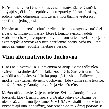
Naše deti sa v noci často budia, že sa im sníva škaredý sníček
a pýtajú sa, či k nám nepríde vlk z rozprávky. Ich strach si my,
rodičia, často odnesieme tým, že sa v noci tlačíme všetci piati
s deťmi na jednej posteli.
Nemám ani najmenšiu chuť prezliekať ich do kostýmov strašidiel
a často až hnusných masiek, ktoré k tomuto sviatku nájdete
v obchodoch. A pravdupovediac ani deťom sa tento sviatok nejako
extra nepáči a vyvoláva v nich nepríjemné pocity. Skôr majú radi
niečo príjemné, radostné, farebné a veselé.
Vlna alternatívneho duchovna
U nás na Slovensku sa 1. novembra oslavuje Sviatok všetkých
svätých a na druhý deň Pamiatka zosnulých. Zároveň sa na nás
z médií a obchodov valí široká propagácia sviatku Halloween,
módnej vlny „alternatívneho duchovna“, kde vidíme samé tekvice,
strašidlá, kostry, čarodejnice, a čo ja viem čo ešte.
Možno niekto povie, že je to smiešne. Sviatok čarodejníkov a
bosoriek, ktorý k nám prišiel z USA ako oslava okultizmu, ba
niekde až satanizmu (je známe, že v USA, Austrálii a inde v tú noc
vykonávajú rituálne vraždy), oblečeného do folklórnej podoby, sa