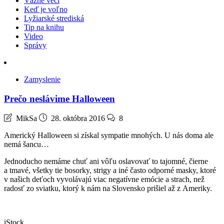
Vážne veci
Keď je voľno
Lyžiarské strediská
Tip na knihu
Video
Správy
Zamyslenie
Prečo neslávime Halloween
MikSa
28. októbra 2016
8
Americký Halloween si získal sympatie mnohých. U nás doma ale
nemá šancu…
Jednoducho nemáme chuť ani vôľu oslavovať to tajomné, čierne
a tmavé, všetky tie bosorky, strigy a iné často odporné masky, ktoré
v našich deťoch vyvolávajú viac negatívne emócie a strach, než
radosť zo sviatku, ktorý k nám na Slovensko prišiel až z Ameriky.
iStock