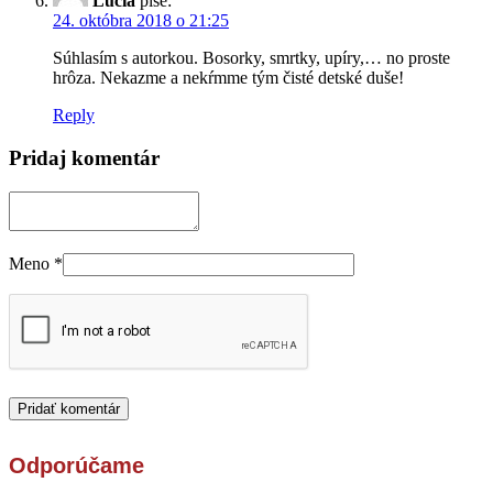
Lucia
píše:
24. októbra 2018 o 21:25
Súhlasím s autorkou. Bosorky, smrtky, upíry,… no proste
hrôza. Nekazme a nekŕmme tým čisté detské duše!
Reply
Pridaj komentár
Meno
*
Odporúčame