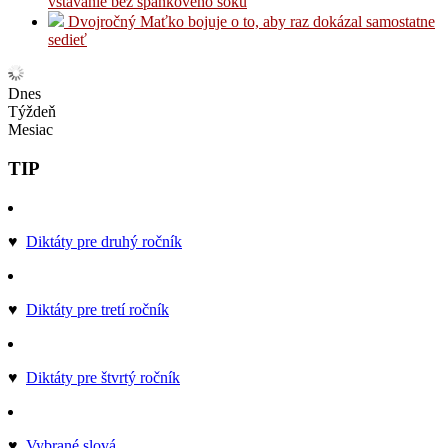
vstávanie bez spánkového šoku
Dvojročný Maťko bojuje o to, aby raz dokázal samostatne
sedieť
Dnes
Týždeň
Mesiac
TIP
♥
Diktáty pre druhý ročník
♥
Diktáty pre tretí ročník
♥
Diktáty pre štvrtý ročník
♥
Vybrané slová