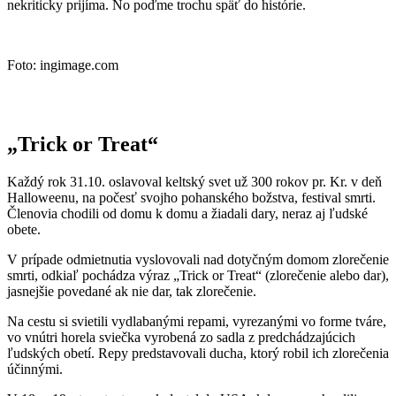
nekriticky prijíma. No poďme trochu späť do histórie.
Foto: ingimage.com
„Trick or Treat“
Každý rok 31.10. oslavoval keltský svet už 300 rokov pr. Kr. v deň
Halloweenu, na počesť svojho pohanského božstva, festival smrti.
Členovia chodili od domu k domu a žiadali dary, neraz aj ľudské
obete.
V prípade odmietnutia vyslovovali nad dotyčným domom zlorečenie
smrti, odkiaľ pochádza výraz „Trick or Treat“ (zlorečenie alebo dar),
jasnejšie povedané ak nie dar, tak zlorečenie.
Na cestu si svietili vydlabanými repami, vyrezanými vo forme tváre,
vo vnútri horela sviečka vyrobená zo sadla z predchádzajúcich
ľudských obetí. Repy predstavovali ducha, ktorý robil ich zlorečenia
účinnými.