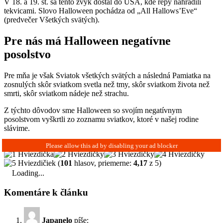
V 18. a 19. st. sa tento zvyk dostal do USA, kde repy nahradili
tekvicami. Slovo Halloween pochádza od „All Hallows’Eve“
(predvečer Všetkých svätých).
Pre nás má Halloween negatívne
posolstvo
Pre mňa je však Sviatok všetkých svätých a následná Pamiatka na
zosnulých skôr sviatkom svetla než tmy, skôr sviatkom života než
smrti, skôr sviatkom nádeje než strachu.
Z týchto dôvodov sme Halloween so svojím negatívnym
posolstvom vyškrtli zo zoznamu sviatkov, ktoré v našej rodine
slávime.
(
101
hlasov, priemerne:
4,17
z 5)
Loading...
Komentáre k článku
Japanelo
píše: