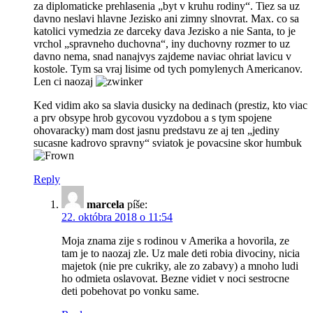
za diplomaticke prehlasenia „byt v kruhu rodiny“. Tiez sa uz
davno neslavi hlavne Jezisko ani zimny slnovrat. Max. co sa
katolici vymedzia ze darceky dava Jezisko a nie Santa, to je
vrchol „spravneho duchovna“, iny duchovny rozmer to uz
davno nema, snad nanajvys zajdeme naviac ohriat lavicu v
kostole. Tym sa vraj lisime od tych pomylenych Americanov.
Len ci naozaj
Ked vidim ako sa slavia dusicky na dedinach (prestiz, kto viac
a prv obsype hrob gycovou vyzdobou a s tym spojene
ohovaracky) mam dost jasnu predstavu ze aj ten „jediny
sucasne kadrovo spravny“ sviatok je povacsine skor humbuk
Reply
marcela
píše:
22. októbra 2018 o 11:54
Moja znama zije s rodinou v Amerika a hovorila, ze
tam je to naozaj zle. Uz male deti robia divociny, nicia
majetok (nie pre cukriky, ale zo zabavy) a mnoho ludi
ho odmieta oslavovat. Bezne vidiet v noci sestrocne
deti pobehovat po vonku same.