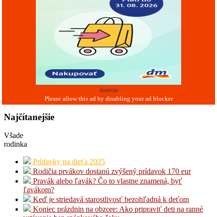
Inzercia
Najčítanejšie
Všade
rodinka
Prídavky na dieťa 2025
Rodičia prvákov dostanú zvýšený prídavok 170 eur
Pravák alebo ľavák? Čo to vlastne znamená, byť
ľavákom?
Keď je striedavá starostlivosť bezohľadná k deťom
Koniec prázdnin na obzore: Ako pripraviť deti na ranné