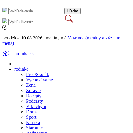
pondelok 10.08.2026 | meniny má
Vavrinec (meniny a význam
mena)
rodinka.sk
rodinka
Pred/Školák
Vychovávame
Žena
Zdravie
Recepty
Podcasty
V kuchyni
Doma
Šport
Kariéra
Starnutie