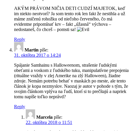
AKÝM PRÁVOM NIČIA DETI CUDZÍ MAJETOK, keď
im niekto neotvorí? Ja som tento rok len fakt že nestihla a už
máme zničenú rohožku od niečoho červeného, čo má
evidentne pripomínať krv – fakt „úžasná“ výchova –
nedostaneš, čo chceš – pomsti sa!
Reply
Martin
píše:
31. októbra 2017 o 14:24
Spájanie Samhainu s Halloweenom, strašenie ľudskými
obeťami a voskom z ľudského tuku, manipulatívne prepojenia
(rituálne vraždy v zlej Amerike na zlý Halloween), žiadne
zdroje. Nemám potrebu behať v maskách po meste, ale tento
článok je kopa nezmyslov. Naozaj je autor v pohode s tým, že
svojim článkom vplýva na ľudí, ktorí si to prečítajú a napriek
tomu napíše toľko neprávd?
Reply
Marcela
píše:
22. októbra 2018 o 11:51