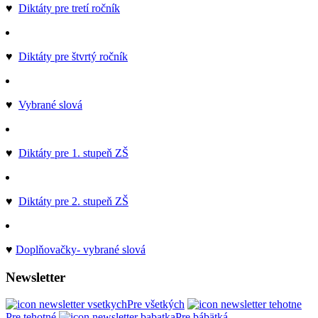
♥
Diktáty pre tretí ročník
♥
Diktáty pre štvrtý ročník
♥
Vybrané slová
♥
Diktáty pre 1. stupeň ZŠ
♥
Diktáty pre 2. stupeň ZŠ
♥
Doplňovačky- vybrané slová
Newsletter
Pre všetkých
Pre tehotné
Pre bábätká