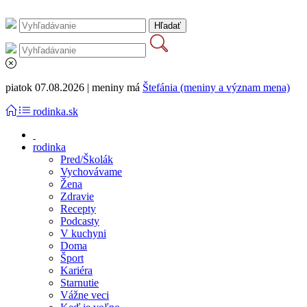
piatok 07.08.2026 | meniny má
Štefánia (meniny a význam mena)
rodinka.sk
rodinka
Pred/Školák
Vychovávame
Žena
Zdravie
Recepty
Podcasty
V kuchyni
Doma
Šport
Kariéra
Starnutie
Vážne veci