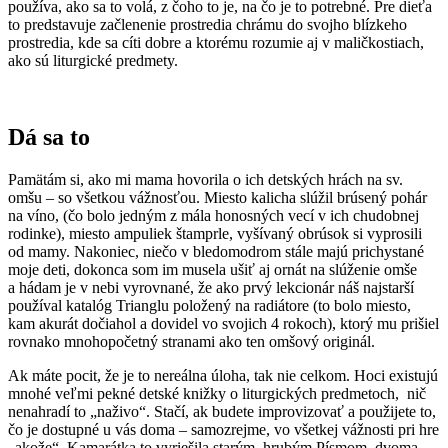
používa, ako sa to volá, z čoho to je, na čo je to potrebné. Pre dieťa
to predstavuje začlenenie prostredia chrámu do svojho blízkeho
prostredia, kde sa cíti dobre a ktorému rozumie aj v maličkostiach,
ako sú liturgické predmety.
Dá sa to
Pamätám si, ako mi mama hovorila o ich detských hrách na sv.
omšu – so všetkou vážnosťou. Miesto kalicha slúžil brúsený pohár
na víno, (čo bolo jedným z mála honosných vecí v ich chudobnej
rodinke), miesto ampuliek štamprle, vyšívaný obrúsok si vyprosili
od mamy. Nakoniec, niečo v bledomodrom stále majú prichystané
moje deti, dokonca som im musela ušiť aj ornát na slúženie omše
a hádam je v nebi vyrovnané, že ako prvý lekcionár náš najstarší
používal katalóg Trianglu položený na radiátore (to bolo miesto,
kam akurát dočiahol a dovidel vo svojich 4 rokoch), ktorý mu prišiel
rovnako mnohopočetný stranami ako ten omšový originál.
Ak máte pocit, že je to nereálna úloha, tak nie celkom. Hoci existujú
mnohé veľmi pekné detské knižky o liturgických predmetoch, nič
nenahradí to „naživo“. Stačí, ak budete improvizovať a použijete to,
čo je dostupné u vás doma – samozrejme, vo všetkej vážnosti pri hre
„akože“. Kamarátka to vyriešila starým, hrubým Písmom, dvoma