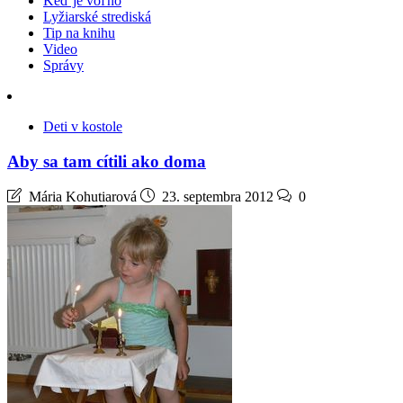
Keď je voľno
Lyžiarské strediská
Tip na knihu
Video
Správy
Deti v kostole
Aby sa tam cítili ako doma
Mária Kohutiarová
23. septembra 2012
0