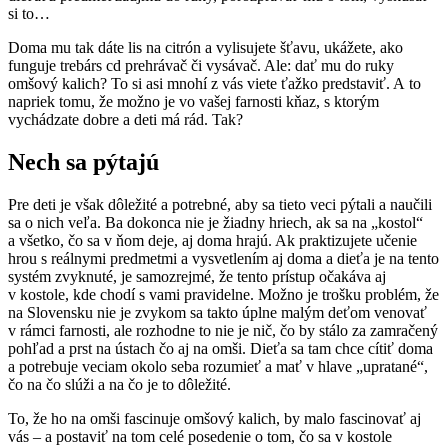
si to…
Doma mu tak dáte lis na citrón a vylisujete šťavu, ukážete, ako
funguje trebárs cd prehrávač či vysávač. Ale: dať mu do ruky
omšový kalich? To si asi mnohí z vás viete ťažko predstaviť. A to
napriek tomu, že možno je vo vašej farnosti kňaz, s ktorým
vychádzate dobre a deti má rád. Tak?
Nech sa pýtajú
Pre deti je však dôležité a potrebné, aby sa tieto veci pýtali a naučili
sa o nich veľa. Ba dokonca nie je žiadny hriech, ak sa na „kostol“
a všetko, čo sa v ňom deje, aj doma hrajú. Ak praktizujete učenie
hrou s reálnymi predmetmi a vysvetlením aj doma a dieťa je na tento
systém zvyknuté, je samozrejmé, že tento prístup očakáva aj
v kostole, kde chodí s vami pravidelne. Možno je trošku problém, že
na Slovensku nie je zvykom sa takto úplne malým deťom venovať
v rámci farnosti, ale rozhodne to nie je nič, čo by stálo za zamračený
pohľad a prst na ústach čo aj na omši. Dieťa sa tam chce cítiť doma
a potrebuje veciam okolo seba rozumieť a mať v hlave „upratané“,
čo na čo slúži a na čo je to dôležité.
To, že ho na omši fascinuje omšový kalich, by malo fascinovať aj
vás – a postaviť na tom celé posedenie o tom, čo sa v kostole