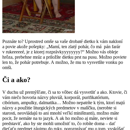
Poznáte to? Uprostred omše sa vaše drobaté dietko k vám nakloní
a povie akože pošepky: „Mamí, ten zlatý pohár, čo má pán farár
v rukeeeeeé, je z ktorej rozprávkyyyyyyyy?“ Možno vás obleje
hrôza, prebehne mráz a priložíte dietku prst na pusu. Možno poviete
len to, že pohár potrebuje. A možno, že mu to vysvetlíte vonku po
omši.
Či a ako?
V duchu už premýšľate, či sa to vôbec dá vysvetliť a ako. Ktovie, či
vám niečo hovoria názvy pluviál, korporál, purifikatórium,
cibórium, ampulky, dalmatika… Možno nepatríte k tým, ktorí majú
názvy a použitie liturgických predmetov v malíčku, (nerobte si
starosti, neovládajú to ani mnohí veľkí miništranti), možno máte
pocit, že nemáte na to jazyk. A ak ho možno aj máte, neviete si
predstaviť, ako by ste mohli umožniť to, čo robíte doma – dať
dieťaťu predmet záujmu do ruky, porozprávať mu o tom, vyskúšať