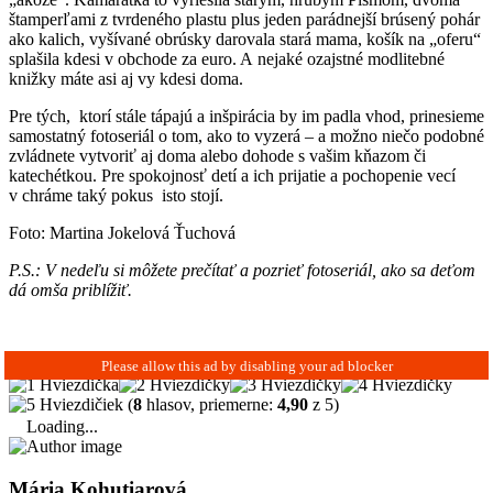
štamperľami z tvrdeného plastu plus jeden parádnejší brúsený pohár
ako kalich, vyšívané obrúsky darovala stará mama, košík na „oferu“
splašila kdesi v obchode za euro. A nejaké ozajstné modlitebné
knižky máte asi aj vy kdesi doma.
Pre tých, ktorí stále tápajú a inšpirácia by im padla vhod, prinesieme
samostatný fotoseriál o tom, ako to vyzerá – a možno niečo podobné
zvládnete vytvoriť aj doma alebo dohode s vašim kňazom či
katechétkou. Pre spokojnosť detí a ich prijatie a pochopenie vecí
v chráme taký pokus isto stojí.
Foto: Martina Jokelová Ťuchová
P.S.: V nedeľu si môžete prečítať a pozrieť fotoseriál, ako sa deťom
dá omša priblížiť.
(
8
hlasov, priemerne:
4,90
z 5)
Loading...
Mária Kohutiarová