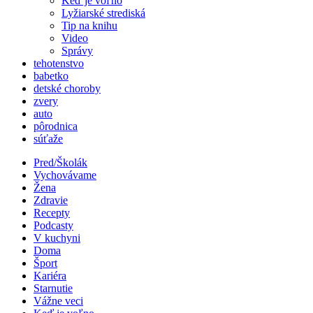
Keď je voľno
Lyžiarské strediská
Tip na knihu
Video
Správy
tehotenstvo
babetko
detské choroby
zvery
auto
pôrodnica
súťaže
Pred/Školák
Vychovávame
Žena
Zdravie
Recepty
Podcasty
V kuchyni
Doma
Šport
Kariéra
Starnutie
Vážne veci