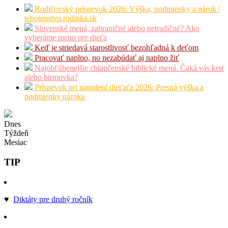
Rodičovský príspevok 2026: Výška, podmienky a nárok |
tehotenstvo.rodinka.sk
Slovenské mená, zahraničné alebo netradičné? Ako
vyberáme meno pre dieťa
Keď je striedavá starostlivosť bezohľadná k deťom
Pracovať naplno, no nezabúdať aj naplno žiť
Najobľúbenejšie chlapčenské biblické mená. Čaká vás krst
alebo birmovka?
Príspevok pri narodení dieťaťa 2026: Presná výška a
podmienky nároku
Dnes
Týždeň
Mesiac
TIP
♥
Diktáty pre druhý ročník