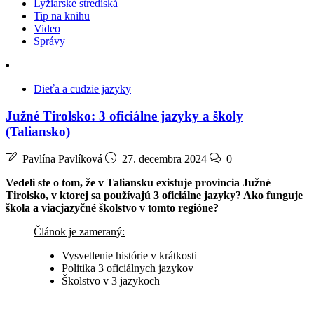
Lyžiarské strediská
Tip na knihu
Video
Správy
Dieťa a cudzie jazyky
Južné Tirolsko: 3 oficiálne jazyky a školy
(Taliansko)
Pavlína Pavlíková
27. decembra 2024
0
Vedeli ste o tom, že v Taliansku existuje provincia Južné
Tirolsko, v ktorej sa používajú 3 oficiálne jazyky? Ako funguje
škola a viacjazyčné školstvo v tomto regióne?
Článok je zameraný:
Vysvetlenie histórie v krátkosti
Politika 3 oficiálnych jazykov
Školstvo v 3 jazykoch