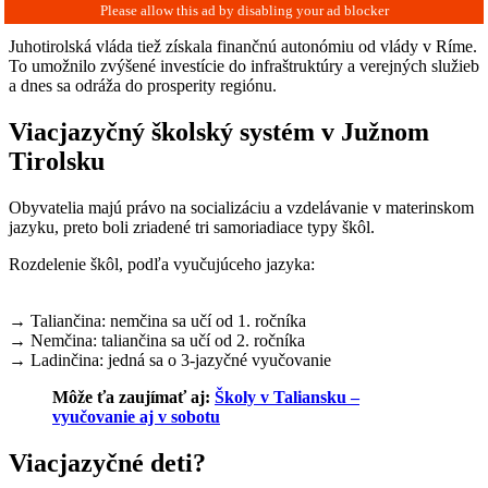
Juhotirolská vláda tiež získala finančnú autonómiu od vlády v Ríme.
To umožnilo zvýšené investície do infraštruktúry a verejných služieb
a dnes sa odráža do prosperity regiónu.
Viacjazyčný školský systém v Južnom
Tirolsku
Obyvatelia majú právo na socializáciu a vzdelávanie v materinskom
jazyku, preto boli zriadené tri samoriadiace typy škôl.
Rozdelenie škôl, podľa vyučujúceho jazyka:
→ Taliančina: nemčina sa učí od 1. ročníka
→ Nemčina: taliančina sa učí od 2. ročníka
→ Ladinčina: jedná sa o 3-jazyčné vyučovanie
Môže ťa zaujímať aj:
Školy v Taliansku –
vyučovanie aj v sobotu
Viacjazyčné deti?