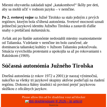
Miestni obyvatelia zakladali tajné „katakombové“ škôly pre deti,
aby sa mohli učiť v rodnom jazyku – v nemčine.
Po 2. svetovej vojne
sa Južné Tirolsko sa stalo jedným z prvých
regiónov, ktorým bola sľúbená autonómia. Svetové mocnosti uznali
jedinečnú jazykovú identitu Južného Tirolska a zastavili ďalšie
snahy o pretláčanú
italianizáci
u.
Avšak ani po štatúte autonómie nedosiahli miestny osamostatnenie
od Talianska. Vzdelanie v nemčine im bolo zaručené, ale
dominancia talianskej kultúry v Južnom Taliansku pokračovala.
Situácia vyvrcholila protestami a upokojila sa až po rokovaniami s
Rakúskom (1969).
Súčasná autonómia Južného Tirolska
Dnešná autonómia (z rokov 1972 a 2001) je naozaj výnimočná,
nakoľko sa všetky tri jazykové skupiny aktívne podieľajú na riadení
regiónu. Dokonca štátny úradníci sú povinní prejsť jazykovou
skúškou z oficálnych jazykov.
Inzercia