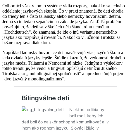
Odborníci však v tomto systéme vidia rozpory, nakoľko sa jedná o
oddelenie jazykových skupín. Čo v praxi znamená, že deti chodia
do triedy len s čisto taliansky alebo nemecky hovoriacimi deťmi.
Jedná sa tu teda o separáciu na základe jazyka. Za ďalší problém
považujú to, že deti sa v školách učia štandardnú nemčinu
„Hochdeutsch“, čo znamená, že ide o inú variantu nemeckého
jazyka ako rozprávajú rovesníci. Nakoľko v Južnom Tirolsku sa
bežne rozpráva dialektom.
Napríklad ladinsky hovoriace deti navštevujú viacjazyčnú školu a
teda ovládajú jazyky lepšie. Štúdie ukazujú, že vedomosti druhého
jazyka medzi Talianmi a Nemcami sú nízke. Jedným z výsledkov
tohto trendu je, že vedci a lingvisti opúšťajú definíciu Južného
Tirolska ako „multulinguálnej spoločnosti“ a uprednostňujú pojem
„dvojjazyčný monolingualizmus“.