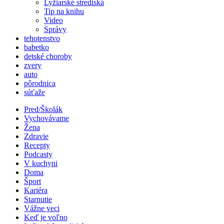
Lyžiarské strediská
Tip na knihu
Video
Správy
tehotenstvo
babetko
detské choroby
zvery
auto
pôrodnica
súťaže
Pred/Školák
Vychovávame
Žena
Zdravie
Recepty
Podcasty
V kuchyni
Doma
Šport
Kariéra
Starnutie
Vážne veci
Keď je voľno