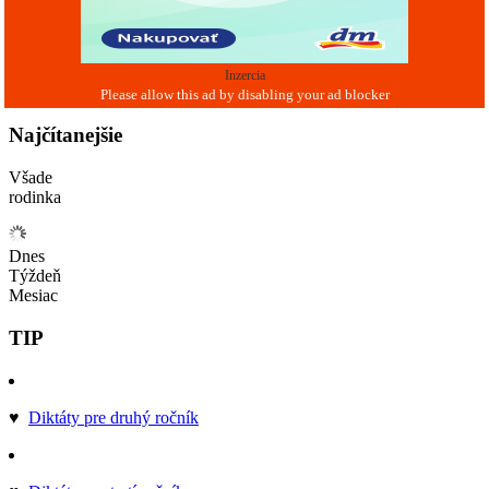
Inzercia
Najčítanejšie
Všade
rodinka
Dnes
Týždeň
Mesiac
TIP
♥
Diktáty pre druhý ročník