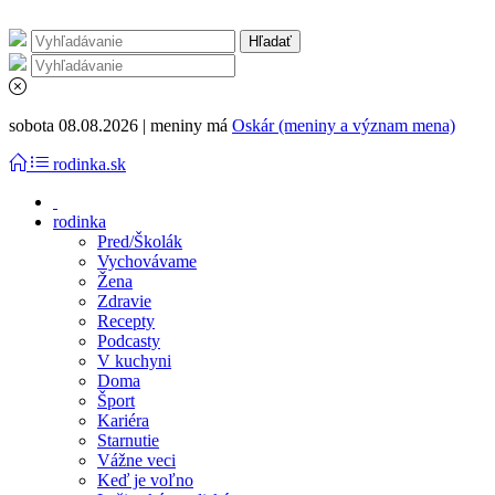
sobota 08.08.2026 | meniny má
Oskár (meniny a význam mena)
rodinka.sk
rodinka
Pred/Školák
Vychovávame
Žena
Zdravie
Recepty
Podcasty
V kuchyni
Doma
Šport
Kariéra
Starnutie
Vážne veci
Keď je voľno