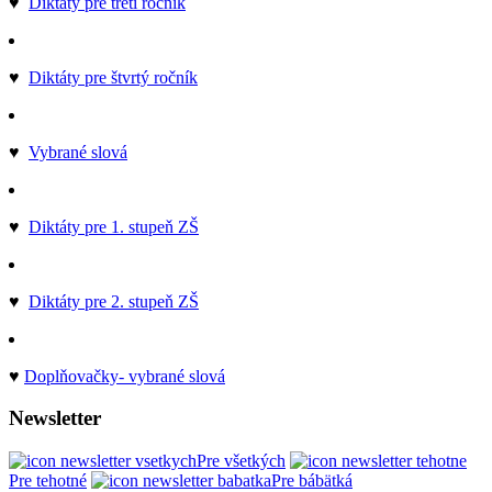
♥
Diktáty pre tretí ročník
♥
Diktáty pre štvrtý ročník
♥
Vybrané slová
♥
Diktáty pre 1. stupeň ZŠ
♥
Diktáty pre 2. stupeň ZŠ
♥
Doplňovačky- vybrané slová
Newsletter
Pre všetkých
Pre tehotné
Pre bábätká