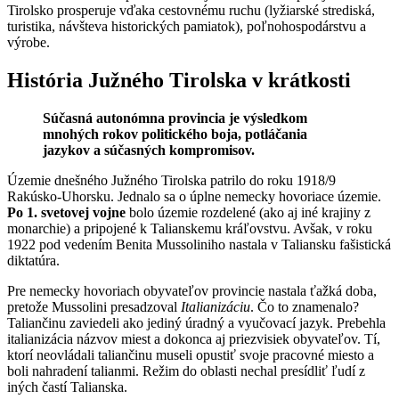
Tirolsko prosperuje vďaka cestovnému ruchu (lyžiarské strediská,
turistika, návšteva historických pamiatok), poľnohospodárstvu a
výrobe.
História Južného Tirolska v krátkosti
Súčasná autonómna provincia je výsledkom
mnohých rokov politického boja, potláčania
jazykov a súčasných kompromisov.
Územie dnešného Južného Tirolska patrilo do roku 1918/9
Rakúsko-Uhorsku. Jednalo sa o úplne nemecky hovoriace územie.
Po 1. svetovej vojne
bolo územie rozdelené (ako aj iné krajiny z
monarchie) a pripojené k Talianskemu kráľovstvu. Avšak, v roku
1922 pod vedením Benita Mussoliniho nastala v Taliansku fašistická
diktatúra.
Pre nemecky hovoriach obyvateľov provincie nastala ťažká doba,
pretože Mussolini presadzoval
Italianizáciu
. Čo to znamenalo?
Taliančinu zaviedeli ako jediný úradný a vyučovací jazyk. Prebehla
italianizácia názvov miest a dokonca aj priezvisiek obyvateľov. Tí,
ktorí neovládali taliančinu museli opustiť svoje pracovné miesto a
boli nahradení talianmi. Režim do oblasti nechal presídliť ľudí z
iných častí Talianska.