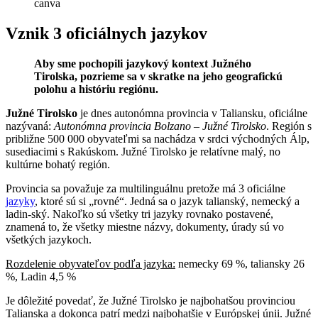
canva
Vznik 3 oficiálnych jazykov
Aby sme pochopili jazykový kontext Južného
Tirolska, pozrieme sa v skratke na jeho geografickú
polohu a históriu regiónu.
Južné Tirolsko
je dnes autonómna provincia v Taliansku, oficiálne
nazývaná:
Autonómna provincia Bolzano – Južné Tirolsko
. Región s
približne 500 000 obyvateľmi sa nachádza v srdci východných Álp,
susediacimi s Rakúskom. Južné Tirolsko je relatívne malý, no
kultúrne bohatý región.
Provincia sa považuje za multilinguálnu pretože má 3 oficiálne
jazyky
, ktoré sú si „rovné“. Jedná sa o jazyk talianský, nemecký a
ladin-ský. Nakoľko sú všetky tri jazyky rovnako postavené,
znamená to, že všetky miestne názvy, dokumenty, úrady sú vo
všetkých jazykoch.
Rozdelenie obyvateľov podľa jazyka:
nemecky 69 %, taliansky 26
%, Ladin 4,5 %
Je dôležité povedať, že Južné Tirolsko je najbohatšou provinciou
Talianska a dokonca patrí medzi najbohatšie v Európskej únii. Južné