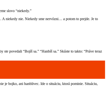
jeme slovo “niekedy.”
 A niekedy nie. Niekedy sme nervózni… a potom to prejde. Je to
y ste povedali “Bojíš sa.” “Hanbíš sa.” Skúste to takto: “Práve teraz
e je bojko, ani hanblivec. Ide o situáciu, ktorá pominie. Situáciu,