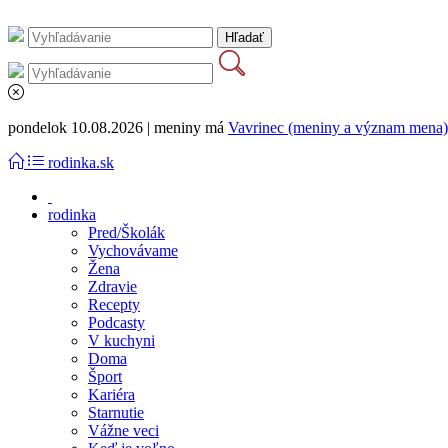
pondelok 10.08.2026 | meniny má
Vavrinec (meniny a význam mena)
rodinka.sk
rodinka
Pred/Školák
Vychovávame
Žena
Zdravie
Recepty
Podcasty
V kuchyni
Doma
Šport
Kariéra
Starnutie
Vážne veci