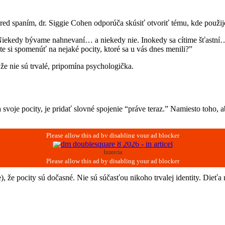
pred spaním, dr. Siggie Cohen odporúča skúsiť otvoriť tému, kde použi
iekedy bývame nahnevaní… a niekedy nie. Inokedy sa cítime šťastní…
te si spomenúť na nejaké pocity, ktoré sa u vás dnes menili?”
že nie sú trvalé, pripomína psychologička.
voje pocity, je pridať slovné spojenie “práve teraz.” Namiesto toho, ab
Inzercia
 že pocity sú dočasné. Nie sú súčasťou nikoho trvalej identity. Dieťa ni