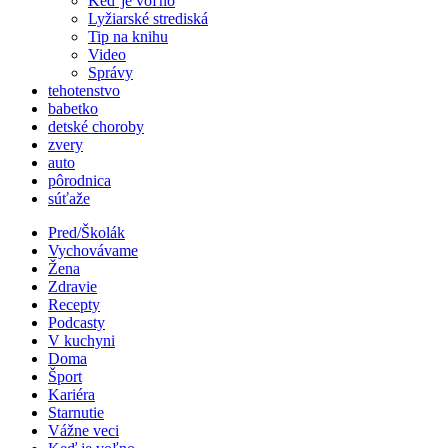
Keď je voľno
Lyžiarské strediská
Tip na knihu
Video
Správy
tehotenstvo
babetko
detské choroby
zvery
auto
pôrodnica
súťaže
Pred/Školák
Vychovávame
Žena
Zdravie
Recepty
Podcasty
V kuchyni
Doma
Šport
Kariéra
Starnutie
Vážne veci