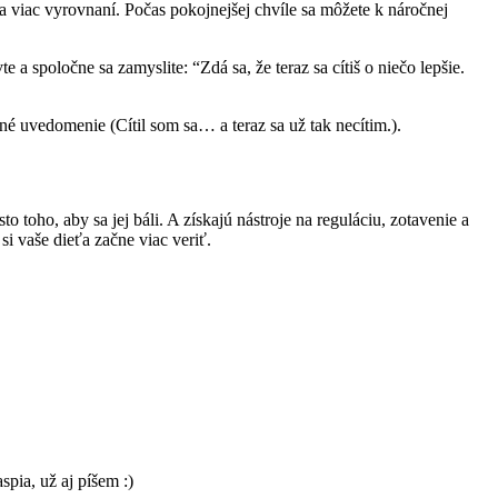
ia viac vyrovnaní. Počas pokojnejšej chvíle sa môžete k náročnej
 a spoločne sa zamyslite: “Zdá sa, že teraz sa cítiš o niečo lepšie.
é uvedomenie (Cítil som sa… a teraz sa už tak necítim.).
o toho, aby sa jej báli. A získajú nástroje na reguláciu, zotavenie a
si vaše dieťa začne viac veriť.
pia, už aj píšem :)