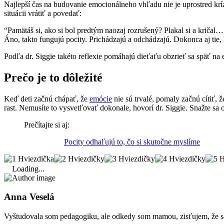
Najlepší čas na budovanie emocionálneho vhľadu nie je uprostred krízy
situácii vrátiť a povedať:
“Pamätáš si, ako si bol predtým naozaj rozrušený? Plakal si a kričal… t
Áno, takto fungujú pocity. Prichádzajú a odchádzajú. Dokonca aj tie, 
Podľa dr. Siggie takéto reflexie pomáhajú dieťaťu obzrieť sa späť n
Prečo je to dôležité
Keď deti začnú chápať, že
emócie
nie sú trvalé, pomaly začnú cítiť, ž
rast. Nemusíte to vysvetľovať dokonale, hovorí dr. Siggie. Snažte sa 
Prečítajte si aj:
Pocity odhaľujú to, čo si skutočne myslíme
Loading...
Anna Veselá
Vyštudovala som pedagogiku, ale odkedy som mamou, zisťujem, že sa st