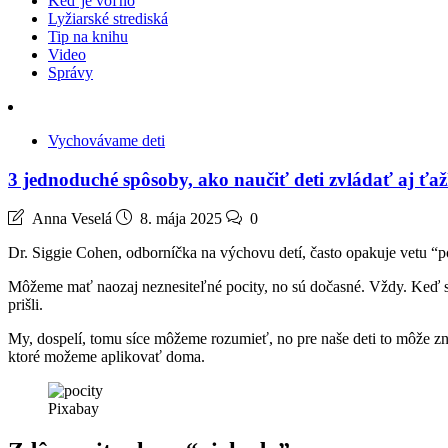
Keď je voľno
Lyžiarské strediská
Tip na knihu
Video
Správy
Vychovávame deti
3 jednoduché spôsoby, ako naučiť deti zvládať aj ťaž
Anna Veselá
8. mája 2025
0
Dr. Siggie Cohen, odborníčka na výchovu detí, často opakuje vetu “p
Môžeme mať naozaj neznesiteľné pocity, no sú dočasné. Vždy. Keď si i
prišli.
My, dospelí, tomu síce môžeme rozumieť, no pre naše deti to môže zn
ktoré možeme aplikovať doma.
Pixabay