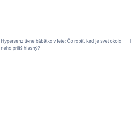
Hypersenzitívne bábätko v lete: Čo robiť, keď je svet okolo
neho príliš hlasný?