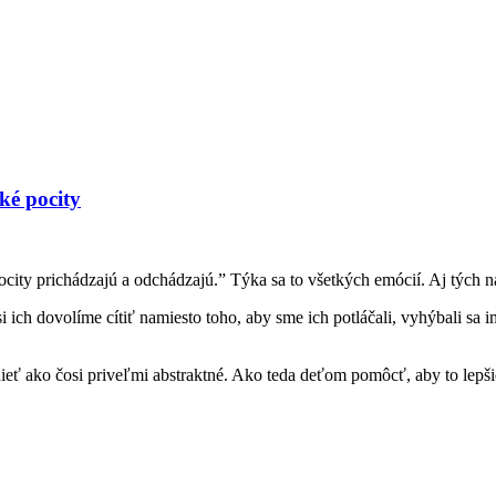
ké pocity
ocity prichádzajú a odchádzajú.” Týka sa to všetkých emócií. Aj tých 
ch dovolíme cítiť namiesto toho, aby sme ich potláčali, vyhýbali sa im 
ieť ako čosi priveľmi abstraktné. Ako teda deťom pomôcť, aby to lepš