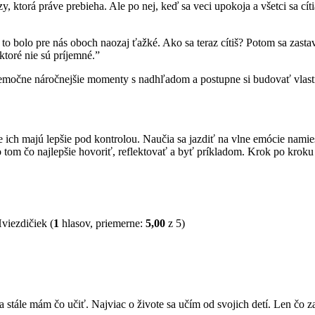
, ktorá práve prebieha. Ale po nej, keď sa veci upokoja a všetci sa cít
o bolo pre nás oboch naozaj ťažké. Ako sa teraz cítiš? Potom sa zastavte
ktoré nie sú príjemné.”
a emočne náročnejšie momenty s nadhľadom a postupne si budovať vlastn
e ich majú lepšie pod kontrolou. Naučia sa jazdiť na vlne emócie namiest
o tom čo najlepšie hovoriť, reflektovať a byť príkladom. Krok po kroku 
(
1
hlasov, priemerne:
5,00
z 5)
ále mám čo učiť. Najviac o živote sa učím od svojich detí. Len čo zas