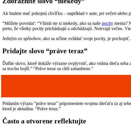
Zdôraznite slovo “niekedy”
Ak budete mať pokojnú chvíľku – napríklad v aute, pri večeri alebo 
“Môžete povedať: “Všimli ste si niekedy, ako sa naše
pocity
menia? N
preto, že všetky pocity prichádzajú a odchádzajú. Netrvajú večne. Vie
Jedným zo spôsobov, ako sa učíme zvládať svoje pocity, je pochopiť, 
Pridajte slovo “práve teraz”
Ďalšie slovo, ktoré dokáže výrazne ovplyvniť, ako vníma dieťa seba a s
sa trochu bojíš.” “Práve teraz sa cítiš zahanbene.”
Pridaním výrazu “práve teraz” pripomeniete svojmu dieťaťu (a aj sebe),
ktorá je aktuálna. “Práve teraz.”
Často a otvorene reflektujte