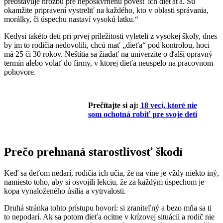
predstavuje hrozbu pre nepoškvrnenú povesť ich dieťaťa. Sú
okamžite pripravení vystreliť na každého, kto v oblasti správania,
morálky, či úspechu nastaví vysokú latku.“
Kedysi takéto deti pri prvej príležitosti vyleteli z vysokej školy, dnes
by im to rodičia nedovolili, chcú mať „dieťa“ pod kontrolou, hoci
má 25 či 30 rokov. Neštítia sa žiadať na univerzite o ďalší opravný
termín alebo volať do firmy, v ktorej dieťa neuspelo na pracovnom
pohovore.
Prečítajte si aj:
18 vecí, ktoré nie
som ochotná robiť pre svoje deti
Prečo prehnaná starostlivosť škodí
Keď sa deťom nedarí, rodičia ich učia, že na vine je vždy niekto iný,
namiesto toho, aby si osvojili lekciu, že za každým úspechom je
kopa vynaloženého úsilia a vytrvalosti.
Druhá stránka tohto prístupu hovorí: si zraniteľný a bezo mňa sa ti
to nepodarí. Ak sa potom dieťa ocitne v krízovej situácii a rodič nie