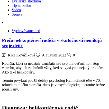
Lyžiarské strediská
Tip na knihu
Video
Správy
Vychovávame deti
Prečo helikoptéroví rodičia v skutočnosti nemilujú
svoje deti?
Kika Kováčiková
9. augusta 2022
0
Rodičia, ktorí sa neustále vznášajú nad svojimi deťmi, non-stop
v strehu, aby ich zachránili vždy, keď sa vyskytne nejaký problém.
Ako také helikoptéry.
Termín prvýkrát použil detský psychológ Haim Ginott ešte v 70.
rokoch minulého storočia, dnes je v psychologickej literatúre bežne
používaný.
Diagnóza: helikoptérový rodič