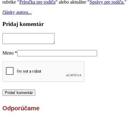
rubrike "
Príručka pre rodiča
" alebo aktuálne "
Správy pre rodiča.
"
články autora...
Pridaj komentár
Meno
*
Odporúčame