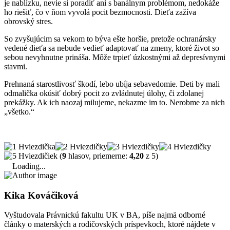
je nablízku, nevie si poradiť ani s banálnym problémom, nedokáže
ho riešiť, čo v ňom vyvolá pocit bezmocnosti. Dieťa zažíva
obrovský stres.
So zvyšujúcim sa vekom to býva ešte horšie, pretože ochranársky
vedené dieťa sa nebude vedieť adaptovať na zmeny, ktoré život so
sebou nevyhnutne prináša. Môže trpieť úzkostnými až depresívnymi
stavmi.
Prehnaná starostlivosť škodí, lebo ubíja sebavedomie. Deti by mali
odmalička okúsiť dobrý pocit zo zvládnutej úlohy, či zdolanej
prekážky. Ak ich naozaj milujeme, nekazme im to. Nerobme za nich
„všetko.“
(
9
hlasov, priemerne:
4,20
z 5)
Loading...
Kika Kováčiková
Vyštudovala Právnickú fakultu UK v BA, píše najmä odborné
články o materských a rodičovských príspevkoch, ktoré nájdete v