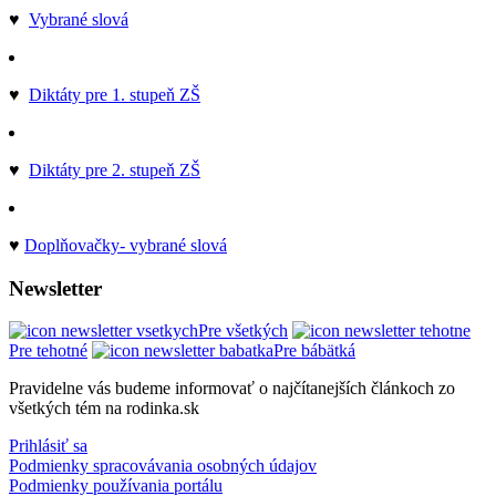
♥
Vybrané slová
♥
Diktáty pre 1. stupeň ZŠ
♥
Diktáty pre 2. stupeň ZŠ
♥
Doplňovačky- vybrané slová
Newsletter
Pre všetkých
Pre tehotné
Pre bábätká
Pravidelne vás budeme informovať o najčítanejších článkoch zo
všetkých tém na rodinka.sk
Prihlásiť sa
Podmienky spracovávania osobných údajov
Podmienky používania portálu