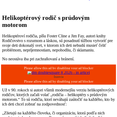
Helikoptérový rodič s prúdovým
motorom
Helikoptéroví rodičia, píšu Foster Cline a Jim Fay, autori knihy
Rodičovstvo s rozumom a láskou, sú posadnutí túžbou vytvoriť pre
svoje deti dokonalý svet, v ktorom ich deti nebudú musieť čeliť
problémom, nepríjemnostiam, nepohodliu, či sklamaniu.
No neostáva iba pri zachraňovaní a bránení.
Inzercia
Už v 90. rokoch si autori všimli modernejšiu verziu helikoptérových
rodičov, ktorých začali volať „rodičia – helikoptéry s prúdovým
motorom.“ To sú rodičia, ktorí neváhajú zaútočiť na každého, kto by
ich deti chcel zobrať na zodpovednosť:
„Zlietajú na každého človeka, či organizáciu, ktorá podľa nich