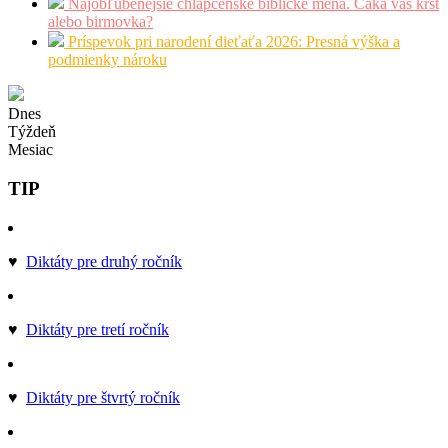
Najobľúbenejšie chlapčenské biblické mená. Čaká vás krst
alebo birmovka?
Príspevok pri narodení dieťaťa 2026: Presná výška a
podmienky nároku
Dnes
Týždeň
Mesiac
TIP
♥
Diktáty pre druhý ročník
♥
Diktáty pre tretí ročník
♥
Diktáty pre štvrtý ročník