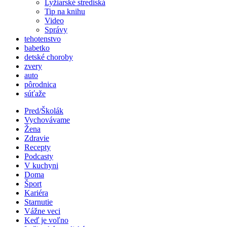
Lyžiarské strediská
Tip na knihu
Video
Správy
tehotenstvo
babetko
detské choroby
zvery
auto
pôrodnica
súťaže
Pred/Školák
Vychovávame
Žena
Zdravie
Recepty
Podcasty
V kuchyni
Doma
Šport
Kariéra
Starnutie
Vážne veci
Keď je voľno