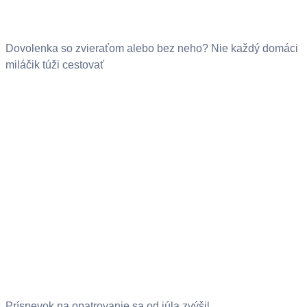
Dovolenka so zvieraťom alebo bez neho? Nie každý domáci
miláčik túži cestovať
Príspevok na opatrovanie sa od júla zvýšil