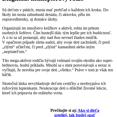
Sú deťom v pätách, musia mať prehľad o každom ich kroku. Do
školy im nosia zabudnutú desiatu, či aktovku, píšu im
ospravedlnenky, aj domáce úlohy.
Organizujú im množstvo krúžkov a aktivít, robia im pritom
osobných šoférov. Čím hustejší diár, tým lepšie pre ich budúcnosť.
A o to sa už postarajú, aby nad ňou nevisel žiaden mráčik.
V opačnom prípade zletia nadol, aby svoje deti zachránili, či pred
„zlými“ učiteľmi, či pred „zlými“ kamarátmi alebo iným
„nepriateľom.“
Títo mega-aktívni rodičia bývajú vnímaní svojím okolím ako super-
hrdinovia, hodní príkladu. Mnohí sa s nimi porovnávajú a neraz si
vyčítajú, že nerobia pre svoje deti „všetko.“ Práve v tom je však ten
háčik.
Skutočná láska nevyhladzuje deťom cestičky a neobsypáva ich
ružovými lupienkami. Neukracuje deti o dôležité životné lekcie,
ktoré ich pripravia do reálneho sveta.
Prečítajte si aj:
Ako si dieťa
ustelieš, tak budeš spať