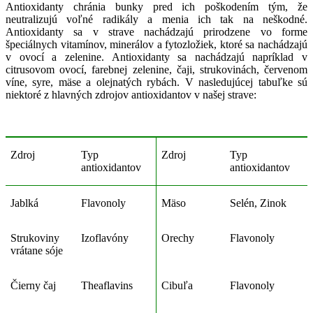
Antioxidanty chránia bunky pred ich poškodením tým, že
neutralizujú voľné radikály a menia ich tak na neškodné.
Antioxidanty sa v strave nachádzajú prirodzene vo forme
špeciálnych vitamínov, minerálov a fytozložiek, ktoré sa nachádzajú
v ovocí a zelenine. Antioxidanty sa nachádzajú napríklad v
citrusovom ovocí, farebnej zelenine, čaji, strukovinách, červenom
víne, syre, mäse a olejnatých rybách. V nasledujúcej tabuľke sú
niektoré z hlavných zdrojov antioxidantov v našej strave:
Zdroj
Typ
Zdroj
Typ
antioxidantov
antioxidantov
Jablká
Flavonoly
Mäso
Selén, Zinok
Strukoviny
Izoflavóny
Orechy
Flavonoly
vrátane sóje
Čierny čaj
Theaflavins
Cibuľa
Flavonoly