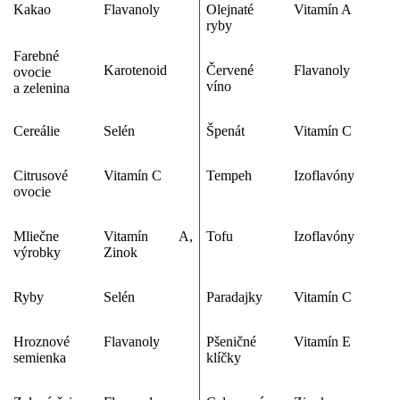
Kakao
Flavanoly
Olejnaté
Vitamín A
ryby
Farebné
Karotenoid
Červené
Flavanoly
ovocie
víno
a zelenina
Cereálie
Selén
Špenát
Vitamín C
Citrusové
Vitamín C
Tempeh
Izoflavóny
ovocie
Mliečne
Vitamín A,
Tofu
Izoflavóny
výrobky
Zinok
Ryby
Selén
Paradajky
Vitamín C
Hroznové
Flavanoly
Pšeničné
Vitamín E
semienka
klíčky