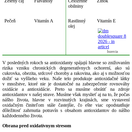
Zelený čaj
Flavanoly
Celozrnné
Zinok
obilniny
Pečeň
Vitamín A
Rastlinný
Vitamín E
olej
Inzercia
V posledných rokoch sa antioxidanty spájajú hlavne so znižovaním
rizika vzniku chronických degeneratívnych ochorení, ako sú
cukrovka, obezita, srdcové choroby a rakovina, ako aj s možnosťou
dožiť sa vyššieho veku. Naše telo produkuje antioxidačné látky
v množstve, ktoré nie je dostatočné na zabezpečenie rovnováhy
oxidácie a antioxidácie. Preto sa musíme obrátiť na zdroje
antioxidantov v našej strave. Musíme však myslieť aj na to, že počas
nášho života, hlavne v rozvinutých krajinách, sme vystavení
oxidačným činiteľom stále častejšie, čo ešte viac opodstatňuje
dôležitosť zahrnutia potravín s obsahom antioxidantov do nášho
každodenného života.
Obrana pred oxidatívnym stresom