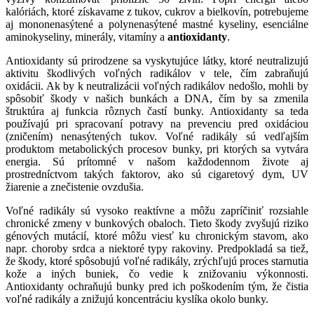
kalóriách, ktoré získavame z tukov, cukrov a bielkovín, potrebujeme
aj mononenasýtené a polynenasýtené mastné kyseliny, esenciálne
aminokyseliny, minerály, vitamíny a
antioxidanty
.
Antioxidanty sú prirodzene sa vyskytujúce látky, ktoré neutralizujú
aktivitu škodlivých voľných radikálov v tele, čím zabraňujú
oxidácii. Ak by k neutralizácii voľných radikálov nedošlo, mohli by
spôsobiť škody v našich bunkách a DNA, čím by sa zmenila
štruktúra aj funkcia rôznych častí bunky. Antioxidanty sa teda
používajú pri spracovaní potravy na prevenciu pred oxidáciou
(zničením) nenasýtených tukov. Voľné radikály sú vedľajším
produktom metabolických procesov bunky, pri ktorých sa vytvára
energia. Sú prítomné v našom každodennom živote aj
prostredníctvom takých faktorov, ako sú cigaretový dym, UV
žiarenie a znečistenie ovzdušia.
Voľné radikály sú vysoko reaktívne a môžu zapríčiniť rozsiahle
chronické zmeny v bunkových obaloch. Tieto škody zvyšujú riziko
génových mutácií, ktoré môžu viesť ku chronickým stavom, ako
napr. choroby srdca a niektoré typy rakoviny. Predpokladá sa tiež,
že škody, ktoré spôsobujú voľné radikály, zrýchľujú proces starnutia
kože a iných buniek, čo vedie k znižovaniu výkonnosti.
Antioxidanty ochraňujú bunky pred ich poškodením tým, že čistia
voľné radikály a znižujú koncentráciu kyslíka okolo bunky.