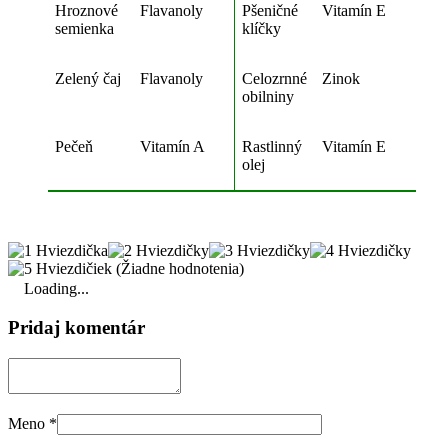
Hroznové
Flavanoly
Pšeničné
Vitamín E
semienka
klíčky
Zelený čaj
Flavanoly
Celozrnné
Zinok
obilniny
Pečeň
Vitamín A
Rastlinný
Vitamín E
olej
(Žiadne hodnotenia)
Loading...
Pridaj komentár
Meno
*