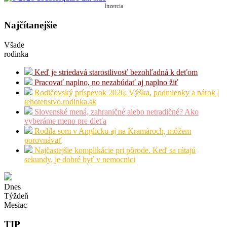
Inzercia
Najčítanejšie
Všade
rodinka
Keď je striedavá starostlivosť bezohľadná k deťom
Pracovať naplno, no nezabúdať aj naplno žiť
Rodičovský príspevok 2026: Výška, podmienky a nárok |
tehotenstvo.rodinka.sk
Slovenské mená, zahraničné alebo netradičné? Ako
vyberáme meno pre dieťa
Rodila som v Anglicku aj na Kramároch, môžem
porovnávať
Najčastejšie komplikácie pri pôrode. Keď sa rátajú
sekundy, je dobré byť v nemocnici
Dnes
Týždeň
Mesiac
TIP