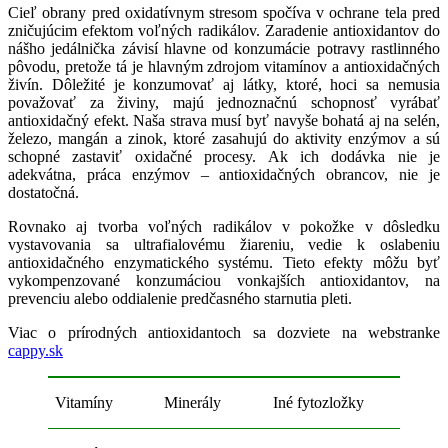
Cieľ obrany pred oxidatívnym stresom spočíva v ochrane tela pred
zničujúcim efektom voľných radikálov. Zaradenie antioxidantov do
nášho jedálnička závisí hlavne od konzumácie potravy rastlinného
pôvodu, pretože tá je hlavným zdrojom vitamínov a antioxidačných
živín. Dôležité je konzumovať aj látky, ktoré, hoci sa nemusia
považovať za živiny, majú jednoznačnú schopnosť vyrábať
antioxidačný efekt. Naša strava musí byť navyše bohatá aj na selén,
železo, mangán a zinok, ktoré zasahujú do aktivity enzýmov a sú
schopné zastaviť oxidačné procesy. Ak ich dodávka nie je
adekvátna, práca enzýmov – antioxidačných obrancov, nie je
dostatočná.
Rovnako aj tvorba voľných radikálov v pokožke v dôsledku
vystavovania sa ultrafialovému žiareniu, vedie k oslabeniu
antioxidačného enzymatického systému. Tieto efekty môžu byť
vykompenzované konzumáciou vonkajších antioxidantov, na
prevenciu alebo oddialenie predčasného starnutia pleti.
Viac o prírodných antioxidantoch sa dozviete na webstranke
cappy.sk
Vitamíny
Minerály
Iné fytozložky