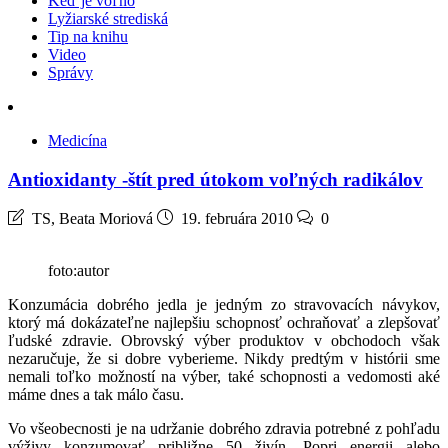
Keď je voľno
Lyžiarské strediská
Tip na knihu
Video
Správy
Medicína
Antioxidanty -štít pred útokom voľných radikálov
TS, Beata Moriová
19. februára 2010
0
foto:autor
Konzumácia dobrého jedla je jedným zo stravovacích návykov,
ktorý má dokázateľne najlepšiu schopnosť ochraňovať a zlepšovať
ľudské zdravie. Obrovský výber produktov v obchodoch však
nezaručuje, že si dobre vyberieme. Nikdy predtým v histórii sme
nemali toľko možností na výber, také schopnosti a vedomosti aké
máme dnes a tak málo času.
Vo všeobecnosti je na udržanie dobrého zdravia potrebné z pohľadu
výživy konzumovať približne 50 živín. Popri energii alebo