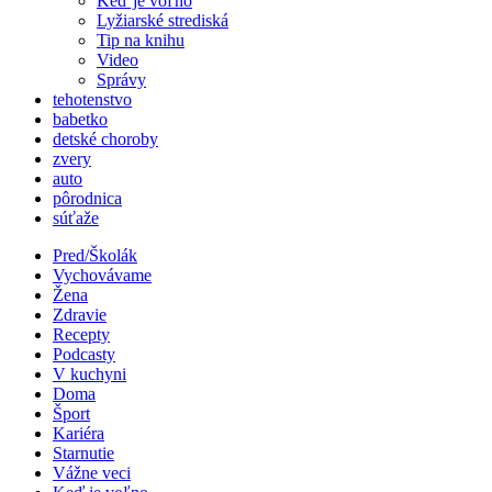
Keď je voľno
Lyžiarské strediská
Tip na knihu
Video
Správy
tehotenstvo
babetko
detské choroby
zvery
auto
pôrodnica
súťaže
Pred/Školák
Vychovávame
Žena
Zdravie
Recepty
Podcasty
V kuchyni
Doma
Šport
Kariéra
Starnutie
Vážne veci