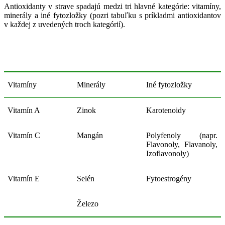
Antioxidanty v strave spadajú medzi tri hlavné kategórie: vitamíny,
minerály a iné fytozložky (pozri tabuľku s príkladmi antioxidantov
v každej z uvedených troch kategórií).
Vitamíny
Minerály
Iné fytozložky
Vitamín A
Zinok
Karotenoidy
Vitamín C
Mangán
Polyfenoly
(napr.
Flavonoly, Flavanoly,
Izoflavonoly)
Vitamín E
Selén
Fytoestrogény
Železo