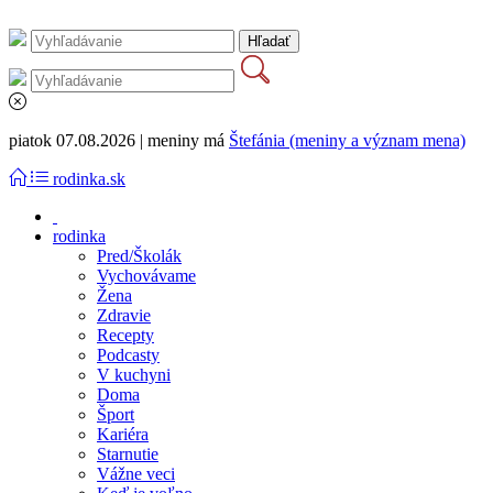
piatok 07.08.2026 | meniny má
Štefánia (meniny a význam mena)
rodinka.sk
rodinka
Pred/Školák
Vychovávame
Žena
Zdravie
Recepty
Podcasty
V kuchyni
Doma
Šport
Kariéra
Starnutie
Vážne veci