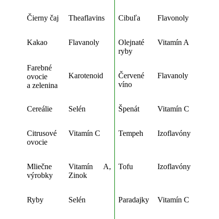
Čierny čaj
Theaflavins
Cibuľa
Flavonoly
Kakao
Flavanoly
Olejnaté
Vitamín A
ryby
Farebné
Karotenoid
Červené
Flavanoly
ovocie
víno
a zelenina
Cereálie
Selén
Špenát
Vitamín C
Citrusové
Vitamín C
Tempeh
Izoflavóny
ovocie
Mliečne
Vitamín A,
Tofu
Izoflavóny
výrobky
Zinok
Ryby
Selén
Paradajky
Vitamín C