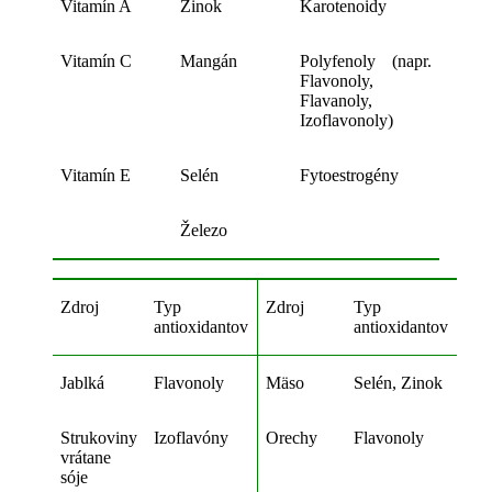
Vitamín A
Zinok
Karotenoidy
Vitamín C
Mangán
Polyfenoly
(napr.
Flavonoly,
Flavanoly,
Izoflavonoly)
Vitamín E
Selén
Fytoestrogény
Železo
Zdroj
Typ
Zdroj
Typ
antioxidantov
antioxidantov
Jablká
Flavonoly
Mäso
Selén, Zinok
Strukoviny
Izoflavóny
Orechy
Flavonoly
vrátane
sóje