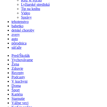
Keď je voľno
Lyžiarské strediská
Tip na knihu
Video
Správy
tehotenstvo
babetko
detské choroby
zvery
auto
pôrodnica
súťaže
Pred/Školák
Vychovávame
Žena
Zdravie
Recepty
Podcasty
V kuchyni
Doma
Šport
Kariéra
Starnutie
Vážne veci