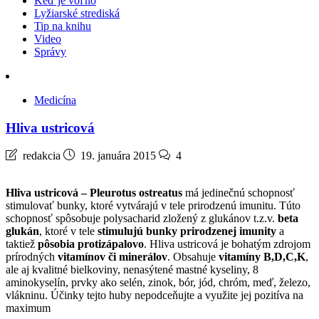
Keď je voľno
Lyžiarské strediská
Tip na knihu
Video
Správy
Medicína
Hliva ustricová
redakcia
19. januára 2015
4
Hliva ustricová – Pleurotus ostreatus
má jedinečnú schopnosť
stimulovať bunky, ktoré vytvárajú v tele prirodzenú imunitu. Túto
schopnosť spôsobuje polysacharid zložený z glukánov t.z.v.
beta
glukán
, ktoré v tele
stimulujú bunky prirodzenej imunity
a
taktiež
pôsobia protizápalovo
. Hliva ustricová je bohatým zdrojom
prírodných
vitamínov či minerálov
. Obsahuje
vitamíny B,D,C,K
,
ale aj kvalitné bielkoviny, nenasýtené mastné kyseliny, 8
aminokyselín, prvky ako selén, zinok, bór, jód, chróm, meď, železo,
vlákninu. Účinky tejto huby nepodceňujte a využite jej pozitíva na
maximum