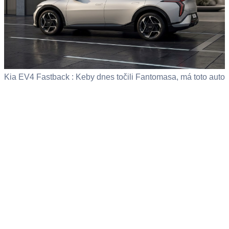
Kia EV4 Fastback : Keby dnes točili Fantomasa, má toto auto