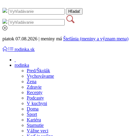
piatok 07.08.2026 | meniny má
Štefánia (meniny a význam mena)
rodinka.sk
rodinka
Pred/Školák
Vychovávame
Žena
Zdravie
Recepty
Podcasty
V kuchyni
Doma
Šport
Kariéra
Starnutie
Vážne veci