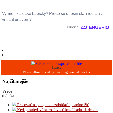
Vymreli klasické babičky? Prečo sú dnešní starí rodičia z
vnúčat unavení?
Inzercia
Najčítanejšie
Všade
rodinka
Pracovať naplno, no nezabúdať aj naplno žiť
Keď je striedavá starostlivosť bezohľadná k deťom