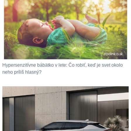
Hypersenzitívne bábätko v lete: Čo robiť, keď je svet okolo
neho príliš hlasný?