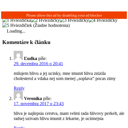
(Žiadne hodnotenia)
Loading...
Komentáre k článku
Ľudka
píše:
29. decembra 2016 o 20:41
milujem hlivu a jej ucinky, mne imunit hliva znizila
cholesterol a vdaka nej som menej „soplava“ pocas zimy
Reply
Veronika
píše:
17. novembra 2017 o 23:43
hliva je najlepsia cerstva, mam velmi rada hlivovy perkelt, ale
radsej uzivam hlivu imunit z lekarne, je ucinnejsia