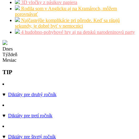
3D vločky z pásikov papiera
Rodila som v Anglicku aj na Kramároch, môžem
porovnávať
Najčastejšie komplikácie pri pôrode. Keď sa rátajú
sekundy, je dobré byť v nemocnici
4 hudobno-pohybové hry aj na detskú narodeninovú party
Dnes
Týždeň
Mesiac
TIP
♥
Diktáty pre druhý ročník
♥
Diktáty pre tretí ročník
♥
Diktáty pre štvrtý ročník