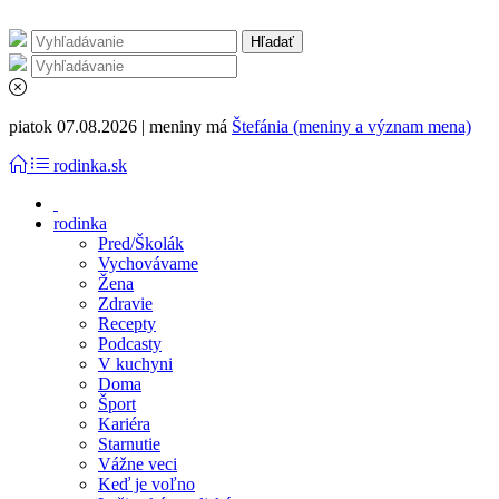
piatok 07.08.2026 | meniny má
Štefánia (meniny a význam mena)
rodinka.sk
rodinka
Pred/Školák
Vychovávame
Žena
Zdravie
Recepty
Podcasty
V kuchyni
Doma
Šport
Kariéra
Starnutie
Vážne veci
Keď je voľno