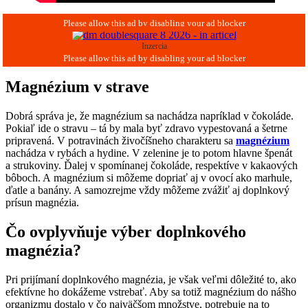
Inzercia
Magnézium v strave
Dobrá správa je, že magnézium sa nachádza napríklad v čokoláde.
Pokiaľ ide o stravu – tá by mala byť zdravo vypestovaná a šetrne
pripravená. V potravinách živočíšneho charakteru sa
magnézium
nachádza v rybách a hydine. V zelenine je to potom hlavne špenát
a strukoviny. Ďalej v spomínanej čokoláde, respektíve v kakaových
bôboch. A magnézium si môžeme dopriať aj v ovocí ako marhule,
ďatle a banány. A samozrejme vždy môžeme zvážiť aj doplnkový
prísun magnézia.
Čo ovplyvňuje výber doplnkového
magnézia?
Pri prijímaní doplnkového magnézia, je však veľmi dôležité to, ako
efektívne ho dokážeme vstrebať. Aby sa totiž magnézium do nášho
organizmu dostalo v čo najväčšom množstve, potrebuje na to