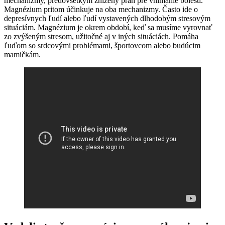
mechanizmy, predovšetkým znížený prah pre vnímanie bolesti.
Magnézium pritom účinkuje na oba mechanizmy. Často ide o
depresívnych ľudí alebo ľudí vystavených dlhodobým stresovým
situáciám. Magnézium je okrem období, keď sa musíme vyrovnať
zo zvýšeným stresom, užitočné aj v iných situáciách. Pomáha
ľuďom so srdcovými problémami, športovcom alebo budúcim
mamičkám.