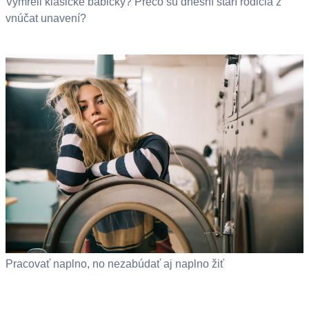
Vymreli klasické babičky? Prečo sú dnešní starí rodičia z
vnúčat unavení?
Pracovať naplno, no nezabúdať aj naplno žiť