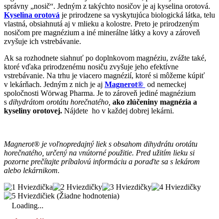
správny „nosič“. Jedným z takýchto nosičov je aj kyselina orotová.
Kyselina orotová
je prirodzene sa vyskytujúca biologická látka, telu
vlastná, obsiahnutá aj v mlieku a kolostre. Preto je prirodzeným
nosičom pre magnézium a iné minerálne látky a kovy a zároveň
zvyšuje ich vstrebávanie.
Ak sa rozhodnete siahnuť po doplnkovom magnéziu, zvážte také,
ktoré vďaka prirodzenému nosiču zvyšuje jeho efektívne
vstrebávanie. Na trhu je viacero magnézií, ktoré si môžeme kúpiť
v lekárňach. Jedným z nich je aj
Magnerot®
od nemeckej
spoločnosti Wörwag Pharma. Je to zároveň jediné magnézium
s
dihydrátom orotátu horečnatého,
ako zlúčeniny magnézia a
kyseliny orotovej.
Nájdete ho v každej dobrej lekárni.
Magnerot® je voľnopredajný liek s obsahom dihydrátu orotátu
horečnatého, určený na vnútorné použitie. Pred užitím lieku si
pozorne prečítajte príbalovú informáciu a poraďte sa s lekárom
alebo lekárnikom.
(Žiadne hodnotenia)
Loading...