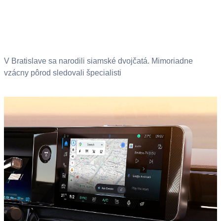
V Bratislave sa narodili siamské dvojčatá. Mimoriadne
vzácny pôrod sledovali špecialisti