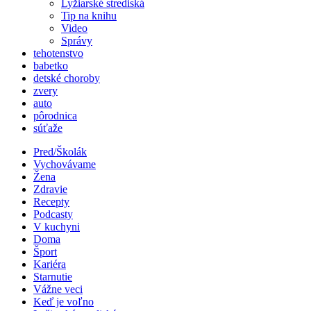
Lyžiarské strediská
Tip na knihu
Video
Správy
tehotenstvo
babetko
detské choroby
zvery
auto
pôrodnica
súťaže
Pred/Školák
Vychovávame
Žena
Zdravie
Recepty
Podcasty
V kuchyni
Doma
Šport
Kariéra
Starnutie
Vážne veci
Keď je voľno