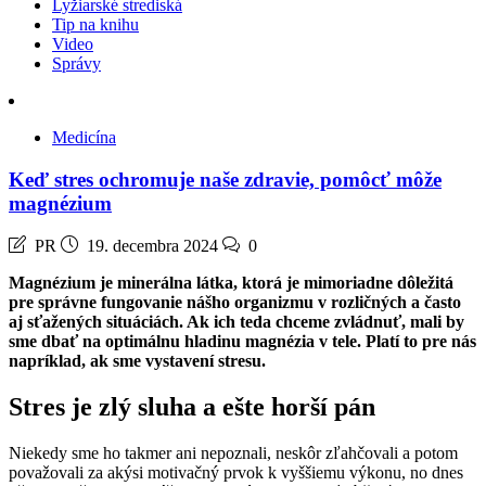
Lyžiarské strediská
Tip na knihu
Video
Správy
Medicína
Keď stres ochromuje naše zdravie, pomôcť môže
magnézium
PR
19. decembra 2024
0
Magnézium je minerálna látka, ktorá je mimoriadne dôležitá
pre správne fungovanie nášho organizmu v rozličných a často
aj sťažených situáciách. Ak ich teda chceme zvládnuť, mali by
sme dbať na optimálnu hladinu magnézia v tele. Platí to pre nás
napríklad, ak sme vystavení stresu.
Stres je zlý sluha a ešte horší pán
Niekedy sme ho takmer ani nepoznali, neskôr zľahčovali a potom
považovali za akýsi motivačný prvok k vyššiemu výkonu, no dnes