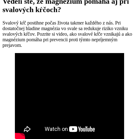
Vedeli ste, že magnézium pomáha aj pri
svalových kŕčoch?
Svalový kŕč postihne počas života takmer každého z nás. Pri
dostatočnej hladine magnézia vo svale sa redukuje riziko vzniku
svalových kŕčov. Pozrite si video, ako svalové kŕče vznikajú a ako
magnézium pomáha pri prevencii proti týmto nepríjemným
prejavom.