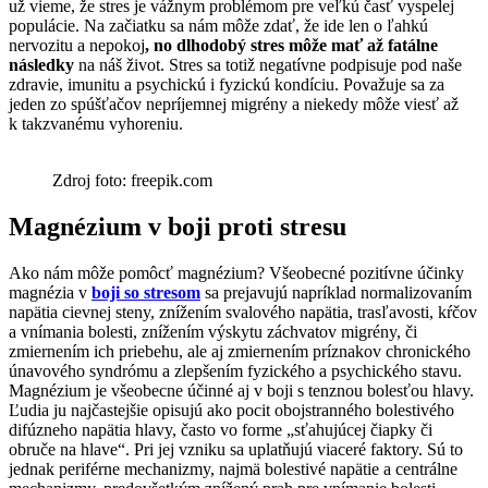
už vieme, že stres je vážnym problémom pre veľkú časť vyspelej
populácie. Na začiatku sa nám môže zdať, že ide len o ľahkú
nervozitu a nepokoj
, no dlhodobý stres môže mať až fatálne
následky
na náš život. Stres sa totiž negatívne podpisuje pod naše
zdravie, imunitu a psychickú i fyzickú kondíciu. Považuje sa za
jeden zo spúšťačov nepríjemnej migrény a niekedy môže viesť až
k takzvanému vyhoreniu.
Zdroj foto: freepik.com
Magnézium v boji proti stresu
Ako nám môže pomôcť magnézium? Všeobecné pozitívne účinky
magnézia v
boji so stresom
sa prejavujú napríklad normalizovaním
napätia cievnej steny, znížením svalového napätia, trasľavosti, kŕčov
a vnímania bolesti, znížením výskytu záchvatov migrény, či
zmiernením ich priebehu, ale aj zmiernením príznakov chronického
únavového syndrómu a zlepšením fyzického a psychického stavu.
Magnézium je všeobecne účinné aj v boji s tenznou bolesťou hlavy.
Ľudia ju najčastejšie opisujú ako pocit obojstranného bolestivého
difúzneho napätia hlavy, často vo forme „sťahujúcej čiapky či
obruče na hlave“. Pri jej vzniku sa uplatňujú viaceré faktory. Sú to
jednak periférne mechanizmy, najmä bolestivé napätie a centrálne