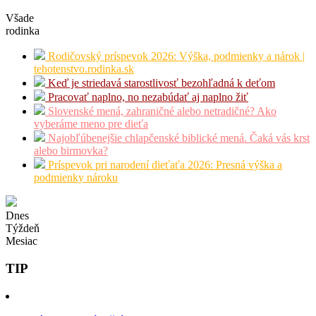
Všade
rodinka
Rodičovský príspevok 2026: Výška, podmienky a nárok |
tehotenstvo.rodinka.sk
Keď je striedavá starostlivosť bezohľadná k deťom
Pracovať naplno, no nezabúdať aj naplno žiť
Slovenské mená, zahraničné alebo netradičné? Ako
vyberáme meno pre dieťa
Najobľúbenejšie chlapčenské biblické mená. Čaká vás krst
alebo birmovka?
Príspevok pri narodení dieťaťa 2026: Presná výška a
podmienky nároku
Dnes
Týždeň
Mesiac
TIP