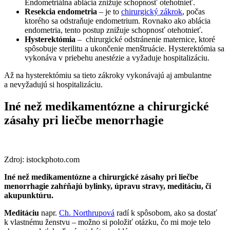
Endometriálna ablácia znižuje schopnosť otehotnieť.
Resekcia endometria
– je to
chirurgický zákrok
, počas
ktorého sa odstraňuje endometrium. Rovnako ako ablácia
endometria, tento postup znižuje schopnosť otehotnieť.
Hysterektómia
– chirurgické odstránenie maternice, ktoré
spôsobuje sterilitu a ukončenie menštruácie. Hysterektómia sa
vykonáva v priebehu anestézie a vyžaduje hospitalizáciu.
Až na hysterektómiu sa tieto zákroky vykonávajú aj ambulantne
a nevyžadujú si hospitalizáciu.
Iné než medikamentózne a chirurgické
zásahy pri liečbe menorrhagie
Zdroj: istockphoto.com
Iné než medikamentózne a chirurgické zásahy pri liečbe
menorrhagie zahŕňajú bylinky, úpravu stravy, meditáciu, či
akupunktúru.
Meditáciu
napr.
Ch. Northrupová
radí k spôsobom, ako sa dostať
k vlastnému ženstvu – možno si položiť otázku, čo mi moje telo