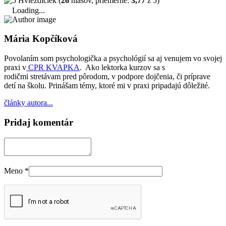
(
26
hlasov, priemerne:
3,77
z 5)
Loading...
Mária Kopčíková
Povolaním som psychologička a psychológií sa aj venujem vo svojej
praxi v
CPR KVAPKA
. Ako lektorka kurzov sa s
rodičmi stretávam pred pôrodom, v podpore dojčenia, či príprave
detí na školu. Prinášam témy, ktoré mi v praxi pripadajú dôležité.
články autora...
Pridaj komentár
Meno
*