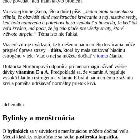
chce povedať, keď mám takýto problém.
Vo svojej knihe (Žena, tělo a duše) píše:
„Jedna moja pacientka si
všimla, že obzvlášť silné menštruačné krvácanie u nej nastáva vtedy,
keď bola namrzená a potrebovala sa vyplakať a hovorila, že keď tak
veľa krváca, má pocit, že jej telo plače pre všetky straty, ktoré
v živote utrpela.“
Téma isto nie ľahká.
Viaceré zdroje uvádzajú, že k riešeniu nadmerného krvácania môže
prispieť úprava stravy –
diéta,
ktorá by mala znižovať hladinu
estrogénu v tele. Viac o nej sa môžete dočítať v
tomto
článku.
Doktorka Northrupová odporúča pri menorrhagii užívať vyššie
dávky
vitamínu E a A
. Predpokladá sa, že vitamín A reguluje
vysokú hladinu estrogénu a vitamín E bráni nadmernému zrážaniu
krvi a pomáha udržiavať normálny prietok krvi.
alchemilka
Bylinky a menštruácia
O
bylinkách
sa v súvislosti s menštruáciou môžete dočítať veľa.
Medzi klasicky odporúčané sa radia:
pastierska kapsička,