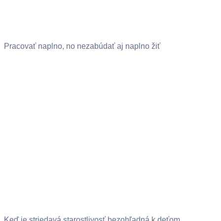
Pracovať naplno, no nezabúdať aj naplno žiť
Keď je striedavá starostlivosť bezohľadná k deťom