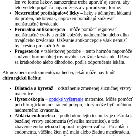
len vo forme liekov, samozrejme treba upraviť aj stravu, aby
telo vedelo prijať čo najviac železa v prirodzenej forme.
Nesteroidné protizápalové lieky
– lieky s účinnými látkami
ibuprofen, niklofenak, naproxen pomáhajú znižovať
menštruačné krvácanie.
Perorálna antikoncepcia
– môže pomôcť regulovať
menštruačné cykly a znížiť epizódy nadmerného alebo dlho
trvajúceho krvácania. Užívanie antikoncepcie však nemusí
byť cestou pre každú ženu.
Progesterón
v tabletkovej podobe – tento hormón napomôže
správnej hormonálnej rovnováhe a znižuje krvácanie. Užíva
sa krátkodobo alebo dlhodobo, podľa odporučenia lekára.
Ak nezaberá medikamentózna liečba, lekár môže navrhnúť
chirurgickú liečbu
:
Dilatácia a kyretáž
– odstránenie zmenenej slizničnej vrstvy
maternice.
Hysteroskopia
–
optické vyšetrenie
maternice. Môže pomôcť
pri chirurgickom odstránení polypu, ktorý môže byť príčinou
nadmerného krvácania.
Ablácia endometria
– podkladom tejto techniky je deštrukcia
bazálnej vrstvy endometria (výstelka maternice), a teda
zbavenie endometria schopnosti regenerovať sa. Po ablácii
endometria, väčšina žien má malú alebo žiadnu menštruáciu.