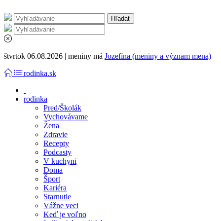
štvrtok 06.08.2026 | meniny má
Jozefína (meniny a význam mena)
rodinka.sk
rodinka
Pred/Školák
Vychovávame
Žena
Zdravie
Recepty
Podcasty
V kuchyni
Doma
Šport
Kariéra
Starnutie
Vážne veci
Keď je voľno