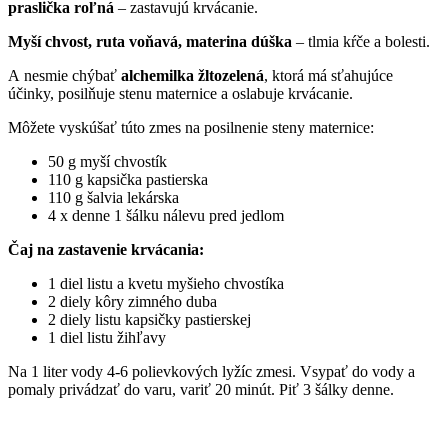
praslička roľná
– zastavujú krvácanie.
Myší chvost, ruta voňavá, materina dúška
– tlmia kŕče a bolesti.
A nesmie chýbať
alchemilka žltozelená
, ktorá má sťahujúce
účinky, posilňuje stenu maternice a oslabuje krvácanie.
Môžete vyskúšať túto zmes na posilnenie steny maternice:
50 g myší chvostík
110 g kapsička pastierska
110 g šalvia lekárska
4 x denne 1 šálku nálevu pred jedlom
Čaj na zastavenie krvácania:
1 diel listu a kvetu myšieho chvostíka
2 diely kôry zimného duba
2 diely listu kapsičky pastierskej
1 diel listu žihľavy
Na 1 liter vody 4-6 polievkových lyžíc zmesi. Vsypať do vody a
pomaly privádzať do varu, variť 20 minút. Piť 3 šálky denne.