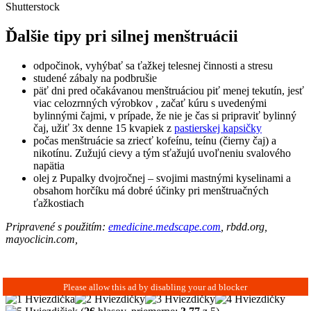
Shutterstock
Ďalšie tipy pri silnej menštruácii
odpočinok, vyhýbať sa ťažkej telesnej činnosti a stresu
studené zábaly na podbrušie
päť dni pred očakávanou menštruáciou piť menej tekutín, jesť
viac celozrnných výrobkov , začať kúru s uvedenými
bylinnými čajmi, v prípade, že nie je čas si pripraviť bylinný
čaj, užiť 3x denne 15 kvapiek z
pastierskej kapsičky
počas menštruácie sa zriecť kofeínu, teínu (čierny čaj) a
nikotínu. Zužujú cievy a tým sťažujú uvoľneniu svalového
napätia
olej z Pupalky dvojročnej – svojimi mastnými kyselinami a
obsahom horčíku má dobré účinky pri menštruačných
ťažkostiach
Pripravené s použitím:
emedicine.medscape.com
, rbdd.org,
mayoclicin.com,