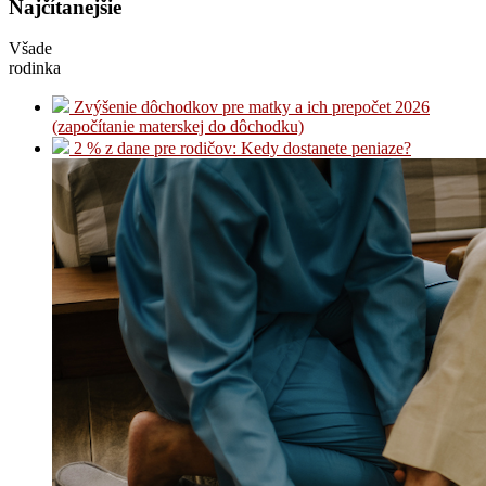
Najčítanejšie
Všade
rodinka
Zvýšenie dôchodkov pre matky a ich prepočet 2026
(započítanie materskej do dôchodku)
2 % z dane pre rodičov: Kedy dostanete peniaze?