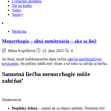
Lyžiarské strediská
Tip na knihu
Video
Správy
Medicína
Menorrhagia – silná menštruácia – ako sa lieči
Mária Kopčíková
21. júna 2021
0
Sú ženy, ktoré každomesačne trpia veľmi
silným menštruačným
krvácaním
. Jej príčiny môžu byť rôzne a od toho sa odvíja aj liečba.
Samotná liečba menorrhagie môže
zahŕňať
Shutterstock
Doplnky železa
– najmä ak sa objaví anémia. Nemusia byť