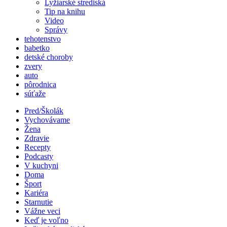
Lyžiarské strediská
Tip na knihu
Video
Správy
tehotenstvo
babetko
detské choroby
zvery
auto
pôrodnica
súťaže
Pred/Školák
Vychovávame
Žena
Zdravie
Recepty
Podcasty
V kuchyni
Doma
Šport
Kariéra
Starnutie
Vážne veci
Keď je voľno