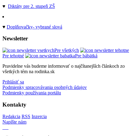
♥
Diktáty pre 2. stupeň ZŠ
♥
Doplňovačky- vybrané slová
Newsletter
Pre všetkých
Pre tehotné
Pre bábätká
Pravidelne vás budeme informovať o najčítanejších článkoch zo
všetkých tém na rodinka.sk
Prihlásiť sa
Podmienky spracovávania osobných údajov
Podmienky používania portálu
Kontakty
Redakcia
RSS
Inzercia
Napíšte nám