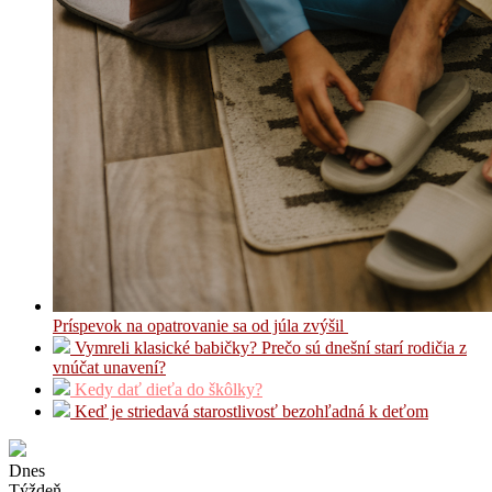
Príspevok na opatrovanie sa od júla zvýšil
Vymreli klasické babičky? Prečo sú dnešní starí rodičia z
vnúčat unavení?
Kedy dať dieťa do škôlky?
Keď je striedavá starostlivosť bezohľadná k deťom
Dnes
Týždeň