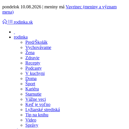
pondelok 10.08.2026 | meniny má
Vavrinec (meniny a význam
mena)
rodinka.sk
rodinka
Pred/Školák
Vychovávame
Žena
Zdravie
Recepty
Podcasty
V kuchyni
Doma
Šport
Kariéra
Starnutie
Vážne veci
Keď je voľno
Lyžiarské strediská
Tip na knihu
Video
Správy