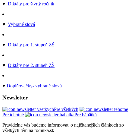
♥
Diktáty pre štvrtý ročník
♥
Vybrané slová
♥
Diktáty pre 1. stupeň ZŠ
♥
Diktáty pre 2. stupeň ZŠ
♥
Doplňovačky- vybrané slová
Newsletter
Pre všetkých
Pre tehotné
Pre bábätká
Pravidelne vás budeme informovať o najčítanejších článkoch zo
všetkých tém na rodinka.sk