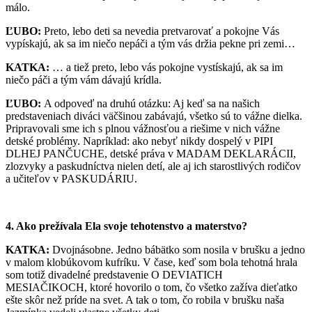
málo.
ĽUBO:
Preto, lebo deti sa nevedia pretvarovať a pokojne Vás
vypískajú, ak sa im niečo nepáči a tým vás držia pekne pri zemi…
KATKA:
… a tiež preto, lebo vás pokojne vystískajú, ak sa im
niečo páči a tým vám dávajú krídla.
ĽUBO:
A odpoveď na druhú otázku: Aj keď sa na našich
predstaveniach diváci väčšinou zabávajú, všetko sú to vážne dielka.
Pripravovali sme ich s plnou vážnosťou a riešime v nich vážne
detské problémy. Napríklad: ako nebyť nikdy dospelý v PIPI
DLHEJ PANČUCHE, detské práva v MADAM DEKLARÁCII,
zlozvyky a paskudníctva nielen detí, ale aj ich starostlivých rodičov
a učiteľov v PASKUDÁRIU.
4. Ako prežívala Ela svoje tehotenstvo a materstvo?
KATKA:
Dvojnásobne. Jedno bábätko som nosila v brušku a jedno
v malom klobúkovom kufríku. V čase, keď som bola tehotná hrala
som totiž divadelné predstavenie O DEVIATICH
MESIAČIKOCH, ktoré hovorilo o tom, čo všetko zažíva dieťatko
ešte skôr než príde na svet. A tak o tom, čo robila v brušku naša