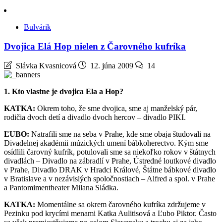
Bulvárik
Dvojica Elá Hop nielen z Čarovného kufríka
Slávka Kvasnicová
12. júna 2009
14
1. Kto vlastne je dvojica Ela a Hop?
KATKA:
Okrem toho, že sme dvojica, sme aj manželský pár,
rodičia dvoch detí a divadlo dvoch hercov – divadlo PIKI.
ĽUBO:
Natrafili sme na seba v Prahe, kde sme obaja študovali na
Divadelnej akadémii múzických umení bábkoherectvo. Kým sme
osídlili čarovný kufrík, potulovali sme sa niekoľko rokov v štátnych
divadlách – Divadlo na zábradlí v Prahe, Ústredné loutkové divadlo
v Prahe, Divadlo DRAK v Hradci Králové, Štátne bábkové divadlo
v Bratislave a v nezávislých spoločnostiach – Alfred a spol. v Prahe
a Pantomimentheater Milana Sládka.
KATKA:
Momentálne sa okrem čarovného kufríka zdržujeme v
Pezinku pod krycími menami Katka Aulitisová a Ľubo Piktor. Často