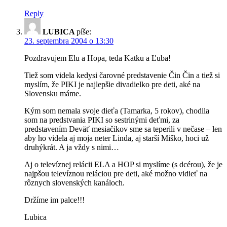
Reply
LUBICA
píše:
23. septembra 2004 o 13:30
Pozdravujem Elu a Hopa, teda Katku a Ľuba!
Tiež som videla kedysi čarovné predstavenie Čin Čin a tiež si
myslím, že PIKI je najlepšie divadielko pre deti, aké na
Slovensku máme.
Kým som nemala svoje dieťa (Tamarka, 5 rokov), chodila
som na predstvania PIKI so sestrinými deťmi, za
predstavením Deväť mesiačikov sme sa teperili v nečase – len
aby ho videla aj moja neter Linda, aj starší Miško, hoci už
druhýkrát. A ja vždy s nimi…
Aj o televíznej relácii ELA a HOP si myslíme (s dcérou), že je
najpšou televíznou reláciou pre deti, aké možno vidieť na
rôznych slovenských kanáloch.
Držíme im palce!!!
Lubica