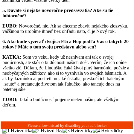
Jazmínka vedeli vlastne všetky deti.
5. Dávate si nejaké novoročné predsavzatia? Aké sú tie
tohtoročné?
ĽUBO:
Novoročné, nie. Ak sa chceme zbaviť nejakého zlozvyku,
väčšinou to urobíme ihneď bez ohľadu nato, či je Nový rok.
6. Ako bude vyzerať dvojica Ela a Hop podľa Vás o takých 20
rokov? Máte o tom svoju predstavu alebo sen?
KATKA:
Som vo veku, kedy už nesnívam ani tak o svojej
budúcnosti, ale skôr o budúcnosti našich dcér. Verím, že ich obíde
všetko zlé. Dúfam, že Lindušku čaká život plný harmónie, poézie a
neobyčajných zážitkov, ako si to vysnívala vo svojich básniach. A
ak by Jazmínku aj postretli nejaké úskalia, preskočí ich baletným
„saute“ a pretancuje životom tak ľahučko, ako tancuje dnes na
baletnej sále.
ĽUBO:
Takúto budúcnosť prajeme nielen našim, ale všetkým
deťom.