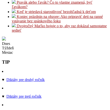
Pravák alebo ľavák? Čo to vlastne znamená, byť
ľavákom?
Keď je striedavá starostlivosť bezohľadná k deťom
Koniec prázdnin na obzore: Ako pripraviť deti na ranné
vstávanie bez spánkového šoku
Dvojročný Maťko bojuje o to, aby raz dokázal samostatne
sedieť
Dnes
Týždeň
Mesiac
TIP
♥
Diktáty pre druhý ročník
♥
Diktáty pre tretí ročník