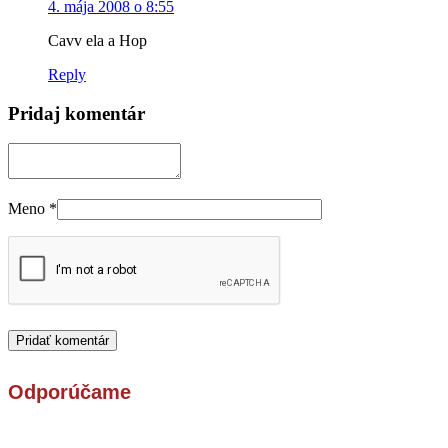
4. mája 2008 o 8:55
Cavv ela a Hop
Reply
Pridaj komentár
Meno
*
Odporúčame