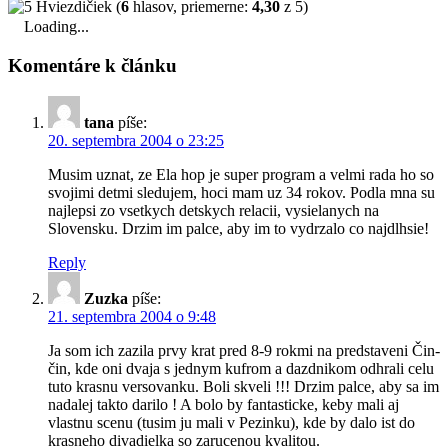
(
6
hlasov, priemerne:
4,30
z 5)
Loading...
Komentáre k článku
tana
píše:
20. septembra 2004 o 23:25
Musim uznat, ze Ela hop je super program a velmi rada ho so
svojimi detmi sledujem, hoci mam uz 34 rokov. Podla mna su
najlepsi zo vsetkych detskych relacii, vysielanych na
Slovensku. Drzim im palce, aby im to vydrzalo co najdlhsie!
Reply
Zuzka
píše:
21. septembra 2004 o 9:48
Ja som ich zazila prvy krat pred 8-9 rokmi na predstaveni Čin-
čin, kde oni dvaja s jednym kufrom a dazdnikom odhrali celu
tuto krasnu versovanku. Boli skveli !!! Drzim palce, aby sa im
nadalej takto darilo ! A bolo by fantasticke, keby mali aj
vlastnu scenu (tusim ju mali v Pezinku), kde by dalo ist do
krasneho divadielka so zarucenou kvalitou.