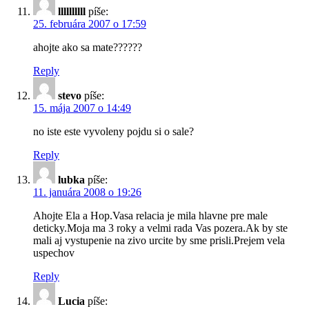
llllllllll
píše:
25. februára 2007 o 17:59
ahojte ako sa mate??????
Reply
stevo
píše:
15. mája 2007 o 14:49
no iste este vyvoleny pojdu si o sale?
Reply
lubka
píše:
11. januára 2008 o 19:26
Ahojte Ela a Hop.Vasa relacia je mila hlavne pre male
deticky.Moja ma 3 roky a velmi rada Vas pozera.Ak by ste
mali aj vystupenie na zivo urcite by sme prisli.Prejem vela
uspechov
Reply
Lucia
píše: