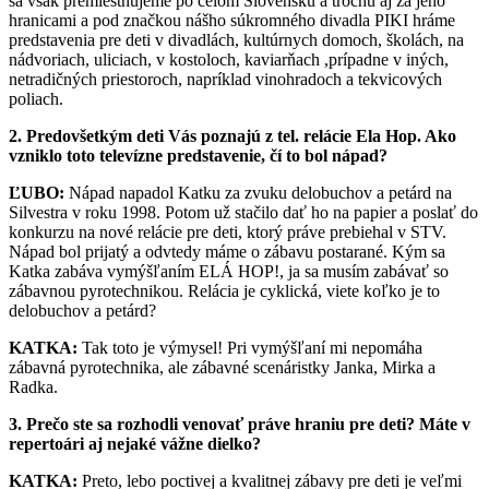
sa však premiestňujeme po celom Slovensku a trochu aj za jeho
hranicami a pod značkou nášho súkromného divadla PIKI hráme
predstavenia pre deti v divadlách, kultúrnych domoch, školách, na
nádvoriach, uliciach, v kostoloch, kaviarňach ,prípadne v iných,
netradičných priestoroch, napríklad vinohradoch a tekvicových
poliach.
2. Predovšetkým deti Vás poznajú z tel. relácie Ela Hop. Ako
vzniklo toto televízne predstavenie, čí to bol nápad?
ĽUBO:
Nápad napadol Katku za zvuku delobuchov a petárd na
Silvestra v roku 1998. Potom už stačilo dať ho na papier a poslať do
konkurzu na nové relácie pre deti, ktorý práve prebiehal v STV.
Nápad bol prijatý a odvtedy máme o zábavu postarané. Kým sa
Katka zabáva vymýšľaním ELÁ HOP!, ja sa musím zabávať so
zábavnou pyrotechnikou. Relácia je cyklická, viete koľko je to
delobuchov a petárd?
KATKA:
Tak toto je výmysel! Pri vymýšľaní mi nepomáha
zábavná pyrotechnika, ale zábavné scenáristky Janka, Mirka a
Radka.
3. Prečo ste sa rozhodli venovať práve hraniu pre deti? Máte v
repertoári aj nejaké vážne dielko?
KATKA:
Preto, lebo poctivej a kvalitnej zábavy pre deti je veľmi