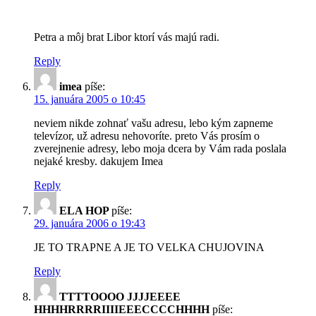
Petra a môj brat Libor ktorí vás majú radi.
Reply
imea
píše:
15. januára 2005 o 10:45
neviem nikde zohnať vašu adresu, lebo kým zapneme
televízor, už adresu nehovoríte. preto Vás prosím o
zverejnenie adresy, lebo moja dcera by Vám rada poslala
nejaké kresby. dakujem Imea
Reply
ELA HOP
píše:
29. januára 2006 o 19:43
JE TO TRAPNE A JE TO VELKA CHUJOVINA
Reply
TTTTOOOO JJJJEEEE
HHHHRRRRIIIIEEECCCCHHHH
píše: