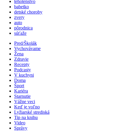
tehotenstvo
babetko
detské choroby
zvery
auto
pôrodnica
súťaže
Pred/Školák
Vychovávame
Žena
Zdravie
Recepty
Podcasty
V kuchyni
Doma
Šport
Kariéra
Starnutie
Vážne veci
Keď je voľno
Lyžiarské strediská
Tip na knihu
Video
Správy