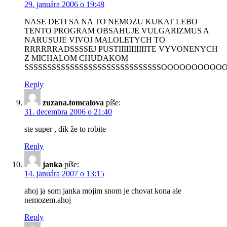
29. januára 2006 o 19:48
NASE DETI SA NA TO NEMOZU KUKAT LEBO
TENTO PROGRAM OBSAHUJE VULGARIZMUS A
NARUSUJE VIVOJ MALOLETYCH TO
RRRRRRADSSSSEJ PUSTIIIIIIIIIIITE VYVONENYCH
Z MICHALOM CHUDAKOM
SSSSSSSSSSSSSSSSSSSSSSSSSSSSSSOOOOOOOOO
Reply
zuzana.tomcalova
píše:
31. decembra 2006 o 21:40
ste super , dik že to robite
Reply
janka
píše:
14. januára 2007 o 13:15
ahoj ja som janka mojim snom je chovat kona ale
nemozem.ahoj
Reply