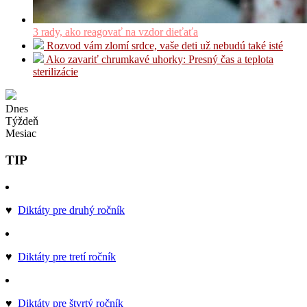
3 rady, ako reagovať na vzdor dieťaťa
Rozvod vám zlomí srdce, vaše deti už nebudú také isté
Ako zavariť chrumkavé uhorky: Presný čas a teplota
sterilizácie
Dnes
Týždeň
Mesiac
TIP
♥
Diktáty pre druhý ročník
♥
Diktáty pre tretí ročník
♥
Diktáty pre štvrtý ročník