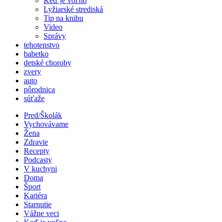
Keď je voľno
Lyžiarské strediská
Tip na knihu
Video
Správy
tehotenstvo
babetko
detské choroby
zvery
auto
pôrodnica
súťaže
Pred/Školák
Vychovávame
Žena
Zdravie
Recepty
Podcasty
V kuchyni
Doma
Šport
Kariéra
Starnutie
Vážne veci