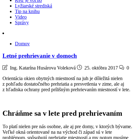
Keď je voľno
Lyžiarské strediská
Tip na knihu
Video
Správy
Domov
Letné prehrievanie v domoch
Ing. Katarína Husárova Voleková
25. októbra 2017
0
Orientácia okien obytných miestností na juh je dôležitá nielen
z pohľadu dostatočného prehriatia a presvetlenia v zime, ale aj
z hľadiska ochrany pred prílišným prehrievaním miestností v lete.
Chráňme sa v lete pred prehrievaním
To platí nielen pre nás osobne, ale aj pre domy, v ktorých bývame.
Veľké okná orientované na na východ či západ sú v lete
problémom, spôsobujú prehriatie miestností a my potom musíme