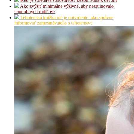
Keď je striedavá starostlivosť bezohľadná k deťom
Ako zvýšiť minimálne výživné, aby nezruinovalo
chudobných rodičov?
Tehotenská knižka nie je potvrdenie: ako správne
informovať zamestnávateľa o tehotenstve