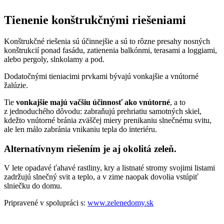
Tienenie konštrukčnými riešeniami
Konštrukčné riešenia sú účinnejšie a sú to rôzne presahy nosných
konštrukcií ponad fasádu, zatienenia balkónmi, terasami a loggiami,
alebo pergoly, slnkolamy a pod.
Dodatočnými tieniacimi prvkami bývajú vonkajšie a vnútorné
žalúzie.
Tie
vonkajšie majú vačšiu účinnosť ako vnútorné
, a to
z jednoduchého dôvodu: zabraňujú prehriatiu samotných skiel,
kdežto vnútorné bránia zväščej miery prenikaniu slnečnému svitu,
ale len málo zabránia vnikaniu tepla do interiéru.
Alternatívnym riešením je aj okolitá zeleň
.
V lete opadavé ťahavé rastliny, kry a listnaté stromy svojimi listami
zadržujú slnečný svit a teplo, a v zime naopak dovolia vstúpiť
slniečku do domu.
Pripravené v spolupráci s:
www.zelenedomy.sk