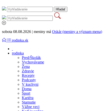
sobota 08.08.2026 | meniny má
Oskár (meniny a význam mena)
rodinka.sk
rodinka
Pred/Školák
Vychovávame
Žena
Zdravie
Recepty
Podcasty
V kuchyni
Doma
Šport
Kariéra
Starnutie
Vážne veci