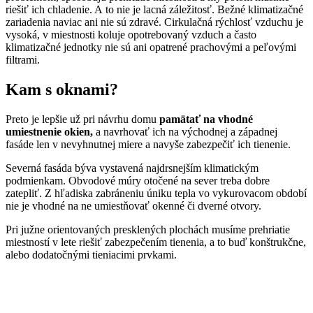
riešiť ich chladenie. A to nie je lacná záležitosť. Bežné klimatizačné
zariadenia naviac ani nie sú zdravé. Cirkulačná rýchlosť vzduchu je
vysoká, v miestnosti koluje opotrebovaný vzduch a často
klimatizačné jednotky nie sú ani opatrené prachovými a peľovými
filtrami.
Kam s oknami?
Preto je lepšie už pri návrhu domu
pamätať na vhodné
umiestnenie okien,
a navrhovať ich na východnej a západnej
fasáde len v nevyhnutnej miere a navyše zabezpečiť ich tienenie.
Severná fasáda býva vystavená najdrsnejším klimatickým
podmienkam. Obvodové múry otočené na sever treba dobre
zatepliť. Z hľadiska zabráneniu úniku tepla vo vykurovacom období
nie je vhodné na ne umiestňovať okenné či dverné otvory.
Pri južne orientovaných presklených plochách musíme prehriatie
miestností v lete riešiť zabezpečením tienenia, a to buď konštrukčne,
alebo dodatočnými tieniacimi prvkami.