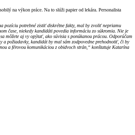
bilý na výkon práce. Na to slúži papier od lekára. Personalista
 pozíciu potrebné zistiť diskrétne fakty, mal by zvoliť nepriamu
nom čase, niekedy kandidáti povedia informáciu zo súkromia. Nie je
jne sa môžete aj vy opýtať, ako súvisia s ponúkanou prácou. Odporúčam
ky a požiadavky, kandidát by mal sám zodpovedne prehodnotiť, či by
enou a férovou komunikáciou z obidvoch strán,“ konštatuje Katarína