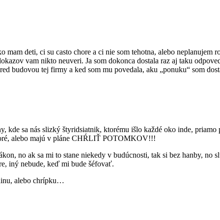
ko mam deti, ci su casto chore a ci nie som tehotna, alebo neplanujem r
 dokazov vam nikto neuveri. Ja som dokonca dostala raz aj taku odpoved
pred budovou tej firmy a ked som mu povedala, aku „ponuku“ som dostal
, kde sa nás slizký štyridsiatnik, ktorému išlo každé oko inde, priamo
ú choré, alebo majú v pláne CHŔLIŤ POTOMKOV!!!
kon, no ak sa mi to stane niekedy v budúcnosti, tak si bez hanby, no 
re, iný nebude, keď mi bude šéfovať.
dinu, alebo chrípku…