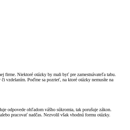
j firme. Niektoré otázky by mali byť pre zamestnávateľa tabu.
 či vzdelaním. Poďme sa pozrieť, na ktoré otázky nemusíte na
ožaduje odpovede ohľadom vášho súkromia, tak porušuje zákon.
ť alebo pracovať nadčas. Nezvolil však vhodnú formu otázky.