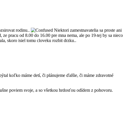
ozsirovat rodinu..
Niektori zamestnavatelia sa proste ani
, ze pracu od 8.00 do 16.00 pre mna nema, ale po 19-tej by sa nieco
a, skoro isiel tomu cloveku rozbit drzku..
 pýtal koľko máme detí, či plánujeme ďalšie, či máme zdravotné
slušne poviem svoje, a so všetkou hrdosťou odídem z pohovoru.