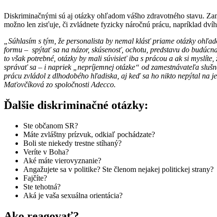
Diskriminačnými sú aj otázky ohľadom vášho zdravotného stavu. Zamest
možno len zisťuje, či zvládnete fyzicky náročnú prácu, napríklad dv
„Súhlasím s tým, že personalista by nemal klásť priame otázky ohľadom
formu – spýtať sa na názor, skúsenosť, ochotu, predstavu do budúcna
to však potrebné, otázky by mali súvisieť iba s prácou a ak si myslí
správať sa – i napriek „nepríjemnej otázke“ od zamestnávateľa slušn
prácu zvládol z dlhodobého hľadiska, aj keď sa ho nikto nepýtal na 
Maťovčíková zo spoločnosti Adecco.
Ďalšie diskriminačné otázky:
Ste občanom SR?
Máte zvláštny prízvuk, odkiaľ pochádzate?
Boli ste niekedy trestne stíhaný?
Veríte v Boha?
Aké máte vierovyznanie?
Angažujete sa v politike? Ste členom nejakej politickej strany?
Fajčíte?
Ste tehotná?
Aká je vaša sexuálna orientácia?
Ako reagovať?