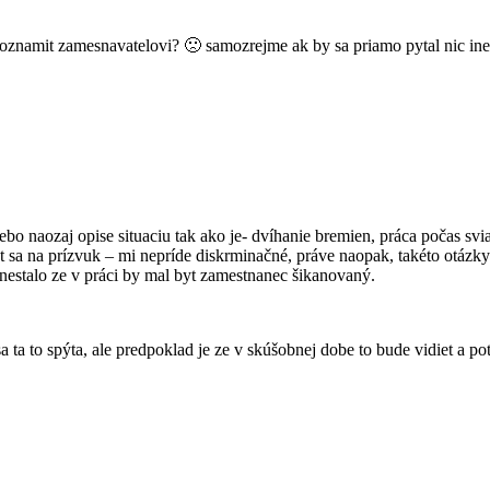
oznamit zamesnavatelovi? 🙁 samozrejme ak by sa priamo pytal nic ine 
 alebo naozaj opise situaciu tak ako je- dvíhanie bremien, práca počas sv
tat sa na prízvuk – mi nepríde diskrminačné, práve naopak, takéto otá
 nestalo ze v práci by mal byt zamestnanec šikanovaný.
sa ta to spýta, ale predpoklad je ze v skúšobnej dobe to bude vidiet a