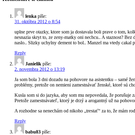
lenka
píše:
31. októbra 2012 o 8:54
uplne prve otazky, ktore som ja dostavala boli prave o tom, kol
nesnazia skryt to, ze zeny-matky oni nechcu.. A staznost? Bez
naslo.. Slizky uchylny dement to bol.. Manzel ma vtedy cakal 
Reply
Janielik
píše:
2. novembra 2012 o 13:19
Ja som bola 3 dni dozadu na pohovore na asistentku – samé ženy
problémy, pretože on nemieni zamestnávať ženské, ktoré s
Kusla som si do jazyka, aby som mu nepovedala, že porušuje zá
Pretože zamestnávateľ, ktorý je drzý a arogantný už na pohovo
A rozhodne sa nenechám od nikoho „trestať“ za to, že mám ro
Reply
babu83
píše: