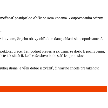
í možnosť postúpiť do ďalšieho kola konania. Zodpovedaním otázky
u.
e ho v tom, že jeho obavy ohľadom danej oblasti sú neopodstatnené.
pektorát práce. Ten podnet preverí a ak uzná, že došlo k pochybeniu,
e tak situácii, keď vaše slovo bude stáť len proti slovu
j strane je však dobre si zvážiť, či vlastne chcete pre takéhoto