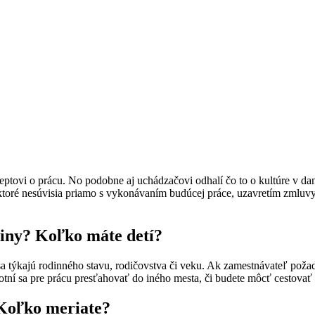
ovi o prácu. No podobne aj uchádzačovi odhalí čo to o kultúre v dane
ktoré nesúvisia priamo s vykonávaním budúcej práce, uzavretím zmluvy
diny? Koľko máte detí?
é sa týkajú rodinného stavu, rodičovstva či veku. Ak zamestnávateľ p
hotní sa pre prácu presťahovať do iného mesta, či budete môcť cestova
 Koľko meriate?