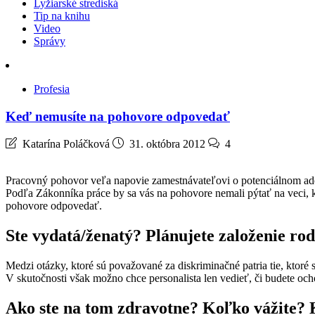
Lyžiarské strediská
Tip na knihu
Video
Správy
Profesia
Keď nemusíte na pohovore odpovedať
Katarína Poláčková
31. októbra 2012
4
Pracovný pohovor veľa napovie zamestnávateľovi o potenciálnom adept
Podľa Zákonníka práce by sa vás na pohovore nemali pýtať na veci, 
pohovore
odpovedať.
Ste vydatá/ženatý? Plánujete založenie ro
Medzi otázky, ktoré sú považované za diskriminačné patria tie, ktor
V skutočnosti však možno chce personalista len vedieť, či budete oc
Ako ste na tom zdravotne? Koľko vážite?