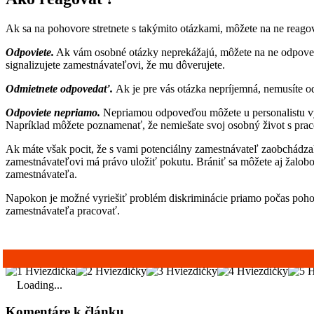
Ak sa na pohovore stretnete s takýmito otázkami, môžete na ne reag
Odpoviete.
Ak vám osobné otázky neprekážajú, môžete na ne odpoveda
signalizujete zamestnávateľovi, že mu dôverujete.
Odmietnete odpovedať.
Ak je pre vás otázka nepríjemná, nemusíte o
Odpoviete nepriamo.
Nepriamou odpoveďou môžete u personalistu vyvr
Napríklad môžete poznamenať, že nemiešate svoj osobný život s praco
Ak máte však pocit, že s vami potenciálny zamestnávateľ zaobchádzal 
zamestnávateľovi má právo uložiť pokutu.
Brániť sa môžete aj žalobo
zamestnávateľa.
Napokon je možné vyriešiť problém diskriminácie priamo počas pohovor
zamestnávateľa pracovať.
Loading...
Komentáre k článku