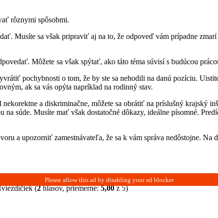
ovať rôznymi spôsobmi.
ť. Musíte sa však pripraviť aj na to, že odpoveď vám prípadne zmar
dpovedať. Môžete sa však spýtať, ako táto téma súvisí s budúcou práco
átiť pochybnosti o tom, že by ste sa nehodili na danú pozíciu. Uistit
vným, ak sa vás opýta napríklad na rodinný stav.
nekorektne a diskriminačne, môžete sa obrátiť na príslušný krajský inš
u na súde. Musíte mať však dostatočné dôkazy, ideálne písomné. Predídet
u a upozorniť zamestnávateľa, že sa k vám správa nedôstojne. Na druhe
(
2
hlasov, priemerne:
5,00
z 5)