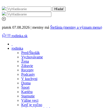
piatok 07.08.2026 | meniny má
Štefánia (meniny a význam mena)
rodinka.sk
rodinka
Pred/Školák
Vychovávame
Žena
Zdravie
Recepty
Podcasty
V kuchyni
Doma
Šport
Kariéra
Starnutie
Vážne veci
Keď je voľno