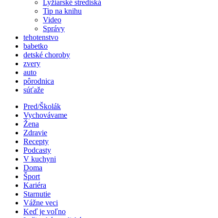
Lyžiarské strediská
Tip na knihu
Video
Správy
tehotenstvo
babetko
detské choroby
zvery
auto
pôrodnica
súťaže
Pred/Školák
Vychovávame
Žena
Zdravie
Recepty
Podcasty
V kuchyni
Doma
Šport
Kariéra
Starnutie
Vážne veci
Keď je voľno