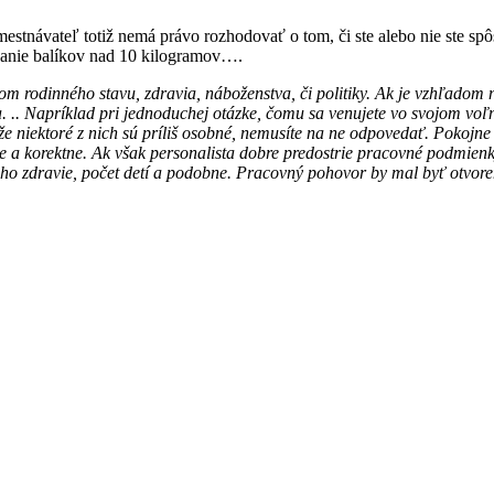
návateľ totiž nemá právo rozhodovať o tom, či ste alebo nie ste spôso
íhanie balíkov nad 10 kilogramov….
 rodinného stavu, zdravia, náboženstva, či politiky. Ak je vzhľadom na
. .. Napríklad pri jednoduchej otázke, čomu sa venujete vo svojom voľ
te, že niektoré z nich sú príliš osobné, nemusíte na ne odpovedať. Poko
e a korektne. Ak však personalista dobre predostrie pracovné podmien
jeho zdravie, počet detí a podobne. Pracovný pohovor by mal byť otvor