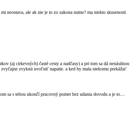
mi neostava, ale ak nie je to zo zakona nutne? ma niekto skusenosti
iatkov (aj cirkevných) časté cesty a nadčasy) a pri tom sa dá nenásilnou
zky zvyčajne zvyknú uvoľniť napatie. a ked by mala niekomu prekážať
 potom sa s tebou ukončí pracovný pomer bez udania dovodu a je to…