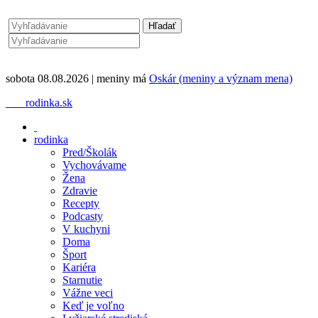
sobota 08.08.2026 | meniny má
Oskár (meniny a význam mena)
rodinka.sk
rodinka
Pred/Školák
Vychovávame
Žena
Zdravie
Recepty
Podcasty
V kuchyni
Doma
Šport
Kariéra
Starnutie
Vážne veci
Keď je voľno