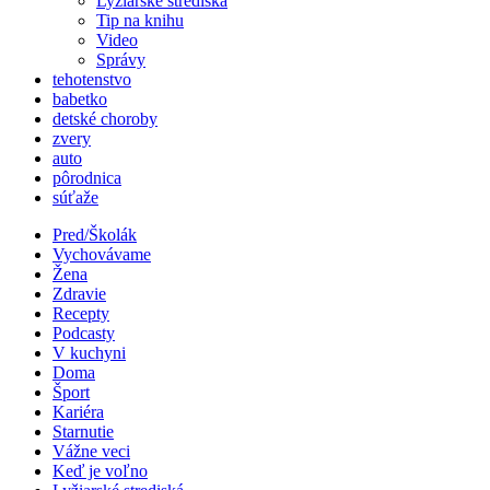
Lyžiarské strediská
Tip na knihu
Video
Správy
tehotenstvo
babetko
detské choroby
zvery
auto
pôrodnica
súťaže
Pred/Školák
Vychovávame
Žena
Zdravie
Recepty
Podcasty
V kuchyni
Doma
Šport
Kariéra
Starnutie
Vážne veci
Keď je voľno