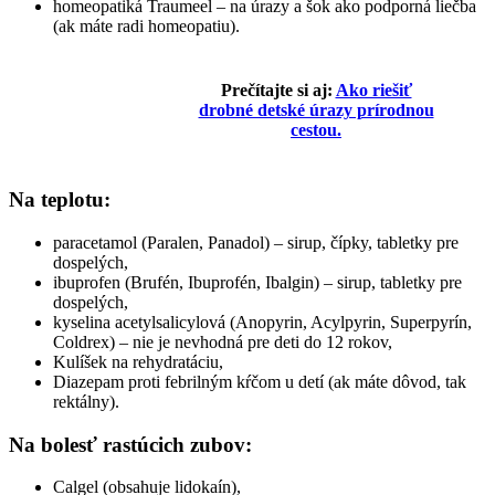
homeopatiká Traumeel – na úrazy a šok ako podporná liečba
(ak máte radi homeopatiu).
Prečítajte si aj:
Ako riešiť
drobné detské úrazy prírodnou
cestou.
Na teplotu:
paracetamol (Paralen, Panadol) – sirup, čípky, tabletky pre
dospelých,
ibuprofen (Brufén, Ibuprofén, Ibalgin) – sirup, tabletky pre
dospelých,
kyselina acetylsalicylová (Anopyrin, Acylpyrin, Superpyrín,
Coldrex) – nie je nevhodná pre deti do 12 rokov,
Kulíšek na rehydratáciu,
Diazepam proti febrilným kŕčom u detí (ak máte dôvod, tak
rektálny).
Na bolesť rastúcich zubov:
Calgel (obsahuje lidokaín),