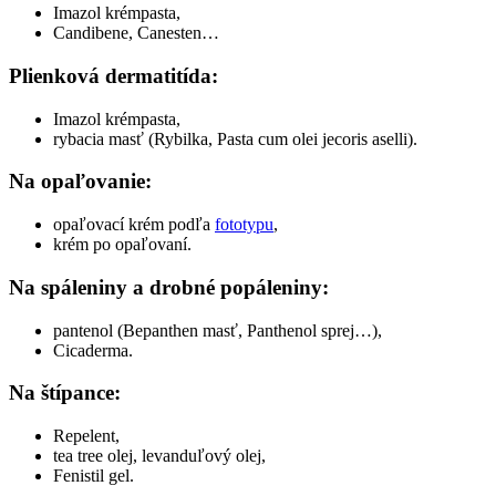
Imazol krémpasta,
Candibene, Canesten…
Plienková dermatitída:
Imazol krémpasta,
rybacia masť (Rybilka, Pasta cum olei jecoris aselli).
Na opaľovanie:
opaľovací krém podľa
fototypu
,
krém po opaľovaní.
Na spáleniny a drobné popáleniny:
pantenol (Bepanthen masť, Panthenol sprej…),
Cicaderma.
Na štípance:
Repelent,
tea tree olej, levanduľový olej,
Fenistil gel.