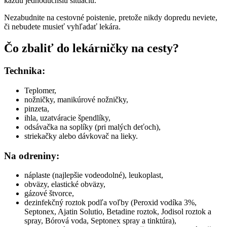
každú jednoduchšiu situáciu.
Nezabudnite na cestovné poistenie, pretože nikdy dopredu neviete,
či nebudete musieť vyhľadať lekára.
Čo zbaliť do lekárničky na cesty?
Technika:
Teplomer,
nožničky, manikúrové nožničky,
pinzeta,
ihla, uzatváracie špendlíky,
odsávačka na soplíky (pri malých deťoch),
striekačky alebo dávkovač na lieky.
Na odreniny:
náplaste (najlepšie vodeodolné), leukoplast,
obväzy, elastické obväzy,
gázové štvorce,
dezinfekčný roztok podľa voľby (Peroxid vodíka 3%,
Septonex, Ajatin Solutio, Betadine roztok, Jodisol roztok a
spray, Bórová voda, Septonex spray a tinktúra),