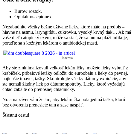
Burow roztok,
Ophtalmo-septonex.
Nezabudnite všetky bežne užívané lieky, ktoré máte na predpis –
hlavne na astmu, laryngitídu, cukrovku, vysoký krvný tlak… Ak má
vaše dieťa atopický exém, môže sa stať, že sa mu na pláži infikuje,
poraďte sa s kožným lekárom o antibiotickej masti.
Inzercia
Aby ste zminimalizovali velkosť lekárničky, môžete lieky vybrať z
krabičiek, príbalové letáky odložiť do euroobalu a lieky do pevnej,
najlepšie tmavej, tašky. Skontrolujte všetky dátumy expirácie, aby
ste nemali žiadny liek po dátume spotreby. Lieky, ktoré vyžadujú
chlad zabalte do prenosnej chladničky.
No a na záver vám želám, aby lekárnička bola jediná taška, ktorú
bez otvorenia prenesiete tam a zase naspäť.
Šťastnú cestu!