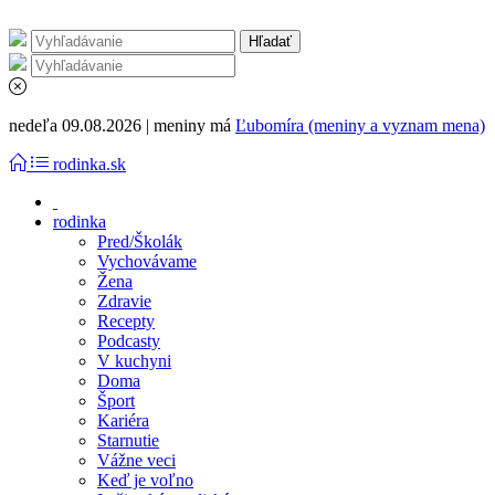
nedeľa 09.08.2026 | meniny má
Ľubomíra (meniny a vyznam mena)
rodinka.sk
rodinka
Pred/Školák
Vychovávame
Žena
Zdravie
Recepty
Podcasty
V kuchyni
Doma
Šport
Kariéra
Starnutie
Vážne veci
Keď je voľno