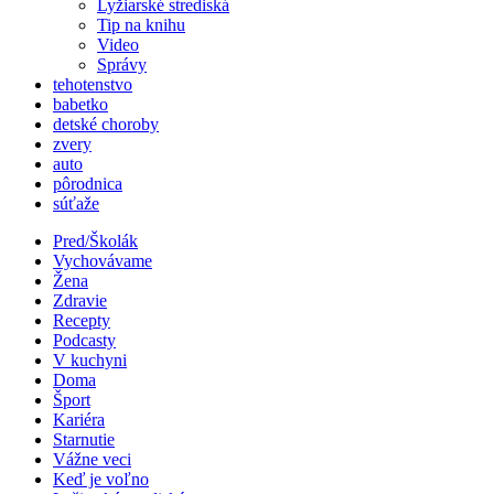
Lyžiarské strediská
Tip na knihu
Video
Správy
tehotenstvo
babetko
detské choroby
zvery
auto
pôrodnica
súťaže
Pred/Školák
Vychovávame
Žena
Zdravie
Recepty
Podcasty
V kuchyni
Doma
Šport
Kariéra
Starnutie
Vážne veci
Keď je voľno