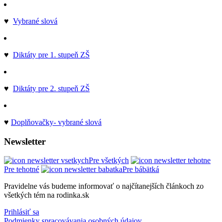
♥
Vybrané slová
♥
Diktáty pre 1. stupeň ZŠ
♥
Diktáty pre 2. stupeň ZŠ
♥
Doplňovačky- vybrané slová
Newsletter
Pre všetkých
Pre tehotné
Pre bábätká
Pravidelne vás budeme informovať o najčítanejších článkoch zo
všetkých tém na rodinka.sk
Prihlásiť sa
Podmienky spracovávania osobných údajov