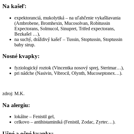
Na kašeľ:
expektoranciá, mukolytiká – na uľahčenie vykašliavania
(Ambrobene, Bromhexin, Mucosolvan, Robitussin
Expectorans, Solmucol, Sinupret, Trifed expectorans,
Bezkašel …),
na suchý, dráždivý kašeľ – Tussin, Stoptussin, Stoptussin
baby sirup.
Nosné kvapky:
fyziologický roztok (Vincentka nosový sprej, Sterimar…),
pri nádche (Nasivin, Vibrocil, Olynth, Mucoseptonex…).
zdroj: M.K.
Na alergiu:
lokálne – Fenistil gel,
celkovo – antihistaminiká (Fenistil, Zodac, Zyrtec…).
Ušné a očné kvapky: