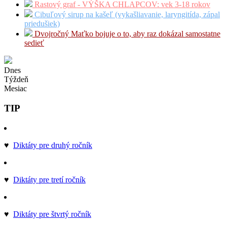
Rastový graf - VÝŠKA CHLAPCOV: vek 3-18 rokov
Cibuľový sirup na kašeľ (vykašliavanie, laryngitída, zápal
priedušiek)
Dvojročný Maťko bojuje o to, aby raz dokázal samostatne
sedieť
Dnes
Týždeň
Mesiac
TIP
♥
Diktáty pre druhý ročník
♥
Diktáty pre tretí ročník
♥
Diktáty pre štvrtý ročník