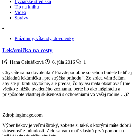
Lyžiarské strediská
Tip na knihu
Video
Správy
Prázdniny, víkendy, dovolenky
Lekárnička na cesty
Hana Celušáková
6. júla 2016
1
Chystáte sa na dovolenku? Pravdepodobne so sebou budete baliť aj
základnú lekárničku „pre strýčka príhodu“. Zo srdca vám želám,
aby ste ju brali zbytočne, ale predsa, čo by asi mala obsahovať (nie
všetko z nižšie uvedeného zoznamu, berte ho ako inšpiráciu a
prispôsobte vlastnej skúsenosti s ochoreniami vo vašej rodine …)?
Zdroj: ingimage.com
Výber liekov je veľmi široký, zoberte si také, s ktorými máte dobrú
skúsenosť z minulosti. Zíde sa vám mať vlastnú prvú pomoc na