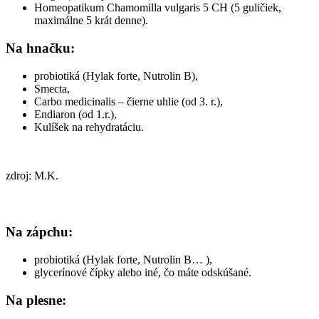
Homeopatikum Chamomilla vulgaris 5 CH (5 guličiek,
maximálne 5 krát denne).
Na hnačku:
probiotiká (Hylak forte, Nutrolin B),
Smecta,
Carbo medicinalis – čierne uhlie (od 3. r.),
Endiaron (od 1.r.),
Kulíšek na rehydratáciu.
zdroj: M.K.
Na zápchu:
probiotiká (Hylak forte, Nutrolin B… ),
glycerínové čípky alebo iné, čo máte odskúšané.
Na plesne: