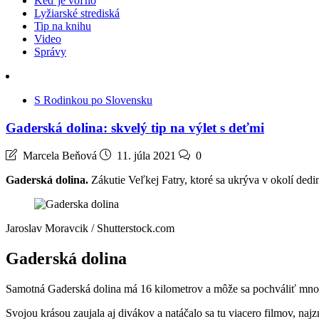
Keď je voľno
Lyžiarské strediská
Tip na knihu
Video
Správy
S Rodinkou po Slovensku
Gaderská dolina: skvelý tip na výlet s deťmi
Marcela Beňová
11. júla 2021
0
Gaderská dolina.
Zákutie Veľkej Fatry, ktoré sa ukrýva v okolí dedi
Jaroslav Moravcik / Shutterstock.com
Gaderská dolina
Samotná Gaderská dolina má 16 kilometrov a môže sa pochváliť množs
Svojou krásou zaujala aj divákov a natáčalo sa tu viacero filmov, naj