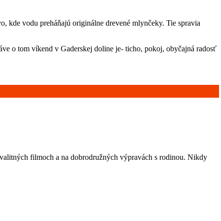
, kde vodu preháňajú originálne drevené mlynčeky. Tie spravia
áve o tom víkend v Gaderskej doline je- ticho, pokoj, obyčajná radosť
kvalitných filmoch a na dobrodružných výpravách s rodinou. Nikdy