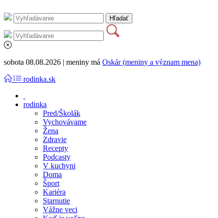
sobota 08.08.2026 | meniny má
Oskár (meniny a význam mena)
rodinka.sk
rodinka
Pred/Školák
Vychovávame
Žena
Zdravie
Recepty
Podcasty
V kuchyni
Doma
Šport
Kariéra
Starnutie
Vážne veci