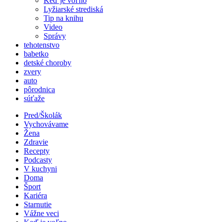
Keď je voľno
Lyžiarské strediská
Tip na knihu
Video
Správy
tehotenstvo
babetko
detské choroby
zvery
auto
pôrodnica
súťaže
Pred/Školák
Vychovávame
Žena
Zdravie
Recepty
Podcasty
V kuchyni
Doma
Šport
Kariéra
Starnutie
Vážne veci