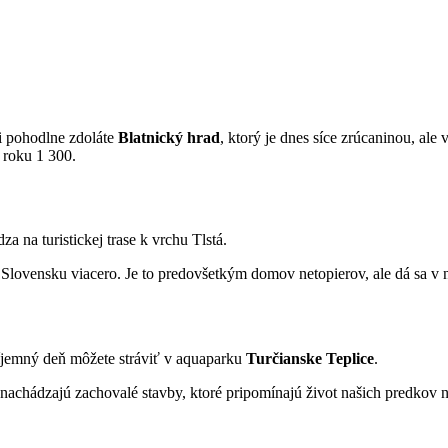
mi pohodlne zdoláte
Blatnický hrad
, ktorý je dnes síce zrúcaninou, ale
 roku 1 300.
dza na turistickej trase k vrchu Tlstá.
Slovensku viacero. Je to predovšetkým domov netopierov, ale dá sa v ne
Príjemný deň môžete stráviť v aquaparku
Turčianske Teplice
.
 nachádzajú zachovalé stavby, ktoré pripomínajú život našich predkov 