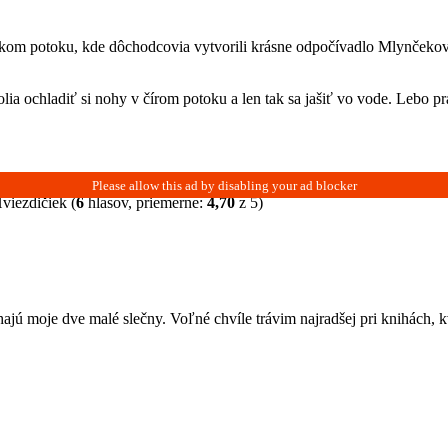
skom potoku, kde dôchodcovia vytvorili krásne odpočívadlo Mlynčekovo
a ochladiť si nohy v čírom potoku a len tak sa jašiť vo vode. Lebo pr
(
6
hlasov, priemerne:
4,70
z 5)
jú moje dve malé slečny. Voľné chvíle trávim najradšej pri knihách, 