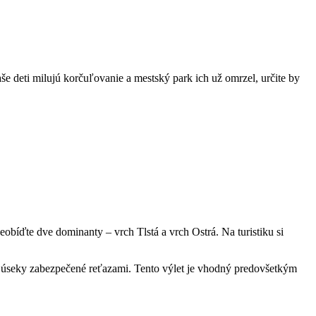
aše deti milujú korčuľovanie a mestský park ich už omrzel, určite by
eobíďte dve dominanty – vrch Tlstá a vrch Ostrá. Na turistiku si
j úseky zabezpečené reťazami. Tento výlet je vhodný predovšetkým