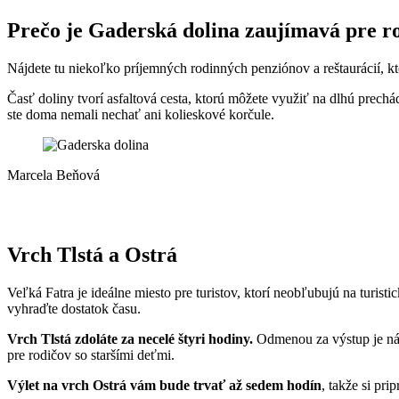
Prečo je Gaderská dolina zaujímavá pre r
Nájdete tu niekoľko príjemných rodinných penziónov a reštaurácií, kt
Časť doliny tvorí asfaltová cesta, ktorú môžete využiť na dlhú prechád
ste doma nemali nechať ani kolieskové korčule.
Marcela Beňová
Vrch Tlstá a Ostrá
Veľká Fatra je ideálne miesto pre turistov, ktorí neobľubujú na turis
vyhraďte dostatok času.
Vrch Tlstá zdoláte za necelé štyri hodiny.
Odmenou za výstup je nád
pre rodičov so staršími deťmi.
Výlet na vrch Ostrá vám bude trvať až sedem hodín
, takže si pri