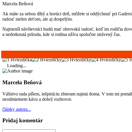
Marcela Beňová
Ak máte za sebou dlhý a horúci deň, môžete si oddýchnuť pri Gader
radosť nielen deťom, ale aj dospelým.
Najmenší návštevníci budú mať obrovskú radosť, keď im rodičia dovoli
a nedotknutá príroda, kde si rodina užíva spoločne strávený čas.
Loading...
Marcela Beňová
Vášnivo rada píšem, inšpiráciu zbieram najmä doma. V tom mi pomáha
neodmietnem kávu a dobrý rozhovor.
články autora...
Pridaj komentár