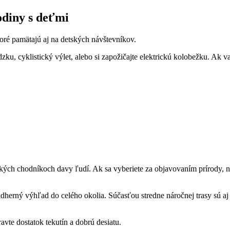
odiny s deťmi
oré pamätajú aj na detských návštevníkov.
zku, cyklistický výlet, alebo si zapožičajte elektrickú kolobežku. Ak v
tických chodníkoch davy ľudí. Ak sa vyberiete za objavovaním prírody, n
herný výhľad do celého okolia. Súčasťou stredne náročnej trasy sú a
pravte dostatok tekutín a dobrú desiatu.