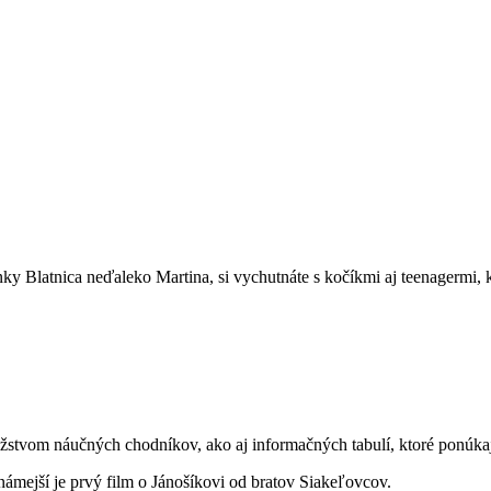
nky Blatnica neďaleko Martina, si vychutnáte s kočíkmi aj teenagermi, 
tvom náučných chodníkov, ako aj informačných tabulí, ktoré ponúkajú i
známejší je prvý film o Jánošíkovi od bratov Siakeľovcov.