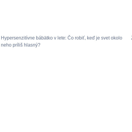
Hypersenzitívne bábätko v lete: Čo robiť, keď je svet okolo
neho príliš hlasný?