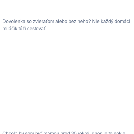
Dovolenka so zvieraťom alebo bez neho? Nie každý domáci
miláčik túži cestovať
Chcela by som byť mamou pred 30 rokmi, dnes je to peklo