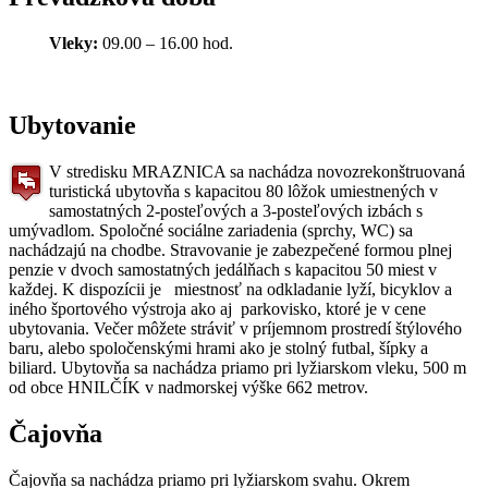
Vleky:
09.00 – 16.00 hod.
Ubytovanie
V stredisku MRAZNICA sa nachádza novozrekonštruovaná
turistická ubytovňa s kapacitou 80 lôžok umiestnených v
samostatných 2-posteľových a 3-posteľových izbách s
umývadlom. Spoločné sociálne zariadenia (sprchy, WC) sa
nachádzajú na chodbe. Stravovanie je zabezpečené formou plnej
penzie v dvoch samostatných jedálňach s kapacitou 50 miest v
každej. K dispozícii je miestnosť na odkladanie lyží, bicyklov a
iného športového výstroja ako aj parkovisko, ktoré je v cene
ubytovania. Večer môžete stráviť v príjemnom prostredí štýlového
baru, alebo spoločenskými hrami ako je stolný futbal, šípky a
biliard. Ubytovňa sa nachádza priamo pri lyžiarskom vleku, 500 m
od obce HNILČÍK v nadmorskej výške 662 metrov.
Čajovňa
Čajovňa sa nachádza priamo pri lyžiarskom svahu. Okrem