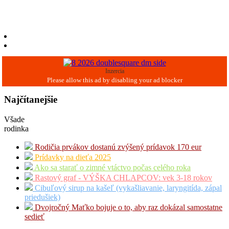
Inzercia
Najčítanejšie
Všade
rodinka
Rodičia prvákov dostanú zvýšený prídavok 170 eur
Prídavky na dieťa 2025
Ako sa starať o zimné vtáctvo počas celého roka
Rastový graf - VÝŠKA CHLAPCOV: vek 3-18 rokov
Cibuľový sirup na kašeľ (vykašliavanie, laryngitída, zápal
priedušiek)
Dvojročný Maťko bojuje o to, aby raz dokázal samostatne
sedieť