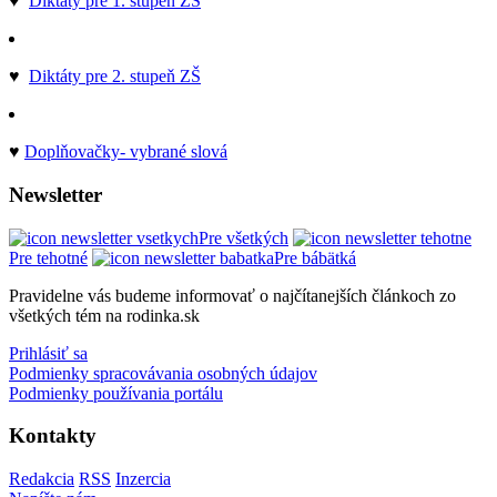
♥
Diktáty pre 1. stupeň ZŠ
♥
Diktáty pre 2. stupeň ZŠ
♥
Doplňovačky- vybrané slová
Newsletter
Pre všetkých
Pre tehotné
Pre bábätká
Pravidelne vás budeme informovať o najčítanejších článkoch zo
všetkých tém na rodinka.sk
Prihlásiť sa
Podmienky spracovávania osobných údajov
Podmienky používania portálu
Kontakty
Redakcia
RSS
Inzercia