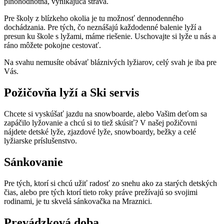
plnohodnotná, vynikajúca strava.
Pre školy z blízkeho okolia je tu možnosť dennodenného
dochádzania. Pre tých, čo neznášajú každodenné balenie lyží a
presun ku škole s lyžami, máme riešenie. Uschovajte si lyže u nás a
ráno môžete pokojne cestovať.
Na svahu nemusíte obávať bláznivých lyžiarov, celý svah je iba pre
Vás.
Požičovňa lyží a Ski servis
Chcete si vyskúšať jazdu na snowboarde, alebo Vašim deťom sa
zapáčilo lyžovanie a chcú si to tiež skúsiť? V našej požičovni
nájdete detské lyže, zjazdové lyže, snowboardy, bežky a celé
lyžiarske príslušenstvo.
Sánkovanie
Pre tých, ktorí si chcú užiť radosť zo snehu ako za starých detských
čias, alebo pre tých ktorí tieto roky práve prežívajú so svojimi
rodinami, je tu skvelá sánkovačka na Mraznici.
Prevádzková doba