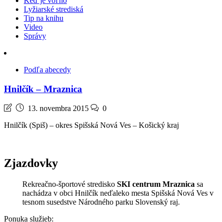
Keď je voľno
Lyžiarské strediská
Tip na knihu
Video
Správy
Podľa abecedy
Hnilčík – Mraznica
13. novembra 2015
0
Hnilčík (Spiš) – okres Spišská Nová Ves – Košický kraj
Zjazdovky
Rekreačno-športové stredisko
SKI centrum Mraznica
sa
nachádza v obci Hnilčík neďaleko mesta Spišská Nová Ves v
tesnom susedstve Národného parku Slovenský raj.
Ponuka služieb: