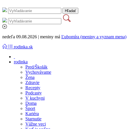
nedeľa 09.08.2026 | meniny má
Ľubomíra (meniny a vyznam mena)
rodinka.sk
rodinka
Pred/Školák
Vychovávame
Žena
Zdravie
Recepty
Podcasty
V kuchyni
Doma
Šport
Kariéra
Starnutie
Vážne veci