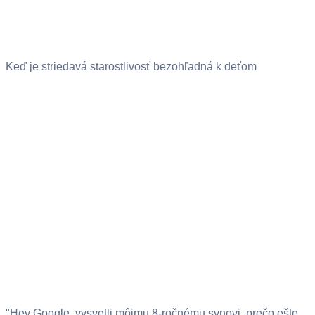
Keď je striedavá starostlivosť bezohľadná k deťom
"Hey Google, vysvetli môjmu 8-ročnému synovi, prečo ešte