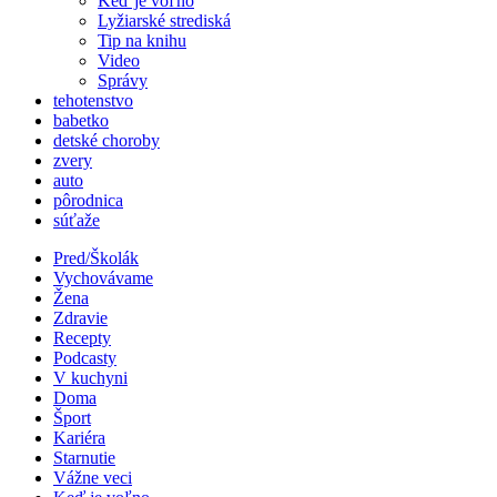
Keď je voľno
Lyžiarské strediská
Tip na knihu
Video
Správy
tehotenstvo
babetko
detské choroby
zvery
auto
pôrodnica
súťaže
Pred/Školák
Vychovávame
Žena
Zdravie
Recepty
Podcasty
V kuchyni
Doma
Šport
Kariéra
Starnutie
Vážne veci