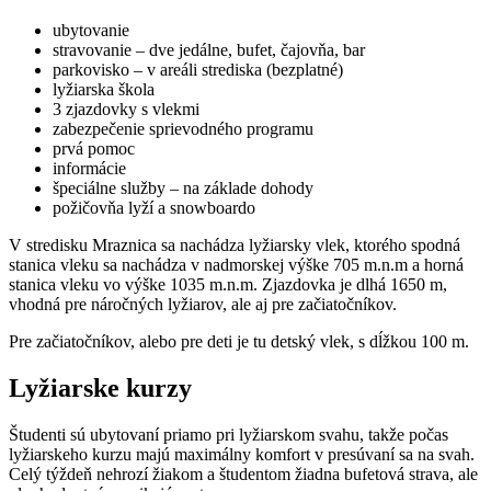
ubytovanie
stravovanie – dve jedálne, bufet, čajovňa, bar
parkovisko – v areáli strediska (bezplatné)
lyžiarska škola
3 zjazdovky s vlekmi
zabezpečenie sprievodného programu
prvá pomoc
informácie
špeciálne služby – na základe dohody
požičovňa lyží a snowboardo
V stredisku Mraznica sa nachádza lyžiarsky vlek, ktorého spodná
stanica vleku sa nachádza v nadmorskej výške 705 m.n.m a horná
stanica vleku vo výške 1035 m.n.m. Zjazdovka je dlhá 1650 m,
vhodná pre náročných lyžiarov, ale aj pre začiatočníkov.
Pre začiatočníkov, alebo pre deti je tu detský vlek, s dĺžkou 100 m.
Lyžiarske kurzy
Študenti sú ubytovaní priamo pri lyžiarskom svahu, takže počas
lyžiarskeho kurzu majú maximálny komfort v presúvaní sa na svah.
Celý týždeň nehrozí žiakom a študentom žiadna bufetová strava, ale