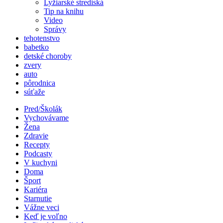
Lyžiarské strediská
Tip na knihu
Video
Správy
tehotenstvo
babetko
detské choroby
zvery
auto
pôrodnica
súťaže
Pred/Školák
Vychovávame
Žena
Zdravie
Recepty
Podcasty
V kuchyni
Doma
Šport
Kariéra
Starnutie
Vážne veci
Keď je voľno