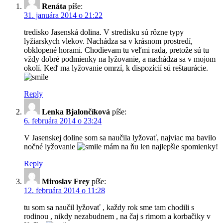
Renáta
píše:
31. januára 2014 o 21:22
tredisko Jasenská dolina. V stredisku sú rôzne typy
lyžiarskych vlekov. Nachádza sa v krásnom prostredí,
obklopené horami. Chodievam tu veľmi rada, pretože sú tu
vždy dobré podmienky na lyžovanie, a nachádza sa v mojom
okolí. Keď ma lyžovanie omrzí, k dispozícií sú reštaurácie.
Reply
Lenka Bjalončíková
píše:
6. februára 2014 o 23:24
V Jasenskej doline som sa naučila lyžovať, najviac ma bavilo
nočné lyžovanie
mám na ňu len najlepšie spomienky!
Reply
Miroslav Frey
píše:
12. februára 2014 o 11:28
tu som sa naučil lyžovať , každy rok sme tam chodili s
rodinou , nikdy nezabudnem , na čaj s rimom a korbačiky v