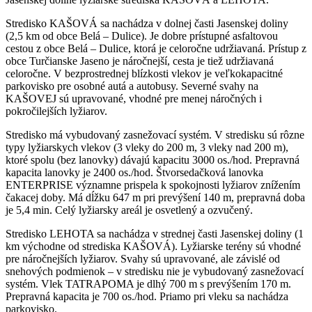
Stredisko KAŠOVÁ sa nachádza v dolnej časti Jasenskej doliny
(2,5 km od obce Belá – Dulice). Je dobre prístupné asfaltovou
cestou z obce Belá – Dulice, ktorá je celoročne udržiavaná. Prístup z
obce Turčianske Jaseno je náročnejší, cesta je tiež udržiavaná
celoročne. V bezprostrednej blízkosti vlekov je veľkokapacitné
parkovisko pre osobné autá a autobusy. Severné svahy na
KAŠOVEJ sú upravované, vhodné pre menej náročných i
pokročilejších lyžiarov.
Stredisko má vybudovaný zasnežovací systém. V stredisku sú rôzne
typy lyžiarskych vlekov (3 vleky do 200 m, 3 vleky nad 200 m),
ktoré spolu (bez lanovky) dávajú kapacitu 3000 os./hod. Prepravná
kapacita lanovky je 2400 os./hod. Štvorsedačková lanovka
ENTERPRISE významne prispela k spokojnosti lyžiarov znížením
čakacej doby. Má dĺžku 647 m pri prevýšení 140 m, prepravná doba
je 5,4 min. Celý lyžiarsky areál je osvetlený a ozvučený.
Stredisko LEHOTA sa nachádza v strednej časti Jasenskej doliny (1
km východne od strediska KAŠOVÁ). Lyžiarske terény sú vhodné
pre náročnejších lyžiarov. Svahy sú upravované, ale závislé od
snehových podmienok – v stredisku nie je vybudovaný zasnežovací
systém. Vlek TATRAPOMA je dlhý 700 m s prevýšením 170 m.
Prepravná kapacita je 700 os./hod. Priamo pri vleku sa nachádza
parkovisko.