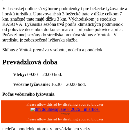
V Jasenskej doline sú výborné podmienky i pre bežecké lyžovanie a
horskú turistiku. Upravované sú 3 bežecké trate v dĺžke celkom 7
km, značené trate majú dĺžku 3 km. Východiskom je stredisko
KAŠOVÁ. Lyžiarska sezóna trvá podľa klimatických podmienok
od polovice decembra do konca marca – prípadne polovice apríla.
Počas zimnej sezóny do strediska premáva skibus z Vrútok . V
stredisku je zabezpečená lyžiarska služba.
Skibus z Vrútok premáva v sobotu, nedeľu a pondelok
Prevádzková doba
Vleky:
09.00 – 20.00 hod.
Večerné lyžovanie:
16.30 – 20.00 hod.
Počas večerného lyžovania
Inzercia
nedeľa, pondelok, utorok v prevádzke len vleky