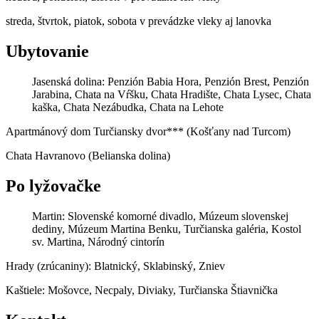
streda, štvrtok, piatok, sobota v prevádzke vleky aj lanovka
Ubytovanie
Jasenská dolina: Penzión Babia Hora, Penzión Brest, Penzión
Jarabina, Chata na Vŕšku, Chata Hradište, Chata Lysec, Chata
kaška, Chata Nezábudka, Chata na Lehote
Apartmánový dom Turčiansky dvor*** (Košťany nad Turcom)
Chata Havranovo (Belianska dolina)
Po lyžovačke
Martin:
Slovenské komorné divadlo, Múzeum slovenskej
dediny, Múzeum Martina Benku, Turčianska galéria, Kostol
sv. Martina, Národný cintorín
Hrady (zrúcaniny): Blatnický, Sklabinský, Zniev
Kaštiele: Mošovce, Necpaly, Diviaky, Turčianska Štiavnička