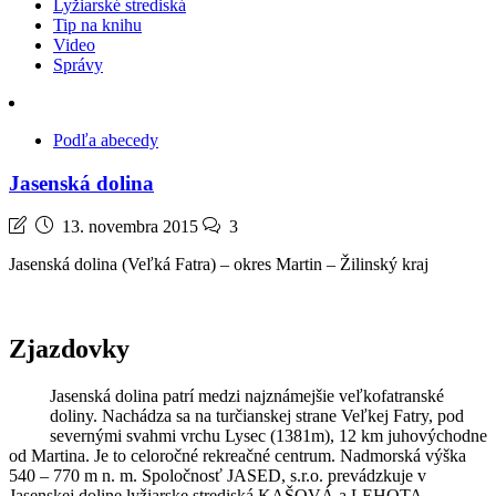
Lyžiarské strediská
Tip na knihu
Video
Správy
Podľa abecedy
Jasenská dolina
13. novembra 2015
3
Jasenská dolina (Veľká Fatra) – okres Martin – Žilinský kraj
Zjazdovky
Jasenská dolina patrí medzi najznámejšie veľkofatranské
doliny. Nachádza sa na turčianskej strane Veľkej Fatry, pod
severnými svahmi vrchu Lysec (1381m), 12 km juhovýchodne
od Martina. Je to celoročné rekreačné centrum. Nadmorská výška
540 – 770 m n. m. Spoločnosť JASED, s.r.o. prevádzkuje v
Jasenskej doline lyžiarske strediská KAŠOVÁ a LEHOTA.