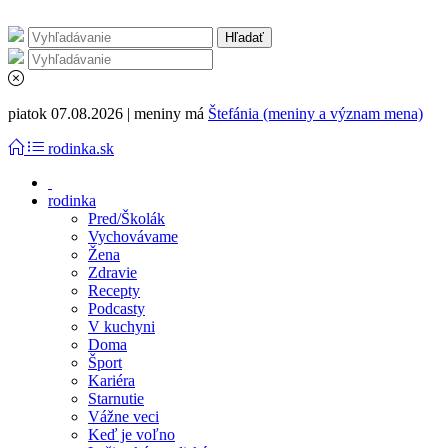
piatok 07.08.2026 | meniny má
Štefánia (meniny a význam mena)
rodinka.sk
rodinka
Pred/Školák
Vychovávame
Žena
Zdravie
Recepty
Podcasty
V kuchyni
Doma
Šport
Kariéra
Starnutie
Vážne veci
Keď je voľno