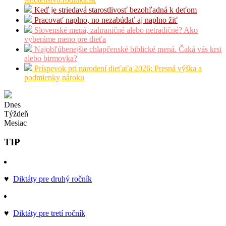
Keď je striedavá starostlivosť bezohľadná k deťom
Pracovať naplno, no nezabúdať aj naplno žiť
Slovenské mená, zahraničné alebo netradičné? Ako
vyberáme meno pre dieťa
Najobľúbenejšie chlapčenské biblické mená. Čaká vás krst
alebo birmovka?
Príspevok pri narodení dieťaťa 2026: Presná výška a
podmienky nároku
Dnes
Týždeň
Mesiac
TIP
♥
Diktáty pre druhý ročník
♥
Diktáty pre tretí ročník