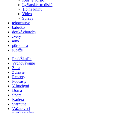
Keď je voľno
Lyžiarské strediská
Tip na knihu
Video
Správy
tehotenstvo
babetko
detské choroby
zvery
auto
pôrodnica
súťaže
Pred/Školák
Vychovávame
Žena
Zdravie
Recepty
Podcasty
V kuchyni
Doma
Šport
Kariéra
Starnutie
Vážne veci