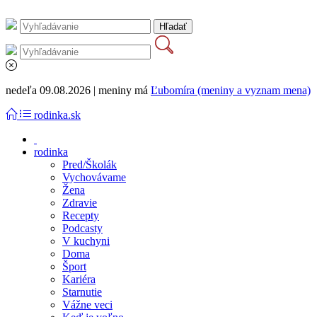
nedeľa 09.08.2026 | meniny má
Ľubomíra (meniny a vyznam mena)
rodinka.sk
rodinka
Pred/Školák
Vychovávame
Žena
Zdravie
Recepty
Podcasty
V kuchyni
Doma
Šport
Kariéra
Starnutie
Vážne veci