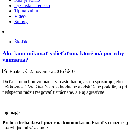
Keď je voľno
Lyžiarské strediská
Tip na knihu
Video
Správy
Školák
Ako komunikovať s dieťaťom, ktoré má poruchy
vnímania?
Raabe
2. novembra 2016
0
Dieťa s poruchou vnímania sa často hanbí, ak iní spozorujú jeho
nešikovnosť. Využíva často jednoduché a odskúšané praktiky a pri
neúspechu môžu reagovať ustráchane, ale aj agresívne.
ingimage
Preto si treba dávať pozor na komunikáciu.
Riadiť sa môžete aj
nasledujúcimi zásadami: