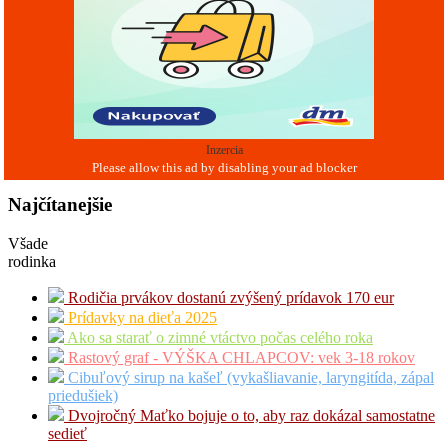
Inzercia
Najčítanejšie
Všade
rodinka
Rodičia prvákov dostanú zvýšený prídavok 170 eur
Prídavky na dieťa 2025
Ako sa starať o zimné vtáctvo počas celého roka
Rastový graf - VÝŠKA CHLAPCOV: vek 3-18 rokov
Cibuľový sirup na kašeľ (vykašliavanie, laryngitída, zápal
priedušiek)
Dvojročný Maťko bojuje o to, aby raz dokázal samostatne
sedieť