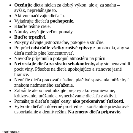
Oceňujte
dieťa nielen za dobrý výkon, ale aj za snahu –
avšak, nepreháňajte to.
Aktívne načúvajte dieťaťu.
Vyjadrujte dieťaťu
pochopenie
.
Klaďte reálne ciele.
Nároky zvyšujte veľmi pomaly.
Buďte trpezliví.
Pokyny dávajte jednoznačne, pokojne a stručne.
Pri práci
odstráňte všetky rušivé vplyvy
z prostredia, aby sa
dieťa mohlo plne koncentrovať.
Navoďte príjemnú a pokojnú atmosféru na prácu.
Netrestajte dieťa za stratu sebakontroly,
aby ste nenavodili
pocit viny. Pôsobte na dieťa upokojujúco a stanovte jasné
hranice.
Nenúťte dieťa pracovať násilne, plačlivé správania môže byť
znakom nadmerného zaťaženia.
Zabráňte alebo neutralizujte prejavy ako vysmievanie,
kritizovanie, urážanie a vynechávanie dieťaťa z aktivít.
Pomáhajte dieťaťu nájsť cesty,
ako prekonávať ťažkosti.
Vytvorte dieťaťu dôverné prostredie – konštantné priestorové
usporiadanie a denný režim.
Na zmeny dieťa pripravte.
ingimage