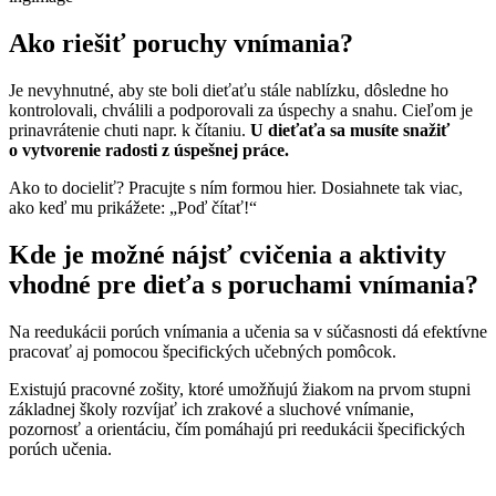
Ako riešiť poruchy vnímania?
Je nevyhnutné, aby ste boli dieťaťu stále nablízku, dôsledne ho
kontrolovali, chválili a podporovali za úspechy a snahu. Cieľom je
prinavrátenie chuti napr. k čítaniu.
U dieťaťa sa musíte snažiť
o vytvorenie radosti z úspešnej práce.
Ako to docieliť? Pracujte s ním formou hier. Dosiahnete tak viac,
ako keď mu prikážete: „Poď čítať!“
Kde je možné nájsť cvičenia a aktivity
vhodné pre dieťa s poruchami vnímania?
Na reedukácii porúch vnímania a učenia sa v súčasnosti dá efektívne
pracovať aj pomocou špecifických učebných pomôcok.
Existujú pracovné zošity, ktoré umožňujú žiakom na prvom stupni
základnej školy rozvíjať ich zrakové a sluchové vnímanie,
pozornosť a orientáciu, čím pomáhajú pri reedukácii špecifických
porúch učenia.