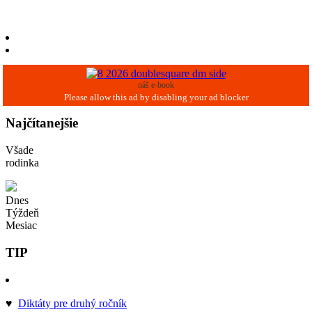
náš e-book
Najčítanejšie
Všade
rodinka
Dnes
Týždeň
Mesiac
TIP
♥
Diktáty pre druhý ročník