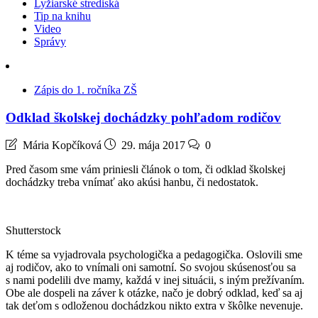
Lyžiarské strediská
Tip na knihu
Video
Správy
Zápis do 1. ročníka ZŠ
Odklad školskej dochádzky pohľadom rodičov
Mária Kopčíková
29. mája 2017
0
Pred časom sme vám priniesli článok o tom, či odklad školskej
dochádzky treba vnímať ako akúsi hanbu, či nedostatok.
Shutterstock
K téme sa vyjadrovala psychologička a pedagogička. Oslovili sme
aj rodičov, ako to vnímali oni samotní. So svojou skúsenosťou sa
s nami podelili dve mamy, každá v inej situácii, s iným prežívaním.
Obe ale dospeli na záver k otázke, načo je dobrý odklad, keď sa aj
tak deťom s odloženou dochádzkou nikto extra v škôlke nevenuje.