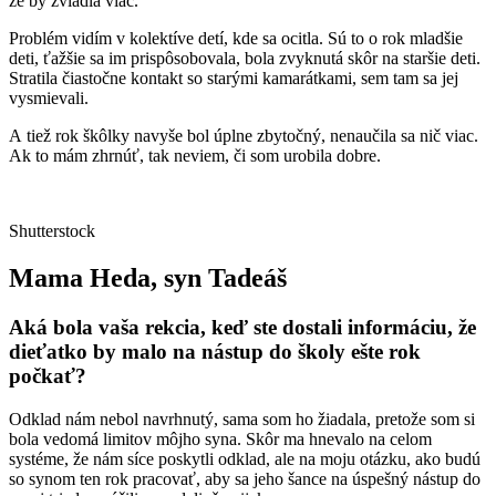
že by zvládla viac.
Problém vidím v kolektíve detí, kde sa ocitla. Sú to o rok mladšie
deti, ťažšie sa im prispôsobovala, bola zvyknutá skôr na staršie deti.
Stratila čiastočne kontakt so starými kamarátkami, sem tam sa jej
vysmievali.
A tiež rok škôlky navyše bol úplne zbytočný, nenaučila sa nič viac.
Ak to mám zhrnúť, tak neviem, či som urobila dobre.
Shutterstock
Mama Heda, syn Tadeáš
Aká bola vaša rekcia, keď ste dostali informáciu, že
dieťatko by malo na nástup do školy ešte rok
počkať?
Odklad nám nebol navrhnutý, sama som ho žiadala, pretože som si
bola vedomá limitov môjho syna. Skôr ma hnevalo na celom
systéme, že nám síce poskytli odklad, ale na moju otázku, ako budú
so synom ten rok pracovať, aby sa jeho šance na úspešný nástup do