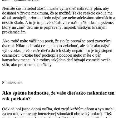
Nemáte čas na sebaľútosť, musíte vymyslieť náhradný plán, aby
dosiahol v živote maximum, čo je možné. Takže reakcie okolia ma
až tak netrápili, prioritou bolo nájsť pre neho adekvátnu stimuláciu a
neskôr školu. A to je to pravé zúfalstvo v našom školskom systéme,
ktorý na „iné“ deti nie je pripravený, napriek všetkým krásnym
proklamáciám.
Ako rodič máte väčšinou pocit, že stojíte prevažne pred zavretými
dvermi. Nikto nehľadá cestu, ako to zvládnuť, ale skôr ako nájsť
výhovorku, prečo vaše dieťa do ich školy nepatrí. To je iný stupeň
osamelosti. Okolie buď pochopí a podporí alebo máte o pár
kamarátov menej. Ale rodiny takýchto detí bývajú osamelé oveľa
skôr, ako pri nástupe do školy.
Shutterstock
Ako spätne hodnotíte, že vaše dieťatko nakoniec ten
rok počkalo?
Odklad bol jasne dobrá voľba, deti zrejú každým dňom a syn urobil
za ten rok, venovaný intenzívnej stimulácii obrovský pokrok. Tiež