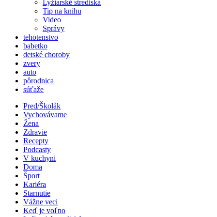
Lyžiarské strediská
Tip na knihu
Video
Správy
tehotenstvo
babetko
detské choroby
zvery
auto
pôrodnica
súťaže
Pred/Školák
Vychovávame
Žena
Zdravie
Recepty
Podcasty
V kuchyni
Doma
Šport
Kariéra
Starnutie
Vážne veci
Keď je voľno