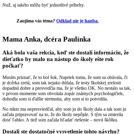
Nuž, aj takéto môžu byť jednotlivé príbehy.
Zaujíma vás téma?
Odklad nie je hanba.
Mama Anka, dcéra Paulínka
Aká bola vaša rekcia, keď ste dostali informáciu, že
dieťatko by malo na nástup do školy ešte rok
počkať?
Musím priznať, že to bol šok. Napriek tomu, že som sa obávala, či
je dcérka zrelá, som tak nejako dúfala, že testy školskej zrelosti
dopadnú dobre a presvedčia ma, že je všetko OK. No nestalo sa tak,
v prvom momente som obvolala zopár známych psychologičiek,
dohodla som si ďalšie stretnutia, aby som si to potvrdila.
No nikto ma nepresviedčal, aby som ju do školy dala a tak som ju
začala pripravovať na to, že do školy nepôjde. S tým sa zmierila
dosť ľahko. A tiež som začala hľadať riešenie – novú škôlku.
Dostali ste dostatočné vysvetlenie tohto návrhu?