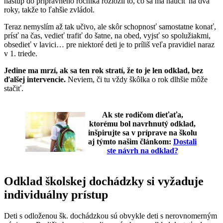
nástup do prípravného ročníka rozložil to, čo sa má naučiť na dva
roky, takže to ľahšie zvládol.
Teraz nemyslím až tak učivo, ale skôr schopnosť samostatne konať,
prísť na čas, vedieť trafiť do šatne, na obed, vyjsť so spolužiakmi,
obsedieť v lavici… pre niektoré deti je to príliš veľa pravidiel naraz
v 1. triede.
Jedine ma mrzí, ak sa ten rok stratí, že to je len odklad, bez
ďalšej intervencie.
Neviem, či tu vždy škôlka o rok dlhšie môže
stačiť.
Ak ste rodičom dieťaťa,
ktorému bol navrhnutý odklad,
inšpirujte sa v príprave na školu
aj týmto našim článkom:
Dostali
ste návrh na odklad?
Odklad školskej dochádzky si vyžaduje
individuálny prístup
Deti s odloženou šk. dochádzkou sú obvykle deti s nerovnomerným