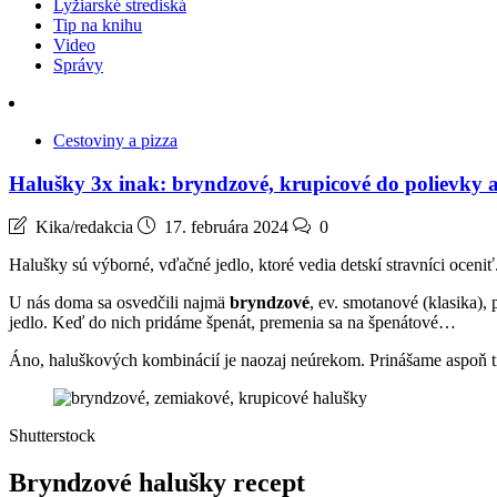
Lyžiarské strediská
Tip na knihu
Video
Správy
Cestoviny a pizza
Halušky 3x inak: bryndzové, krupicové do polievky a
Kika/redakcia
17. februára 2024
0
Halušky sú výborné, vďačné jedlo, ktoré vedia detskí stravníci oceniť
U nás doma sa osvedčili najmä
bryndzové
, ev. smotanové (klasika),
jedlo. Keď do nich pridáme špenát, premenia sa na špenátové…
Áno, haluškových kombinácií je naozaj neúrekom. Prinášame aspoň ti
Shutterstock
Bryndzové halušky recept