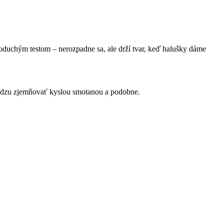
noduchým testom – nerozpadne sa, ale drží tvar, keď halušky dáme
ryndzu zjemňovať kyslou smotanou a podobne.