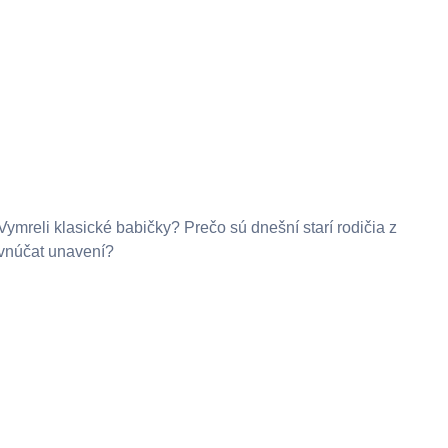
Vymreli klasické babičky? Prečo sú dnešní starí rodičia z
vnúčat unavení?