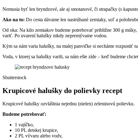
Nemusia byť len bryndzové, ale aj smotanové, či strapačky (s kapusto
Ako na to:
Do cesta dávame len nastrúhané zemiaky, soľ a polohrub
Od oka: Na kilo zemiakov budeme potrebovať približne 300 g múky, zál
variť. Po uvarení halušky nikdy nepremývame vodou.
Kým sa nám varia halušky, na malej panvičke si necháme rozpustiť n
Voda, v ktorej sa halušky varili, sa nám ešte zíde – keď budeme ch
Shutterstock
Krupicové halušky do polievky recept
Krupicové halušky ozvláštnia nejednu (nielen) zeleninovú polievku.
Budeme potrebovať:
1 vajíčko,
10 PL detskej krupice,
2 PL vývaru alebo vody,