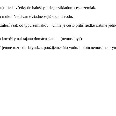
u) – teda všetky tie halušky, kde je základom cesta zemiak.
ú múku. Nedávame žiadne vajíčko, ani vodu.
eží však od typu zemiakov – či nie je cesto príliš riedke zistíme jed
a kocočky nakrájanú domácu slaninu (nemusí byť).
cieť jemne rozriediť bryndzu, použijeme túto vodu. Potom nemusíme b