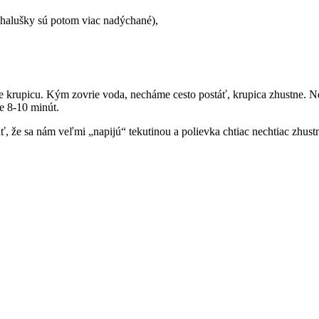
 halušky sú potom viac nadýchané),
 krupicu. Kým zovrie voda, necháme cesto postáť, krupica zhustne. Ne
e 8-10 minút.
ť, že sa nám veľmi „napijú“ tekutinou a polievka chtiac nechtiac zhust