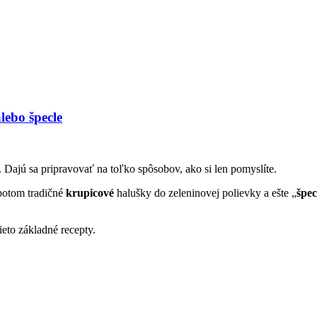
lebo špecle
. Dajú sa pripravovať na toľko spôsobov, ako si len pomyslíte.
 potom tradičné
krupicové
halušky do zeleninovej polievky a ešte „
špec
eto základné recepty.