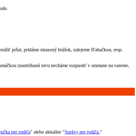
ode.
ažiť pršut, pridáme mrazený hrášok, zalejeme šľahačkou, resp.
omáčkou (nastrúhanú nivu necháme rozpustiť v smotane na varenie,
ručka pre rodiča
" alebo aktuálne "
Správy pre rodiča.
"