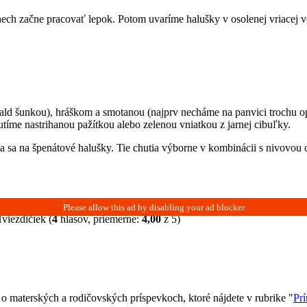
ech začne pracovať lepok. Potom uvaríme halušky v osolenej vriacej v
ld šunkou), hráškom a smotanou (najprv necháme na panvici trochu opr
íme nastrihanou pažítkou alebo zelenou vniatkou z jarnej cibuľky.
 sa na špenátové halušky. Tie chutia výborne v kombinácii s nivovou 
(
4
hlasov, priemerne:
4,00
z 5)
 materských a rodičovských príspevkoch, ktoré nájdete v rubrike "
Prí