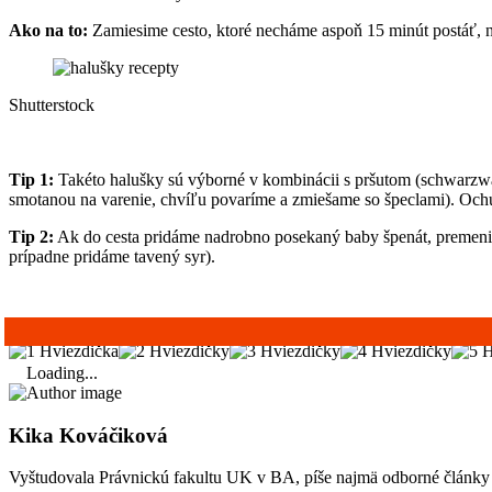
Ako na to:
Zamiesime cesto, ktoré necháme aspoň 15 minút postáť, n
Shutterstock
Tip 1:
Takéto halušky sú výborné v kombinácii s pršutom (schwarzwa
smotanou na varenie, chvíľu povaríme a zmiešame so špeclami). Ochut
Tip 2:
Ak do cesta pridáme nadrobno posekaný baby špenát, premenia
prípadne pridáme tavený syr).
Loading...
Kika Kováčiková
Vyštudovala Právnickú fakultu UK v BA, píše najmä odborné články o