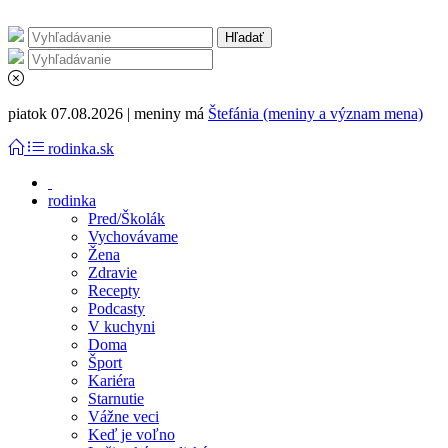
piatok 07.08.2026 | meniny má
Štefánia (meniny a význam mena)
rodinka.sk
rodinka
Pred/Školák
Vychovávame
Žena
Zdravie
Recepty
Podcasty
V kuchyni
Doma
Šport
Kariéra
Starnutie
Vážne veci
Keď je voľno