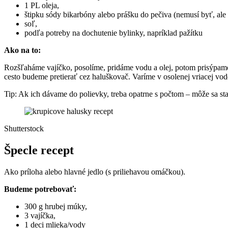
1 PL oleja,
štipku sódy bikarbóny alebo prášku do pečiva (nemusí byť, ale
soľ,
podľa potreby na dochutenie bylinky, napríklad pažítku
Ako na to:
Rozšľaháme vajíčko, posolíme, pridáme vodu a olej, potom prisýpame
cesto budeme pretierať cez haluškovač. Varíme v osolenej vriacej vod
Tip: Ak ich dávame do polievky, treba opatrne s počtom – môže sa sta
Shutterstock
Špecle recept
Ako príloha alebo hlavné jedlo (s priliehavou omáčkou).
Budeme potrebovať:
300 g hrubej múky,
3 vajíčka,
1 deci mlieka/vody