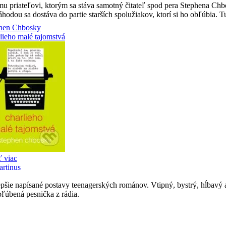
 priateľovi, ktorým sa stáva samotný čitateľ spod pera Stephena Chbo
odou sa dostáva do partie starších spolužiakov, ktorí si ho obľúbia. 
šie napísané postavy teenagerských románov. Vtipný, bystrý, hĺbavý a 
bľúbená pesnička z rádia.