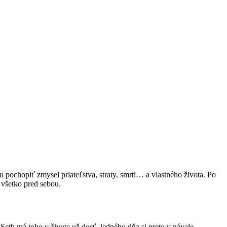
 pochopiť zmysel priateľstva, straty, smrti… a vlastného života. Po
 všetko pred sebou.
 Seth má toho v živote už dosť, jedného dňa si preto v návale