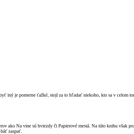
ď byť iný je pomerne ťažké, stojí za to hľadať niekoho, kto sa v celom 
rov ako Na vine sú hviezdy či Papierové mestá. Na túto knihu však poz
 báť zaspať.