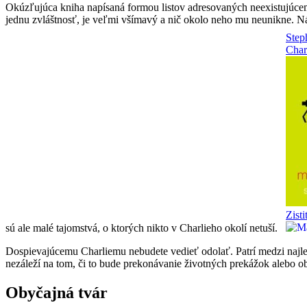
Okúzľujúca kniha napísaná formou listov adresovaných neexistujúcemu
jednu zvláštnosť, je veľmi všímavý a nič okolo neho mu neunikne. Náh
sú ale malé tajomstvá, o ktorých nikto v Charlieho okolí netuší.
Dospievajúcemu Charliemu nebudete vedieť odolať. Patrí medzi najlep
nezáleží na tom, či to bude prekonávanie životných prekážok alebo o
Obyčajná tvár