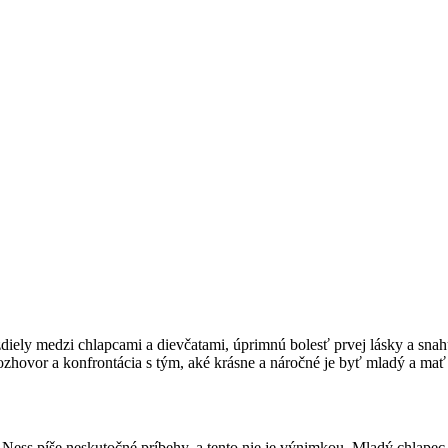
iely medzi chlapcami a dievčatami, úprimnú bolesť prvej lásky a snahu
ozhovor a konfrontácia s tým, aké krásne a náročné je byť mladý a mať
ick Ness píše neskutočné príbehy, a tento nie je výnimkou. Mladý chlapec