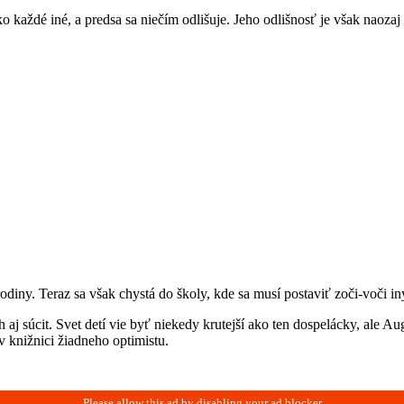
ko každé iné, a predsa sa niečím odlišuje. Jeho odlišnosť je však naozaj
 rodiny. Teraz sa však chystá do školy, kde sa musí postaviť zoči-voči
j súcit. Svet detí vie byť niekedy krutejší ako ten dospelácky, ale A
v knižnici žiadneho optimistu.