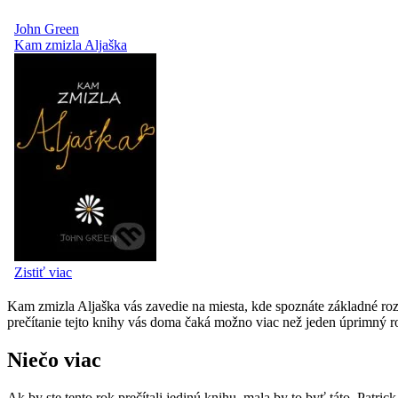
Kam zmizla Aljaška vás zavedie na miesta, kde spoznáte základné rozd
prečítanie tejto knihy vás doma čaká možno viac než jeden úprimný r
Niečo viac
Ak by ste tento rok prečítali jedinú knihu, mala by to byť táto. Patr