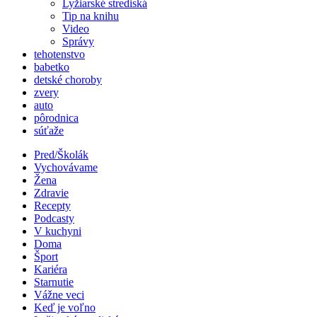
Lyžiarské strediská
Tip na knihu
Video
Správy
tehotenstvo
babetko
detské choroby
zvery
auto
pôrodnica
súťaže
Pred/Školák
Vychovávame
Žena
Zdravie
Recepty
Podcasty
V kuchyni
Doma
Šport
Kariéra
Starnutie
Vážne veci
Keď je voľno