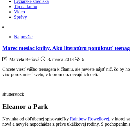
Lyžiarské strediská
Tip na knihu
Video
Správy
Najnovšie
Marec mesiac knihy. Akú literatúru ponúknuť teena
Marcela Beňová
3. marca 2018
6
Chcete viesť vášho teenagera k čítaniu, ale neviete nájsť nič, čo by ho
viac porozumieť svetu, v ktorom dozrievajú ich deti.
shutterstock
Eleanor a Park
Novinka od obľúbenej spisovateľky
Rainbow Rowellovej,
v ktorej sa
nová a nevyše nepochádza z práve ukážkovej rodiny. S pochopením s