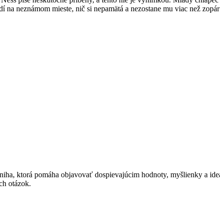
budí na neznámom mieste, nič si nepamätá a nezostane mu viac než zop
niha, ktorá pomáha objavovať dospievajúcim hodnoty, myšlienky a ideá
ch otázok.