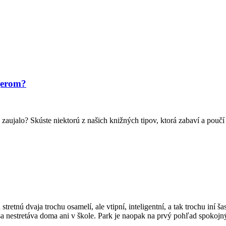
gerom?
 zaujalo? Skúste niektorú z našich knižných tipov, ktorá zabaví a poučí 
 stretnú dvaja trochu osamelí, ale vtipní, inteligentní, a tak trochu iní š
a nestretáva doma ani v škole. Park je naopak na prvý pohľad spokoj