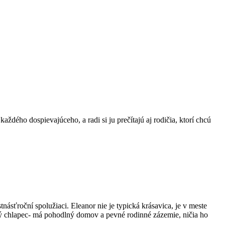
každého dospievajúceho, a radi si ju prečítajú aj rodičia, ktorí chcú
astnásťroční spolužiaci. Eleanor nie je typická krásavica, je v meste
ný chlapec- má pohodlný domov a pevné rodinné zázemie, ničia ho