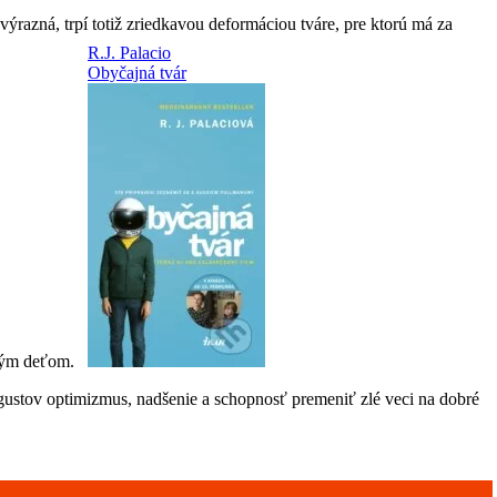
 výrazná, trpí totiž zriedkavou deformáciou tváre, pre ktorú má za
 iným deťom.
ugustov optimizmus, nadšenie a schopnosť premeniť zlé veci na dobré