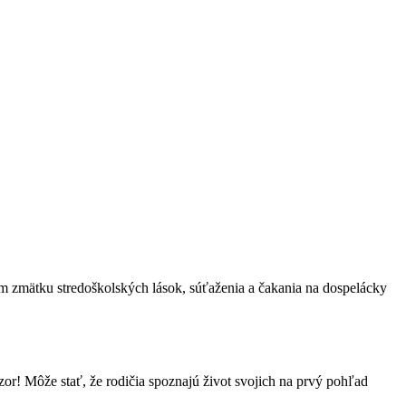
tom zmätku stredoškolských lások, súťaženia a čakania na dospelácky
or! Môže stať, že rodičia spoznajú život svojich na prvý pohľad