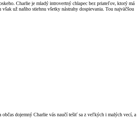
skeho. Charlie je mladý introvertný chlapec bez priateľov, ktorý má
Tu však už naňho stiehnu všetky nástrahy dospievania. Tou najväčšou
občas dojemný Charlie vás naučí tešiť sa z veľkých i malých vecí, a