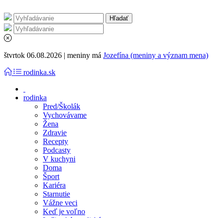
štvrtok 06.08.2026 | meniny má
Jozefína (meniny a význam mena)
rodinka.sk
rodinka
Pred/Školák
Vychovávame
Žena
Zdravie
Recepty
Podcasty
V kuchyni
Doma
Šport
Kariéra
Starnutie
Vážne veci
Keď je voľno