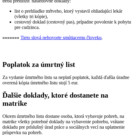
treba predložiť nasledovné doklady:
list o prehliadke mŕtveho, ktorý vystavil ohliadajúci lekár
(všetky tri kópie),
cestovný doklad (cestovný pas), prípadne povolenie k pobytu
pre cudzinca.
»»»»»»»
Tieto slová nehovorte smútiacemu človeku
.
Poplatok za úmrtný list
Za vydanie úmrtného listu sa neplatí poplatok, každá ďalšia úradne
overená kópia úmrtného listu stojí 5 eur.
Ďalšie doklady, ktoré dostanete na
matrike
Okrem úmrtného listu dostane osoba, ktorá vybavuje pohreb, na
matrike všetky potrebné doklady na vybavenie pohrebu, vrátane
dokladu pre príslušný úrad práce a sociálnych vecí na uplatnenie
príspevku na pohreb.