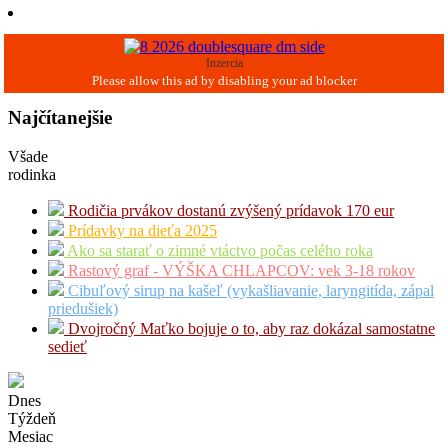
Inzercia
Najčítanejšie
Všade
rodinka
Rodičia prvákov dostanú zvýšený prídavok 170 eur
Prídavky na dieťa 2025
Ako sa starať o zimné vtáctvo počas celého roka
Rastový graf - VÝŠKA CHLAPCOV: vek 3-18 rokov
Cibuľový sirup na kašeľ (vykašliavanie, laryngitída, zápal
priedušiek)
Dvojročný Maťko bojuje o to, aby raz dokázal samostatne
sedieť
Dnes
Týždeň
Mesiac