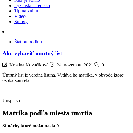
Keď je voľno
Lyžiarské strediská
Tip na knihu
Video
Správy
Štát pre rodinu
Ako vybaviť úmrtný list
Kristína Kováčiková
24. novembra 2021
0
Úmrtný list je verejná listina. Vydáva ho matrika, v obvode ktorej
osoba zomrela.
Unsplash
Matrika podľa miesta úmrtia
Situácie, ktoré môžu nastať: