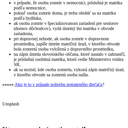
v prípade, že osoba zomrie v nemocnici, príslušná je matrika
podľa nemocnice,
pokiaľ osoba zomrie doma, je treba obrátiť sa na matriku
podľa bydliska,
ak osoba zomrie v špecializovanom zariadení pre seniorov
(domov dôchodcov), vydá úmrtný list matrika v obvode
zariadenia,
pri dopravnej nehode, ak osoba zomrie v dopravnom
prostriedku, zapíše úmrtie matričný úrad, v ktorého obvode
bola zomretá osoba vyložená z dopravného prostriedku,
na zápis úmrtia slovenského občana, ktoré nastalo v zahraničí,
je príslušná osobitná matrika, ktorú vedie Ministerstvo vnútra
SR,
ak sa nezistí, kde osoba zomrela, vykoná zápis matričný úrad,
v ktorého obvode sa zomretá osoba našla.
»»»»»
Ako je to v prípade pohrebu potrateného dieťaťa
?
Unsplash