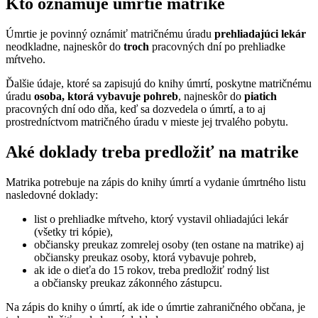
Kto oznamuje úmrtie matrike
Úmrtie je povinný oznámiť matričnému úradu
prehliadajúci lekár
neodkladne, najneskôr do
troch
pracovných dní po prehliadke
mŕtveho.
Ďalšie údaje, ktoré sa zapisujú do knihy úmrtí, poskytne matričnému
úradu
osoba, ktorá vybavuje pohreb
, najneskôr do
piatich
pracovných dní odo dňa, keď sa dozvedela o úmrtí, a to aj
prostredníctvom matričného úradu v mieste jej trvalého pobytu.
Aké doklady treba predložiť na matrike
Matrika potrebuje na zápis do knihy úmrtí a vydanie úmrtného listu
nasledovné doklady:
list o prehliadke mŕtveho, ktorý vystavil ohliadajúci lekár
(všetky tri kópie),
občiansky preukaz zomrelej osoby (ten ostane na matrike) aj
občiansky preukaz osoby, ktorá vybavuje pohreb,
ak ide o dieťa do 15 rokov, treba predložiť rodný list
a občiansky preukaz zákonného zástupcu.
Na zápis do knihy o úmrtí, ak ide o úmrtie zahraničného občana, je