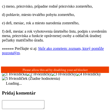
c) meno, priezvisko, prípadne rodné priezvisko zomretého,
d) pohlavie, miesto trvalého pobytu zomretého,
e) deň, mesiac, rok a miesto narodenia zomretého,
f) deň, mesiac a rok vyhotovenia úmrtného listu, podpis s uvedením
mena, priezviska a funkcie oprávnenej osoby a odtlačok úradnej
pečiatky matričného úradu.
»»»»»»
Prečítajte si aj:
Skôr ako zomriem: zoznam, ktorý pomôže
pozostalým
.
(Žiadne hodnotenia)
Loading...
Pridaj komentár