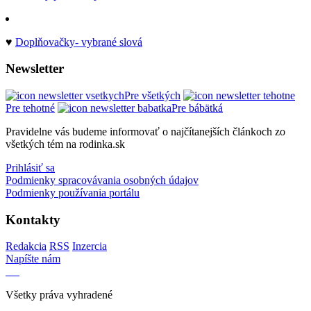
♥
Doplňovačky- vybrané slová
Newsletter
Pre všetkých
Pre tehotné
Pre bábätká
Pravidelne vás budeme informovať o najčítanejších článkoch zo
všetkých tém na rodinka.sk
Prihlásiť sa
Podmienky spracovávania osobných údajov
Podmienky používania portálu
Kontakty
Redakcia
RSS
Inzercia
Napíšte nám
Všetky práva vyhradené