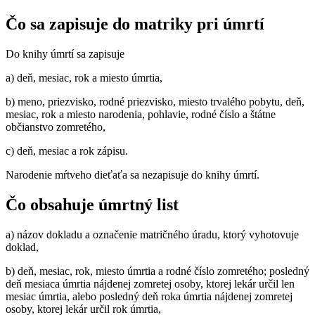
Čo sa zapisuje do matriky pri úmrtí
Do knihy úmrtí sa zapisuje
a) deň, mesiac, rok a miesto úmrtia,
b) meno, priezvisko, rodné priezvisko, miesto trvalého pobytu, deň,
mesiac, rok a miesto narodenia, pohlavie, rodné číslo a štátne
občianstvo zomretého,
c) deň, mesiac a rok zápisu.
Narodenie mŕtveho dieťaťa sa nezapisuje do knihy úmrtí.
Čo obsahuje úmrtný list
a) názov dokladu a označenie matričného úradu, ktorý vyhotovuje
doklad,
b) deň, mesiac, rok, miesto úmrtia a rodné číslo zomretého; posledný
deň mesiaca úmrtia nájdenej zomretej osoby, ktorej lekár určil len
mesiac úmrtia, alebo posledný deň roka úmrtia nájdenej zomretej
osoby, ktorej lekár určil rok úmrtia,