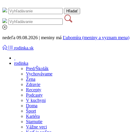
nedeľa 09.08.2026 | meniny má
Ľubomíra (meniny a vyznam mena)
rodinka.sk
rodinka
Pred/Školák
Vychovávame
Žena
Zdravie
Recepty
Podcasty
V kuchyni
Doma
Šport
Kariéra
Starnutie
Vážne veci