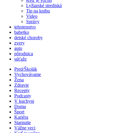
Keď je voľno
Lyžiarské strediská
Tip na knihu
Video
Správy
tehotenstvo
babetko
detské choroby
zvery
auto
pôrodnica
súťaže
Pred/Školák
Vychovávame
Žena
Zdravie
Recepty
Podcasty
V kuchyni
Doma
Šport
Kariéra
Starnutie
Vážne veci