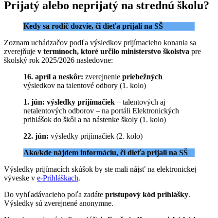
Prijatý alebo neprijatý na strednú školu?
Kedy sa rodič dozvie, či dieťa prijali na SŠ
Zoznam uchádzačov podľa výsledkov prijímacieho konania sa
zverejňuje
v termínoch, ktoré určilo ministerstvo školstva
pre
školský rok 2025/2026 nasledovne:
16. apríl a neskôr:
zverejnenie
priebežných
výsledkov na talentové odbory (1. kolo)
1. jún:
výsledky prijímačiek
– talentových aj
netalentových odborov – na portáli Elektronických
prihlášok do škôl a na nástenke školy (1. kolo)
22. jún:
výsledky prijímačiek (2. kolo)
Ako/kde nájdem informáciu, či dieťa prijali na SŠ
Výsledky prijímacích skúšok by ste mali nájsť na elektronickej
výveske v
e-Prihláškach
.
Do vyhľadávacieho poľa zadáte
prístupový kód prihlášky
.
Výsledky sú zverejnené anonymne.