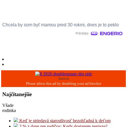
Chcela by som byť mamou pred 30 rokmi, dnes je to peklo
Inzercia
Najčítanejšie
Všade
rodinka
Keď je striedavá starostlivosť bezohľadná k deťom
2 % z dane pre rodičov: Kedy dostanete peniaze?