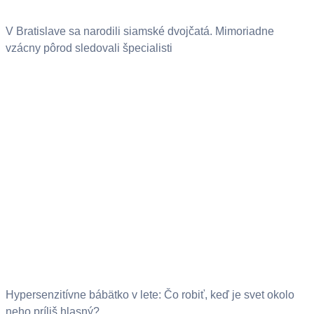
V Bratislave sa narodili siamské dvojčatá. Mimoriadne
vzácny pôrod sledovali špecialisti
Hypersenzitívne bábätko v lete: Čo robiť, keď je svet okolo
neho príliš hlasný?