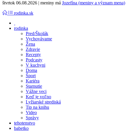
štvrtok 06.08.2026 | meniny má
Jozefína (meniny a význam mena)
rodinka.sk
rodinka
Pred/Školák
Vychovávame
Žena
Zdravie
Recepty
Podcasty
V kuchyni
Doma
Šport
Kariéra
Starnutie
Vážne veci
Keď je voľno
Lyžiarské strediská
Tip na knihu
Video
Správy
tehotenstvo
babetko