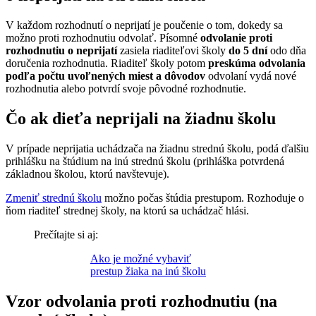
V každom rozhodnutí o neprijatí je poučenie o tom, dokedy sa
možno proti rozhodnutiu odvolať. Písomné
odvolanie proti
rozhodnutiu o neprijatí
zasiela riaditeľovi školy
do 5 dní
odo dňa
doručenia rozhodnutia. Riaditeľ školy potom
preskúma odvolania
podľa počtu uvoľnených miest a dôvodov
odvolaní vydá nové
rozhodnutia alebo potvrdí svoje pôvodné rozhodnutie.
Čo ak dieťa neprijali na žiadnu školu
V prípade neprijatia uchádzača na žiadnu strednú školu, podá ďalšiu
prihlášku na štúdium na inú strednú školu (prihláška potvrdená
základnou školou, ktorú navštevuje).
Zmeniť strednú školu
možno počas štúdia prestupom. Rozhoduje o
ňom riaditeľ strednej školy, na ktorú sa uchádzač hlási.
Prečítajte si aj:
Ako je možné vybaviť
prestup žiaka na inú školu
Vzor odvolania proti rozhodnutiu (na