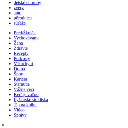
detské choroby
zvery
auto
pôrodnica
súťaže
Pred/Školák
Vychovávame
Žena
Zdravie
Recepty
Podcasty
V kuchyni
Doma
Šport
Kariéra
Starnutie
Vážne veci
Keď je voľno
Lyžiarské strediská
Tip na knihu
Video
Správy