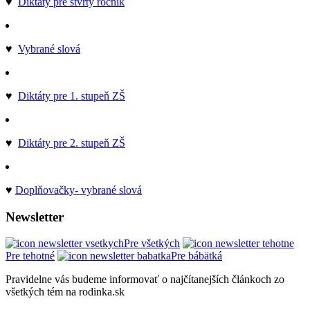
♥
Diktáty pre štvrtý ročník
♥
Vybrané slová
♥
Diktáty pre 1. stupeň ZŠ
♥
Diktáty pre 2. stupeň ZŠ
♥
Doplňovačky- vybrané slová
Newsletter
Pre všetkých
Pre tehotné
Pre bábätká
Pravidelne vás budeme informovať o najčítanejších článkoch zo
všetkých tém na rodinka.sk