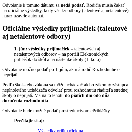
Odvolanie k tomuto dátumu sa
nedá podať
. Rodičia musia čakať
na oficiálne výsledky, kedy všetky odbory (talentové aj netalentové)
naraz uzavrie automat.
Oficiálne výsledky prijímačiek (talentové
aj netalentové odbory)
1. jún:
výsledky prijímačiek
– talentových aj
netalentových odborov – na portáli Elektronických
prihlášok do škôl a na nástenke školy (1. kolo)
Odvolanie možno podať po 1. júni, ak má rodič Rozhodnutie o
neprijatí.
Podľa školského zákona sa môže uchádzač alebo zákonný zástupca
neplnoletého uchádzača odvolať proti rozhodnutiu riaditeľa strednej
školy o neprijatí. Má na to lehotu
do piatich dní odo dňa
doručenia rozhodnutia
.
Odvolanie bude možné podať prostredníctvom ePrihlášky.
Prečítajte si aj:
Výsledky prijímačiek na