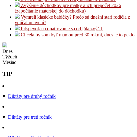
Zvýšenie dôchodkov pre matky a ich prepočet 2026
(započítanie materskej do dôchodku)
Vymreli klasické babičky? Prečo sú dnešní starí rodičia z
vnúčat unavení?
Príspevok na opatrovanie sa od júla zvýšil
Chcela by som byť mamou pred 30 rokmi, dnes je to peklo
Dnes
Týždeň
Mesiac
TIP
♥
Diktáty pre druhý ročník
♥
Diktáty pre tretí ročník