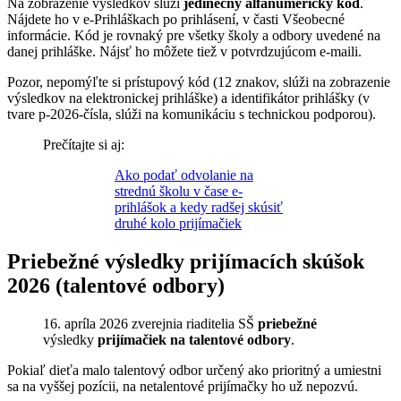
Na zobrazenie výsledkov slúži
jedinečný alfanumerický kód
.
Nájdete ho v e-Prihláškach po prihlásení, v časti Všeobecné
informácie. Kód je rovnaký pre všetky školy a odbory uvedené na
danej prihláške. Nájsť ho môžete tiež v potvrdzujúcom e-maili.
Pozor, nepomýľte si prístupový kód (12 znakov, slúži na zobrazenie
výsledkov na elektronickej prihláške) a identifikátor prihlášky (v
tvare p-2026-čísla, slúži na komunikáciu s technickou podporou).
Prečítajte si aj:
Ako podať odvolanie na
strednú školu v čase e-
prihlášok a kedy radšej skúsiť
druhé kolo prijímačiek
Priebežné výsledky prijímacích skúšok
2026 (talentové odbory)
16. apríla 2026 zverejnia riaditelia SŠ
priebežné
výsledky
prijímačiek na talentové odbory
.
Pokiaľ dieťa malo talentový odbor určený ako prioritný a umiestni
sa na vyššej pozícii, na netalentové prijímačky ho už nepozvú.