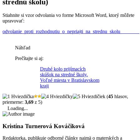
strednú školu)
Stiahnite si vzor odvolania vo forme Microsoft Word, ktorý môžete
upravovať:
odvolanie_proti_rozhodnutiu_o_nepriajti_na_strednu_skolu
Stiahnuť
Náhľad
Prečítajte si aj:
Druhé kolo prijímacích
skúšok na stredné školy.
Voľné miesta v Bratislavskom
kraji
(
45
hlasov,
priemerne:
3,69
z 5)
Loading...
Kristína Turnerová Kováčiková
Redaktorka, publikuje odborné články najmä o materských a