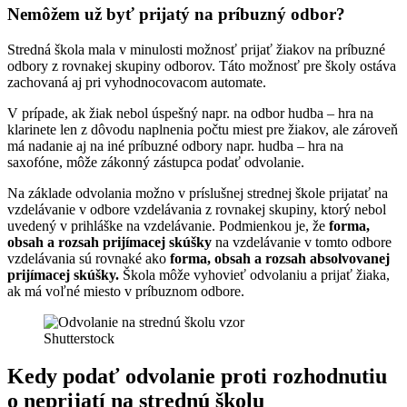
Nemôžem už byť prijatý na príbuzný odbor?
Stredná škola mala v minulosti možnosť prijať žiakov na príbuzné
odbory z rovnakej skupiny odborov. Táto možnosť pre školy ostáva
zachovaná aj pri vyhodnocovacom automate.
V prípade, ak žiak nebol úspešný napr. na odbor hudba – hra na
klarinete len z dôvodu naplnenia počtu miest pre žiakov, ale zároveň
má nadanie aj na iné príbuzné odbory napr. hudba – hra na
saxofóne, môže zákonný zástupca podať odvolanie.
Na základe odvolania možno v príslušnej strednej škole prijatať na
vzdelávanie v odbore vzdelávania z rovnakej skupiny, ktorý nebol
uvedený v prihláške na vzdelávanie. Podmienkou je, že
forma,
obsah a rozsah prijímacej skúšky
na vzdelávanie v tomto odbore
vzdelávania sú rovnaké ako
forma, obsah a rozsah absolvovanej
prijímacej skúšky.
Škola môže vyhovieť odvolaniu a prijať žiaka,
ak má voľné miesto v príbuznom odbore.
Shutterstock
Kedy podať odvolanie proti rozhodnutiu
o neprijatí na strednú školu