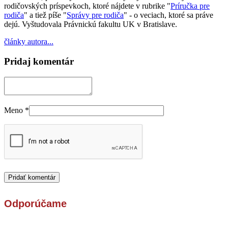
rodičovských príspevkoch, ktoré nájdete v rubrike "
Príručka pre
rodiča
" a tiež píše "
Správy pre rodiča
" - o veciach, ktoré sa práve
dejú. Vyštudovala Právnickú fakultu UK v Bratislave.
články autora...
Pridaj komentár
Meno
*
Odporúčame